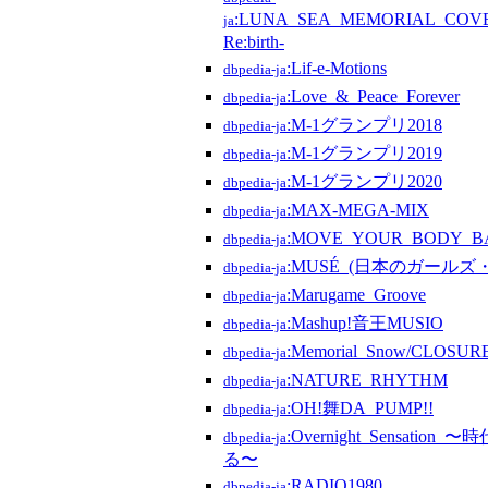
:LUNA_SEA_MEMORIAL_COV
ja
Re:birth-
:Lif-e-Motions
dbpedia-ja
:Love_&_Peace_Forever
dbpedia-ja
:M-1グランプリ2018
dbpedia-ja
:M-1グランプリ2019
dbpedia-ja
:M-1グランプリ2020
dbpedia-ja
:MAX-MEGA-MIX
dbpedia-ja
:MOVE_YOUR_BODY_B
dbpedia-ja
:MUSÉ_(日本のガールズ
dbpedia-ja
:Marugame_Groove
dbpedia-ja
:Mashup!音王MUSIO
dbpedia-ja
:Memorial_Snow/CLOSUR
dbpedia-ja
:NATURE_RHYTHM
dbpedia-ja
:OH!舞DA_PUMP!!
dbpedia-ja
:Overnight_Sensati
dbpedia-ja
る〜
:RADIO1980
dbpedia-ja