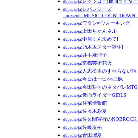
:レッツゴー!仮面ライダーG
dbpedia-ja
:レバレジーズ
dbpedia-ja
_presents_MUSIC_COUNTDOWN_
:ワタシ∞ウォーキング
dbpedia-ja
:上田ちゃんネル
dbpedia-ja
:中居くん決めて!
dbpedia-ja
:乃木坂スター誕生!
dbpedia-ja
:井手麻理子
dbpedia-ja
:京都芸術花火
dbpedia-ja
:人志松本のすべらない話
dbpedia-ja
:今日は一日○○三昧
dbpedia-ja
:今田耕司のネタバレMTG
dbpedia-ja
:仮面ライダーGIRLS
dbpedia-ja
:住宅情報館
dbpedia-ja
:佐々木彩夏
dbpedia-ja
:佐久間宣行のNOBROCK
dbpedia-ja
:佐藤友祐
dbpedia-ja
:倉田瑠夏
dbpedia-ja