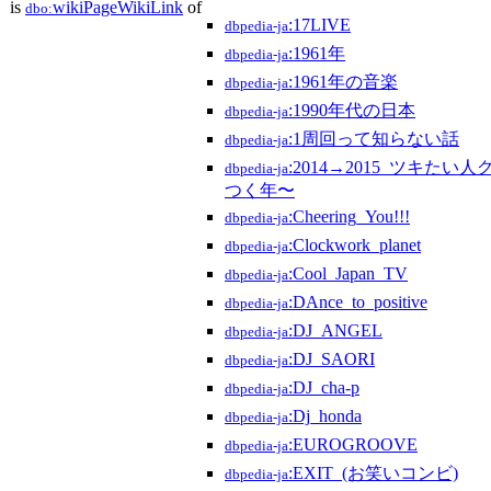
is
wikiPageWikiLink
of
dbo:
:17LIVE
dbpedia-ja
:1961年
dbpedia-ja
:1961年の音楽
dbpedia-ja
:1990年代の日本
dbpedia-ja
:1周回って知らない話
dbpedia-ja
:2014→2015_ツキた
dbpedia-ja
つく年〜
:Cheering_You!!!
dbpedia-ja
:Clockwork_planet
dbpedia-ja
:Cool_Japan_TV
dbpedia-ja
:DAnce_to_positive
dbpedia-ja
:DJ_ANGEL
dbpedia-ja
:DJ_SAORI
dbpedia-ja
:DJ_cha-p
dbpedia-ja
:Dj_honda
dbpedia-ja
:EUROGROOVE
dbpedia-ja
:EXIT_(お笑いコンビ)
dbpedia-ja