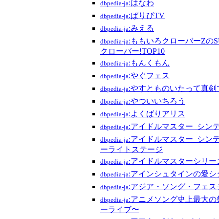
:はなわ
dbpedia-ja
:ぱりぴTV
dbpedia-ja
:みえる
dbpedia-ja
:ももいろクローバーZのS
dbpedia-ja
クローバー!TOP10
:もんくもん
dbpedia-ja
:やぐフェス
dbpedia-ja
:やすとものいたって真剣
dbpedia-ja
:やついいちろう
dbpedia-ja
:よくばりアリス
dbpedia-ja
:アイドルマスター_シン
dbpedia-ja
:アイドルマスター_シン
dbpedia-ja
ーライトステージ
:アイドルマスターシリー
dbpedia-ja
:アインシュタインの愛シ
dbpedia-ja
:アジア・ソング・フェス
dbpedia-ja
:アニメソング史上最大
dbpedia-ja
ーライブ〜