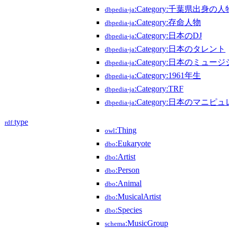
:Category:千葉県出身の人
dbpedia-ja
:Category:存命人物
dbpedia-ja
:Category:日本のDJ
dbpedia-ja
:Category:日本のタレント
dbpedia-ja
:Category:日本のミュー
dbpedia-ja
:Category:1961年生
dbpedia-ja
:Category:TRF
dbpedia-ja
:Category:日本のマニピ
dbpedia-ja
type
rdf:
:Thing
owl
:Eukaryote
dbo
:Artist
dbo
:Person
dbo
:Animal
dbo
:MusicalArtist
dbo
:Species
dbo
:MusicGroup
schema