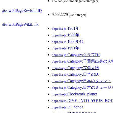
13732
(xsd:nonNegativeInteger)
wikiPageRevisionID
dbo:
92442279
(xsd:integer)
wikiPageWikiLink
dbo:
:1961年
dbpedia-ja
:1980年
dbpedia-ja
:1990年代
dbpedia-ja
:1991年
dbpedia-ja
:Category:クラブDJ
dbpedia-ja
:Category:千葉県出身の人
dbpedia-ja
:Category:存命人物
dbpedia-ja
:Category:日本のDJ
dbpedia-ja
:Category:日本のタレント
dbpedia-ja
:Category:日本のミュー
dbpedia-ja
:Clockwork_planet
dbpedia-ja
:DIVE_INTO_YOUR_BO
dbpedia-ja
:Dj_honda
dbpedia-ja