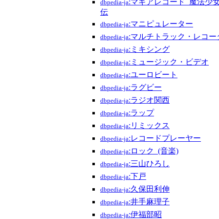
:マギアレコード_魔法少
dbpedia-ja
伝
:マニピュレーター
dbpedia-ja
:マルチトラック・レコー
dbpedia-ja
:ミキシング
dbpedia-ja
:ミュージック・ビデオ
dbpedia-ja
:ユーロビート
dbpedia-ja
:ラグビー
dbpedia-ja
:ラジオ関西
dbpedia-ja
:ラップ
dbpedia-ja
:リミックス
dbpedia-ja
:レコードプレーヤー
dbpedia-ja
:ロック_(音楽)
dbpedia-ja
:三山ひろし
dbpedia-ja
:下戸
dbpedia-ja
:久保田利伸
dbpedia-ja
:井手麻理子
dbpedia-ja
:伊福部昭
dbpedia-ja