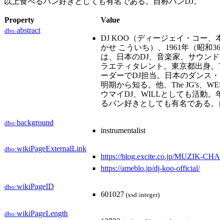
以上食べるパン好きとしても有名である。自称パンDJ。
Property
Value
abstract
dbo:
DJ KOO（ディージェイ・コー、
かせ こういち）、1961年（昭和36
は、日本のDJ、音楽家、サウン
ラエティタレント。東京都出身。
ーダーでDJ担当。日本のダンス
明期から知る。他、The JG's、WES
ウマイDJ、WILLとしても活動。年
るパン好きとしても有名である。
background
dbo:
instrumentalist
wikiPageExternalLink
dbo:
https://blog.excite.co.jp/MUZIK-C
https://ameblo.jp/dj-koo-official/
wikiPageID
dbo:
601027
(xsd:integer)
wikiPageLength
dbo: