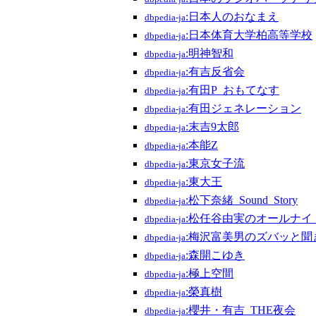
:日本人のおなまえ
dbpedia-ja
:日本体育大学柏高等学校
dbpedia-ja
:明神智和
dbpedia-ja
:有吉反省会
dbpedia-ja
:有田P_おもてなす
dbpedia-ja
:有田ジェネレーション
dbpedia-ja
:末吉9太郎
dbpedia-ja
:本能Z
dbpedia-ja
:東京女子流
dbpedia-ja
:東大王
dbpedia-ja
:松下奈緒_Sound_Story
dbpedia-ja
:松任谷由実のオールナイ
dbpedia-ja
:梅沢富美男のズバッと聞
dbpedia-ja
:森開こゆき
dbpedia-ja
:極上空間
dbpedia-ja
:榮真樹
dbpedia-ja
:櫻井・有吉_THE夜会
dbpedia-ja