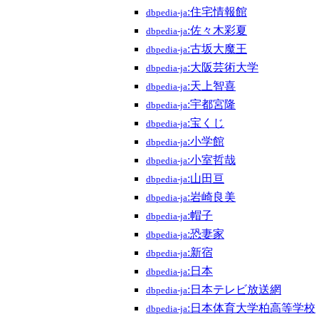
:住宅情報館
dbpedia-ja
:佐々木彩夏
dbpedia-ja
:古坂大魔王
dbpedia-ja
:大阪芸術大学
dbpedia-ja
:天上智喜
dbpedia-ja
:宇都宮隆
dbpedia-ja
:宝くじ
dbpedia-ja
:小学館
dbpedia-ja
:小室哲哉
dbpedia-ja
:山田亘
dbpedia-ja
:岩崎良美
dbpedia-ja
:帽子
dbpedia-ja
:恐妻家
dbpedia-ja
:新宿
dbpedia-ja
:日本
dbpedia-ja
:日本テレビ放送網
dbpedia-ja
:日本体育大学柏高等学校
dbpedia-ja