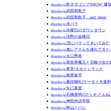
:歌ネタゴングSHOW_爆
dbpedia-ja
:武田和歌子
dbpedia-ja
:武田和歌子…and_music
dbpedia-ja
:水バラ
dbpedia-ja
:水曜日のダウンタウン
dbpedia-ja
:沈黙の金曜日
dbpedia-ja
:沼にハマってきいてみた
dbpedia-ja
:激レアさんを連れてきた
dbpedia-ja
:火口秀幸
dbpedia-ja
:異世界魔王と召喚少女の
dbpedia-ja
:発見!タカトシランド
dbpedia-ja
:相席食堂
dbpedia-ja
:着信御礼!ケータイ大喜利
dbpedia-ja
:矢口真里
dbpedia-ja
:石橋貴明のたいむとんね
dbpedia-ja
:神田外語学院
dbpedia-ja
:秋山とパン
dbpedia-ja