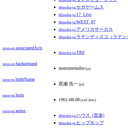
dbpedia-ja
:セガゲームス
dbpedia-ja
:17_Live
dbpedia-ja
:WEST_87
dbpedia-ja
:アメリカサーカス
dbpedia-ja
:ラテンディスコ（ラテン
dbpedia-ja
associatedActs
prop-en:
:TRF
dbpedia-ja
background
prop-en:
instrumentalist
(ja)
birthName
prop-en:
髙瀨 浩一
(ja)
born
prop-en:
1961-08-08
(xsd:date)
genre
prop-en:
:ハウス_(音楽)
dbpedia-ja
:ヒップホップ
dbpedia-ja