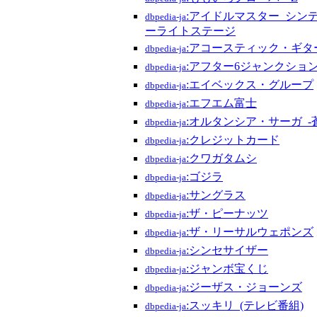
:アイドルマスター_シン
dbpedia-ja
ーライトステージ
:アコースティック・ギタ
dbpedia-ja
:アフター6ジャンクショ
dbpedia-ja
:エイベックス・グループ
dbpedia-ja
:エフエム富士
dbpedia-ja
:オルタンシア・サーガ_-
dbpedia-ja
:クレジットカード
dbpedia-ja
:クワガタムシ
dbpedia-ja
:ゴジラ
dbpedia-ja
:サングラス
dbpedia-ja
:ザ・ピーナッツ
dbpedia-ja
:ザ・リーサルウェポンズ
dbpedia-ja
:シンセサイザー
dbpedia-ja
:ジャンボ宝くじ
dbpedia-ja
:ジーザス・ジョーンズ
dbpedia-ja
:スッキリ_(テレビ番組)
dbpedia-ja