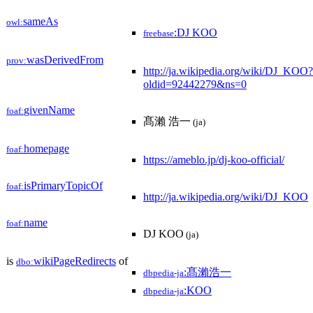
sameAs
owl:
:DJ KOO
freebase
wasDerivedFrom
prov:
http://ja.wikipedia.org/wiki/DJ_KOO?
oldid=92442279&ns=0
givenName
foaf:
髙瀨 浩一
(ja)
homepage
foaf:
https://ameblo.jp/dj-koo-official/
isPrimaryTopicOf
foaf:
http://ja.wikipedia.org/wiki/DJ_KOO
name
foaf:
DJ KOO
(ja)
is
wikiPageRedirects
of
dbo:
:髙瀨浩一
dbpedia-ja
:KOO
dbpedia-ja