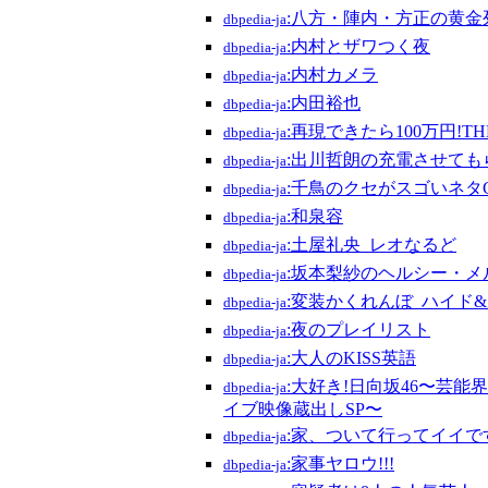
:八方・陣内・方正の黄金
dbpedia-ja
:内村とザワつく夜
dbpedia-ja
:内村カメラ
dbpedia-ja
:内田裕也
dbpedia-ja
:再現できたら100万円!
dbpedia-ja
:出川哲朗の充電させても
dbpedia-ja
:千鳥のクセがスゴいネタ
dbpedia-ja
:和泉容
dbpedia-ja
:土屋礼央_レオなるど
dbpedia-ja
:坂本梨紗のヘルシー・メ
dbpedia-ja
:変装かくれんぼ_ハイド
dbpedia-ja
:夜のプレイリスト
dbpedia-ja
:大人のKISS英語
dbpedia-ja
:大好き!日向坂46〜芸能
dbpedia-ja
イブ映像蔵出しSP〜
:家、ついて行ってイイで
dbpedia-ja
:家事ヤロウ!!!
dbpedia-ja