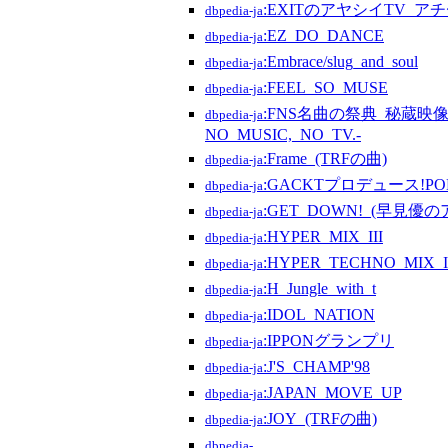
:EXITのアヤシイTV_ア
dbpedia-ja
:EZ_DO_DANCE
dbpedia-ja
:Embrace/slug_and_soul
dbpedia-ja
:FEEL_SO_MUSE
dbpedia-ja
:FNS名曲の祭典_秘蔵映像
dbpedia-ja
NO_MUSIC,_NO_TV.-
:Frame_(TRFの曲)
dbpedia-ja
:GACKTプロデュース!PO
dbpedia-ja
:GET_DOWN!_(早見優
dbpedia-ja
:HYPER_MIX_III
dbpedia-ja
:HYPER_TECHNO_MIX_I
dbpedia-ja
:H_Jungle_with_t
dbpedia-ja
:IDOL_NATION
dbpedia-ja
:IPPONグランプリ
dbpedia-ja
:J'S_CHAMP'98
dbpedia-ja
:JAPAN_MOVE_UP
dbpedia-ja
:JOY_(TRFの曲)
dbpedia-ja
dbpedia-