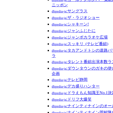
dbpedia-ja
ニッポン
:サングラス
dbpedia-ja
:ザ・ラジオショー
dbpedia-ja
:シャキーン!
dbpedia-ja
:ジャンふじたに
dbpedia-ja
:ジャンボカラオケ広場
dbpedia-ja
:スッキリ_(テレビ番組)
dbpedia-ja
:タカアンドトシの道路バラ
dbpedia-ja
ラ
:タレント番組出演本数ラ
dbpedia-ja
:ダウンタウンのガキの使
dbpedia-ja
企画
:テレビ静岡
dbpedia-ja
:デカ盛りハンター
dbpedia-ja
:ドラえもん知識王No.1決
dbpedia-ja
:ドリフ大爆笑
dbpedia-ja
:ナインティナインのオー
dbpedia-ja
:ナインティナイン岡村
dbpedia-ja