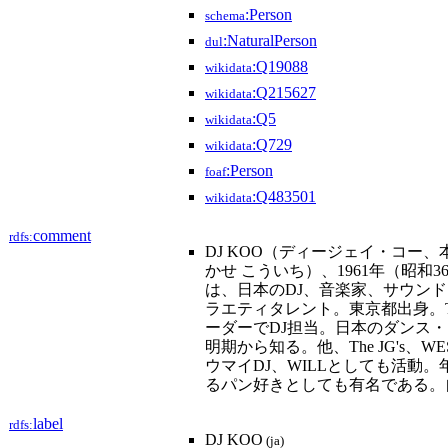
:Person
schema
:NaturalPerson
dul
:Q19088
wikidata
:Q215627
wikidata
:Q5
wikidata
:Q729
wikidata
:Person
foaf
:Q483501
wikidata
comment
rdfs:
DJ KOO（ディージェイ・コー、
かせ こういち）、1961年（昭和36
は、日本のDJ、音楽家、サウン
ラエティタレント。東京都出身。
ーダーでDJ担当。日本のダンス
明期から知る。他、The JG's、WES
ウマイDJ、WILLとしても活動。年
るパン好きとしても有名である。
label
rdfs:
DJ KOO
(ja)