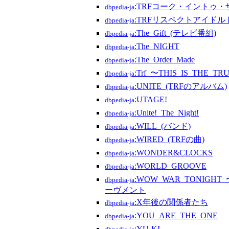
:TRFコーク・イントゥ
dbpedia-ja
:TRFリスペクトアイドル
dbpedia-ja
:The_Gift_(テレビ番組)
dbpedia-ja
:The_NIGHT
dbpedia-ja
:The_Order_Made
dbpedia-ja
:Trf_〜THIS_IS_THE_T
dbpedia-ja
:UNITE_(TRFのアルバム)
dbpedia-ja
:UTAGE!
dbpedia-ja
:Unite!_The_Night!
dbpedia-ja
:WILL_(バンド)
dbpedia-ja
:WIRED_(TRFの曲)
dbpedia-ja
:WONDER&CLOCKS
dbpedia-ja
:WORLD_GROOVE
dbpedia-ja
:WOW_WAR_TONIG
dbpedia-ja
ーヴメント
:X年後の関係者たち
dbpedia-ja
:YOU_ARE_THE_ONE
dbpedia-ja
:YU-KI