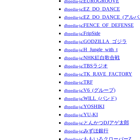
:EUROGROOVE
dbpedia-ja
:EZ_DO_DANCE
dbpedia-ja
:EZ_DO_DANCE_(アルバ
dbpedia-ja
:FENCE_OF_DEFENSE
dbpedia-ja
:FripSide
dbpedia-ja
:GODZILLA_ゴジラ
dbpedia-ja
:H_Jungle_with_t
dbpedia-ja
:NHK紅白歌合戦
dbpedia-ja
:TBSラジオ
dbpedia-ja
:TK_RAVE_FACTORY
dbpedia-ja
:TRF
dbpedia-ja
:V6_(グループ)
dbpedia-ja
:WILL_(バンド)
dbpedia-ja
:YOSHIKI
dbpedia-ja
:YU-KI
dbpedia-ja
:とんかつDJアゲ太郎
dbpedia-ja
:みずほ銀行
dbpedia-ja
:ももいろクローバーZ
dbpedia-ja