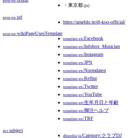
origin
prop-en:
・東京都
(ja)
url
prop-en:
https://ameblo.jp/dj-koo-official/
wikiPageUsesTemplate
prop-en:
:Facebook
template-en
:Infobox_Musician
template-en
:Instagram
template-en
:JPN
template-en
:Normdaten
template-en
:Reflist
template-en
:Twitter
template-en
:YouTube
template-en
:生年月日と年齢
template-en
:脚注ヘルプ
template-en
:TRF
template-en
subject
dct:
:Category:クラブDJ
dbpedia-ja