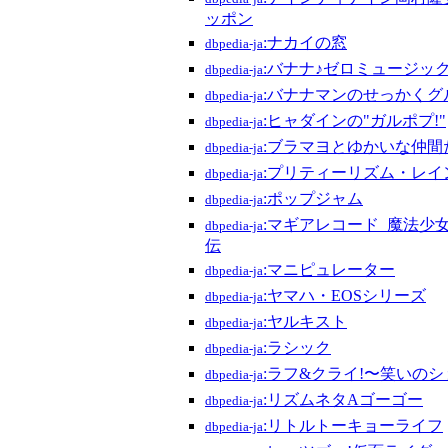
ッポン
:ナカイの窓
dbpedia-ja
:バナナ♪ゼロミュージッ
dbpedia-ja
:バナナマンのせっかくグル
dbpedia-ja
:ヒャダインの"ガルポプ!"
dbpedia-ja
:ブラマヨとゆかいな仲間
dbpedia-ja
:プリティーリズム・レイ
dbpedia-ja
:ポップジャム
dbpedia-ja
:マギアレコード_魔法少
dbpedia-ja
伝
:マニピュレーター
dbpedia-ja
:ヤマハ・EOSシリーズ
dbpedia-ja
:ヤルキスト
dbpedia-ja
:ラシック
dbpedia-ja
:ラフ&クライ!〜笑いの
dbpedia-ja
:リズムネタAゴーゴー
dbpedia-ja
:リトルトーキョーライフ
dbpedia-ja