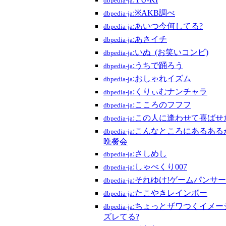
dbpedia-ja
:※AKB調べ
dbpedia-ja
:あいつ今何してる?
dbpedia-ja
:あさイチ
dbpedia-ja
:いぬ_(お笑いコンビ)
dbpedia-ja
:うちで踊ろう
dbpedia-ja
:おしゃれイズム
dbpedia-ja
:くりぃむナンチャラ
dbpedia-ja
:こころのフフフ
dbpedia-ja
:この人に逢わせて喜ばせ
dbpedia-ja
:こんなところにあるあ
dbpedia-ja
晩餐会
:さしめし
dbpedia-ja
:しゃべくり007
dbpedia-ja
:それゆけ!ゲームパンサー
dbpedia-ja
:たこやきレインボー
dbpedia-ja
:ちょっとザワつくイメー
dbpedia-ja
ズレてる?