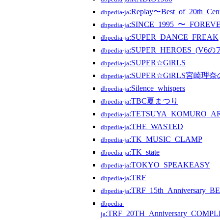
:Replay〜Best_of_20th_Ce
dbpedia-ja
:SINCE_1995_〜_FOREV
dbpedia-ja
:SUPER_DANCE_FREAK
dbpedia-ja
:SUPER_HEROES_(V6
dbpedia-ja
:SUPER☆GiRLS
dbpedia-ja
:SUPER☆GiRLS宮崎理
dbpedia-ja
:Silence_whispers
dbpedia-ja
:TBC夏まつり
dbpedia-ja
:TETSUYA_KOMURO_A
dbpedia-ja
:THE_WASTED
dbpedia-ja
:TK_MUSIC_CLAMP
dbpedia-ja
:TK_state
dbpedia-ja
:TOKYO_SPEAKEASY
dbpedia-ja
:TRF
dbpedia-ja
:TRF_15th_Anniversary_
dbpedia-ja
dbpedia-
:TRF_20TH_Anniversary_COMP
ja