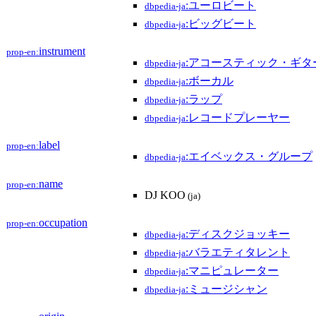
:ユーロビート
dbpedia-ja
:ビッグビート
dbpedia-ja
instrument
prop-en:
:アコースティック・ギタ
dbpedia-ja
:ボーカル
dbpedia-ja
:ラップ
dbpedia-ja
:レコードプレーヤー
dbpedia-ja
label
prop-en:
:エイベックス・グループ
dbpedia-ja
name
prop-en:
DJ KOO
(ja)
occupation
prop-en:
:ディスクジョッキー
dbpedia-ja
:バラエティタレント
dbpedia-ja
:マニピュレーター
dbpedia-ja
:ミュージシャン
dbpedia-ja