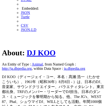
Embedded:
JSON
Turtle
CSV
JSON-LD
About:
DJ KOO
An Entity of Type :
Animal
, from Named Graph :
http://ja.dbpedia.org
, within Data Space :
ja.dbpedia.org
DJ KOO（ディージェイ・コー、本名：髙瀨 浩一（たかせ
こういち）、1961年（昭和36年）8月8日 - ）は、日本のDJ、
音楽家、サウンドクリエイター、バラエティタレント。東京
都出身。TRFのメンバー・リーダーでDJ担当。日本のダン
ス・ミュージックを黎明期から知る。他、The JG's、WEST
87、Phal、シュウマイDJ、WILLとしても活動。年間1000個