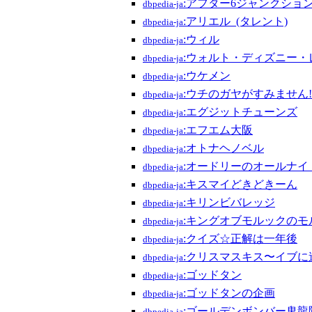
:アフター6ジャンクショ
dbpedia-ja
:アリエル_(タレント)
dbpedia-ja
:ウィル
dbpedia-ja
:ウォルト・ディズニー・
dbpedia-ja
:ウケメン
dbpedia-ja
:ウチのガヤがすみません!
dbpedia-ja
:エグジットチューンズ
dbpedia-ja
:エフエム大阪
dbpedia-ja
:オトナヘノベル
dbpedia-ja
:オードリーのオールナイ
dbpedia-ja
:キスマイどきどきーん
dbpedia-ja
:キリンビバレッジ
dbpedia-ja
:キングオブモルックのモ
dbpedia-ja
:クイズ☆正解は一年後
dbpedia-ja
:クリスマスキス〜イブに
dbpedia-ja
:ゴッドタン
dbpedia-ja
:ゴッドタンの企画
dbpedia-ja
:ゴールデンボンバー鬼