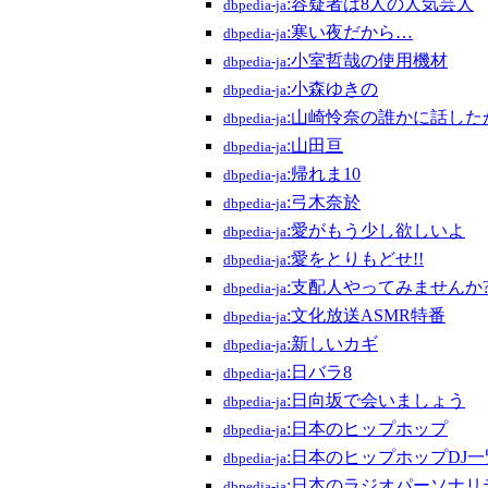
:容疑者は8人の人気芸人
dbpedia-ja
:寒い夜だから…
dbpedia-ja
:小室哲哉の使用機材
dbpedia-ja
:小森ゆきの
dbpedia-ja
:山崎怜奈の誰かに話した
dbpedia-ja
:山田亘
dbpedia-ja
:帰れま10
dbpedia-ja
:弓木奈於
dbpedia-ja
:愛がもう少し欲しいよ
dbpedia-ja
:愛をとりもどせ!!
dbpedia-ja
:支配人やってみませんか
dbpedia-ja
:文化放送ASMR特番
dbpedia-ja
:新しいカギ
dbpedia-ja
:日バラ8
dbpedia-ja
:日向坂で会いましょう
dbpedia-ja
:日本のヒップホップ
dbpedia-ja
:日本のヒップホップDJ一
dbpedia-ja
:日本のラジオパーソナリ
dbpedia-ja