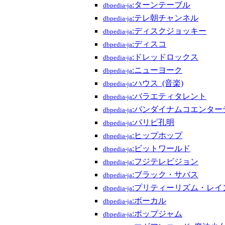
:ターンテーブル
dbpedia-ja
:テレ朝チャンネル
dbpedia-ja
:ディスクジョッキー
dbpedia-ja
:ディスコ
dbpedia-ja
:ドレッドロックス
dbpedia-ja
:ニューヨーク
dbpedia-ja
:ハウス_(音楽)
dbpedia-ja
:バラエティタレント
dbpedia-ja
:バンダイナムコエンター
dbpedia-ja
:パリピ孔明
dbpedia-ja
:ヒップホップ
dbpedia-ja
:ビットワールド
dbpedia-ja
:フジテレビジョン
dbpedia-ja
:ブラック・サバス
dbpedia-ja
:プリティーリズム・レイ
dbpedia-ja
:ボーカル
dbpedia-ja
:ポップジャム
dbpedia-ja