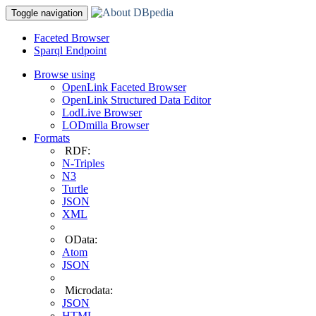
Toggle navigation
Faceted Browser
Sparql Endpoint
Browse using
OpenLink Faceted Browser
OpenLink Structured Data Editor
LodLive Browser
LODmilla Browser
Formats
RDF:
N-Triples
N3
Turtle
JSON
XML
OData:
Atom
JSON
Microdata:
JSON
HTML