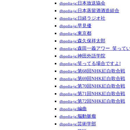
:日本放送協会
dbpedia-ja
:日本蒸留酒酒造組合
dbpedia-ja
:日経ラジオ社
dbpedia-ja
:早見優
dbpedia-ja
:東京都
dbpedia-ja
:森久保祥太郎
dbpedia-ja
:森田一義アワー_笑ってい
dbpedia-ja
:神田外語学院
dbpedia-ja
:笑ってる場合ですよ!
dbpedia-ja
:第68回NHK紅白歌合戦
dbpedia-ja
:第69回NHK紅白歌合戦
dbpedia-ja
:第70回NHK紅白歌合戦
dbpedia-ja
:第71回NHK紅白歌合戦
dbpedia-ja
:第72回NHK紅白歌合戦
dbpedia-ja
:編曲
dbpedia-ja
:脳動脈瘤
dbpedia-ja
:芸術学部
dbpedia-ja