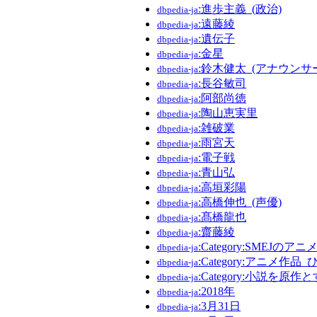
:進歩主義_(政治)
dbpedia-ja
:遠藤綾
dbpedia-ja
:遺伝子
dbpedia-ja
:金星
dbpedia-ja
:鈴木健太_(アナウンサ
dbpedia-ja
:長谷敏司
dbpedia-ja
:阿部尚徳
dbpedia-ja
:陶山恵実里
dbpedia-ja
:雑破業
dbpedia-ja
:雨宮天
dbpedia-ja
:電子戦
dbpedia-ja
:青山弘
dbpedia-ja
:高垣彩陽
dbpedia-ja
:高橋伸也_(声優)
dbpedia-ja
:髙橋龍也
dbpedia-ja
:齋藤綾
dbpedia-ja
:Category:SMEJのア
dbpedia-ja
:Category:アニメ作品_
dbpedia-ja
:Category:小説を原
dbpedia-ja
:2018年
dbpedia-ja
:3月31日
dbpedia-ja