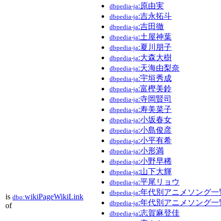
:原由実
dbpedia-ja
:吉永拓斗
dbpedia-ja
:吉田徹
dbpedia-ja
:土屋神葉
dbpedia-ja
:夏川朋子
dbpedia-ja
:大森大樹
dbpedia-ja
:天海由梨奈
dbpedia-ja
:宇垣秀成
dbpedia-ja
:富樫美鈴
dbpedia-ja
:寺岡賢司
dbpedia-ja
:寿美菜子
dbpedia-ja
:小坂春女
dbpedia-ja
:小島俊彦
dbpedia-ja
:小平有希
dbpedia-ja
:小形満
dbpedia-ja
:小野早稀
dbpedia-ja
:山下大輝
dbpedia-ja
:平尾リョウ
dbpedia-ja
:年代別アニメソング一
dbpedia-ja
is
wikiPageWikiLink
dbo:
:年代別アニメソング一
dbpedia-ja
of
:志賀麻登佳
dbpedia-ja