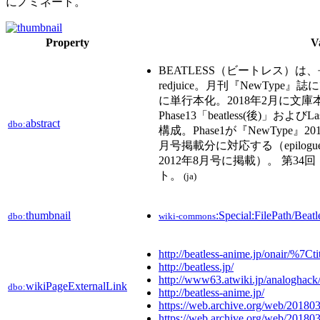
にノミネート。
Property
V
BEATLESS（ビートレス）
redjuice。月刊『NewType
に単行本化。2018年2月に文庫本化。 
Phase13「beatless(後)」およびLa
abstract
dbo:
構成。Phase1が『NewType』20
月号掲載分に対応する（epilogue「bo
2012年8月号に掲載）。 第34
ト。
(ja)
thumbnail
:Special:FilePath/Bea
dbo:
wiki-commons
http://beatless-anime.jp/onair/%7C
http://beatless.jp/
http://www63.atwiki.jp/analoghack
wikiPageExternalLink
dbo:
http://beatless-anime.jp/
https://web.archive.org/web/20180
https://web.archive.org/web/201803