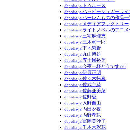
:トゥルース
dbpedia-ja
:ハッピーシュガーライ
dbpedia-ja
:ハーレムものの作品一
dbpedia-ja
:メディアファクトリー
dbpedia-ja
:ライトノベルのアニメ
dbpedia-ja
:三宅麻理恵
dbpedia-ja
:三木眞一郎
dbpedia-ja
:下地紫野
dbpedia-ja
:丸山博雄
dbpedia-ja
:五十嵐裕美
dbpedia-ja
:今夜一杯どうですか?
dbpedia-ja
:伊原正明
dbpedia-ja
:佐々木拓真
dbpedia-ja
:佐武宇綺
dbpedia-ja
:佐藤亜美菜
dbpedia-ja
:佐野愛
dbpedia-ja
:入野自由
dbpedia-ja
:内田夕夜
dbpedia-ja
:内野孝聡
dbpedia-ja
:冨岡美沙子
dbpedia-ja
:千本木彩花
dbpedia-ja