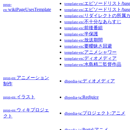
:エピソードリスト/base/f
template-en
prop-
wikiPageUsesTemplate
:エピソードリスト/base/h
en:
template-en
:リダイレクトの所属
template-en
:不十分なあらすじ
template-en
:前後番組
template-en
:半保護
template-en
:放送期間
template-en
:要曖昧さ回避
template-en
:アニメシャワー
template-en
:ディオメディア
template-en
:水島精二監督作品
template-en
アニメーション
prop-en:
:ディオメディア
dbpedia-ja
制作
イラスト
:Redjuice
prop-en:
dbpedia-ja
ウィキプロジェ
prop-en:
:プロジェクト:アニメ
dbpedia-ja
クト
:Portal:アニメ
dbpedia-ja