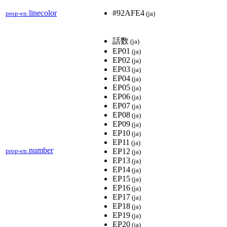
linecolor
#92AFE4
prop-en:
(ja)
話数
(ja)
EP01
(ja)
EP02
(ja)
EP03
(ja)
EP04
(ja)
EP05
(ja)
EP06
(ja)
EP07
(ja)
EP08
(ja)
EP09
(ja)
EP10
(ja)
EP11
(ja)
number
prop-en:
EP12
(ja)
EP13
(ja)
EP14
(ja)
EP15
(ja)
EP16
(ja)
EP17
(ja)
EP18
(ja)
EP19
(ja)
EP20
(ja)