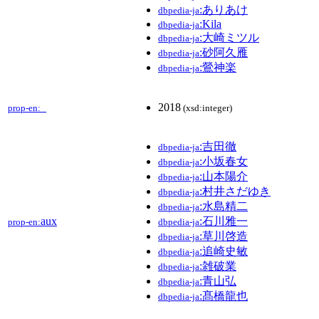
:ありあけ
dbpedia-ja
:Kila
dbpedia-ja
:大崎ミツル
dbpedia-ja
:砂阿久雁
dbpedia-ja
:鶯神楽
dbpedia-ja
_
2018
prop-en:
(xsd:integer)
:吉田徹
dbpedia-ja
:小坂春女
dbpedia-ja
:山本陽介
dbpedia-ja
:村井さだゆき
dbpedia-ja
:水島精二
dbpedia-ja
aux
:石川雅一
prop-en:
dbpedia-ja
:草川啓造
dbpedia-ja
:追崎史敏
dbpedia-ja
:雑破業
dbpedia-ja
:青山弘
dbpedia-ja
:髙橋龍也
dbpedia-ja