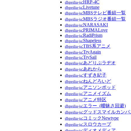
:HRP-4C
dbpedia-ja
:Livetune
dbpedia-ja
:MBSテレビ番組一覧
dbpedia-ja
:MBSラジオ番組一覧
dbpedia-ja
:NARASAKI
dbpedia-ja
:PRIMALove
dbpedia-ja
:RadiPrism
dbpedia-ja
:Shapeless
dbpedia-ja
:TBS系アニメ
dbpedia-ja
:TryAgain
dbpedia-ja
:TrySail
dbpedia-ja
:あどりぶラヂオ
dbpedia-ja
:あれから
dbpedia-ja
:すずき紀子
dbpedia-ja
:ねんどろいど
dbpedia-ja
:アニソンポッド
dbpedia-ja
:アニメイズム
dbpedia-ja
:アニメ特区
dbpedia-ja
:エラー_(曖昧さ回避)
dbpedia-ja
:グッドスマイルカンパ
dbpedia-ja
:コミックNewtype
dbpedia-ja
:スロウカーブ
dbpedia-ja
:ディオメディア
dbpedia-ja