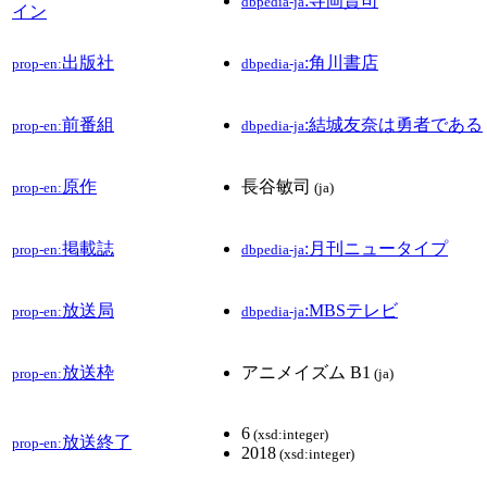
:寺岡賢司
dbpedia-ja
イン
出版社
:角川書店
prop-en:
dbpedia-ja
前番組
:結城友奈は勇者である
prop-en:
dbpedia-ja
原作
長谷敏司
prop-en:
(ja)
掲載誌
:月刊ニュータイプ
prop-en:
dbpedia-ja
放送局
:MBSテレビ
prop-en:
dbpedia-ja
放送枠
アニメイズム B1
prop-en:
(ja)
6
(xsd:integer)
放送終了
prop-en:
2018
(xsd:integer)