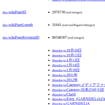
wikiPageID
2970730
dbo:
(xsd:integer)
wikiPageLength
31641
dbo:
(xsd:nonNegativeInteger)
wikiPageRevisionID
86548307
dbo:
(xsd:integer)
:10月10日
dbpedia-ja
:10月15日
dbpedia-ja
:1月13日
dbpedia-ja
:1月14日
dbpedia-ja
:1月18日
dbpedia-ja
:2011年
dbpedia-ja
:2012年
dbpedia-ja
:Category:メディ
dbpedia-ja
:Category:日本のSF小説
dbpedia-ja
:ClariS
dbpedia-ja
:Error_(GARNiDELiA
dbpedia-ja
:GARNiDELiA
dbpedia-ja