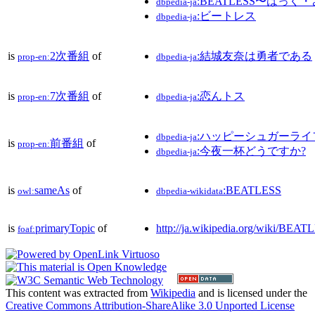
:BEATLESS〜はっ
dbpedia-ja
:ビートレス
dbpedia-ja
is
2次番組
of
:結城友奈は勇者である
prop-en:
dbpedia-ja
is
7次番組
of
:恋んトス
prop-en:
dbpedia-ja
:ハッピーシュガーライ
dbpedia-ja
is
前番組
of
prop-en:
:今夜一杯どうですか?
dbpedia-ja
is
sameAs
of
:BEATLESS
owl:
dbpedia-wikidata
is
primaryTopic
of
http://ja.wikipedia.org/wiki/BEAT
foaf:
This content was extracted from
Wikipedia
and is licensed under the
Creative Commons Attribution-ShareAlike 3.0 Unported License