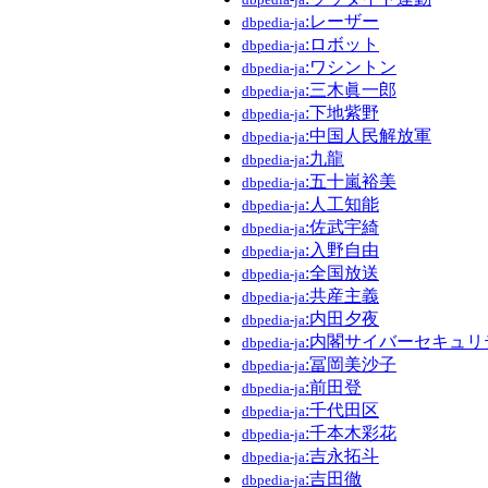
:レーザー
dbpedia-ja
:ロボット
dbpedia-ja
:ワシントン
dbpedia-ja
:三木眞一郎
dbpedia-ja
:下地紫野
dbpedia-ja
:中国人民解放軍
dbpedia-ja
:九龍
dbpedia-ja
:五十嵐裕美
dbpedia-ja
:人工知能
dbpedia-ja
:佐武宇綺
dbpedia-ja
:入野自由
dbpedia-ja
:全国放送
dbpedia-ja
:共産主義
dbpedia-ja
:内田夕夜
dbpedia-ja
:内閣サイバーセキュ
dbpedia-ja
:冨岡美沙子
dbpedia-ja
:前田登
dbpedia-ja
:千代田区
dbpedia-ja
:千本木彩花
dbpedia-ja
:吉永拓斗
dbpedia-ja
:吉田徹
dbpedia-ja