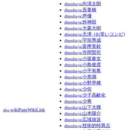
:向清太朗
dbpedia-ja
:吾妻橋
dbpedia-ja
:声優
dbpedia-ja
:外神田
dbpedia-ja
:大森大樹
dbpedia-ja
:天津_(お笑いコンビ)
dbpedia-ja
:宇垣秀成
dbpedia-ja
:富樫美鈴
dbpedia-ja
:寺岡賢司
dbpedia-ja
:小坂春女
dbpedia-ja
:小島俊彦
dbpedia-ja
:小平有希
dbpedia-ja
:小形満
dbpedia-ja
:小野早稀
dbpedia-ja
:少佐
dbpedia-ja
:少子高齢化
dbpedia-ja
:少将
dbpedia-ja
:山下大輝
dbpedia-ja
wikiPageWikiLink
dbo:
:山本陽介
dbpedia-ja
:広域放送
dbpedia-ja
:技術的特異点
dbpedia-ja