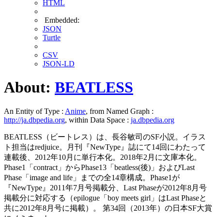
HTML
Embedded:
JSON
Turtle
CSV
JSON-LD
About:
BEATLESS
An Entity of Type :
Anime
, from Named Graph :
http://ja.dbpedia.org
, within Data Space :
ja.dbpedia.org
BEATLESS（ビートレス）は、長谷敏司のSF小説。イラス
ト担当はredjuice。月刊『NewType』誌にて14回にわたって
連載後、2012年10月に単行本化。2018年2月に文庫本化。
Phase1「contract」からPhase13「beatless(後)」およびLast
Phase「image and life」までの全14章構成。Phase1が
『NewType』2011年7月号掲載分、Last Phaseが2012年8月号
掲載分に対応する（epilogue「boy meets girl」はLast Phaseと
共に2012年8月号に掲載）。 第34回（2013年）の日本SF大賞