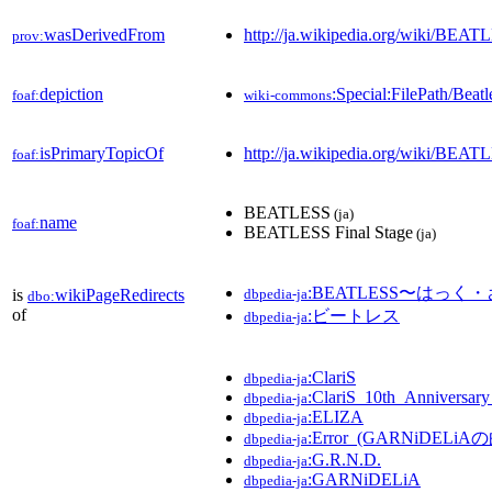
wasDerivedFrom
http://ja.wikipedia.org/wiki/BE
prov:
depiction
:Special:FilePath/Beat
foaf:
wiki-commons
isPrimaryTopicOf
http://ja.wikipedia.org/wiki/BEAT
foaf:
BEATLESS
(ja)
name
foaf:
BEATLESS Final Stage
(ja)
:BEATLESS〜はっ
is
wikiPageRedirects
dbpedia-ja
dbo:
of
:ビートレス
dbpedia-ja
:ClariS
dbpedia-ja
:ClariS_10th_Anniversa
dbpedia-ja
:ELIZA
dbpedia-ja
:Error_(GARNiDELiA
dbpedia-ja
:G.R.N.D.
dbpedia-ja
:GARNiDELiA
dbpedia-ja