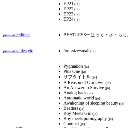
EP21
(ja)
EP22
(ja)
EP23
(ja)
EP24
(ja)
redirect
BEATLESS〜はっく・ざ・ら
prop-en:
tablestyle
font-size:small
prop-en:
(ja)
Pygmalion
(ja)
Plus One
(ja)
サブタイトル
(ja)
A Reason of Our Own
(ja)
An Answer to Survive
(ja)
Analog hack
(ja)
Automatic world
(ja)
Awakening of sleeping beauty
(ja)
Beatless
(ja)
Boy Meets Girl
(ja)
Boy meets pornography
(ja)
Contract
(ja)