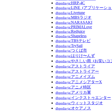
:HRP-4C
dbpedia-ja
:LINE_(アプリケーショ
dbpedia-ja
:Livetune
dbpedia-ja
:MBSラジオ
dbpedia-ja
:NARASAKI
dbpedia-ja
:PRIMALove
dbpedia-ja
:Redjuice
dbpedia-ja
:Shapeless
dbpedia-ja
:TBSテレビ
dbpedia-ja
:TrySail
dbpedia-ja
:つくば市
dbpedia-ja
:はりけ〜んず
dbpedia-ja
:やさしい雨_(お笑いコ
dbpedia-ja
:アストライア
dbpedia-ja
:アストライアー
dbpedia-ja
:アニメイズム
dbpedia-ja
:アニメシアターX
dbpedia-ja
:アニメ特区
dbpedia-ja
:アメリカ軍
dbpedia-ja
:インクストゥエンター
dbpedia-ja
:ウィットスタジオ
dbpedia-ja
:オケアノス
dbpedia-ja