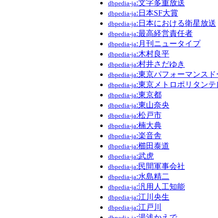
:文字多重放送
dbpedia-ja
:日本SF大賞
dbpedia-ja
:日本における衛星放送
dbpedia-ja
:最高経営責任者
dbpedia-ja
:月刊ニュータイプ
dbpedia-ja
:木村良平
dbpedia-ja
:村井さだゆき
dbpedia-ja
:東京パフォーマンスド
dbpedia-ja
:東京メトロポリタンテ
dbpedia-ja
:東京都
dbpedia-ja
:東山奈央
dbpedia-ja
:松戸市
dbpedia-ja
:楠大典
dbpedia-ja
:楽音舎
dbpedia-ja
:櫛田泰道
dbpedia-ja
:武虎
dbpedia-ja
:民間軍事会社
dbpedia-ja
:水島精二
dbpedia-ja
:汎用人工知能
dbpedia-ja
:江川央生
dbpedia-ja
:江戸川
dbpedia-ja
:湯浅かえで
dbpedia-ja