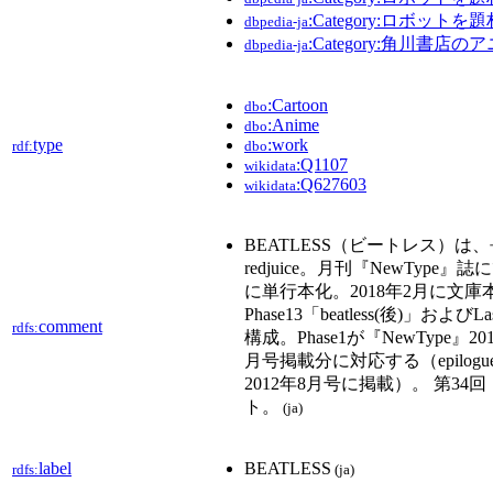
:Category:ロボット
dbpedia-ja
:Category:角川書店
dbpedia-ja
:Cartoon
dbo
:Anime
dbo
type
:work
rdf:
dbo
:Q1107
wikidata
:Q627603
wikidata
BEATLESS（ビートレス）
redjuice。月刊『NewType
に単行本化。2018年2月に文庫本化。 
Phase13「beatless(後)」およびLa
comment
rdfs:
構成。Phase1が『NewType』20
月号掲載分に対応する（epilogue「bo
2012年8月号に掲載）。 第34
ト。
(ja)
label
BEATLESS
rdfs:
(ja)