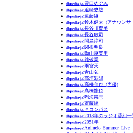
:豊口めぐみ
dbpedia-ja
:追崎史敏
dbpedia-ja
:遠藤綾
dbpedia-ja
:鈴木健太_(アナウンサ
dbpedia-ja
:長谷川育美
dbpedia-ja
:長谷敏司
dbpedia-ja
:間島淳司
dbpedia-ja
:関根明良
dbpedia-ja
:陶山恵実里
dbpedia-ja
:雑破業
dbpedia-ja
:雨宮天
dbpedia-ja
:青山弘
dbpedia-ja
:高垣彩陽
dbpedia-ja
:高橋伸也_(声優)
dbpedia-ja
:髙橋龍也
dbpedia-ja
:鳴海崇志
dbpedia-ja
:齋藤綾
dbpedia-ja
:＃コンパス
dbpedia-ja
:2018年のラジオ番組一
dbpedia-ja
:2051年
dbpedia-ja
:Animelo_Summer_Live
dbpedia-ja