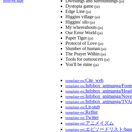
title
prop-en:
Dwellings and surroundings
(ja)
Dystopia game
(ja)
Edge Line
(ja)
Higgins village
(ja)
Higgins' silo
(ja)
My whereabouts
(ja)
Our Error World
(ja)
Paper Tiger
(ja)
Protocol of Love
(ja)
Slumber of human
(ja)
The Prayer Within
(ja)
Tools for outsoucers
(ja)
You'll be mine
(ja)
:Cite_web
template-en
:Infobox_animanga/Foote
template-en
:Infobox_animanga/Head
template-en
:Infobox_animanga/Nove
template-en
:Infobox_animanga/TVA
template-en
:Lit-stub
template-en
:Reflist
template-en
:Twitter
template-en
:アニメイズム
template-en
:エピソードリスト/bas
template-en