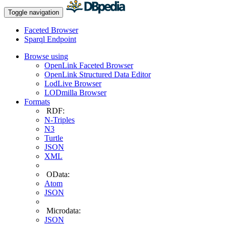
Toggle navigation
Faceted Browser
Sparql Endpoint
Browse using
OpenLink Faceted Browser
OpenLink Structured Data Editor
LodLive Browser
LODmilla Browser
Formats
RDF:
N-Triples
N3
Turtle
JSON
XML
OData:
Atom
JSON
Microdata:
JSON