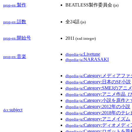
製作
BEATLESS製作委員会
prop-en:
(ja)
話数
全24話
prop-en:
(ja)
開始号
2011
prop-en:
(xsd:integer)
:Livetune
dbpedia-ja
音楽
prop-en:
:NARASAKI
dbpedia-ja
:Category:メディ
dbpedia-ja
:Category:日本のSF小説
dbpedia-ja
:Category:SMEJのア
dbpedia-ja
:Category:アニメ作品_
dbpedia-ja
:Category:小説を原
dbpedia-ja
:Category:2012年の小説
dbpedia-ja
subject
dct:
:Category:2018年の
dbpedia-ja
:Category:アニメイズム
dbpedia-ja
:Category:ディオメディ
dbpedia-ja
:Category:ロボッ
dbpedia-ja