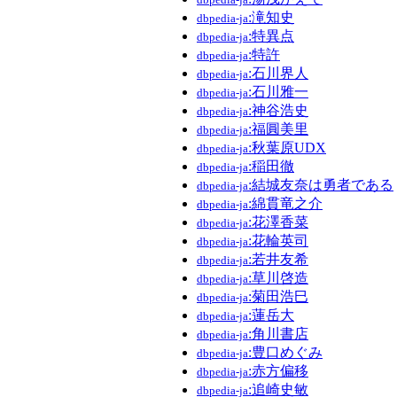
:滝知史
dbpedia-ja
:特異点
dbpedia-ja
:特許
dbpedia-ja
:石川界人
dbpedia-ja
:石川雅一
dbpedia-ja
:神谷浩史
dbpedia-ja
:福圓美里
dbpedia-ja
:秋葉原UDX
dbpedia-ja
:稲田徹
dbpedia-ja
:結城友奈は勇者である
dbpedia-ja
:綿貫竜之介
dbpedia-ja
:花澤香菜
dbpedia-ja
:花輪英司
dbpedia-ja
:若井友希
dbpedia-ja
:草川啓造
dbpedia-ja
:菊田浩巳
dbpedia-ja
:蓮岳大
dbpedia-ja
:角川書店
dbpedia-ja
:豊口めぐみ
dbpedia-ja
:赤方偏移
dbpedia-ja
:追崎史敏
dbpedia-ja