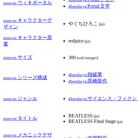
ウィキポータル
prop-en:
:Portal:文学
dbpedia-ja
キャラクターデ
prop-en:
やぐちひろこ
(ja)
ザイン
キャラクター原
prop-en:
redjuice
(ja)
案
サイズ
300
prop-en:
(xsd:integer)
:雑破業
dbpedia-ja
シリーズ構成
prop-en:
:髙橋龍也
dbpedia-ja
ジャンル
:サイエンス・フィクシ
prop-en:
dbpedia-ja
BEATLESS
(ja)
タイトル
prop-en:
BEATLESS Final Stage
(ja)
メカニックデザ
prop-en: