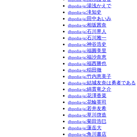
:湯浅かえで
dbpedia-ja
:滝知史
dbpedia-ja
:田中あいみ
dbpedia-ja
:相坂茜奈
dbpedia-ja
:石川界人
dbpedia-ja
:石川雅一
dbpedia-ja
:神谷浩史
dbpedia-ja
:福圓美里
dbpedia-ja
:福沙奈恵
dbpedia-ja
:福西勝也
dbpedia-ja
:稲田徹
dbpedia-ja
:竹内恵美子
dbpedia-ja
:結城友奈は勇者である
dbpedia-ja
:綿貫竜之介
dbpedia-ja
:花澤香菜
dbpedia-ja
:花輪英司
dbpedia-ja
:若井友希
dbpedia-ja
:草川啓造
dbpedia-ja
:菊田浩巳
dbpedia-ja
:蓮岳大
dbpedia-ja
:角川書店
dbpedia-ja