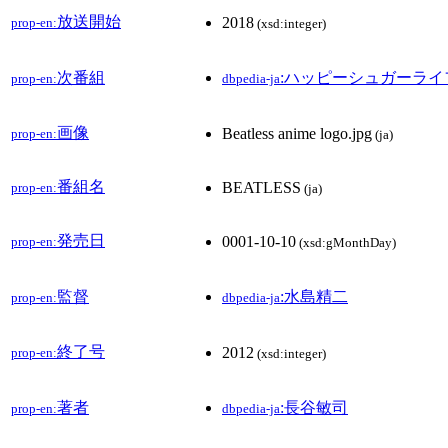
放送開始
2018
prop-en:
(xsd:integer)
次番組
:ハッピーシュガーライ
prop-en:
dbpedia-ja
画像
Beatless anime logo.jpg
prop-en:
(ja)
番組名
BEATLESS
prop-en:
(ja)
発売日
0001-10-10
prop-en:
(xsd:gMonthDay)
監督
:水島精二
prop-en:
dbpedia-ja
終了号
2012
prop-en:
(xsd:integer)
著者
:長谷敏司
prop-en:
dbpedia-ja