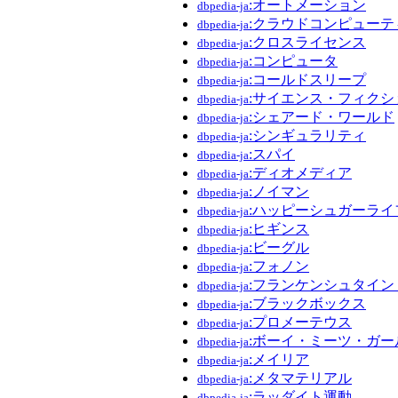
:オートメーション
dbpedia-ja
:クラウドコンピューテ
dbpedia-ja
:クロスライセンス
dbpedia-ja
:コンピュータ
dbpedia-ja
:コールドスリープ
dbpedia-ja
:サイエンス・フィクシ
dbpedia-ja
:シェアード・ワールド
dbpedia-ja
:シンギュラリティ
dbpedia-ja
:スパイ
dbpedia-ja
:ディオメディア
dbpedia-ja
:ノイマン
dbpedia-ja
:ハッピーシュガーライ
dbpedia-ja
:ヒギンス
dbpedia-ja
:ビーグル
dbpedia-ja
:フォノン
dbpedia-ja
:フランケンシュタイ
dbpedia-ja
:ブラックボックス
dbpedia-ja
:プロメーテウス
dbpedia-ja
:ボーイ・ミーツ・ガー
dbpedia-ja
:メイリア
dbpedia-ja
:メタマテリアル
dbpedia-ja
:ラッダイト運動
dbpedia-ja