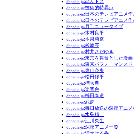
:恋んトス
dbpedia-ja
:技術的特異点
dbpedia-ja
:日本のテレビアニメ作品一
dbpedia-ja
:日本のテレビアニメ作
dbpedia-ja
:月刊ニュータイプ
dbpedia-ja
:木村良平
dbpedia-ja
:本泉莉奈
dbpedia-ja
:杉崎亮
dbpedia-ja
:村井さだゆき
dbpedia-ja
:東京を舞台とした漫
dbpedia-ja
:東京パフォーマンスド
dbpedia-ja
:東山奈央
dbpedia-ja
:松田修平
dbpedia-ja
:楠大典
dbpedia-ja
:楽音舎
dbpedia-ja
:櫛田泰道
dbpedia-ja
:武虎
dbpedia-ja
:毎日放送の深夜アニメ
dbpedia-ja
:水島精二
dbpedia-ja
:江川央生
dbpedia-ja
:深夜アニメ一覧
dbpedia-ja
:清水はる香
dbpedia-ja