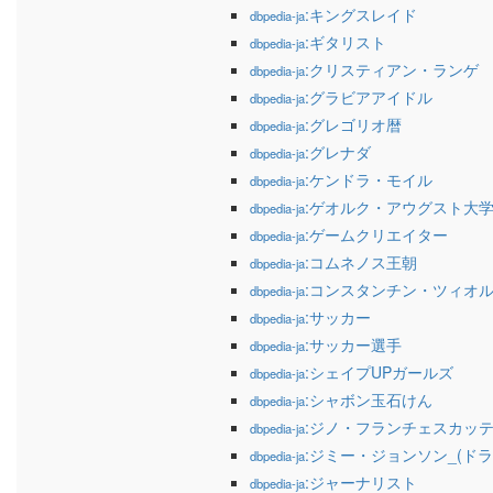
:キングスレイド
dbpedia-ja
:ギタリスト
dbpedia-ja
:クリスティアン・ランゲ
dbpedia-ja
:グラビアアイドル
dbpedia-ja
:グレゴリオ暦
dbpedia-ja
:グレナダ
dbpedia-ja
:ケンドラ・モイル
dbpedia-ja
:ゲオルク・アウグスト大
dbpedia-ja
:ゲームクリエイター
dbpedia-ja
:コムネノス王朝
dbpedia-ja
:コンスタンチン・ツィオ
dbpedia-ja
:サッカー
dbpedia-ja
:サッカー選手
dbpedia-ja
:シェイプUPガールズ
dbpedia-ja
:シャボン玉石けん
dbpedia-ja
:ジノ・フランチェスカッ
dbpedia-ja
:ジミー・ジョンソン_(ドラ
dbpedia-ja
:ジャーナリスト
dbpedia-ja