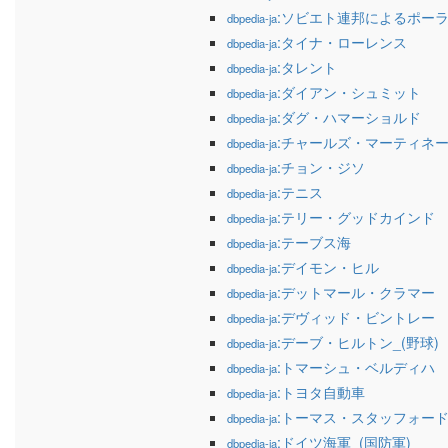
:ソビエト連邦によるポー
dbpedia-ja
:タイナ・ローレンス
dbpedia-ja
:タレント
dbpedia-ja
:ダイアン・シュミット
dbpedia-ja
:ダグ・ハマーショルド
dbpedia-ja
:チャールズ・マーティネ
dbpedia-ja
:チョン・ジソ
dbpedia-ja
:テニス
dbpedia-ja
:テリー・グッドカインド
dbpedia-ja
:テーブス海
dbpedia-ja
:デイモン・ヒル
dbpedia-ja
:デットマール・クラマー
dbpedia-ja
:デヴィッド・ビントレー
dbpedia-ja
:デーブ・ヒルトン_(野球)
dbpedia-ja
:トマーシュ・ベルディハ
dbpedia-ja
:トヨタ自動車
dbpedia-ja
:トーマス・スタッフォー
dbpedia-ja
:ドイツ海軍_(国防軍)
dbpedia-ja