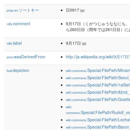
ソートキー
日0917
prop-en:
(ja)
comment
9月17日（くがつじゅうななにち
rdfs:
ら260日目（閏年では261日目）
label
9月17日
rdfs:
(ja)
wasDerivedFrom
http://ja.wikipedia.org/wiki/9月1
prov:
depiction
:Special:FilePath/Min
foaf:
wiki-commons
:Special:FilePath/Seoul
wiki-commons
:Special:FilePath/1stS
wiki-commons
:Special:FilePath/82nd
wiki-commons
:Special:FilePath/Goett
wiki-commons
wiki-
:Special:FilePath/Rudolf_
commons
:Special:FilePath/Lechat
wiki-commons
:Special:FilePath/Bar
wiki-commons