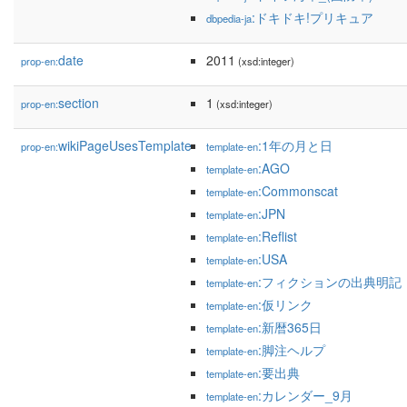
:ドキドキ!プリキュア
dbpedia-ja
date
2011
prop-en:
(xsd:integer)
section
1
prop-en:
(xsd:integer)
wikiPageUsesTemplate
:1年の月と日
prop-en:
template-en
:AGO
template-en
:Commonscat
template-en
:JPN
template-en
:Reflist
template-en
:USA
template-en
:フィクションの出典明記
template-en
:仮リンク
template-en
:新暦365日
template-en
:脚注ヘルプ
template-en
:要出典
template-en
:カレンダー_9月
template-en