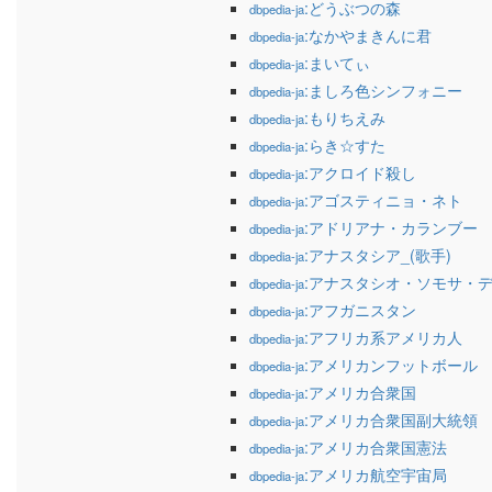
:どうぶつの森
dbpedia-ja
:なかやまきんに君
dbpedia-ja
:まいてぃ
dbpedia-ja
:ましろ色シンフォニー
dbpedia-ja
:もりちえみ
dbpedia-ja
:らき☆すた
dbpedia-ja
:アクロイド殺し
dbpedia-ja
:アゴスティニョ・ネト
dbpedia-ja
:アドリアナ・カランブー
dbpedia-ja
:アナスタシア_(歌手)
dbpedia-ja
:アナスタシオ・ソモサ・
dbpedia-ja
:アフガニスタン
dbpedia-ja
:アフリカ系アメリカ人
dbpedia-ja
:アメリカンフットボール
dbpedia-ja
:アメリカ合衆国
dbpedia-ja
:アメリカ合衆国副大統領
dbpedia-ja
:アメリカ合衆国憲法
dbpedia-ja
:アメリカ航空宇宙局
dbpedia-ja