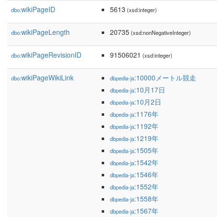
wikiPageID
5613
dbo:
(xsd:integer)
wikiPageLength
20735
dbo:
(xsd:nonNegativeInteger)
wikiPageRevisionID
91506021
dbo:
(xsd:integer)
wikiPageWikiLink
:10000メートル競走
dbo:
dbpedia-ja
:10月17日
dbpedia-ja
:10月2日
dbpedia-ja
:1176年
dbpedia-ja
:1192年
dbpedia-ja
:1219年
dbpedia-ja
:1505年
dbpedia-ja
:1542年
dbpedia-ja
:1546年
dbpedia-ja
:1552年
dbpedia-ja
:1558年
dbpedia-ja
:1567年
dbpedia-ja