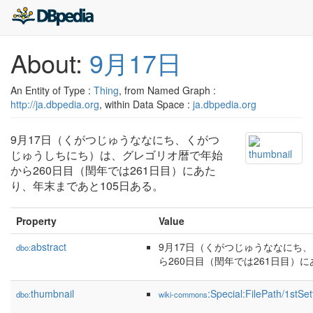
About:
9月17日
An Entity of Type :
Thing
, from Named Graph :
http://ja.dbpedia.org
, within Data Space :
ja.dbpedia.org
9月17日（くがつじゅうななにち、くがつ
じゅうしちにち）は、グレゴリオ暦で年始
から260日目（閏年では261日目）にあた
り、年末まであと105日ある。
Property
Value
abstract
9月17日（くがつじゅうななにち
dbo:
ら260日目（閏年では261日目）
thumbnail
:Special:FilePath/1st
dbo:
wiki-commons