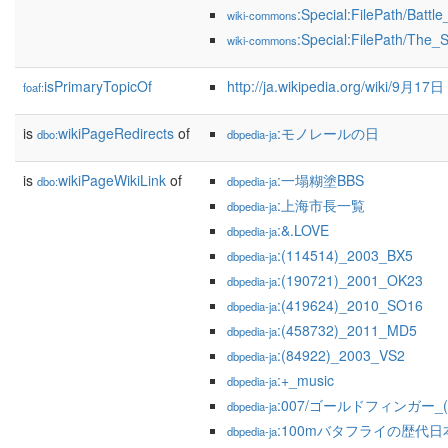
:Special:FilePath/Batt
wiki-commons
:Special:FilePath/The_
wiki-commons
isPrimaryTopicOf
http://ja.wikipedia.org/wiki/9月17日
foaf:
is
wikiPageRedirects
of
:モノレールの日
dbo:
dbpedia-ja
is
wikiPageWikiLink
of
:一塌糊塗BBS
dbo:
dbpedia-ja
:上海市長一覧
dbpedia-ja
:&.LOVE
dbpedia-ja
:(114514)_2003_BX5
dbpedia-ja
:(190721)_2001_OK23
dbpedia-ja
:(419624)_2010_SO16
dbpedia-ja
:(458732)_2011_MD5
dbpedia-ja
:(84922)_2003_VS2
dbpedia-ja
:+_music
dbpedia-ja
:007/ゴールドフィンガー_
dbpedia-ja
:100mバタフライの歴代
dbpedia-ja