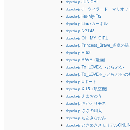
:JUNICHI
dbpedia-ja
:J・ウィラード・マリオッ
dbpedia-ja
:Kis-My-Ft2
dbpedia-ja
:Linuxカーネル
dbpedia-ja
:NGT48
dbpedia-ja
:OH_MY_GIRL
dbpedia-ja
:Princess_Brave_雀卓の
dbpedia-ja
:R-52
dbpedia-ja
:RAVE_(漫画)
dbpedia-ja
:To_LOVEる_-とらぶる-
dbpedia-ja
:To_LOVEる_-とらぶる-
dbpedia-ja
:Uボート
dbpedia-ja
:X-15_(航空機)
dbpedia-ja
:えまおゆう
dbpedia-ja
:おかえりモネ
dbpedia-ja
:ささの翔太
dbpedia-ja
:ちあきなおみ
dbpedia-ja
:ときめきメモリアルONLIN
dbpedia-ja