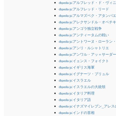
:アルフレッド・ド・ヴィ
dbpedia-ja
:アルフレッド・リード
dbpedia-ja
:アルマズベク・アタンバ
dbpedia-ja
:アレクサンドル・オベチ
dbpedia-ja
:アンゴラ独立戦争
dbpedia-ja
:アンティータムの戦い
dbpedia-ja
:アントワーヌ・ローラン
dbpedia-ja
:アンリ・ルシャトリエ
dbpedia-ja
:アンワル・アッ＝サーダ
dbpedia-ja
:イェンス・フォイクト
dbpedia-ja
:イギリス海軍
dbpedia-ja
:イグナーツ・ブリュル
dbpedia-ja
:イスラエル
dbpedia-ja
:イスラエルの大統領
dbpedia-ja
:イタリア料理
dbpedia-ja
:イタリア語
dbpedia-ja
:イナズマイレブン_アレス
dbpedia-ja
:インドの首相
dbpedia-ja