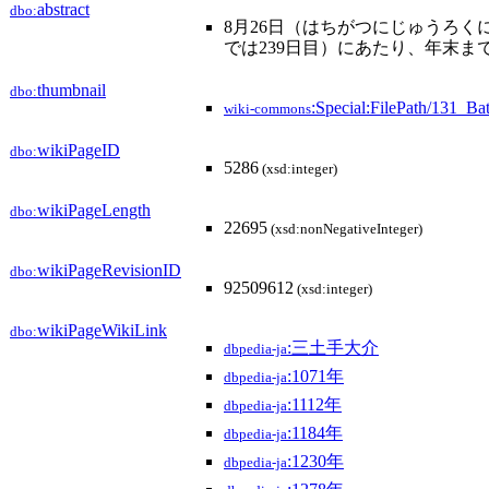
abstract
dbo:
8月26日（はちがつにじゅうろく
では239日目）にあたり、年末まで
thumbnail
dbo:
:Special:FilePath/131_Ba
wiki-commons
wikiPageID
dbo:
5286
(xsd:integer)
wikiPageLength
dbo:
22695
(xsd:nonNegativeInteger)
wikiPageRevisionID
dbo:
92509612
(xsd:integer)
wikiPageWikiLink
dbo:
:三土手大介
dbpedia-ja
:1071年
dbpedia-ja
:1112年
dbpedia-ja
:1184年
dbpedia-ja
:1230年
dbpedia-ja