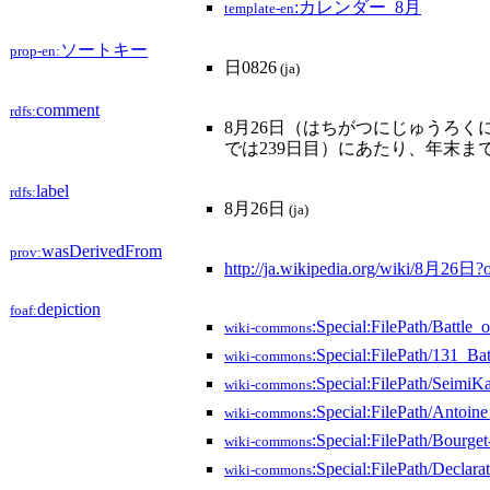
:カレンダー_8月
template-en
ソートキー
prop-en:
日0826
(ja)
comment
rdfs:
8月26日（はちがつにじゅうろく
では239日目）にあたり、年末まで
label
rdfs:
8月26日
(ja)
wasDerivedFrom
prov:
http://ja.wikipedia.org/wiki/8月26日
depiction
foaf:
:Special:FilePath/Battle_o
wiki-commons
:Special:FilePath/131_Bat
wiki-commons
:Special:FilePath/SeimiK
wiki-commons
:Special:FilePath/Antoine
wiki-commons
:Special:FilePath/Bourget
wiki-commons
:Special:FilePath/Declar
wiki-commons