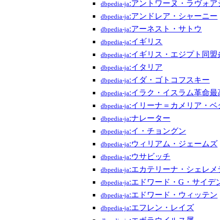
:アントワーヌ・ラヴォア
dbpedia-ja
:アンドレア・シャーニー
dbpedia-ja
:アーネスト・サトウ
dbpedia-ja
:イギリス
dbpedia-ja
:イギリス・エジプト同盟
dbpedia-ja
:イタリア
dbpedia-ja
:イダ・ゴトコフスキー
dbpedia-ja
:イラク・イスラム革命最
dbpedia-ja
:イリーナ＝カメリア・ベ
dbpedia-ja
:ナレーター
dbpedia-ja
:イ・チョングン
dbpedia-ja
:ウィリアム・ジェームズ
dbpedia-ja
:ウサビッチ
dbpedia-ja
:エカテリーナ・シェレメ
dbpedia-ja
:エドワード・G・サイデ
dbpedia-ja
:エドワード・ウィッテン
dbpedia-ja
:エフレン・レイズ
dbpedia-ja