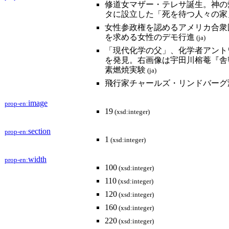
修道女マザー・テレサ誕生。神の
タに設立した「死を待つ人々の家
女性参政権を認めるアメリカ合衆国
を求める女性のデモ行進
(ja)
「現代化学の父」、化学者アント
を発見。右画像は宇田川榕菴『舎
素燃焼実験
(ja)
飛行家チャールズ・リンドバーグ
image
prop-en:
19
(xsd:integer)
section
prop-en:
1
(xsd:integer)
width
prop-en:
100
(xsd:integer)
110
(xsd:integer)
120
(xsd:integer)
160
(xsd:integer)
220
(xsd:integer)