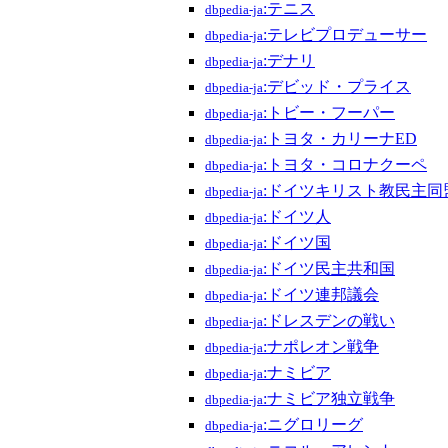
:テニス
dbpedia-ja
:テレビプロデューサー
dbpedia-ja
:デナリ
dbpedia-ja
:デビッド・プライス
dbpedia-ja
:トビー・フーパー
dbpedia-ja
:トヨタ・カリーナED
dbpedia-ja
:トヨタ・コロナクーペ
dbpedia-ja
:ドイツキリスト教民主同
dbpedia-ja
:ドイツ人
dbpedia-ja
:ドイツ国
dbpedia-ja
:ドイツ民主共和国
dbpedia-ja
:ドイツ連邦議会
dbpedia-ja
:ドレスデンの戦い
dbpedia-ja
:ナポレオン戦争
dbpedia-ja
:ナミビア
dbpedia-ja
:ナミビア独立戦争
dbpedia-ja
:ニグロリーグ
dbpedia-ja