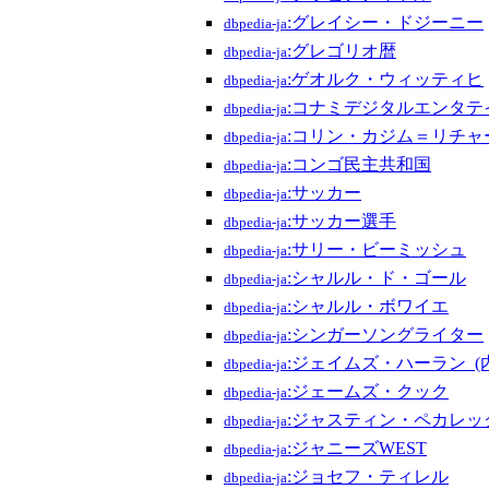
:グレイシー・ドジーニー
dbpedia-ja
:グレゴリオ暦
dbpedia-ja
:ゲオルク・ウィッティヒ
dbpedia-ja
:コナミデジタルエンタテ
dbpedia-ja
:コリン・カジム＝リチャ
dbpedia-ja
:コンゴ民主共和国
dbpedia-ja
:サッカー
dbpedia-ja
:サッカー選手
dbpedia-ja
:サリー・ビーミッシュ
dbpedia-ja
:シャルル・ド・ゴール
dbpedia-ja
:シャルル・ボワイエ
dbpedia-ja
:シンガーソングライター
dbpedia-ja
:ジェイムズ・ハーラン_(
dbpedia-ja
:ジェームズ・クック
dbpedia-ja
:ジャスティン・ペカレッ
dbpedia-ja
:ジャニーズWEST
dbpedia-ja
:ジョセフ・ティレル
dbpedia-ja