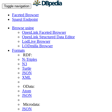
Toggle navigation
Faceted Browser
Sparql Endpoint
Browse using
OpenLink Faceted Browser
OpenLink Structured Data Editor
LodLive Browser
LODmilla Browser
Formats
RDF:
N-Triples
N3
Turtle
JSON
XML
OData:
Atom
JSON
Microdata:
JSON