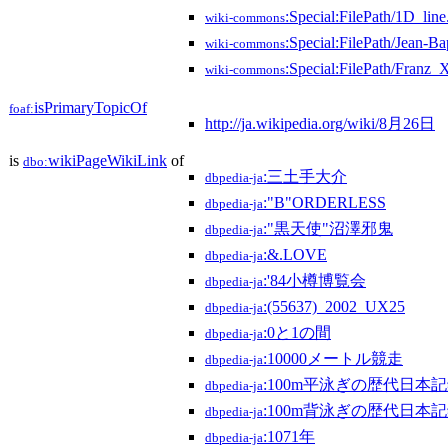
:Special:FilePath/1D_line
wiki-commons
:Special:FilePath/Jean-B
wiki-commons
:Special:FilePath/Franz_
wiki-commons
isPrimaryTopicOf
foaf:
http://ja.wikipedia.org/wiki/8月26日
is
wikiPageWikiLink
of
dbo:
:三土手大介
dbpedia-ja
:"B"ORDERLESS
dbpedia-ja
:"黒天使"沼澤邪鬼
dbpedia-ja
:&.LOVE
dbpedia-ja
:'84小樽博覧会
dbpedia-ja
:(55637)_2002_UX25
dbpedia-ja
:0と1の間
dbpedia-ja
:10000メートル競走
dbpedia-ja
:100m平泳ぎの歴代日本
dbpedia-ja
:100m背泳ぎの歴代日本
dbpedia-ja
:1071年
dbpedia-ja