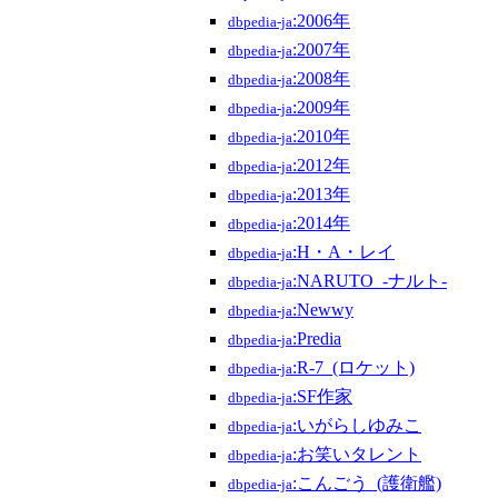
:2006年
dbpedia-ja
:2007年
dbpedia-ja
:2008年
dbpedia-ja
:2009年
dbpedia-ja
:2010年
dbpedia-ja
:2012年
dbpedia-ja
:2013年
dbpedia-ja
:2014年
dbpedia-ja
:H・A・レイ
dbpedia-ja
:NARUTO_-ナルト-
dbpedia-ja
:Newwy
dbpedia-ja
:Predia
dbpedia-ja
:R-7_(ロケット)
dbpedia-ja
:SF作家
dbpedia-ja
:いがらしゆみこ
dbpedia-ja
:お笑いタレント
dbpedia-ja
:こんごう_(護衛艦)
dbpedia-ja