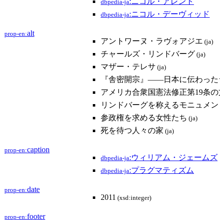
:ニコル・アレント
dbpedia-ja
:ニコル・デーヴィッド
dbpedia-ja
alt
prop-en:
アントワーヌ・ラヴォアジエ
(ja)
チャールズ・リンドバーグ
(ja)
マザー・テレサ
(ja)
『舎密開宗』――日本に伝わった
アメリカ合衆国憲法修正第19条の
リンドバーグを称えるモニュメン
参政権を求める女性たち
(ja)
死を待つ人々の家
(ja)
caption
prop-en:
:ウィリアム・ジェームズ
dbpedia-ja
:プラグマティズム
dbpedia-ja
date
prop-en:
2011
(xsd:integer)
footer
prop-en: