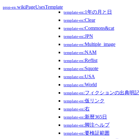
wikiPageUsesTemplate
prop-en:
:1年の月と日
template-en
:Clear
template-en
:Commons&cat
template-en
:JPN
template-en
:Multiple_image
template-en
:NAM
template-en
:Reflist
template-en
:Squote
template-en
:USA
template-en
:World
template-en
:フィクションの出典明
template-en
:仮リンク
template-en
:右
template-en
:新暦365日
template-en
:脚注ヘルプ
template-en
:要検証範囲
template-en