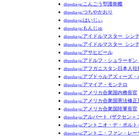
:こんごう型護衛艦
dbpedia-ja
:つちやかおり
dbpedia-ja
:はいじぃ
dbpedia-ja
:もんじゅ
dbpedia-ja
:アイドルマスター_シン
dbpedia-ja
:アイドルマスター_シン
dbpedia-ja
:アサヒビール
dbpedia-ja
:アドルフ・シュラーギン
dbpedia-ja
:アフガニスタン日本人拉
dbpedia-ja
:アブドゥルアズィーズ・
dbpedia-ja
:アマイア・モンテロ
dbpedia-ja
:アメリカ合衆国内務長官
dbpedia-ja
:アメリカ合衆国憲法修正
dbpedia-ja
:アメリカ合衆国陸軍長官
dbpedia-ja
:アルバート_(ザクセン
dbpedia-ja
:アントニオ・デ・ポルト
dbpedia-ja
:アントニ・ファン・レー
dbpedia-ja