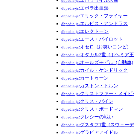
:エボラウイルス属
dbpedia-ja
:エボラ出血熱
dbpedia-ja
:エリック・フライヤー
dbpedia-ja
:エルビス・アンドラス
dbpedia-ja
:エレクトーン
dbpedia-ja
:エース・パイロット
dbpedia-ja
:オセロ_(お笑いコンビ)
dbpedia-ja
:オタカル2世_(ボヘミア王
dbpedia-ja
:オールズモビル_(自動車)
dbpedia-ja
:カイル・ケンドリック
dbpedia-ja
:カートゥーン
dbpedia-ja
:ガストン・トルン
dbpedia-ja
:クリストファー・メイビ
dbpedia-ja
:クリス・パイン
dbpedia-ja
:クリス・ボードマン
dbpedia-ja
:クレシーの戦い
dbpedia-ja
:グスタフ1世_(スウェーデ
dbpedia-ja
:グラビアアイドル
dbpedia-ja