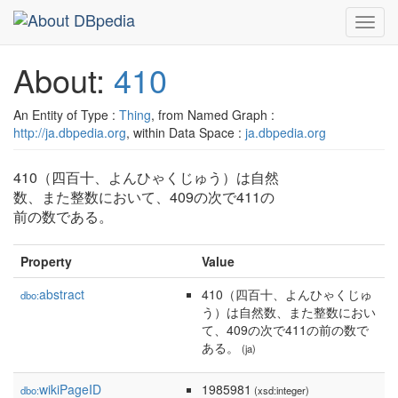
Toggl
navig
About:
410
An Entity of Type :
Thing
, from Named Graph :
http://ja.dbpedia.org
, within Data Space :
ja.dbpedia.org
410（四百十、よんひゃくじゅう）は自然
数、また整数において、409の次で411の
前の数である。
Property
Value
abstract
410（四百十、よんひゃくじゅ
dbo:
う）は自然数、また整数におい
て、409の次で411の前の数で
ある。
(ja)
wikiPageID
1985981
dbo:
(xsd:integer)