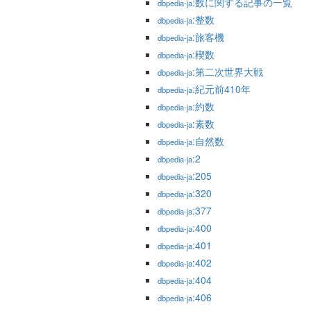
:数に関する記事の一覧
dbpedia-ja
:整数
dbpedia-ja
:旅客機
dbpedia-ja
:楔数
dbpedia-ja
:第二次世界大戦
dbpedia-ja
:紀元前410年
dbpedia-ja
:約数
dbpedia-ja
:素数
dbpedia-ja
:自然数
dbpedia-ja
:2
dbpedia-ja
:205
dbpedia-ja
:320
dbpedia-ja
:377
dbpedia-ja
:400
dbpedia-ja
:401
dbpedia-ja
:402
dbpedia-ja
:404
dbpedia-ja
:406
dbpedia-ja