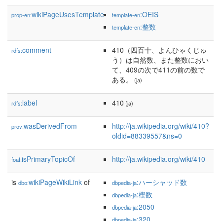
wikiPageUsesTemplate
:OEIS
prop-en:
template-en
:整数
template-en
comment
410（四百十、よんひゃくじゅ
rdfs:
う）は自然数、また整数におい
て、409の次で411の前の数で
ある。
(ja)
label
410
rdfs:
(ja)
wasDerivedFrom
http://ja.wikipedia.org/wiki/410?
prov:
oldid=88339557&ns=0
isPrimaryTopicOf
http://ja.wikipedia.org/wiki/410
foaf:
is
wikiPageWikiLink
of
:ハーシャッド数
dbo:
dbpedia-ja
:楔数
dbpedia-ja
:2050
dbpedia-ja
:320
dbpedia-ja