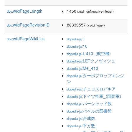
wikiPageLength
1450
dbo:
(xsd:nonNegativeInteger)
wikiPageRevisionID
88339557
dbo:
(xsd:integer)
wikiPageWikiLink
:1
dbo:
dbpedia-ja
:10
dbpedia-ja
:L-410_(航空機)
dbpedia-ja
:LETクノヴィツェ
dbpedia-ja
:Me_410
dbpedia-ja
:ターボプロップエンジ
dbpedia-ja
ン
:チェコスロバキア
dbpedia-ja
:ドイツ空軍_(国防軍)
dbpedia-ja
:ハーシャッド数
dbpedia-ja
:バベルの図書館
dbpedia-ja
:合成数
dbpedia-ja
:平方数
dbpedia-ja