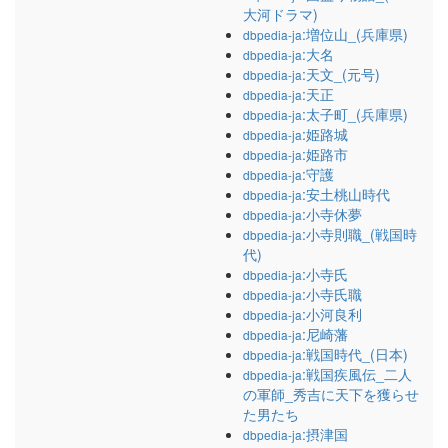
大河ドラマ)
:増位山_(兵庫県)
dbpedia-ja
:大名
dbpedia-ja
:天文_(元号)
dbpedia-ja
:天正
dbpedia-ja
:太子町_(兵庫県)
dbpedia-ja
:姫路城
dbpedia-ja
:姫路市
dbpedia-ja
:守護
dbpedia-ja
:安土桃山時代
dbpedia-ja
:小寺休夢
dbpedia-ja
:小寺則職_(戦国時
dbpedia-ja
代)
:小寺氏
dbpedia-ja
:小寺氏職
dbpedia-ja
:小河良利
dbpedia-ja
:尼崎藩
dbpedia-ja
:戦国時代_(日本)
dbpedia-ja
:戦国疾風伝_二人
dbpedia-ja
の軍師_秀吉に天下を獲らせ
た男たち
:摂津国
dbpedia-ja