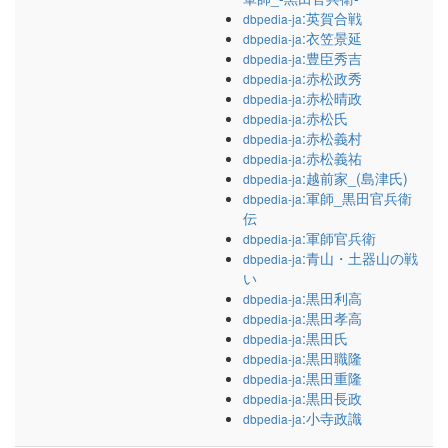
:英賀合戦
dbpedia-ja
:衣笠景延
dbpedia-ja
:豊臣秀吉
dbpedia-ja
:赤松政秀
dbpedia-ja
:赤松晴政
dbpedia-ja
:赤松氏
dbpedia-ja
:赤松義村
dbpedia-ja
:赤松義祐
dbpedia-ja
:越前家_(島津氏)
dbpedia-ja
:軍師_黒田官兵衛
dbpedia-ja
伝
:軍師官兵衛
dbpedia-ja
:青山・土器山の戦
dbpedia-ja
い
:黒田利高
dbpedia-ja
:黒田孝高
dbpedia-ja
:黒田氏
dbpedia-ja
:黒田職隆
dbpedia-ja
:黒田重隆
dbpedia-ja
:黒田長政
dbpedia-ja
:小寺政識
dbpedia-ja