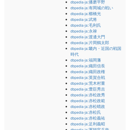
:播磨平野
dbpedia-ja
:有岡城の戦い
dbpedia-ja
:櫛橋光
dbpedia-ja
:武将
dbpedia-ja
:毛利氏
dbpedia-ja
:永禄
dbpedia-ja
:渡邊大門
dbpedia-ja
:片岡鶴太郎
dbpedia-ja
:畿内・近国の戦国
dbpedia-ja
時代
:福岡藩
dbpedia-ja
:織田信長
dbpedia-ja
:織田政権
dbpedia-ja
:英賀合戦
dbpedia-ja
:荒木村重
dbpedia-ja
:豊臣秀吉
dbpedia-ja
:赤松政秀
dbpedia-ja
:赤松政範
dbpedia-ja
:赤松晴政
dbpedia-ja
:赤松氏
dbpedia-ja
:赤松義祐
dbpedia-ja
:足利義昭
dbpedia-ja
:軍師官兵衛
dbpedia-ja