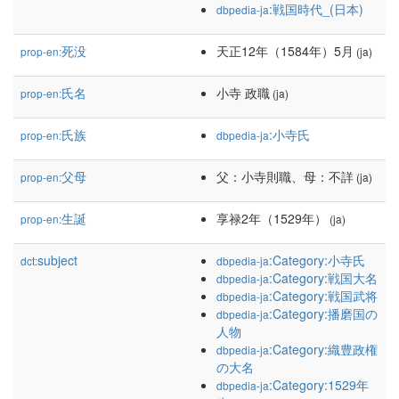
:戦国時代_(日本)
dbpedia-ja
死没
天正12年（1584年）5月
prop-en:
(ja)
氏名
小寺 政職
prop-en:
(ja)
氏族
:小寺氏
prop-en:
dbpedia-ja
父母
父：小寺則職、母：不詳
prop-en:
(ja)
生誕
享禄2年（1529年）
prop-en:
(ja)
subject
:Category:小寺氏
dct:
dbpedia-ja
:Category:戦国大名
dbpedia-ja
:Category:戦国武将
dbpedia-ja
:Category:播磨国の
dbpedia-ja
人物
:Category:織豊政権
dbpedia-ja
の大名
:Category:1529年
dbpedia-ja