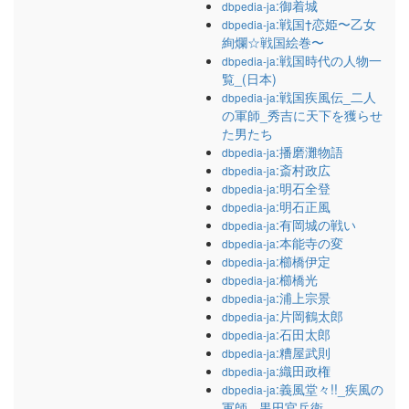
:御着城
dbpedia-ja
:戦国†恋姫〜乙女
dbpedia-ja
絢爛☆戦国絵巻〜
:戦国時代の人物一
dbpedia-ja
覧_(日本)
:戦国疾風伝_二人
dbpedia-ja
の軍師_秀吉に天下を獲らせ
た男たち
:播磨灘物語
dbpedia-ja
:斎村政広
dbpedia-ja
:明石全登
dbpedia-ja
:明石正風
dbpedia-ja
:有岡城の戦い
dbpedia-ja
:本能寺の変
dbpedia-ja
:櫛橋伊定
dbpedia-ja
:櫛橋光
dbpedia-ja
:浦上宗景
dbpedia-ja
:片岡鶴太郎
dbpedia-ja
:石田太郎
dbpedia-ja
:糟屋武則
dbpedia-ja
:織田政権
dbpedia-ja
:義風堂々!!_疾風の
dbpedia-ja
軍師_-黒田官兵衛-