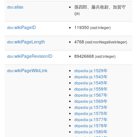
alias
孫四郎、藤兵衛尉、加賀守
dbo:
(ja)
wikiPageID
119350
dbo:
(xsd:integer)
wikiPageLength
4768
dbo:
(xsd:nonNegativeInteger)
wikiPageRevisionID
89426668
dbo:
(xsd:integer)
wikiPageWikiLink
:1529年
dbo:
dbpedia-ja
:1543年
dbpedia-ja
:1545年
dbpedia-ja
:1558年
dbpedia-ja
:1567年
dbpedia-ja
:1569年
dbpedia-ja
:1573年
dbpedia-ja
:1575年
dbpedia-ja
:1577年
dbpedia-ja
:1578年
dbpedia-ja
:1580年
dbpedia-ja