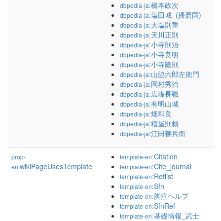
:橋本政次
dbpedia-ja
:塩田城_(播磨国)
dbpedia-ja
:大塩則重
dbpedia-ja
:天川正則
dbpedia-ja
:小寺則治
dbpedia-ja
:小寺良明
dbpedia-ja
:小寺隆則
dbpedia-ja
:山脇六郎左衛門
dbpedia-ja
:岡村秀治
dbpedia-ja
:広峰長職
dbpedia-ja
:有明山城
dbpedia-ja
:畑和良
dbpedia-ja
:糟屋則頼
dbpedia-ja
:江田善兵衛
dbpedia-ja
:Citation
prop-
template-en
wikiPageUsesTemplate
:Cite_journal
en:
template-en
:Reflist
template-en
:Sfn
template-en
:脚注ヘルプ
template-en
:SfnRef
template-en
:基礎情報_武士
template-en