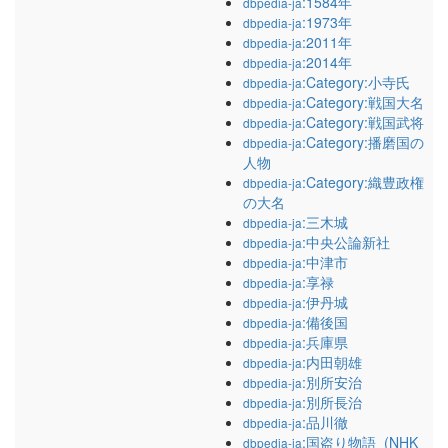
:1584年
dbpedia-ja
:1973年
dbpedia-ja
:2011年
dbpedia-ja
:2014年
dbpedia-ja
:Category:小寺氏
dbpedia-ja
:Category:戦国大名
dbpedia-ja
:Category:戦国武将
dbpedia-ja
:Category:播磨国の
dbpedia-ja
人物
:Category:織豊政権
dbpedia-ja
の大名
:三木城
dbpedia-ja
:中央公論新社
dbpedia-ja
:中津市
dbpedia-ja
:享禄
dbpedia-ja
:伊丹城
dbpedia-ja
:備後国
dbpedia-ja
:兵庫県
dbpedia-ja
:内田朝雄
dbpedia-ja
:別所安治
dbpedia-ja
:別所長治
dbpedia-ja
:品川徹
dbpedia-ja
:国盗り物語_(NHK
dbpedia-ja