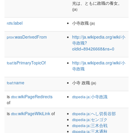
光は、ともに政職の養女。
(ja)
label
小寺政職
rdfs:
(ja)
wasDerivedFrom
http://ja.wikipedia.org/wiki/小
prov:
寺政職?
oldid=89426668&ns=0
isPrimaryTopicOf
http://ja.wikipedia.org/wiki/小
foaf:
寺政職
name
小寺 政職
foaf:
(ja)
is
wikiPageRedirects
:小寺政識
dbo:
dbpedia-ja
of
is
wikiPageWikiLink
of
:へし切長谷部
dbo:
dbpedia-ja
:センゴク
dbpedia-ja
:三木合戦
dbpedia-ja
:三木通秋
dbpedia-ja