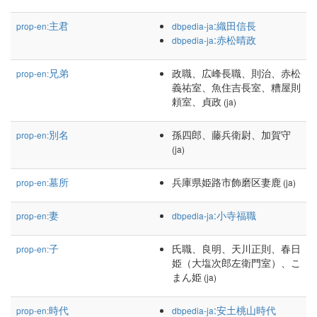
主君
:織田信長
prop-en:
dbpedia-ja
:赤松晴政
dbpedia-ja
兄弟
政職、広峰長職、則治、赤松
prop-en:
義祐室、魚住吉長室、糟屋則
頼室、貞政
(ja)
別名
孫四郎、藤兵衛尉、加賀守
prop-en:
(ja)
墓所
兵庫県姫路市飾磨区妻鹿
prop-en:
(ja)
妻
:小寺福職
prop-en:
dbpedia-ja
子
氏職、良明、天川正則、春日
prop-en:
姫（大塩次郎左衛門室）、こ
まん姫
(ja)
時代
:安土桃山時代
prop-en:
dbpedia-ja