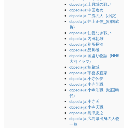
:上月城の戦い
dbpedia-ja
:中国攻め
dbpedia-ja
:二流の人_(小説)
dbpedia-ja
:井上正信_(戦国武
dbpedia-ja
将)
:仁義なき戦い
dbpedia-ja
:内田朝雄
dbpedia-ja
:別所長治
dbpedia-ja
:品川徹
dbpedia-ja
:国盗り物語_(NHK
dbpedia-ja
大河ドラマ)
:姫路城
dbpedia-ja
:宇喜多直家
dbpedia-ja
:小寺休夢
dbpedia-ja
:小寺則職
dbpedia-ja
:小寺則職_(戦国時
dbpedia-ja
代)
:小寺氏
dbpedia-ja
:小寺氏職
dbpedia-ja
:島津忠之
dbpedia-ja
:広島県出身の人物
dbpedia-ja
一覧