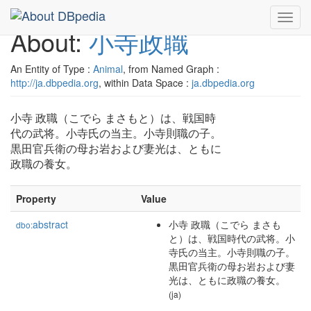
Toggl
About:
小寺政職
navig
An Entity of Type :
Animal
, from Named Graph :
http://ja.dbpedia.org
, within Data Space :
ja.dbpedia.org
小寺 政職（こでら まさもと）は、戦国時
代の武将。小寺氏の当主。小寺則職の子。
黒田官兵衛の母お岩および妻光は、ともに
政職の養女。
Property
Value
abstract
小寺 政職（こでら まさも
dbo:
と）は、戦国時代の武将。小
寺氏の当主。小寺則職の子。
黒田官兵衛の母お岩および妻
光は、ともに政職の養女。
(ja)