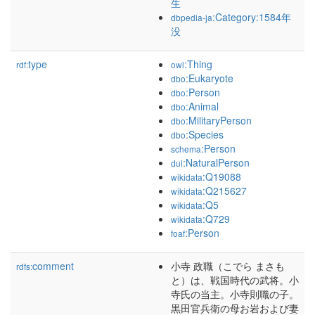
生
:Category:1584年
dbpedia-ja
没
type
:Thing
rdf:
owl
:Eukaryote
dbo
:Person
dbo
:Animal
dbo
:MilitaryPerson
dbo
:Species
dbo
:Person
schema
:NaturalPerson
dul
:Q19088
wikidata
:Q215627
wikidata
:Q5
wikidata
:Q729
wikidata
:Person
foaf
comment
小寺 政職（こでら まさも
rdfs:
と）は、戦国時代の武将。小
寺氏の当主。小寺則職の子。
黒田官兵衛の母お岩および妻