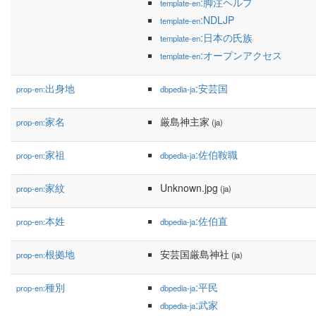
:脚注ヘルプ
template-en
:NDLJP
template-en
:日本の氏族
template-en
:オープンアクセス
template-en
出身地
:安芸国
prop-en:
dbpedia-ja
家名
厳島神主家
prop-en:
(ja)
家祖
:佐伯鞍職
prop-en:
dbpedia-ja
家紋
Unknown.jpg
prop-en:
(ja)
本姓
:佐伯直
prop-en:
dbpedia-ja
根拠地
安芸国厳島神社
prop-en:
(ja)
種別
:平民
prop-en:
dbpedia-ja
:武家
dbpedia-ja