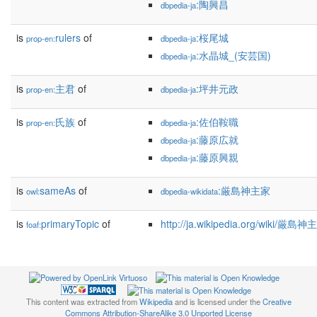
:陶興昌
dbpedia-ja
is
rulers
of
:桜尾城
prop-en:
dbpedia-ja
:水晶城_(安芸国)
dbpedia-ja
is
主君
of
:坪井元政
prop-en:
dbpedia-ja
is
氏族
of
:佐伯鞍職
prop-en:
dbpedia-ja
:藤原広就
dbpedia-ja
:藤原興親
dbpedia-ja
is
sameAs
of
:厳島神主家
owl:
dbpedia-wikidata
is
primaryTopic
of
http://ja.wikipedia.org/wiki/厳島
foaf:
This content was extracted from
Wikipedia
and is licensed under the
Creative
Commons Attribution-ShareAlike 3.0 Unported License