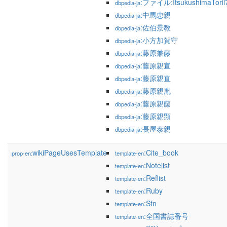
:ファイル:ItsukushimaTorii7
dbpedia-ja
:中馬忠親
dbpedia-ja
:佐伯景教
dbpedia-ja
:小方加賀守
dbpedia-ja
:藤原兼藤
dbpedia-ja
:藤原親宣
dbpedia-ja
:藤原親直
dbpedia-ja
:藤原親胤
dbpedia-ja
:藤原親藤
dbpedia-ja
:藤原親顕
dbpedia-ja
:長屋泰親
dbpedia-ja
wikiPageUsesTemplate
:Cite_book
prop-en:
template-en
:Notelist
template-en
:Reflist
template-en
:Ruby
template-en
:Sfn
template-en
:全国書誌番号
template-en