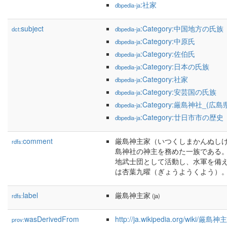
:社家
dbpedia-ja
subject
:Category:中国地方の氏族
dct:
dbpedia-ja
:Category:中原氏
dbpedia-ja
:Category:佐伯氏
dbpedia-ja
:Category:日本の氏族
dbpedia-ja
:Category:社家
dbpedia-ja
:Category:安芸国の氏族
dbpedia-ja
:Category:厳島神社_(広島
dbpedia-ja
:Category:廿日市市の歴史
dbpedia-ja
comment
厳島神主家（いつくしまかんぬし
rdfs:
島神社の神主を務めた一族である
地武士団として活動し、水軍を備
は杏葉九曜（ぎょうようくよう）
label
厳島神主家
rdfs:
(ja)
wasDerivedFrom
http://ja.wikipedia.org/wiki/厳
prov: