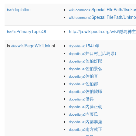
depiction
:Special:FilePath/Itsuk
foaf:
wiki-commons
:Special:FilePath/Unkn
wiki-commons
isPrimaryTopicOf
http://ja.wikipedia.org/wiki/厳島
foaf:
is
wikiPageWikiLink
of
:1541年
dbo:
dbpedia-ja
:井口村_(広島県)
dbpedia-ja
:佐伯好郎
dbpedia-ja
:佐伯景弘
dbpedia-ja
:佐伯直
dbpedia-ja
:佐伯郡
dbpedia-ja
:佐伯鞍職
dbpedia-ja
:僧兵
dbpedia-ja
:内藤正朝
dbpedia-ja
:内藤氏
dbpedia-ja
:内藤泰廉
dbpedia-ja
:南方就正
dbpedia-ja