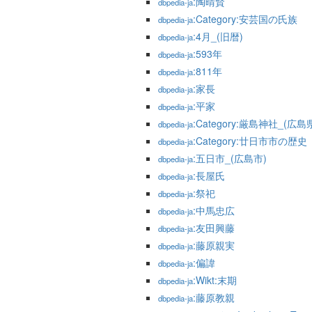
:陶晴賢
dbpedia-ja
:Category:安芸国の氏族
dbpedia-ja
:4月_(旧暦)
dbpedia-ja
:593年
dbpedia-ja
:811年
dbpedia-ja
:家長
dbpedia-ja
:平家
dbpedia-ja
:Category:厳島神社_(広島
dbpedia-ja
:Category:廿日市市の歴史
dbpedia-ja
:五日市_(広島市)
dbpedia-ja
:長屋氏
dbpedia-ja
:祭祀
dbpedia-ja
:中馬忠広
dbpedia-ja
:友田興藤
dbpedia-ja
:藤原親実
dbpedia-ja
:偏諱
dbpedia-ja
:Wikt:末期
dbpedia-ja
:藤原教親
dbpedia-ja