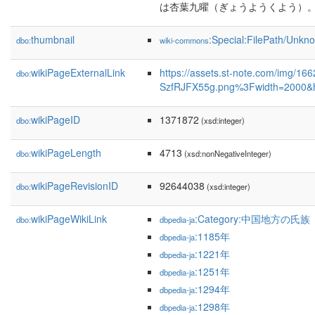
は杏葉九曜（ぎょうようくよう）
thumbnail
:Special:FilePath/Unkn
dbo:
wiki-commons
wikiPageExternalLink
https://assets.st-note.com/img/1
dbo:
SzfRJFX55g.png%3Fwidth=2000&he
wikiPageID
1371872
dbo:
(xsd:integer)
wikiPageLength
4713
dbo:
(xsd:nonNegativeInteger)
wikiPageRevisionID
92644038
dbo:
(xsd:integer)
wikiPageWikiLink
:Category:中国地方の氏族
dbo:
dbpedia-ja
:1185年
dbpedia-ja
:1221年
dbpedia-ja
:1251年
dbpedia-ja
:1294年
dbpedia-ja
:1298年
dbpedia-ja