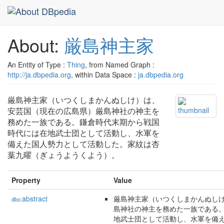
About:
厳島神主家
An Entity of Type :
Thing
, from Named Graph :
http://ja.dbpedia.org
, within Data Space :
ja.dbpedia.org
厳島神主家（いつくしまかんぬしけ）は、
安芸国（現在の広島県）厳島神社の神主を
務めた一族である。鎌倉時代末期から戦国
時代には在地武士団として活動し、水軍を
備えた国人勢力として活動した。家紋は杏
葉九曜（ぎょうようくよう）。
Property
Value
abstract
厳島神主家（いつくしまかんぬし
dbo:
島神社の神主を務めた一族である
地武士団として活動し、水軍を備