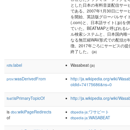
とした日本の有料音楽配信サー
である。2007年1月30日にサー
を開始、英語版グローバルサイ
(.com)と、日本語サイト(.jp)を
ていた。BEATMAPと呼ばれる
ル検索システムと、日本国内唯
なる無圧縮WAV形式での配信が
徴。2017年ごろにサービスの提
終了した。
(ja)
label
Wasabeat
rdfs:
(ja)
wasDerivedFrom
http://ja.wikipedia.org/wiki/Wasa
prov:
oldid=74175686&ns=0
isPrimaryTopicOf
http://ja.wikipedia.org/wiki/Wasa
foaf:
is
wikiPageRedirects
:ワサビート
dbo:
dbpedia-ja
of
:WASABEAT
dbpedia-ja