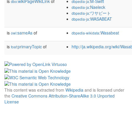
is
wikiPageWikiLink
of
:M-Swift
dbo:
dbpedia-ja
:Naeleck
dbpedia-ja
:ワサビート
dbpedia-ja
:WASABEAT
dbpedia-ja
is
sameAs
of
:Wasabeat
owl:
dbpedia-wikidata
is
primaryTopic
of
http://ja.wikipedia.org/wiki/Wasa
foaf:
This content was extracted from
Wikipedia
and is licensed under
the
Creative Commons Attribution-ShareAlike 3.0 Unported
License