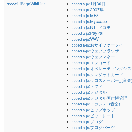
wikiPageWikiLink
:1月30日
dbo:
dbpedia-ja
:2007年
dbpedia-ja
:MP3
dbpedia-ja
:Myspace
dbpedia-ja
:NTTドコモ
dbpedia-ja
:PayPal
dbpedia-ja
:WAV
dbpedia-ja
:おサイフケータイ
dbpedia-ja
:ウェブブラウザ
dbpedia-ja
:ウェブマネー
dbpedia-ja
:エンコード
dbpedia-ja
:オペレーティングシス
dbpedia-ja
:クレジットカード
dbpedia-ja
:クロスオーバー_(音楽
dbpedia-ja
:テクノ
dbpedia-ja
:デジタル
dbpedia-ja
:デジタル著作権管理
dbpedia-ja
:トランス_(音楽)
dbpedia-ja
:ヒップホップ
dbpedia-ja
:ビットレート
dbpedia-ja
:ブログ
dbpedia-ja
:ブログパーツ
dbpedia-ja