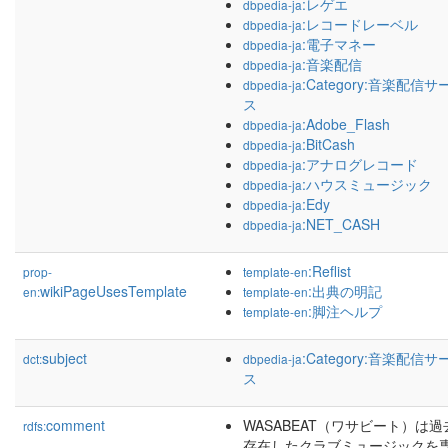
:レゲエ
dbpedia-ja
:レコードレーベル
dbpedia-ja
:電子マネー
dbpedia-ja
:音楽配信
dbpedia-ja
:Category:音楽配信サ
dbpedia-ja
ス
:Adobe_Flash
dbpedia-ja
:BitCash
dbpedia-ja
:アナログレコード
dbpedia-ja
:ハウスミュージック
dbpedia-ja
:Edy
dbpedia-ja
:NET_CASH
dbpedia-ja
:Reflist
prop-
template-en
wikiPageUsesTemplate
:出典の明記
en:
template-en
:脚注ヘルプ
template-en
subject
:Category:音楽配信サ
dct:
dbpedia-ja
ス
comment
WASABEAT（ワサビート）は過
rdfs:
存在したクラブミュージックを