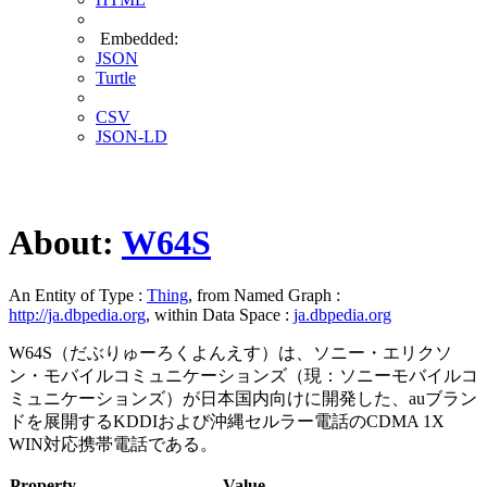
Embedded:
JSON
Turtle
CSV
JSON-LD
About:
W64S
An Entity of Type :
Thing
, from Named Graph :
http://ja.dbpedia.org
, within Data Space :
ja.dbpedia.org
W64S（だぶりゅーろくよんえす）は、ソニー・エリクソ
ン・モバイルコミュニケーションズ（現：ソニーモバイルコ
ミュニケーションズ）が日本国内向けに開発した、auブラン
ドを展開するKDDIおよび沖縄セルラー電話のCDMA 1X
WIN対応携帯電話である。
Property
Value