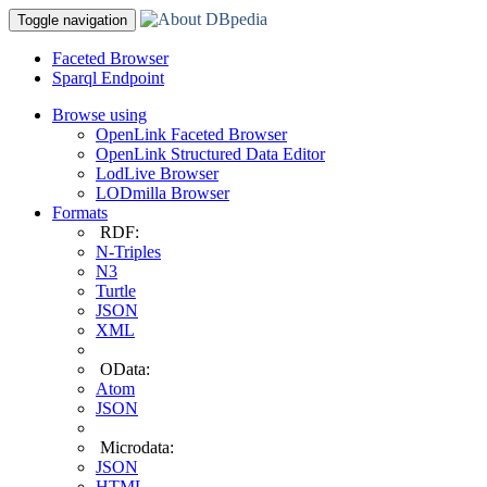
Toggle navigation
Faceted Browser
Sparql Endpoint
Browse using
OpenLink Faceted Browser
OpenLink Structured Data Editor
LodLive Browser
LODmilla Browser
Formats
RDF:
N-Triples
N3
Turtle
JSON
XML
OData:
Atom
JSON
Microdata:
JSON
HTML