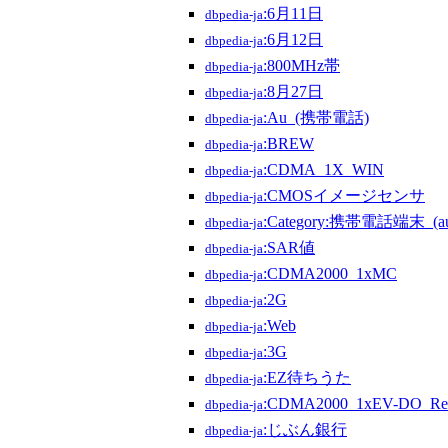
:6月11日
dbpedia-ja
:6月12日
dbpedia-ja
:800MHz帯
dbpedia-ja
:8月27日
dbpedia-ja
:Au_(携帯電話)
dbpedia-ja
:BREW
dbpedia-ja
:CDMA_1X_WIN
dbpedia-ja
:CMOSイメージセンサ
dbpedia-ja
:Category:携帯電話端末_(
dbpedia-ja
:SAR値
dbpedia-ja
:CDMA2000_1xMC
dbpedia-ja
:2G
dbpedia-ja
:Web
dbpedia-ja
:3G
dbpedia-ja
:EZ待ちうた
dbpedia-ja
:CDMA2000_1xEV-DO_Rel
dbpedia-ja
:じぶん銀行
dbpedia-ja