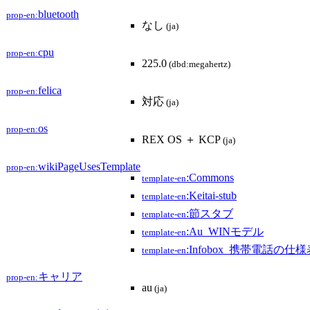
bluetooth
prop-en:
なし
(ja)
cpu
prop-en:
225.0
(dbd:megahertz)
felica
prop-en:
対応
(ja)
os
prop-en:
REX OS ＋ KCP
(ja)
wikiPageUsesTemplate
prop-en:
:Commons
template-en
:Keitai-stub
template-en
:節スタブ
template-en
:Au_WINモデル
template-en
:Infobox_携帯電話の仕様
template-en
キャリア
prop-en:
au
(ja)