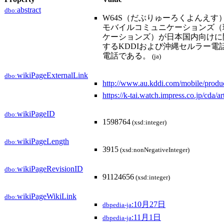
abstract
dbo:
W64S（だぶりゅーろくよんえす
モバイルコミュニケーションズ（
ケーションズ）が日本国内向けに
するKDDIおよび沖縄セルラー電話の
電話である。
(ja)
wikiPageExternalLink
dbo:
http://www.au.kddi.com/mobile/produc
https://k-tai.watch.impress.co.jp/cda/a
wikiPageID
dbo:
1598764
(xsd:integer)
wikiPageLength
dbo:
3915
(xsd:nonNegativeInteger)
wikiPageRevisionID
dbo:
91124656
(xsd:integer)
wikiPageWikiLink
dbo:
:10月27日
dbpedia-ja
:11月1日
dbpedia-ja