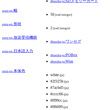
:SDメモリーカード
dbpedia-ja
幅
prop-en:
50
(xsd:integer)
形状
prop-en:
2
(xsd:integer)
放送受信機能
prop-en:
:ワンセグ
dbpedia-ja
日本語入力
prop-en:
:POBox
dbpedia-ja
:Wnn
dbpedia-ja
本体色
prop-en:
white
(ja)
#2f325b
(ja)
#7acbd5
(ja)
#cccc66
(ja)
#ff99cc
(ja)
#ff6699
(ja)