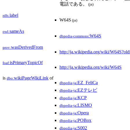
電話である。
(ja)
label
rdfs:
W64S
(ja)
sameAs
owl:
:W64S
dbpedia-commons
wasDerivedFrom
prov:
http://ja.wikipedia.org/wiki/W64S?
isPrimaryTopicOf
foaf:
http://ja.wikipedia.org/wiki/W64S
is
wikiPageWikiLink
of
dbo:
:EZ_FeliCa
dbpedia-ja
:EZテレビ
dbpedia-ja
:KCP
dbpedia-ja
:LISMO
dbpedia-ja
:Opera
dbpedia-ja
:POBox
dbpedia-ja
:S002
dbpedia-ja