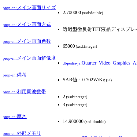
メイン画面サイズ
prop-en:
2.700000
(xsd:double)
メイン画面方式
prop-en:
透過型微反射TFT液晶ディスプレ
メイン画面色数
prop-en:
65000
(xsd:integer)
メイン画面解像度
prop-en:
:Quarter_Video_Graphics_A
dbpedia-ja
備考
prop-en:
SAR値：0.702W/Kg
(ja)
利用周波数帯
prop-en:
2
(xsd:integer)
3
(xsd:integer)
厚さ
prop-en:
14.900000
(xsd:double)
外部メモリ
prop-en: