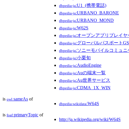
:U1_(携帯電話)
dbpedia-ja
:URBANO_BARONE
dbpedia-ja
:URBANO_MOND
dbpedia-ja
:W62S
dbpedia-ja
:オープンアプリプレイヤ
dbpedia-ja
:グローバルパスポートGS
dbpedia-ja
:ソニーモバイルコミュニ
dbpedia-ja
:小栗旬
dbpedia-ja
:AudioEngine
dbpedia-ja
:Auの端末一覧
dbpedia-ja
:Au世界サービス
dbpedia-ja
:CDMA_1X_WIN
dbpedia-ja
is
sameAs
of
owl:
:W64S
dbpedia-wikidata
is
primaryTopic
of
foaf:
http://ja.wikipedia.org/wiki/W64S