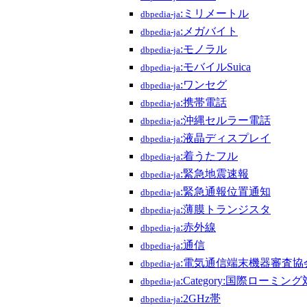
:ミリメートル
dbpedia-ja
:メガバイト
dbpedia-ja
:モノラル
dbpedia-ja
:モバイルSuica
dbpedia-ja
:ワンセグ
dbpedia-ja
:携帯電話
dbpedia-ja
:沖縄セルラー電話
dbpedia-ja
:液晶ディスプレイ
dbpedia-ja
:着うたフル
dbpedia-ja
:緊急地震速報
dbpedia-ja
:緊急通報位置通知
dbpedia-ja
:薄膜トランジスタ
dbpedia-ja
:赤外線
dbpedia-ja
:通信
dbpedia-ja
:電気通信端末機器審査協
dbpedia-ja
:Category:国際ローミン
dbpedia-ja
:2GHz帯
dbpedia-ja