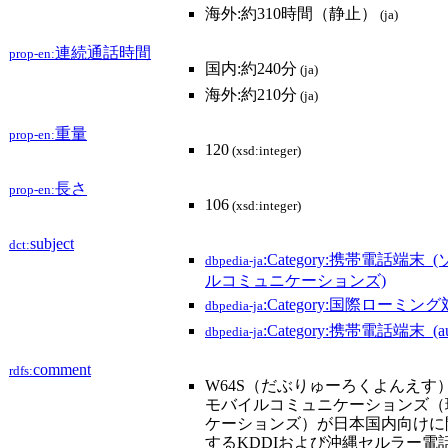
海外:約310時間（静止）
(ja)
連続通話時間
prop-en:
国内:約240分
(ja)
海外:約210分
(ja)
重量
prop-en:
120
(xsd:integer)
長さ
prop-en:
106
(xsd:integer)
subject
dct:
:Category:携帯電話
dbpedia-ja
ルコミュニケーションズ)
:Category:国際ローミン
dbpedia-ja
:Category:携帯電話端末_(
dbpedia-ja
comment
rdfs:
W64S（だぶりゅーろくよんえす
モバイルコミュニケーションズ（
ケーションズ）が日本国内向けに
するKDDIおよび沖縄セルラー電話の