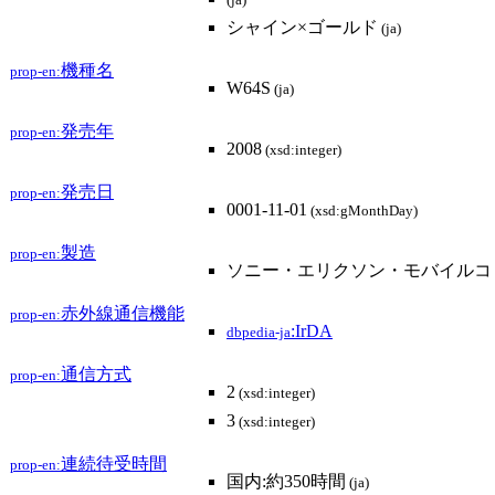
(ja)
シャイン×ゴールド
(ja)
機種名
prop-en:
W64S
(ja)
発売年
prop-en:
2008
(xsd:integer)
発売日
prop-en:
0001-11-01
(xsd:gMonthDay)
製造
prop-en:
ソニー・エリクソン・モバイルコ
赤外線通信機能
prop-en:
:IrDA
dbpedia-ja
通信方式
prop-en:
2
(xsd:integer)
3
(xsd:integer)
連続待受時間
prop-en:
国内:約350時間
(ja)