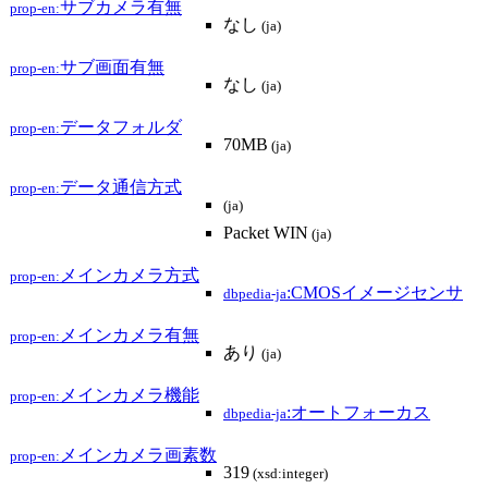
サブカメラ有無
prop-en:
なし
(ja)
サブ画面有無
prop-en:
なし
(ja)
データフォルダ
prop-en:
70MB
(ja)
データ通信方式
prop-en:
(ja)
Packet WIN
(ja)
メインカメラ方式
prop-en:
:CMOSイメージセンサ
dbpedia-ja
メインカメラ有無
prop-en:
あり
(ja)
メインカメラ機能
prop-en:
:オートフォーカス
dbpedia-ja
メインカメラ画素数
prop-en:
319
(xsd:integer)