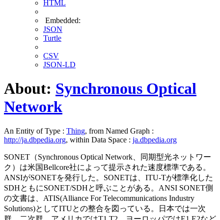
HTML
Embedded:
JSON
Turtle
CSV
JSON-LD
About:
Synchronous Optical
Network
An Entity of Type :
Thing
, from Named Graph :
http://ja.dbpedia.org
, within Data Space :
ja.dbpedia.org
SONET（Synchronous Optical Network、同期型光ネットワー
ク）は米国Bellcore社によって提示された速度標準である。
ANSIがSONETを発行した。SONETは、ITU-Tが標準化した
SDHともにSONET/SDHと呼ぶことがある。ANSI SONET側
の文書は、ATIS(Alliance For Telecommunications Industry
Solutions)としてITUとの整合を図っている。日本では一次
群、二次群、アメリカではT1,T2、ヨーロッパではE1,E2など