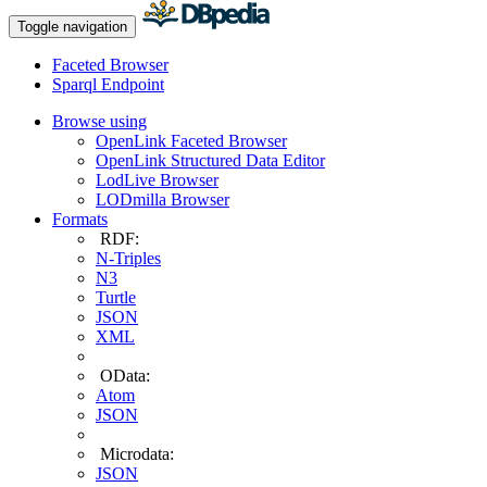
Toggle navigation
Faceted Browser
Sparql Endpoint
Browse using
OpenLink Faceted Browser
OpenLink Structured Data Editor
LodLive Browser
LODmilla Browser
Formats
RDF:
N-Triples
N3
Turtle
JSON
XML
OData:
Atom
JSON
Microdata:
JSON