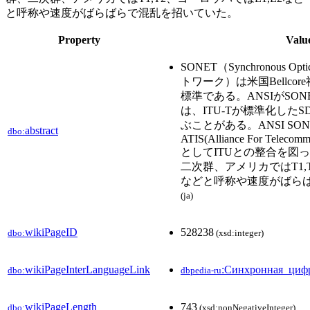
と呼称や速度がばらばらで混乱を招いていた。
Property
Valu
SONET（Synchronous Op
トワーク）は米国Bellco
標準である。ANSIがSON
は、ITU-Tが標準化したSD
ぶことがある。ANSI SO
abstract
dbo:
ATIS(Alliance For Telecommu
としてITUとの整合を図
二次群、アメリカではT1,T
などと呼称や速度がばら
(ja)
wikiPageID
528238
dbo:
(xsd:integer)
wikiPageInterLanguageLink
:Синхронная_циф
dbo:
dbpedia-ru
wikiPageLength
743
dbo:
(xsd:nonNegativeInteger)