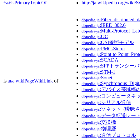
isPrimaryTopicOf
http://ja.wikipedia.org/wik
foaf:
:Fiber_distributed_d
dbpedia-ja
:IEEE_802.6
dbpedia-ja
:Multi-Protocol_La
dbpedia-ja
:OC
dbpedia-ja
:OSI参照モデル
dbpedia-ja
:PMC-Sierra
dbpedia-ja
:Point-to-Point_Prot
dbpedia-ja
:SCADA
dbpedia-ja
:SFPトランシーバ
dbpedia-ja
:STM-1
dbpedia-ja
:Sonet
dbpedia-ja
is
wikiPageWikiLink
of
dbo:
:Synchronous_Digit
dbpedia-ja
:デバイス帯域幅
dbpedia-ja
:コンピュータネ
dbpedia-ja
:シリアル通信
dbpedia-ja
:ソネット_(曖昧さ
dbpedia-ja
:データ転送レー
dbpedia-ja
:交換機
dbpedia-ja
:物理層
dbpedia-ja
:通信プロトコル
dbpedia-ja