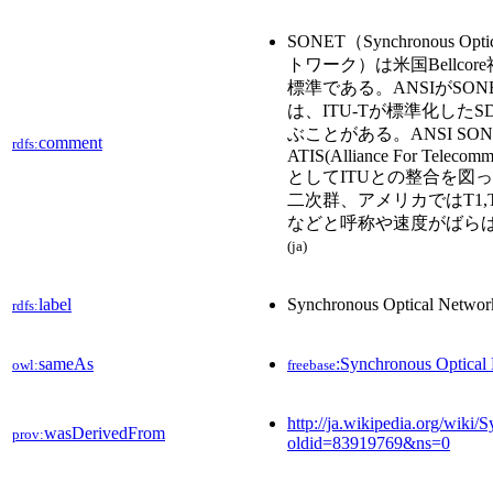
SONET（Synchronous Op
トワーク）は米国Bellco
標準である。ANSIがSON
は、ITU-Tが標準化したSD
ぶことがある。ANSI SO
comment
rdfs:
ATIS(Alliance For Telecommu
としてITUとの整合を図
二次群、アメリカではT1,T
などと呼称や速度がばら
(ja)
label
Synchronous Optical Networ
rdfs:
sameAs
:Synchronous Optical
owl:
freebase
http://ja.wikipedia.org/wik
wasDerivedFrom
prov:
oldid=83919769&ns=0