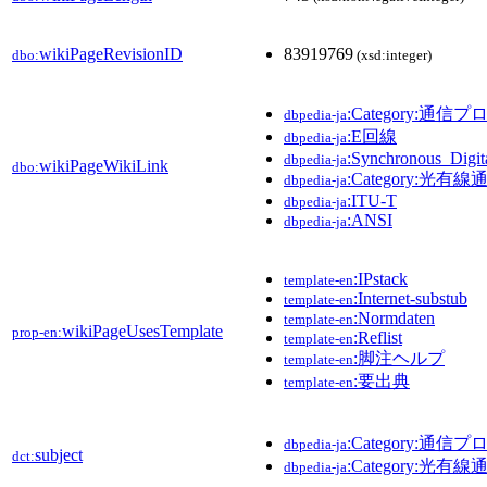
wikiPageRevisionID
83919769
dbo:
(xsd:integer)
:Category:通信
dbpedia-ja
:E回線
dbpedia-ja
:Synchronous_Digit
dbpedia-ja
wikiPageWikiLink
dbo:
:Category:光有線
dbpedia-ja
:ITU-T
dbpedia-ja
:ANSI
dbpedia-ja
:IPstack
template-en
:Internet-substub
template-en
:Normdaten
template-en
wikiPageUsesTemplate
prop-en:
:Reflist
template-en
:脚注ヘルプ
template-en
:要出典
template-en
:Category:通信
dbpedia-ja
subject
dct:
:Category:光有線
dbpedia-ja