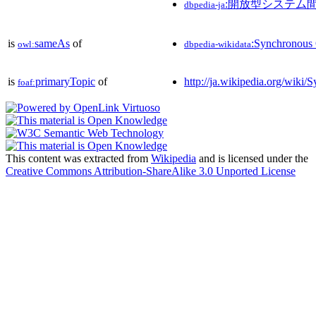
:開放型システム
dbpedia-ja
is
sameAs
of
:Synchronous 
owl:
dbpedia-wikidata
is
primaryTopic
of
http://ja.wikipedia.org/wik
foaf:
This content was extracted from
Wikipedia
and is licensed under the
Creative Commons Attribution-ShareAlike 3.0 Unported License