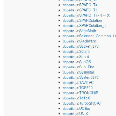
:SPARC_T4
dbpedia-ja
:SPARC_T5
dbpedia-ja
:SPARC_Tシリーズ
dbpedia-ja
:SPARCstation
dbpedia-ja
:SPARCstation_1
dbpedia-ja
:SageMath
dbpedia-ja
:Scieneer_Common_Li
dbpedia-ja
:Slackware
dbpedia-ja
:Socket_370
dbpedia-ja
:Solaris
dbpedia-ja
:Sun-4
dbpedia-ja
:SunOS
dbpedia-ja
:Sun_Fire
dbpedia-ja
:Sysinstall
dbpedia-ja
:System/370
dbpedia-ja
:TAVITAC
dbpedia-ja
:TOP500
dbpedia-ja
:TRONCHIP
dbpedia-ja
:TeTeX
dbpedia-ja
:TurboSPARC
dbpedia-ja
:UClibc
dbpedia-ja
:UNIX
dbpedia-ja