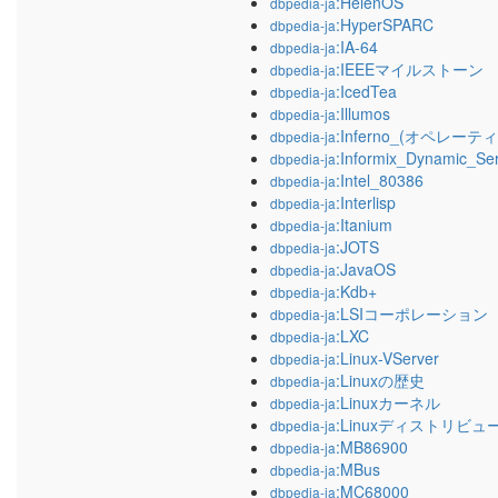
:HelenOS
dbpedia-ja
:HyperSPARC
dbpedia-ja
:IA-64
dbpedia-ja
:IEEEマイルストーン
dbpedia-ja
:IcedTea
dbpedia-ja
:Illumos
dbpedia-ja
:Inferno_(オペレー
dbpedia-ja
:Informix_Dynamic_Se
dbpedia-ja
:Intel_80386
dbpedia-ja
:Interlisp
dbpedia-ja
:Itanium
dbpedia-ja
:JOTS
dbpedia-ja
:JavaOS
dbpedia-ja
:Kdb+
dbpedia-ja
:LSIコーポレーション
dbpedia-ja
:LXC
dbpedia-ja
:Linux-VServer
dbpedia-ja
:Linuxの歴史
dbpedia-ja
:Linuxカーネル
dbpedia-ja
:Linuxディストリビ
dbpedia-ja
:MB86900
dbpedia-ja
:MBus
dbpedia-ja
:MC68000
dbpedia-ja