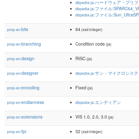
:ハードウェア・プリ
dbpedia-ja
:ファイル:SPARC64_VIII
dbpedia-ja
:ファイル:Sun_UltraSPA
dbpedia-ja
bits
64
prop-en:
(xsd:integer)
branching
Condition code
prop-en:
(ja)
design
RISC
prop-en:
(ja)
designer
:サン・マイクロシステ
prop-en:
dbpedia-ja
encoding
Fixed
prop-en:
(ja)
endianness
:エンディアン
prop-en:
dbpedia-ja
extensions
VIS 1.0, 2.0, 3.0
prop-en:
(ja)
fpr
32
prop-en:
(xsd:integer)