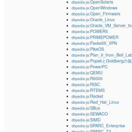
:OpenSolaris
dbpedia-ja
:OpenWindows
dbpedia-ja
:Open_Firmware
dbpedia-ja
:Oracle_Linux
dbpedia-ja
:Oracle_VM_Server_f
dbpedia-ja
:POWER5
dbpedia-ja
:PRIMEPOWER
dbpedia-ja
:PacketiX_VPN
dbpedia-ja
:PikeOS
dbpedia-ja
:Plan_9_from_Bell_La
dbpedia-ja
:PopekとGoldberg
dbpedia-ja
:PowerPC
dbpedia-ja
:QEMU
dbpedia-ja
:R6000
dbpedia-ja
:RISC
dbpedia-ja
:RTEMS
dbpedia-ja
:Racket
dbpedia-ja
:Red_Hat_Linux
dbpedia-ja
:SBus
dbpedia-ja
:SEWACO
dbpedia-ja
:SIMD
dbpedia-ja
:SPARC_Enterprise
dbpedia-ja
:SPARC_T3
dbpedia-ja