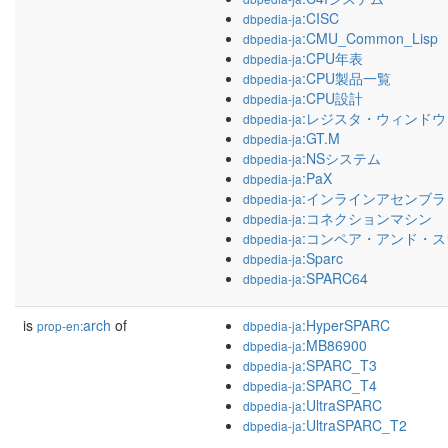
:CISC
dbpedia-ja
:CMU_Common_Lisp
dbpedia-ja
:CPU年表
dbpedia-ja
:CPU製品一覧
dbpedia-ja
:CPU設計
dbpedia-ja
:レジスタ・ウィンドウ
dbpedia-ja
:GT.M
dbpedia-ja
:NSシステム
dbpedia-ja
:PaX
dbpedia-ja
:インラインアセンブラ
dbpedia-ja
:コネクションマシン
dbpedia-ja
:コンペア・アンド・
dbpedia-ja
:Sparc
dbpedia-ja
:SPARC64
dbpedia-ja
is
arch
of
:HyperSPARC
prop-en:
dbpedia-ja
:MB86900
dbpedia-ja
:SPARC_T3
dbpedia-ja
:SPARC_T4
dbpedia-ja
:UltraSPARC
dbpedia-ja
:UltraSPARC_T2
dbpedia-ja