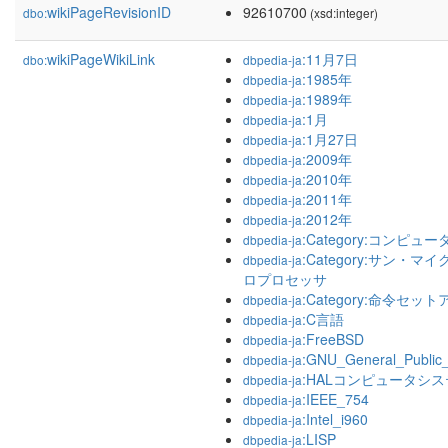
wikiPageRevisionID
92610700
dbo:
(xsd:integer)
wikiPageWikiLink
:11月7日
dbo:
dbpedia-ja
:1985年
dbpedia-ja
:1989年
dbpedia-ja
:1月
dbpedia-ja
:1月27日
dbpedia-ja
:2009年
dbpedia-ja
:2010年
dbpedia-ja
:2011年
dbpedia-ja
:2012年
dbpedia-ja
:Category:コンピ
dbpedia-ja
:Category:サン・
dbpedia-ja
ロプロセッサ
:Category:命令セ
dbpedia-ja
:C言語
dbpedia-ja
:FreeBSD
dbpedia-ja
:GNU_General_Public_
dbpedia-ja
:HALコンピュータシ
dbpedia-ja
:IEEE_754
dbpedia-ja
:Intel_i960
dbpedia-ja
:LISP
dbpedia-ja