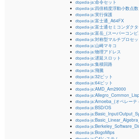
:命令セット
dbpedia-ja
:四倍精度浮動小数点数
dbpedia-ja
:実行保護
dbpedia-ja
:富士通_A64FX
dbpedia-ja
:富士通セミコンダクタ
dbpedia-ja
:富岳_(スーパーコンピ
dbpedia-ja
:対称型マルチプロセ
dbpedia-ja
:山崎マキコ
dbpedia-ja
:物理アドレス
dbpedia-ja
:遅延スロット
dbpedia-ja
:集積回路
dbpedia-ja
:飛騰
dbpedia-ja
:32ビット
dbpedia-ja
:64ビット
dbpedia-ja
:AMD_Am29000
dbpedia-ja
:Allegro_Common_Lis
dbpedia-ja
:Amoeba_(オペレー
dbpedia-ja
:BSD/OS
dbpedia-ja
:Basic_Input/Output_S
dbpedia-ja
:Basic_Linear_Algebr
dbpedia-ja
:Berkeley_Software_Dis
dbpedia-ja
:BogoMips
dbpedia-ja
:C4Iシステム
dbpedia-ja