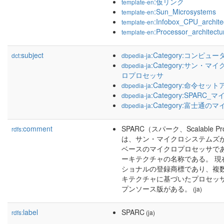
:仮リンク
template-en
:Sun_Microsystems
template-en
:Infobox_CPU_archite
template-en
:Processor_architectu
template-en
subject
:Category:コンピ
dct:
dbpedia-ja
:Category:サン・
dbpedia-ja
ロプロセッサ
:Category:命令セ
dbpedia-ja
:Category:SPAR
dbpedia-ja
:Category:富士通
dbpedia-ja
comment
SPARC（スパーク、Scalable Proce
rdfs:
は、サン・マイクロシステムズが
ベースのマイクロプロセッサで
ーキテクチャの名称である。 現在
ショナルの登録商標であり、複
キテクチャに基づいたプロセッ
プンソース版がある。
(ja)
label
SPARC
rdfs:
(ja)