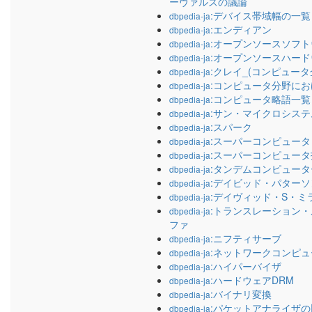
ーヴァルズの議論
:デバイス帯域幅の一覧
dbpedia-ja
:エンディアン
dbpedia-ja
:オープンソースソフ
dbpedia-ja
:オープンソースハー
dbpedia-ja
:クレイ_(コンピュータ
dbpedia-ja
:コンピュータ分野に
dbpedia-ja
:コンピュータ略語一覧
dbpedia-ja
:サン・マイクロシステ
dbpedia-ja
:スパーク
dbpedia-ja
:スーパーコンピュータ
dbpedia-ja
:スーパーコンピュー
dbpedia-ja
:タンデムコンピュータ
dbpedia-ja
:デイビッド・パターソ
dbpedia-ja
:デイヴィッド・S・ミ
dbpedia-ja
:トランスレーション
dbpedia-ja
ファ
:ニフティサーブ
dbpedia-ja
:ネットワークコンピュ
dbpedia-ja
:ハイパーバイザ
dbpedia-ja
:ハードウェアDRM
dbpedia-ja
:バイナリ変換
dbpedia-ja
:パケットアナライザ
dbpedia-ja