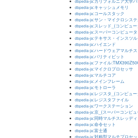
:カリフォルニア大学
dbpedia-ja
:キャッシュメモリ
dbpedia-ja
:コールスタック
dbpedia-ja
:サン・マイクロシステ
dbpedia-ja
:スレッド_(コンピュー
dbpedia-ja
:スーパーコンピュータ
dbpedia-ja
:テキサス・インスツ
dbpedia-ja
:ハイエンド
dbpedia-ja
:ハードウェアマルチ
dbpedia-ja
:パリティビット
dbpedia-ja
:ファイル:TMX390Z50G
dbpedia-ja
:マイクロプロセッサ
dbpedia-ja
:マルチコア
dbpedia-ja
:メインフレーム
dbpedia-ja
:モトローラ
dbpedia-ja
:レジスタ_(コンピュー
dbpedia-ja
:レジスタファイル
dbpedia-ja
:ワークステーション
dbpedia-ja
:京_(スーパーコンピュ
dbpedia-ja
:同時マルチスレッディ
dbpedia-ja
:命令セット
dbpedia-ja
:富士通
dbpedia-ja
:対称型マルチプロセ
dbpedia-ja