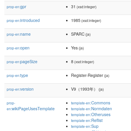
gpr
31
prop-en:
(xsd:integer)
introduced
1985
prop-en:
(xsd:integer)
name
SPARC
prop-en:
(ja)
open
Yes
prop-en:
(ja)
pageSize
8
prop-en:
(xsd:integer)
type
Register-Register
prop-en:
(ja)
version
V9（1993年）
prop-en:
(ja)
:Commons
prop-
template-en
wikiPageUsesTemplate
:Normdaten
en:
template-en
:Otheruses
template-en
:Reflist
template-en
:Sup
template-en