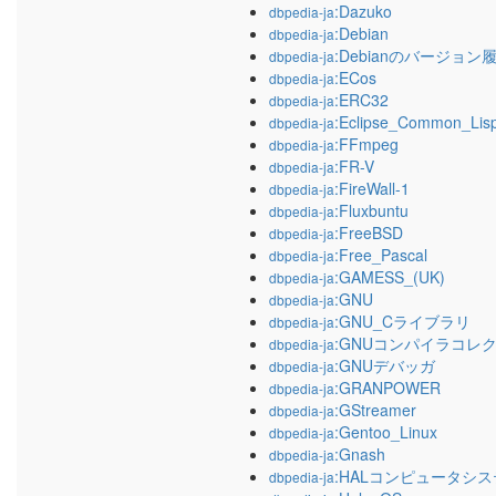
:Dazuko
dbpedia-ja
:Debian
dbpedia-ja
:Debianのバージョン
dbpedia-ja
:ECos
dbpedia-ja
:ERC32
dbpedia-ja
:Eclipse_Common_Lis
dbpedia-ja
:FFmpeg
dbpedia-ja
:FR-V
dbpedia-ja
:FireWall-1
dbpedia-ja
:Fluxbuntu
dbpedia-ja
:FreeBSD
dbpedia-ja
:Free_Pascal
dbpedia-ja
:GAMESS_(UK)
dbpedia-ja
:GNU
dbpedia-ja
:GNU_Cライブラリ
dbpedia-ja
:GNUコンパイラコレ
dbpedia-ja
:GNUデバッガ
dbpedia-ja
:GRANPOWER
dbpedia-ja
:GStreamer
dbpedia-ja
:Gentoo_Linux
dbpedia-ja
:Gnash
dbpedia-ja
:HALコンピュータシ
dbpedia-ja