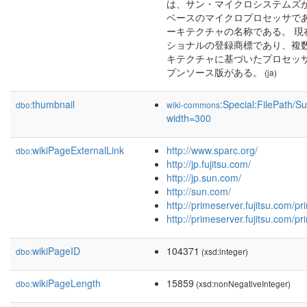
は、サン・マイクロシステムズが
ベースのマイクロプロセッサで
ーキテクチャの名称である。 現在
ショナルの登録商標であり、複
キテクチャに基づいたプロセッ
プンソース版がある。
(ja)
thumbnail
:Special:FilePath/S
dbo:
wiki-commons
width=300
wikiPageExternalLink
http://www.sparc.org/
dbo:
http://jp.fujitsu.com/
http://jp.sun.com/
http://sun.com/
http://primeserver.fujitsu.com/p
http://primeserver.fujitsu.com/p
wikiPageID
104371
dbo:
(xsd:integer)
wikiPageLength
15859
dbo:
(xsd:nonNegativeInteger)