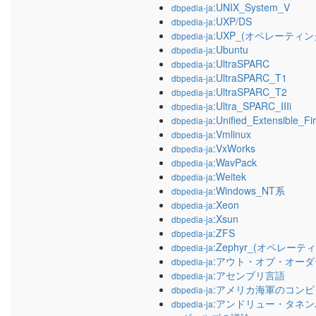
:UNIX_System_V
dbpedia-ja
:UXP/DS
dbpedia-ja
:UXP_(オペレーティ
dbpedia-ja
:Ubuntu
dbpedia-ja
:UltraSPARC
dbpedia-ja
:UltraSPARC_T1
dbpedia-ja
:UltraSPARC_T2
dbpedia-ja
:Ultra_SPARC_IIIi
dbpedia-ja
:Unified_Extensible_F
dbpedia-ja
:Vmlinux
dbpedia-ja
:VxWorks
dbpedia-ja
:WavPack
dbpedia-ja
:Weitek
dbpedia-ja
:Windows_NT系
dbpedia-ja
:Xeon
dbpedia-ja
:Xsun
dbpedia-ja
:ZFS
dbpedia-ja
:Zephyr_(オペレー
dbpedia-ja
:アウト・オブ・オー
dbpedia-ja
:アセンブリ言語
dbpedia-ja
:アメリカ海軍のコン
dbpedia-ja
:アンドリュー・タネ
dbpedia-ja