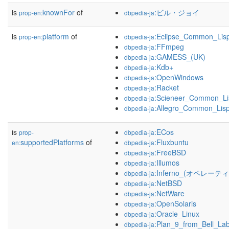
is
knownFor
of
:ビル・ジョイ
prop-en:
dbpedia-ja
is
platform
of
:Eclipse_Common_Lis
prop-en:
dbpedia-ja
:FFmpeg
dbpedia-ja
:GAMESS_(UK)
dbpedia-ja
:Kdb+
dbpedia-ja
:OpenWindows
dbpedia-ja
:Racket
dbpedia-ja
:Scieneer_Common_Li
dbpedia-ja
:Allegro_Common_Lis
dbpedia-ja
is
:ECos
prop-
dbpedia-ja
supportedPlatforms
of
:Fluxbuntu
en:
dbpedia-ja
:FreeBSD
dbpedia-ja
:Illumos
dbpedia-ja
:Inferno_(オペレー
dbpedia-ja
:NetBSD
dbpedia-ja
:NetWare
dbpedia-ja
:OpenSolaris
dbpedia-ja
:Oracle_Linux
dbpedia-ja
:Plan_9_from_Bell_La
dbpedia-ja