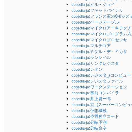
:ビル・ジョイ
dbpedia-ja
:ファットバイナリ
dbpedia-ja
:フランス軍のC4Iシス
dbpedia-ja
:ページテーブル
dbpedia-ja
:マイクロアーキテクチ
dbpedia-ja
:マイクロプログラム方
dbpedia-ja
:マイクロプロセッサ
dbpedia-ja
:マルチコア
dbpedia-ja
:ミゲル・デ・イカザ
dbpedia-ja
:ランレベル
dbpedia-ja
:リンクレジスタ
dbpedia-ja
:レオン
dbpedia-ja
:レジスタ_(コンピュー
dbpedia-ja
:レジスタファイル
dbpedia-ja
:ワークステーション
dbpedia-ja
:事前コンパイラ
dbpedia-ja
:井上愛一郎
dbpedia-ja
:京_(スーパーコンピュ
dbpedia-ja
:仮想機械
dbpedia-ja
:位置独立コード
dbpedia-ja
:分岐予測
dbpedia-ja
:分岐命令
dbpedia-ja