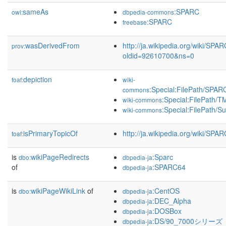
sameAs
:SPARC
owl:
dbpedia-commons
:SPARC
freebase
wasDerivedFrom
http://ja.wikipedia.org/wiki/SPA
prov:
oldid=92610700&ns=0
depiction
foaf:
wiki-
:Special:FilePath/SPAR
commons
:Special:FilePath
wiki-commons
:Special:FilePath/S
wiki-commons
isPrimaryTopicOf
http://ja.wikipedia.org/wiki/SPAR
foaf:
is
wikiPageRedirects
:Sparc
dbo:
dbpedia-ja
of
:SPARC64
dbpedia-ja
is
wikiPageWikiLink
of
:CentOS
dbo:
dbpedia-ja
:DEC_Alpha
dbpedia-ja
:DOSBox
dbpedia-ja
:DS/90_7000シリーズ
dbpedia-ja