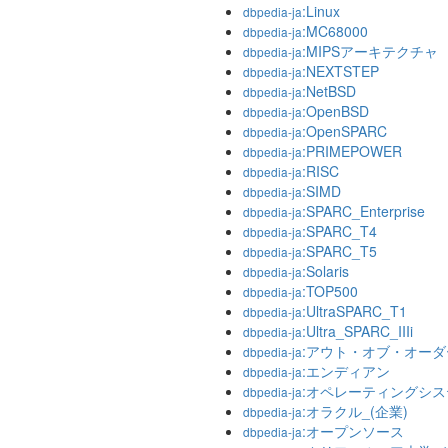
:Linux
dbpedia-ja
:MC68000
dbpedia-ja
:MIPSアーキテクチャ
dbpedia-ja
:NEXTSTEP
dbpedia-ja
:NetBSD
dbpedia-ja
:OpenBSD
dbpedia-ja
:OpenSPARC
dbpedia-ja
:PRIMEPOWER
dbpedia-ja
:RISC
dbpedia-ja
:SIMD
dbpedia-ja
:SPARC_Enterprise
dbpedia-ja
:SPARC_T4
dbpedia-ja
:SPARC_T5
dbpedia-ja
:Solaris
dbpedia-ja
:TOP500
dbpedia-ja
:UltraSPARC_T1
dbpedia-ja
:Ultra_SPARC_IIIi
dbpedia-ja
:アウト・オブ・オー
dbpedia-ja
:エンディアン
dbpedia-ja
:オペレーティングシス
dbpedia-ja
:オラクル_(企業)
dbpedia-ja
:オープンソース
dbpedia-ja