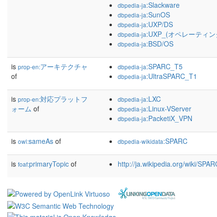
:Slackware
dbpedia-ja
:SunOS
dbpedia-ja
:UXP/DS
dbpedia-ja
:UXP_(オペレーティ
dbpedia-ja
:BSD/OS
dbpedia-ja
is
アーキテクチャ
:SPARC_T5
prop-en:
dbpedia-ja
of
:UltraSPARC_T1
dbpedia-ja
is
対応プラットフ
:LXC
prop-en:
dbpedia-ja
ォーム
of
:Linux-VServer
dbpedia-ja
:PacketiX_VPN
dbpedia-ja
is
sameAs
of
:SPARC
owl:
dbpedia-wikidata
is
primaryTopic
of
http://ja.wikipedia.org/wiki/SPAR
foaf: