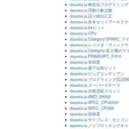
:構造化プログラミング
dbpedia-ja
:浮動小数点数
dbpedia-ja
:誤り検出訂正
dbpedia-ja
:命令セットアーキテク
dbpedia-ja
:64ビット
dbpedia-ja
:CPU
dbpedia-ja
:Category:SPAR
dbpedia-ja
:レジスタ・ウィンドウ
dbpedia-ja
:Category:富士通
dbpedia-ja
:PRIMEHPC_FX10
dbpedia-ja
:単精度
dbpedia-ja
:最下位桁ビット
dbpedia-ja
:ビッグエンディアン
dbpedia-ja
:プログラミング言語M
dbpedia-ja
:スーパースケーラ
dbpedia-ja
:分岐遅延スロット
dbpedia-ja
:AMD_29000
dbpedia-ja
:SPEC_CPU2000
dbpedia-ja
:SPEC_CPU95
dbpedia-ja
:倍精度
dbpedia-ja
:サイプレス・セミコ
dbpedia-ja
:ノンブロッキングキ
dbpedia-ja