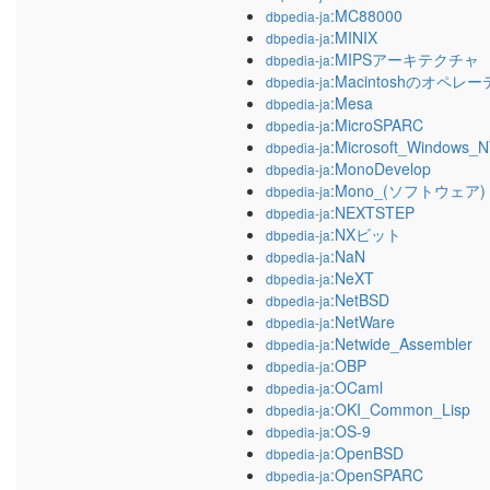
:MC88000
dbpedia-ja
:MINIX
dbpedia-ja
:MIPSアーキテクチャ
dbpedia-ja
:Macintoshのオペ
dbpedia-ja
:Mesa
dbpedia-ja
:MicroSPARC
dbpedia-ja
:Microsoft_Windows_N
dbpedia-ja
:MonoDevelop
dbpedia-ja
:Mono_(ソフトウェア)
dbpedia-ja
:NEXTSTEP
dbpedia-ja
:NXビット
dbpedia-ja
:NaN
dbpedia-ja
:NeXT
dbpedia-ja
:NetBSD
dbpedia-ja
:NetWare
dbpedia-ja
:Netwide_Assembler
dbpedia-ja
:OBP
dbpedia-ja
:OCaml
dbpedia-ja
:OKI_Common_Lisp
dbpedia-ja
:OS-9
dbpedia-ja
:OpenBSD
dbpedia-ja
:OpenSPARC
dbpedia-ja