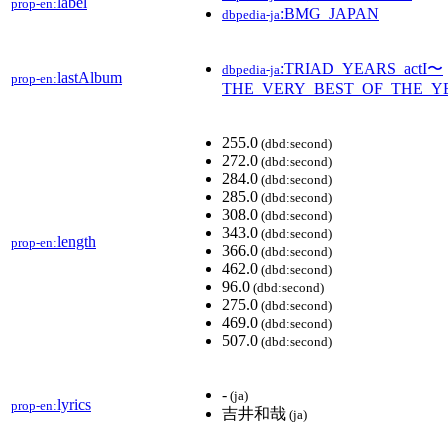
label
prop-en:
:BMG_JAPAN
dbpedia-ja
:TRIAD_YEARS_actI〜
dbpedia-ja
lastAlbum
prop-en:
THE_VERY_BEST_OF_THE_
255.0
(dbd:second)
272.0
(dbd:second)
284.0
(dbd:second)
285.0
(dbd:second)
308.0
(dbd:second)
343.0
(dbd:second)
length
prop-en:
366.0
(dbd:second)
462.0
(dbd:second)
96.0
(dbd:second)
275.0
(dbd:second)
469.0
(dbd:second)
507.0
(dbd:second)
-
(ja)
lyrics
prop-en:
吉井和哉
(ja)