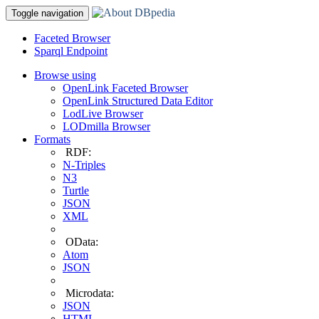
Toggle navigation
Faceted Browser
Sparql Endpoint
Browse using
OpenLink Faceted Browser
OpenLink Structured Data Editor
LodLive Browser
LODmilla Browser
Formats
RDF:
N-Triples
N3
Turtle
JSON
XML
OData:
Atom
JSON
Microdata:
JSON
HTML