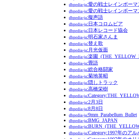
:愛の戦士レインボーマ
dbpedia-ja
:愛の戦士レインボーマン
dbpedia-ja
:擬声語
dbpedia-ja
:日本コロムビア
dbpedia-ja
:日本レコード協会
dbpedia-ja
:明石家さんま
dbpedia-ja
:替え歌
dbpedia-ja
:月光仮面
dbpedia-ja
:楽園_(THE_YELLOW
dbpedia-ja
:畳語
dbpedia-ja
:総合格闘家
dbpedia-ja
:菊地英昭
dbpedia-ja
:隠しトラック
dbpedia-ja
:高橋栄樹
dbpedia-ja
:Category:THE_YE
dbpedia-ja
:2月3日
dbpedia-ja
:8月8日
dbpedia-ja
:9mm_Parabellum_Bullet
dbpedia-ja
:BMG_JAPAN
dbpedia-ja
:BURN_(THE_YELL
dbpedia-ja
:Category:1997年のア
dbpedia-ja