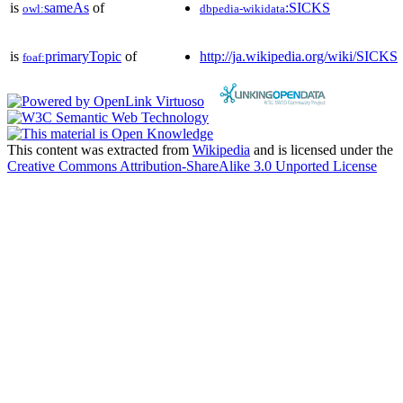
is
sameAs
of
:SICKS
owl:
dbpedia-wikidata
is
primaryTopic
of
http://ja.wikipedia.org/wiki/SICKS
foaf:
This content was extracted from
Wikipedia
and is licensed under the
Creative Commons Attribution-ShareAlike 3.0 Unported License