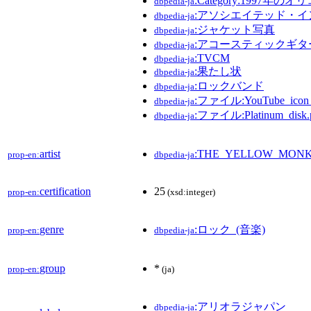
:Category:199
dbpedia-ja
:アソシエイテッド・
dbpedia-ja
:ジャケット写真
dbpedia-ja
:アコースティックギタ
dbpedia-ja
:TVCM
dbpedia-ja
:果たし状
dbpedia-ja
:ロックバンド
dbpedia-ja
:ファイル:YouTube_icon_(
dbpedia-ja
:ファイル:Platinum_disk.
dbpedia-ja
artist
:THE_YELLOW_MON
prop-en:
dbpedia-ja
certification
25
prop-en:
(xsd:integer)
genre
:ロック_(音楽)
prop-en:
dbpedia-ja
group
*
prop-en:
(ja)
:アリオラジャパン
dbpedia-ja