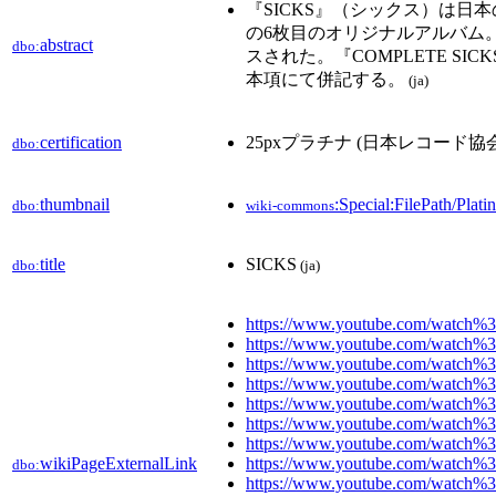
『SICKS』（シックス）は日本の
の6枚目のオリジナルアルバム。
abstract
dbo:
スされた。『COMPLETE S
本項にて併記する。
(ja)
certification
25pxプラチナ (日本レコード協会
dbo:
thumbnail
:Special:FilePath/Pla
dbo:
wiki-commons
title
SICKS
dbo:
(ja)
https://www.youtube.com/watch
https://www.youtube.com/watc
https://www.youtube.com/watc
https://www.youtube.com/watc
https://www.youtube.com/watc
https://www.youtube.com/watch%
https://www.youtube.com/watch
wikiPageExternalLink
https://www.youtube.com/watch
dbo:
https://www.youtube.com/watch