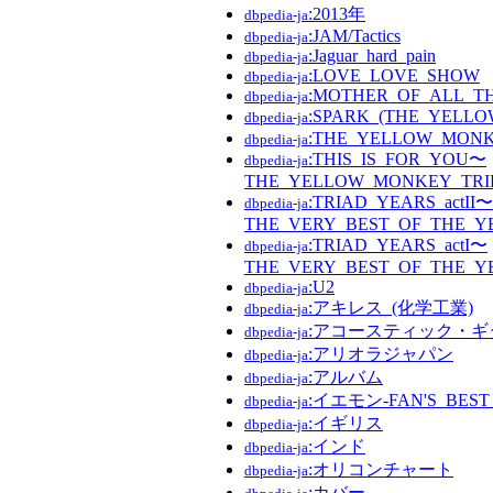
:2013年
dbpedia-ja
:JAM/Tactics
dbpedia-ja
:Jaguar_hard_pain
dbpedia-ja
:LOVE_LOVE_SHOW
dbpedia-ja
:MOTHER_OF_ALL_T
dbpedia-ja
:SPARK_(THE_YEL
dbpedia-ja
:THE_YELLOW_MON
dbpedia-ja
:THIS_IS_FOR_YOU〜
dbpedia-ja
THE_YELLOW_MONKEY_TRI
:TRIAD_YEARS_actII〜
dbpedia-ja
THE_VERY_BEST_OF_THE_
:TRIAD_YEARS_actI〜
dbpedia-ja
THE_VERY_BEST_OF_THE_
:U2
dbpedia-ja
:アキレス_(化学工業)
dbpedia-ja
:アコースティック・ギ
dbpedia-ja
:アリオラジャパン
dbpedia-ja
:アルバム
dbpedia-ja
:イエモン-FAN'S_BEST
dbpedia-ja
:イギリス
dbpedia-ja
:インド
dbpedia-ja
:オリコンチャート
dbpedia-ja
:カバー