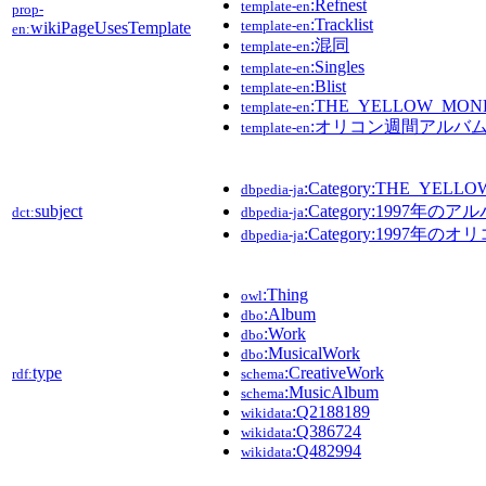
:Refnest
template-en
prop-
:Tracklist
template-en
wikiPageUsesTemplate
en:
:混同
template-en
:Singles
template-en
:Blist
template-en
:THE_YELLOW_MON
template-en
:オリコン週間アルバムチ
template-en
:Category:THE_YE
dbpedia-ja
subject
:Category:1997年のア
dct:
dbpedia-ja
:Category:199
dbpedia-ja
:Thing
owl
:Album
dbo
:Work
dbo
:MusicalWork
dbo
type
:CreativeWork
rdf:
schema
:MusicAlbum
schema
:Q2188189
wikidata
:Q386724
wikidata
:Q482994
wikidata