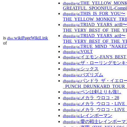
:THE_YELLOW_MONK
dbpedia-ja
GREATFUL_SPOONFUL-Complete
:THIS_IS_FOR_YOU〜
dbpedia-ja
THE_YELLOW_MONKEY_TRI
:TRIAD_YEARS_actII〜
dbpedia-ja
THE_VERY_BEST_OF_THE_
:TRIAD_YEARS_actI〜
dbpedia-ja
is
wikiPageWikiLink
dbo:
THE_VERY_BEST_OF_THE_
of
:TRUE_MIND_"NAKE
dbpedia-ja
:VOLT
dbpedia-ja
:イエモン-FAN'S_BEST
dbpedia-ja
:ザ・ローリングモンキ
dbpedia-ja
:シックス
dbpedia-ja
:バズリズム
dbpedia-ja
:パンドラ_ザ・イエロ
dbpedia-ja
_PUNCH_DRUNKARD_TOUR_
:ペンは剣よりも強し
dbpedia-ja
:メカラ_ウロコ・28
dbpedia-ja
:メカラ_ウロコ・LIVE_
dbpedia-ja
:メカラ_ウロコ・LIVE_
dbpedia-ja
:レインボーマン
dbpedia-ja
:愛の戦士レインボーマ
dbpedia-ja