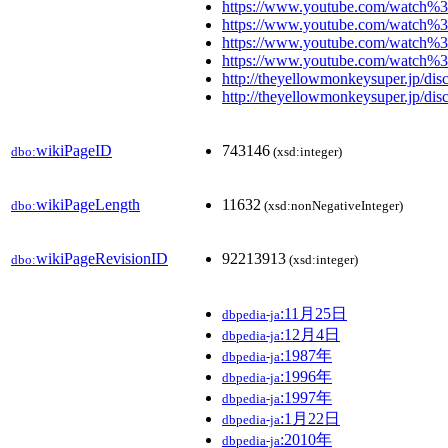
https://www.youtube.com/watch
https://www.youtube.com/watch
https://www.youtube.com/watch
https://www.youtube.com/watch
http://theyellowmonkeysuper.jp/dis
http://theyellowmonkeysuper.jp/disc
wikiPageID
743146
dbo:
(xsd:integer)
wikiPageLength
11632
dbo:
(xsd:nonNegativeInteger)
wikiPageRevisionID
92213913
dbo:
(xsd:integer)
:11月25日
dbpedia-ja
:12月4日
dbpedia-ja
:1987年
dbpedia-ja
:1996年
dbpedia-ja
:1997年
dbpedia-ja
:1月22日
dbpedia-ja
:2010年
dbpedia-ja