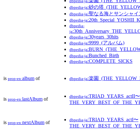
:楽園_(THE_YELLOW
dbpedia-ja
:砂の塔_(THE_YELLO
dbpedia-ja
:聖なる海とサンシャイ
dbpedia-ja
:20th_Special_YOSHI
dbpedia-ja
dbpedia-
:30th_Anniversary_THE_
ja
:30years_30hits
dbpedia-ja
:9999_(アルバム)
dbpedia-ja
:BURN_(THE_YELL
dbpedia-ja
:Bunched_Birth
dbpedia-ja
:COMPLETE_SICKS
dbpedia-ja
is
album
of
:楽園_(THE_YELLOW
prop-en:
dbpedia-ja
:TRIAD_YEARS_actII〜
dbpedia-ja
is
lastAlbum
of
prop-en:
THE_VERY_BEST_OF_THE_
:TRIAD_YEARS_actI〜
dbpedia-ja
is
nextAlbum
of
prop-en:
THE_VERY_BEST_OF_THE_