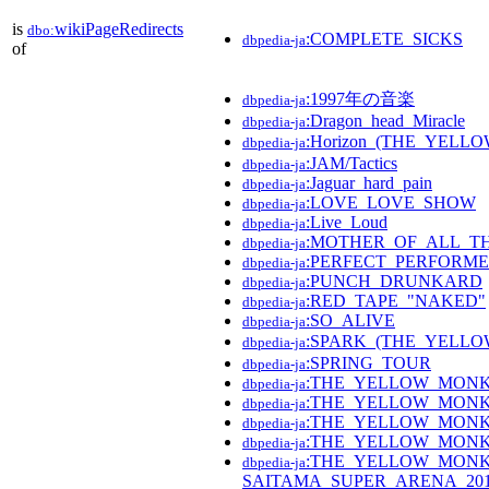
is
wikiPageRedirects
dbo:
:COMPLETE_SICKS
dbpedia-ja
of
:1997年の音楽
dbpedia-ja
:Dragon_head_Miracle
dbpedia-ja
:Horizon_(THE_YEL
dbpedia-ja
:JAM/Tactics
dbpedia-ja
:Jaguar_hard_pain
dbpedia-ja
:LOVE_LOVE_SHOW
dbpedia-ja
:Live_Loud
dbpedia-ja
:MOTHER_OF_ALL_T
dbpedia-ja
:PERFECT_PERFORM
dbpedia-ja
:PUNCH_DRUNKARD
dbpedia-ja
:RED_TAPE_"NAKED"
dbpedia-ja
:SO_ALIVE
dbpedia-ja
:SPARK_(THE_YEL
dbpedia-ja
:SPRING_TOUR
dbpedia-ja
:THE_YELLOW_MON
dbpedia-ja
:THE_YELLOW_MONK
dbpedia-ja
:THE_YELLOW_MONK
dbpedia-ja
:THE_YELLOW_MONK
dbpedia-ja
:THE_YELLOW_MONK
dbpedia-ja
SAITAMA_SUPER_ARENA_2016