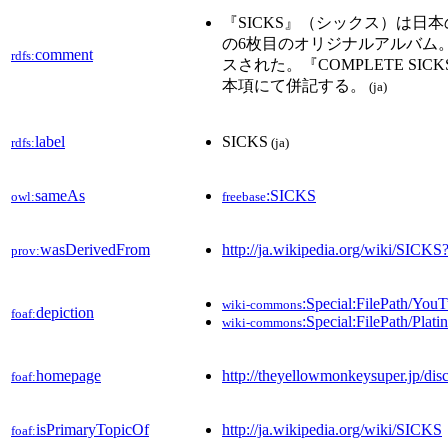
『SICKS』（シックス）は日本の
の6枚目のオリジナルアルバム。
comment
rdfs:
スされた。『COMPLETE S
本項にて併記する。
(ja)
label
SICKS
rdfs:
(ja)
sameAs
:SICKS
owl:
freebase
wasDerivedFrom
http://ja.wikipedia.org/wiki/SIC
prov:
:Special:FilePath/You
wiki-commons
depiction
foaf:
:Special:FilePath/Plat
wiki-commons
homepage
http://theyellowmonkeysuper.jp/dis
foaf:
isPrimaryTopicOf
http://ja.wikipedia.org/wiki/SICKS
foaf: