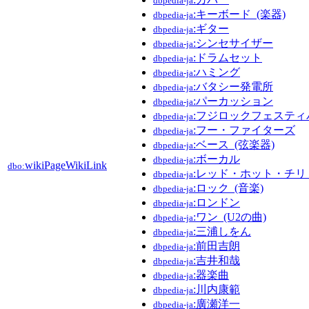
dbpedia-ja
:キーボード_(楽器)
dbpedia-ja
:ギター
dbpedia-ja
:シンセサイザー
dbpedia-ja
:ドラムセット
dbpedia-ja
:ハミング
dbpedia-ja
:バタシー発電所
dbpedia-ja
:パーカッション
dbpedia-ja
:フジロックフェスティ
dbpedia-ja
:フー・ファイターズ
dbpedia-ja
:ベース_(弦楽器)
dbpedia-ja
:ボーカル
dbpedia-ja
wikiPageWikiLink
dbo:
:レッド・ホット・チ
dbpedia-ja
:ロック_(音楽)
dbpedia-ja
:ロンドン
dbpedia-ja
:ワン_(U2の曲)
dbpedia-ja
:三浦しをん
dbpedia-ja
:前田吉朗
dbpedia-ja
:吉井和哉
dbpedia-ja
:器楽曲
dbpedia-ja
:川内康範
dbpedia-ja
:廣瀬洋一
dbpedia-ja