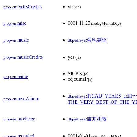
lyricsCredits
yes
prop-en:
(ja)
misc
0001-11-25
prop-en:
(xsd:gMonthDay)
music
:菊地英昭
prop-en:
dbpedia-ja
musicCredits
yes
prop-en:
(ja)
SICKS
(ja)
name
prop-en:
cdjournal
(ja)
:TRIAD_YEARS_actII〜
dbpedia-ja
nextAlbum
prop-en:
THE_VERY_BEST_OF_THE_
producer
:吉井和哉
prop-en:
dbpedia-ja
recorded
0001-01-01
prop-en:
(xsd:gMonthDay)