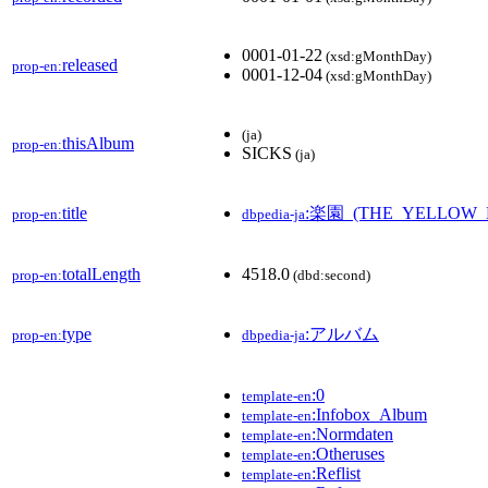
0001-01-22
(xsd:gMonthDay)
released
prop-en:
0001-12-04
(xsd:gMonthDay)
(ja)
thisAlbum
prop-en:
SICKS
(ja)
title
:楽園_(THE_YELLOW
prop-en:
dbpedia-ja
totalLength
4518.0
prop-en:
(dbd:second)
type
:アルバム
prop-en:
dbpedia-ja
:0
template-en
:Infobox_Album
template-en
:Normdaten
template-en
:Otheruses
template-en
:Reflist
template-en