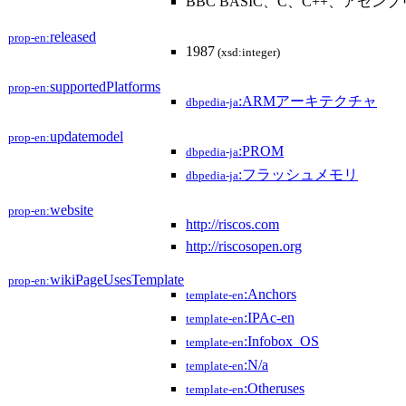
BBC BASIC、C、C++、アセン
released
prop-en:
1987
(xsd:integer)
supportedPlatforms
prop-en:
:ARMアーキテクチャ
dbpedia-ja
updatemodel
prop-en:
:PROM
dbpedia-ja
:フラッシュメモリ
dbpedia-ja
website
prop-en:
http://riscos.com
http://riscosopen.org
wikiPageUsesTemplate
prop-en:
:Anchors
template-en
:IPAc-en
template-en
:Infobox_OS
template-en
:N/a
template-en
:Otheruses
template-en