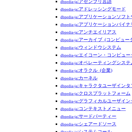
:アセンブリ言語
dbpedia-ja
:アドレッシングモード
dbpedia-ja
:アプリケーションソフト
dbpedia-ja
:アプリケーションバイナ
dbpedia-ja
:アンチエイリアス
dbpedia-ja
:アーカイブ_(コンピュータ
dbpedia-ja
:ウィンドウシステム
dbpedia-ja
:エイコーン・コンピュー
dbpedia-ja
:オペレーティングシステ
dbpedia-ja
:オラクル_(企業)
dbpedia-ja
:カーネル
dbpedia-ja
:キャラクタユーザインタ
dbpedia-ja
:クロスプラットフォーム
dbpedia-ja
:グラフィカルユーザイン
dbpedia-ja
:コンテキストメニュー
dbpedia-ja
:サードパーティー
dbpedia-ja
:シェアードソース
dbpedia-ja
:システムコール