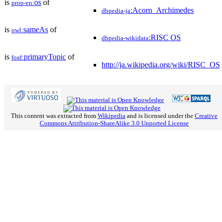
is
os
of
prop-en:
:Acorn_Archimedes
dbpedia-ja
is
sameAs
of
owl:
:RISC OS
dbpedia-wikidata
is
primaryTopic
of
foaf:
http://ja.wikipedia.org/wiki/RISC_OS
This content was extracted from
Wikipedia
and is licensed under the
Creative
Commons Attribution-ShareAlike 3.0 Unported License