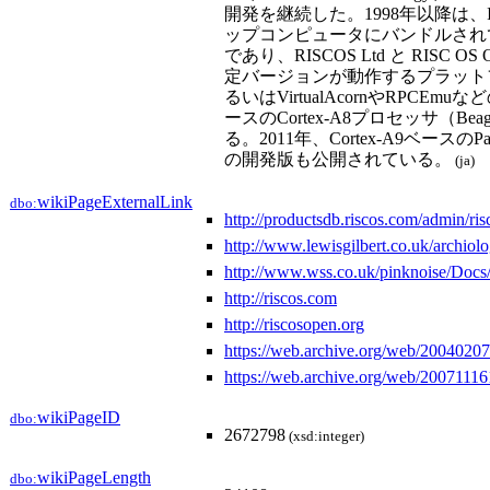
開発を継続した。1998年以降は、I
ップコンピュータにバンドルされて
であり、RISCOS Ltd と RIS
定バージョンが動作するプラットフォー
るいはVirtualAcornやRPCEm
ースのCortex-A8プロセッサ（Bea
る。2011年、Cortex-A9ベースのPa
の開発版も公開されている。
(ja)
wikiPageExternalLink
dbo:
http://productsdb.riscos.com/admin/ri
http://www.lewisgilbert.co.uk/archiol
http://www.wss.co.uk/pinknoise/Docs
http://riscos.com
http://riscosopen.org
https://web.archive.org/web/2004020
https://web.archive.org/web/200711161
wikiPageID
dbo:
2672798
(xsd:integer)
wikiPageLength
dbo: