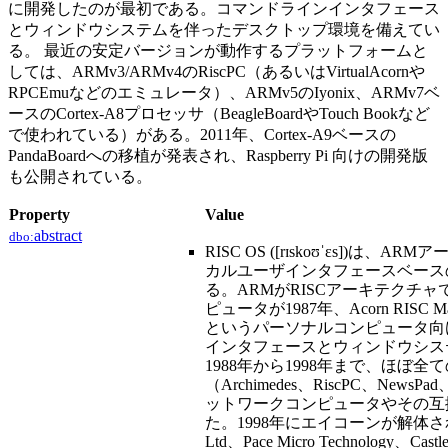
に開発したのが最初である。コマンドラインインタフェース
とウィンドウシステムを伴ったデスクトップ環境を備えてい
る。 最近の安定バージョンが動作するプラットフォームと
しては、ARMv3/ARMv4のRiscPC（あるいはVirtualAcornや
RPCEmuなどのエミュレータ）、ARMv5のIyonix、ARMv7ベ
ースのCortex-A8プロセッサ（BeagleBoardやTouch Bookなど
で使われている）がある。2011年、Cortex-A9ベースの
PandaBoardへの移植が発表され、Raspberry Pi 向けの開発版
も公開されている。
Property
Value
abstract
dbo:
RISC OS ([rɪskoʊˈɛs]
カルユーザインタフェースベースの
る。ARMがRISCアーキテクチ
ピュータが1987年、Acorn RISC 
というパーソナルコンピュータ向
インタフェースとウィンドウシス
1988年から1998年まで、ほぼ
（Archimedes、RiscPC、N
ットワークコンピュータやその互換機で
た。1998年にエイコーンが解体さ
Ltd、Pace Micro Technology