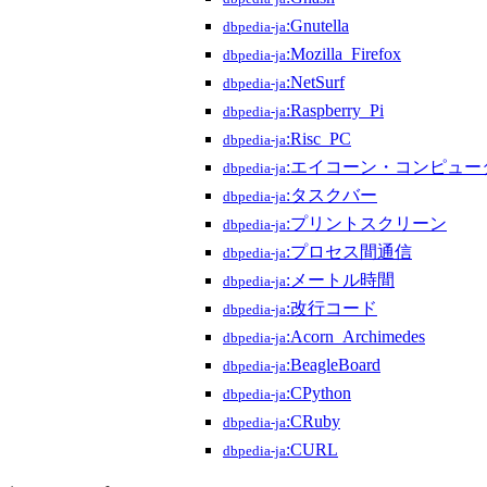
:Gnutella
dbpedia-ja
:Mozilla_Firefox
dbpedia-ja
:NetSurf
dbpedia-ja
:Raspberry_Pi
dbpedia-ja
:Risc_PC
dbpedia-ja
:エイコーン・コンピュー
dbpedia-ja
:タスクバー
dbpedia-ja
:プリントスクリーン
dbpedia-ja
:プロセス間通信
dbpedia-ja
:メートル時間
dbpedia-ja
:改行コード
dbpedia-ja
:Acorn_Archimedes
dbpedia-ja
:BeagleBoard
dbpedia-ja
:CPython
dbpedia-ja
:CRuby
dbpedia-ja
:CURL
dbpedia-ja