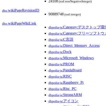
24108
(xsd:nonNegativeInteger)
wikiPageRevisionID
dbo:
90889748
(xsd:integer)
wikiPageWikiLink
dbo:
:Category:デスクトップ環
dbpedia-ja
:Category:フリーソフト
dbpedia-ja
:C言語
dbpedia-ja
:Direct_Memory_Access
dbpedia-ja
:Dock
dbpedia-ja
:Microsoft_Windows
dbpedia-ja
:PROM
dbpedia-ja
:PandaBoard
dbpedia-ja
:RISC
dbpedia-ja
:Raspberry_Pi
dbpedia-ja
:Risc_PC
dbpedia-ja
:StrongARM
dbpedia-ja
:アイコン
dbpedia-ja