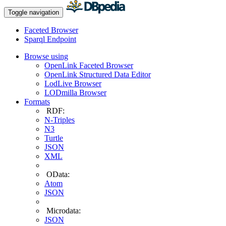
Toggle navigation
Faceted Browser
Sparql Endpoint
Browse using
OpenLink Faceted Browser
OpenLink Structured Data Editor
LodLive Browser
LODmilla Browser
Formats
RDF:
N-Triples
N3
Turtle
JSON
XML
OData:
Atom
JSON
Microdata:
JSON