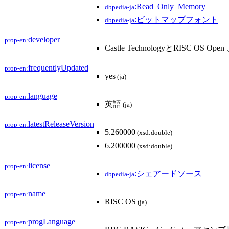
:Read_Only_Memory
dbpedia-ja
:ビットマップフォント
dbpedia-ja
developer
prop-en:
Castle TechnologyとRISC OS Open
frequentlyUpdated
prop-en:
yes
(ja)
language
prop-en:
英語
(ja)
latestReleaseVersion
prop-en:
5.260000
(xsd:double)
6.200000
(xsd:double)
license
prop-en:
:シェアードソース
dbpedia-ja
name
prop-en:
RISC OS
(ja)
progLanguage
prop-en: