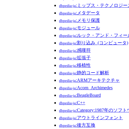
:ミップス・テクノロジー
dbpedia-ja
:メタデータ
dbpedia-ja
:メモリ保護
dbpedia-ja
:モジュール
dbpedia-ja
:ルック・アンド・フィー
dbpedia-ja
:割り込み_(コンピュータ)
dbpedia-ja
:感嘆符
dbpedia-ja
:拡張子
dbpedia-ja
:移植性
dbpedia-ja
:静的コード解析
dbpedia-ja
:ARMアーキテクチャ
dbpedia-ja
:Acorn_Archimedes
dbpedia-ja
:BeagleBoard
dbpedia-ja
:C++
dbpedia-ja
:Category:1987年のソフ
dbpedia-ja
:アウトラインフォント
dbpedia-ja
:後方互換
dbpedia-ja