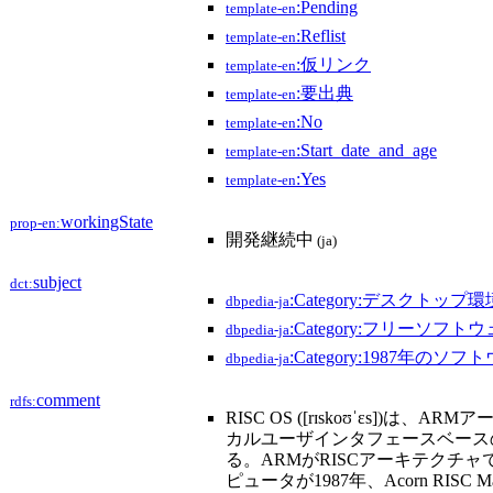
:Pending
template-en
:Reflist
template-en
:仮リンク
template-en
:要出典
template-en
:No
template-en
:Start_date_and_age
template-en
:Yes
template-en
workingState
prop-en:
開発継続中
(ja)
subject
dct:
:Category:デスクトップ環
dbpedia-ja
:Category:フリーソフト
dbpedia-ja
:Category:1987年のソフ
dbpedia-ja
comment
rdfs:
RISC OS ([rɪskoʊˈɛs]
カルユーザインタフェースベースの
る。ARMがRISCアーキテクチ
ピュータが1987年、Acorn RISC 