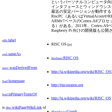
というパーソナルコンピュータ向
インタフェースとウィンドウシス
最近の安定バージョンが動作するプ
RiscPC（あるいはVirtualAcor
ARMv7ベースのCortex-A8プロセッ
る）がある。2011年、Cortex-A
Raspberry Pi 向けの開発版も
label
rdfs:
RISC OS
(ja)
sameAs
owl:
:RISC OS
freebase
wasDerivedFrom
prov:
http://ja.wikipedia.org/wiki/RISC_
homepage
foaf:
http://riscosopen.org
isPrimaryTopicOf
foaf:
http://ja.wikipedia.org/wiki/RISC_OS
is
wikiPageWikiLink
of
dbo:
:Gnash
dbpedia-ja