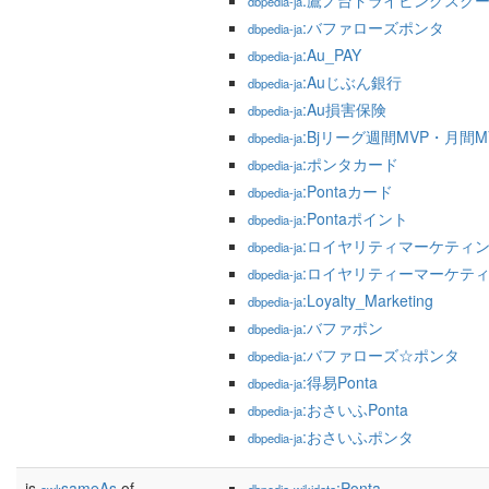
:鷹ノ台ドライビングスク
dbpedia-ja
:バファローズポンタ
dbpedia-ja
:Au_PAY
dbpedia-ja
:Auじぶん銀行
dbpedia-ja
:Au損害保険
dbpedia-ja
:Bjリーグ週間MVP・月間M
dbpedia-ja
:ポンタカード
dbpedia-ja
:Pontaカード
dbpedia-ja
:Pontaポイント
dbpedia-ja
:ロイヤリティマーケティ
dbpedia-ja
:ロイヤリティーマーケテ
dbpedia-ja
:Loyalty_Marketing
dbpedia-ja
:バファポン
dbpedia-ja
:バファローズ☆ポンタ
dbpedia-ja
:得易Ponta
dbpedia-ja
:おさいふPonta
dbpedia-ja
:おさいふポンタ
dbpedia-ja
is
sameAs
of
:Ponta