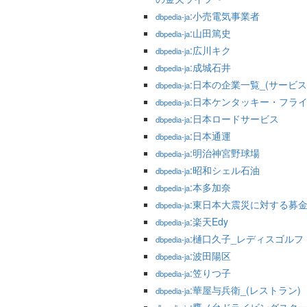
:小売電気事業者
dbpedia-ja
:山田篤史
dbpedia-ja
:広川キク
dbpedia-ja
:成城石井
dbpedia-ja
:日本の企業一覧_(サービス
dbpedia-ja
:日本ケンタッキー・フラ
dbpedia-ja
:日本ロードサービス
dbpedia-ja
:日本通運
dbpedia-ja
:明治神宮野球場
dbpedia-ja
:昭和シェル石油
dbpedia-ja
:本多加奈
dbpedia-ja
:東日本大震災に対する募
dbpedia-ja
:楽天Edy
dbpedia-ja
:樋口久子_レディスゴル
dbpedia-ja
:波田陽区
dbpedia-ja
:笠りつ子
dbpedia-ja
:華屋与兵衛_(レストラン)
dbpedia-ja