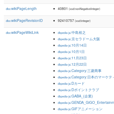
wikiPageLength
40801
dbo:
(xsd:nonNegativeInteger)
wikiPageRevisionID
92410757
dbo:
(xsd:integer)
wikiPageWikiLink
:中島裕之
dbo:
dbpedia-ja
:京セラドーム大阪
dbpedia-ja
:10月14日
dbpedia-ja
:10月1日
dbpedia-ja
:11月23日
dbpedia-ja
:12月22日
dbpedia-ja
:Category:三菱商事
dbpedia-ja
:Category:日本のマーケ
dbpedia-ja
:Dカード
dbpedia-ja
:Dポイントクラブ
dbpedia-ja
:GABA_(企業)
dbpedia-ja
:GENDA_GiGO_Entertainm
dbpedia-ja
:GIFアニメーション
dbpedia-ja