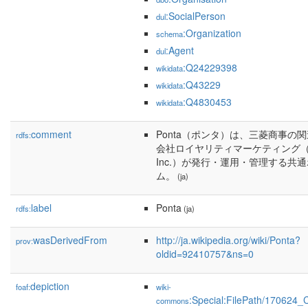
:SocialPerson
dul
:Organization
schema
:Agent
dul
:Q24229398
wikidata
:Q43229
wikidata
:Q4830453
wikidata
comment
Ponta（ポンタ）は、三菱商事の
rdfs:
会社ロイヤリティマーケティング（Loyalt
Inc.）が発行・運用・管理する共
ム。
(ja)
label
Ponta
rdfs:
(ja)
wasDerivedFrom
http://ja.wikipedia.org/wiki/Ponta?
prov:
oldid=92410757&ns=0
depiction
foaf:
wiki-
:Special:FilePath/170624_
commons