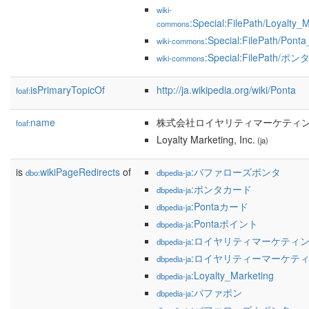
wiki-
:Special:FilePath/Loyalty_
commons
:Special:FilePath/Ponta
wiki-commons
:Special:FilePath/ポンタ
wiki-commons
isPrimaryTopicOf
http://ja.wikipedia.org/wiki/Ponta
foaf:
name
株式会社ロイヤリティマーケティ
foaf:
Loyalty Marketing, Inc.
(ja)
is
wikiPageRedirects
of
:バファローズポンタ
dbo:
dbpedia-ja
:ポンタカード
dbpedia-ja
:Pontaカード
dbpedia-ja
:Pontaポイント
dbpedia-ja
:ロイヤリティマーケティ
dbpedia-ja
:ロイヤリティーマーケテ
dbpedia-ja
:Loyalty_Marketing
dbpedia-ja
:バファポン
dbpedia-ja