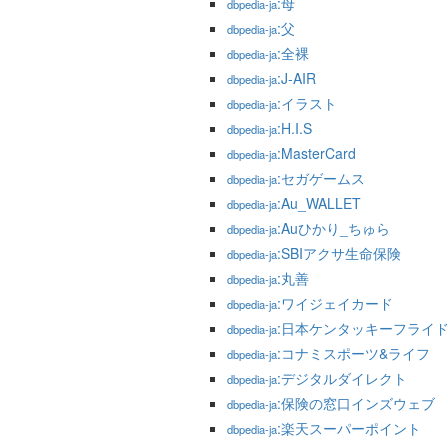
:母
dbpedia-ja
:父
dbpedia-ja
:全裸
dbpedia-ja
:J-AIR
dbpedia-ja
:イラスト
dbpedia-ja
:H.I.S
dbpedia-ja
:MasterCard
dbpedia-ja
:セガゲームス
dbpedia-ja
:Au_WALLET
dbpedia-ja
:Auひかり_ちゅら
dbpedia-ja
:SBIアクサ生命保険
dbpedia-ja
:丸善
dbpedia-ja
:ワイジェイカード
dbpedia-ja
:日本ケンタッキーフライ
dbpedia-ja
:コナミスポーツ&ライフ
dbpedia-ja
:デジタルダイレクト
dbpedia-ja
:保険の窓口インズウェブ
dbpedia-ja
:楽天スーパーポイント
dbpedia-ja