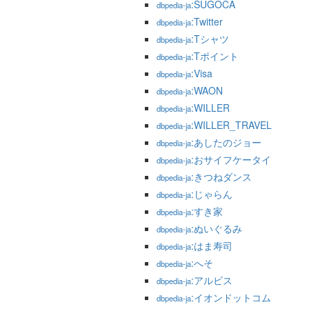
:SUGOCA
dbpedia-ja
:Twitter
dbpedia-ja
:Tシャツ
dbpedia-ja
:Tポイント
dbpedia-ja
:Visa
dbpedia-ja
:WAON
dbpedia-ja
:WILLER
dbpedia-ja
:WILLER_TRAVEL
dbpedia-ja
:あしたのジョー
dbpedia-ja
:おサイフケータイ
dbpedia-ja
:きつねダンス
dbpedia-ja
:じゃらん
dbpedia-ja
:すき家
dbpedia-ja
:ぬいぐるみ
dbpedia-ja
:はま寿司
dbpedia-ja
:へそ
dbpedia-ja
:アルビス
dbpedia-ja
:イオンドットコム
dbpedia-ja