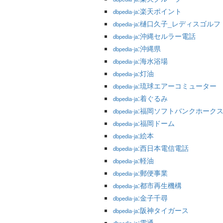
:楽天ポイント
dbpedia-ja
:樋口久子_レディスゴル
dbpedia-ja
:沖縄セルラー電話
dbpedia-ja
:沖縄県
dbpedia-ja
:海水浴場
dbpedia-ja
:灯油
dbpedia-ja
:琉球エアーコミューター
dbpedia-ja
:着ぐるみ
dbpedia-ja
:福岡ソフトバンクホーク
dbpedia-ja
:福岡ドーム
dbpedia-ja
:絵本
dbpedia-ja
:西日本電信電話
dbpedia-ja
:軽油
dbpedia-ja
:郵便事業
dbpedia-ja
:都市再生機構
dbpedia-ja
:金子千尋
dbpedia-ja
:阪神タイガース
dbpedia-ja
:電通