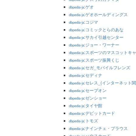
:ゲオ
dbpedia-ja
:ゲオホールディングス
dbpedia-ja
:コジマ
dbpedia-ja
:コミックとらのあな
dbpedia-ja
:サカイ引越センター
dbpedia-ja
:ジョー・ワーナー
dbpedia-ja
:スポーツのマスコットキ
dbpedia-ja
:スポーツ振興くじ
dbpedia-ja
:セガ_モバイルフレンズ
dbpedia-ja
:セディナ
dbpedia-ja
:セレス_(インターネット関
dbpedia-ja
:セーブオン
dbpedia-ja
:ゼンショー
dbpedia-ja
:タイヤ館
dbpedia-ja
:デビットカード
dbpedia-ja
:トモズ
dbpedia-ja
:ナインチェ・プラウス
dbpedia-ja
:ハウスカード