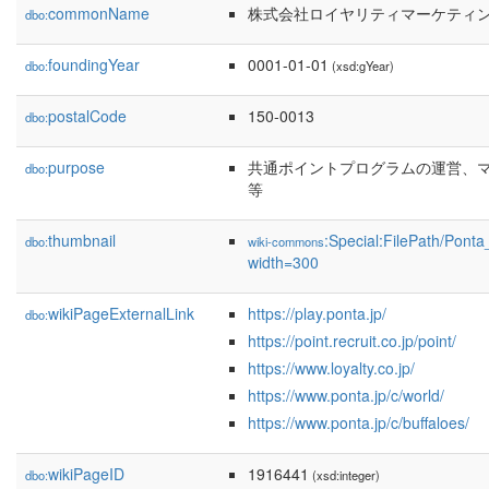
commonName
株式会社ロイヤリティマーケティ
dbo:
foundingYear
0001-01-01
dbo:
(xsd:gYear)
postalCode
150-0013
dbo:
purpose
共通ポイントプログラムの運営、
dbo:
等
thumbnail
:Special:FilePath/Pont
dbo:
wiki-commons
width=300
wikiPageExternalLink
https://play.ponta.jp/
dbo:
https://point.recruit.co.jp/point/
https://www.loyalty.co.jp/
https://www.ponta.jp/c/world/
https://www.ponta.jp/c/buffaloes/
wikiPageID
1916441
dbo:
(xsd:integer)