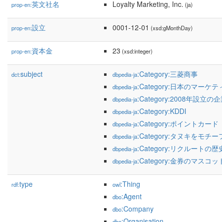
英文社名
Loyalty Marketing, Inc.
prop-en:
(ja)
設立
0001-12-01
prop-en:
(xsd:gMonthDay)
資本金
23
prop-en:
(xsd:integer)
subject
:Category:三菱商事
dct:
dbpedia-ja
:Category:日本のマーケ
dbpedia-ja
:Category:2008年設立の
dbpedia-ja
:Category:KDDI
dbpedia-ja
:Category:ポイントカード
dbpedia-ja
:Category:タヌキをモ
dbpedia-ja
:Category:リクルートの歴
dbpedia-ja
:Category:金券のマスコッ
dbpedia-ja
type
:Thing
rdf:
owl
:Agent
dbo
:Company
dbo
:Organisation
dbo