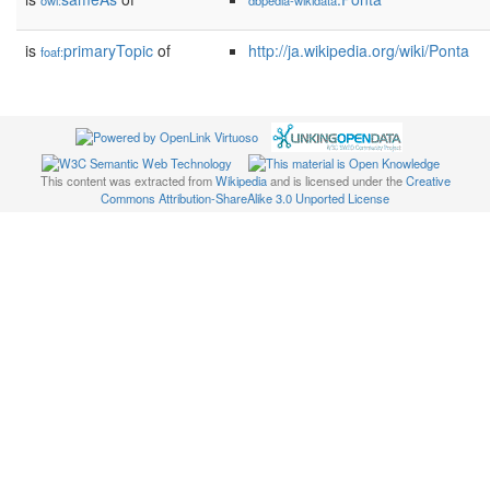
owl:
dbpedia-wikidata
is
primaryTopic
of
http://ja.wikipedia.org/wiki/Ponta
foaf:
This content was extracted from
Wikipedia
and is licensed under the
Creative
Commons Attribution-ShareAlike 3.0 Unported License