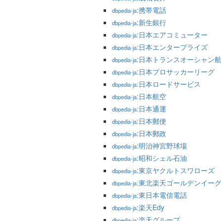
:携帯電話
dbpedia-ja
:新生銀行
dbpedia-ja
:日本エアコミューター
dbpedia-ja
:日本エンタープライズ
dbpedia-ja
:日本トランスオーシャン
dbpedia-ja
:日本プロサッカーリーグ
dbpedia-ja
:日本ロードサービス
dbpedia-ja
:日本航空
dbpedia-ja
:日本通運
dbpedia-ja
:日本郵便
dbpedia-ja
:日本郵政
dbpedia-ja
:明治神宮野球場
dbpedia-ja
:昭和シェル石油
dbpedia-ja
:東京ヤクルトスワローズ
dbpedia-ja
:東北楽天ゴールデンイー
dbpedia-ja
:東日本電信電話
dbpedia-ja
:楽天Edy
dbpedia-ja
:楽天グループ
dbpedia-ja