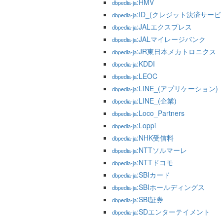
:HMV
dbpedia-ja
:ID_(クレジット決済サービ
dbpedia-ja
:JALエクスプレス
dbpedia-ja
:JALマイレージバンク
dbpedia-ja
:JR東日本メカトロニクス
dbpedia-ja
:KDDI
dbpedia-ja
:LEOC
dbpedia-ja
:LINE_(アプリケーション)
dbpedia-ja
:LINE_(企業)
dbpedia-ja
:Loco_Partners
dbpedia-ja
:Loppi
dbpedia-ja
:NHK受信料
dbpedia-ja
:NTTソルマーレ
dbpedia-ja
:NTTドコモ
dbpedia-ja
:SBIカード
dbpedia-ja
:SBIホールディングス
dbpedia-ja
:SBI証券
dbpedia-ja
:SDエンターテイメント
dbpedia-ja