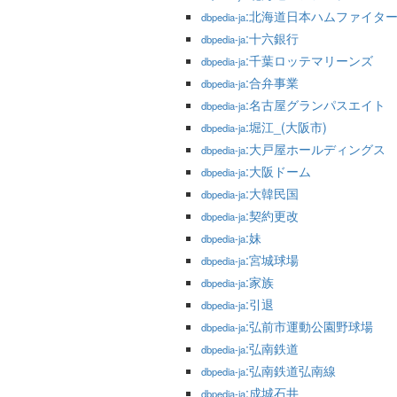
:北海道日本ハムファイタ
dbpedia-ja
:十六銀行
dbpedia-ja
:千葉ロッテマリーンズ
dbpedia-ja
:合弁事業
dbpedia-ja
:名古屋グランパスエイト
dbpedia-ja
:堀江_(大阪市)
dbpedia-ja
:大戸屋ホールディングス
dbpedia-ja
:大阪ドーム
dbpedia-ja
:大韓民国
dbpedia-ja
:契約更改
dbpedia-ja
:妹
dbpedia-ja
:宮城球場
dbpedia-ja
:家族
dbpedia-ja
:引退
dbpedia-ja
:弘前市運動公園野球場
dbpedia-ja
:弘南鉄道
dbpedia-ja
:弘南鉄道弘南線
dbpedia-ja
:成城石井
dbpedia-ja