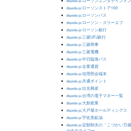
:ローソンエンタテインメ
dbpedia-ja
:ローソンストア100
dbpedia-ja
:ローソンパス
dbpedia-ja
:ローソン・スリーエフ
dbpedia-ja
:ローソン銀行
dbpedia-ja
:三菱UFJ銀行
dbpedia-ja
:三菱商事
dbpedia-ja
:三菱電機
dbpedia-ja
:中日臨海バス
dbpedia-ja
:企業通貨
dbpedia-ja
:信用照会端末
dbpedia-ja
:共通ポイント
dbpedia-ja
:出光興産
dbpedia-ja
:台湾の電子マネー一覧
dbpedia-ja
:大創産業
dbpedia-ja
:大戸屋ホールディングス
dbpedia-ja
:宇佐美鉱油
dbpedia-ja
:定額制夫の「こづかい万
dbpedia-ja
の金欠ライフ〜