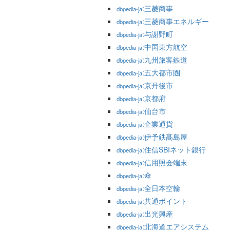
:三菱商事
dbpedia-ja
:三菱商事エネルギー
dbpedia-ja
:与謝野町
dbpedia-ja
:中国東方航空
dbpedia-ja
:九州旅客鉄道
dbpedia-ja
:五大都市圏
dbpedia-ja
:京丹後市
dbpedia-ja
:京都府
dbpedia-ja
:仙台市
dbpedia-ja
:企業通貨
dbpedia-ja
:伊予鉄髙島屋
dbpedia-ja
:住信SBIネット銀行
dbpedia-ja
:信用照会端末
dbpedia-ja
:傘
dbpedia-ja
:全日本空輸
dbpedia-ja
:共通ポイント
dbpedia-ja
:出光興産
dbpedia-ja
:北海道エアシステム
dbpedia-ja