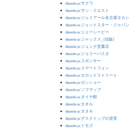
:サクワ
dbpedia-ja
:サン・クエスト
dbpedia-ja
:ジェイアール名古屋タカ
dbpedia-ja
:ジェットスター・ジャパ
dbpedia-ja
:ジェーシービー
dbpedia-ja
:ジャックス_(信販)
dbpedia-ja
:ジュンク堂書店
dbpedia-ja
:ジョリーパスタ
dbpedia-ja
:スポンサー
dbpedia-ja
:スマートフォン
dbpedia-ja
:セカンドストリート
dbpedia-ja
:ゼンショー
dbpedia-ja
:ソフマップ
dbpedia-ja
:タイヤ館
dbpedia-ja
:タオル
dbpedia-ja
:タヌキ
dbpedia-ja
:デスクトップの背景
dbpedia-ja
:トモズ
dbpedia-ja