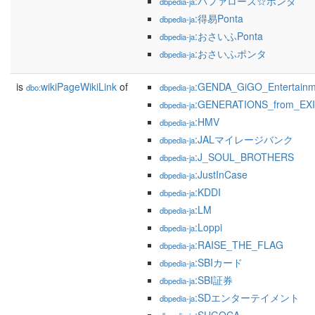
:バファローズ☆ポンタ
dbpedia-ja
:得易Ponta
dbpedia-ja
:おさいふPonta
dbpedia-ja
:おさいふポンタ
dbpedia-ja
is
wikiPageWikiLink
of
:GENDA_GiGO_Entertainm
dbo:
dbpedia-ja
:GENERATIONS_from_EX
dbpedia-ja
:HMV
dbpedia-ja
:JALマイレージバンク
dbpedia-ja
:J_SOUL_BROTHERS
dbpedia-ja
:JustInCase
dbpedia-ja
:KDDI
dbpedia-ja
:LM
dbpedia-ja
:Loppi
dbpedia-ja
:RAISE_THE_FLAG
dbpedia-ja
:SBIカード
dbpedia-ja
:SBI証券
dbpedia-ja
:SDエンターテイメント
dbpedia-ja