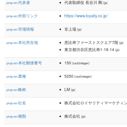
代表者
代表取締役 長谷川 剛
prop-en:
(ja)
外部リンク
https://www.loyalty.co.jp/
prop-en:
市場情報
非上場
prop-en:
(ja)
本社所在地
恵比寿ファーストスクエア7階
prop-en:
(ja)
東京都渋谷区恵比寿1-18-14
(ja)
本社郵便番号
150
prop-en:
(xsd:integer)
業種
5250
prop-en:
(xsd:integer)
略称
LM
prop-en:
(ja)
社名
株式会社ロイヤリティマーケティ
prop-en:
種類
株式会社
prop-en:
(ja)