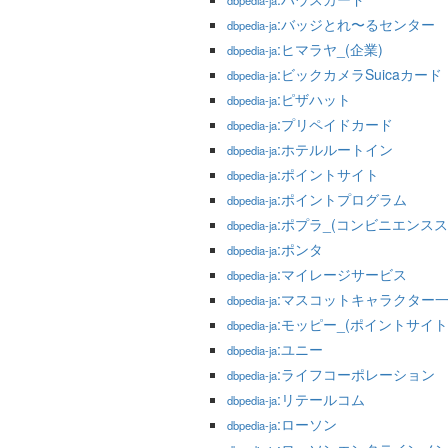
dbpedia-ja
:バッジとれ〜るセンター
dbpedia-ja
:ヒマラヤ_(企業)
dbpedia-ja
:ビックカメラSuicaカード
dbpedia-ja
:ピザハット
dbpedia-ja
:プリペイドカード
dbpedia-ja
:ホテルルートイン
dbpedia-ja
:ポイントサイト
dbpedia-ja
:ポイントプログラム
dbpedia-ja
:ポプラ_(コンビニエンスス
dbpedia-ja
:ポンタ
dbpedia-ja
:マイレージサービス
dbpedia-ja
:マスコットキャラクター
dbpedia-ja
:モッピー_(ポイントサイト
dbpedia-ja
:ユニー
dbpedia-ja
:ライフコーポレーション
dbpedia-ja
:リテールコム
dbpedia-ja
:ローソン
dbpedia-ja