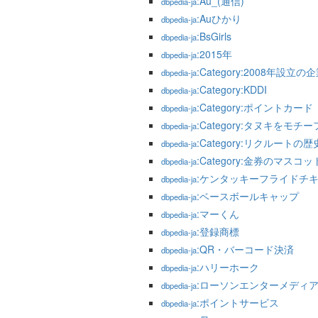
:Au_(通信)
dbpedia-ja
:Auひかり
dbpedia-ja
:BsGirls
dbpedia-ja
:2015年
dbpedia-ja
:Category:2008年設立の
dbpedia-ja
:Category:KDDI
dbpedia-ja
:Category:ポイントカード
dbpedia-ja
:Category:タヌキをモ
dbpedia-ja
:Category:リクルートの歴
dbpedia-ja
:Category:金券のマスコッ
dbpedia-ja
:ケンタッキーフライドチ
dbpedia-ja
:ベースボールキャップ
dbpedia-ja
:マーくん
dbpedia-ja
:登録商標
dbpedia-ja
:QR・バーコード決済
dbpedia-ja
:ハリーホーク
dbpedia-ja
:ローソンエンターメディ
dbpedia-ja
:ポイントサービス
dbpedia-ja