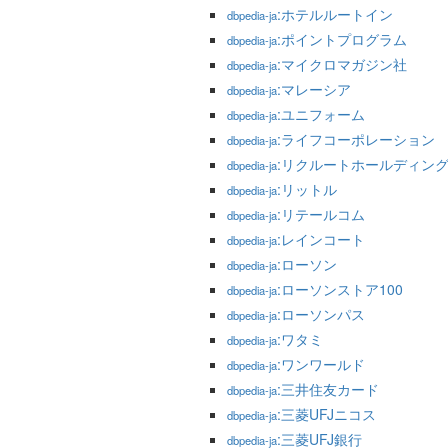
:ホテルルートイン
dbpedia-ja
:ポイントプログラム
dbpedia-ja
:マイクロマガジン社
dbpedia-ja
:マレーシア
dbpedia-ja
:ユニフォーム
dbpedia-ja
:ライフコーポレーション
dbpedia-ja
:リクルートホールディン
dbpedia-ja
:リットル
dbpedia-ja
:リテールコム
dbpedia-ja
:レインコート
dbpedia-ja
:ローソン
dbpedia-ja
:ローソンストア100
dbpedia-ja
:ローソンパス
dbpedia-ja
:ワタミ
dbpedia-ja
:ワンワールド
dbpedia-ja
:三井住友カード
dbpedia-ja
:三菱UFJニコス
dbpedia-ja
:三菱UFJ銀行
dbpedia-ja