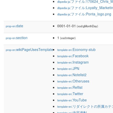
:ファイル:170624_Chris_Ma
dbpedia-ja
:ファイル:Loyalty_Marketin
dbpedia-ja
:ファイル:Ponta_logo.png
dbpedia-ja
date
0001-01-01
prop-en:
(xsd:gMonthDay)
section
1
prop-en:
(xsd:integer)
wikiPageUsesTemplate
:Economy-stub
prop-en:
template-en
:Facebook
template-en
:Instagram
template-en
:JPN
template-en
:Notelist2
template-en
:Otheruses
template-en
:Reflist
template-en
:Twitter
template-en
:YouTube
template-en
:リダイレクトの所属カテ
template-en
:内容過剰
template-en