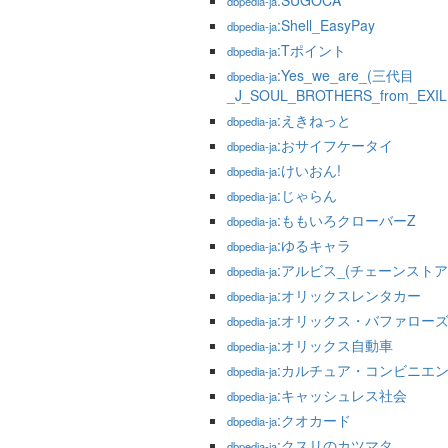
:SUGOCA
dbpedia-ja
:Shell_EasyPay
dbpedia-ja
:Tポイント
dbpedia-ja
:Yes_we_are_(三代目
dbpedia-ja
_J_SOUL_BROTHERS_from_EXI
:えきねっと
dbpedia-ja
:おサイフケータイ
dbpedia-ja
:けいおん!
dbpedia-ja
:じゃらん
dbpedia-ja
:ももいろクローバーZ
dbpedia-ja
:ゆるキャラ
dbpedia-ja
:アルビス_(チェーンストア
dbpedia-ja
:オリックスレンタカー
dbpedia-ja
:オリックス・バファロー
dbpedia-ja
:オリックス自動車
dbpedia-ja
:カルチュア・コンビニエ
dbpedia-ja
:キャッシュレス社会
dbpedia-ja
:クオカード
dbpedia-ja
:クスリのカツマタ
dbpedia-ja