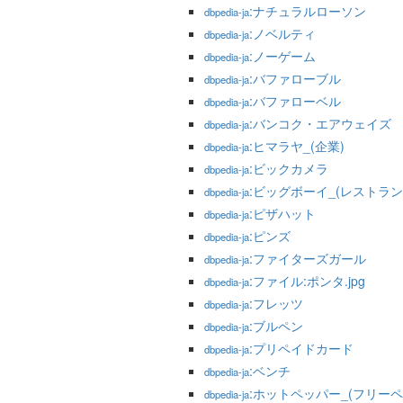
:ナチュラルローソン
dbpedia-ja
:ノベルティ
dbpedia-ja
:ノーゲーム
dbpedia-ja
:バファローブル
dbpedia-ja
:バファローベル
dbpedia-ja
:バンコク・エアウェイズ
dbpedia-ja
:ヒマラヤ_(企業)
dbpedia-ja
:ビックカメラ
dbpedia-ja
:ビッグボーイ_(レストラン
dbpedia-ja
:ピザハット
dbpedia-ja
:ピンズ
dbpedia-ja
:ファイターズガール
dbpedia-ja
:ファイル:ポンタ.jpg
dbpedia-ja
:フレッツ
dbpedia-ja
:ブルペン
dbpedia-ja
:プリペイドカード
dbpedia-ja
:ベンチ
dbpedia-ja
:ホットペッパー_(フリーペ
dbpedia-ja