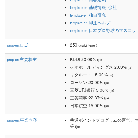
:基礎情報_会社
template-en
:独自研究
template-en
:脚注ヘルプ
template-en
:日本プロ野球のマスコッ
template-en
ロゴ
250
prop-en:
(xsd:integer)
主要株主
KDDI 20.00%
prop-en:
(ja)
ゲオホールディングス 2.63%
(ja)
リクルート 15.00%
(ja)
ローソン 20.00%
(ja)
三菱UFJ銀行 5.00%
(ja)
三菱商事 22.37%
(ja)
日本航空 15.00%
(ja)
事業内容
共通ポイントプログラムの運営、
prop-en:
等
(ja)