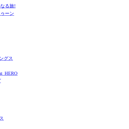
になる旅!
トゥーン
ィングス
ng_HERO
グ
ス