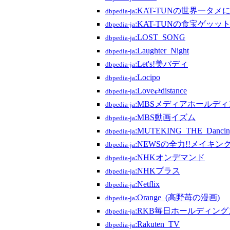
:KAT-TUNの世界一タメ
dbpedia-ja
:KAT-TUNの食宝ゲッッ
dbpedia-ja
:LOST_SONG
dbpedia-ja
:Laughter_Night
dbpedia-ja
:Let's!美バディ
dbpedia-ja
:Locipo
dbpedia-ja
:Love⇄distance
dbpedia-ja
:MBSメディアホールデ
dbpedia-ja
:MBS動画イズム
dbpedia-ja
:MUTEKING_THE_Danci
dbpedia-ja
:NEWSの全力!!メイキン
dbpedia-ja
:NHKオンデマンド
dbpedia-ja
:NHKプラス
dbpedia-ja
:Netflix
dbpedia-ja
:Orange_(高野苺の漫画)
dbpedia-ja
:RKB毎日ホールディング
dbpedia-ja
:Rakuten_TV
dbpedia-ja