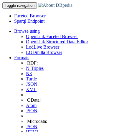
Toggle navigation
Faceted Browser
Sparql Endpoint
Browse using
OpenLink Faceted Browser
OpenLink Structured Data Editor
LodLive Browser
LODmilla Browser
Formats
RDF:
N-Triples
N3
Turtle
JSON
XML
OData:
Atom
JSON
Microdata:
JSON
HTML