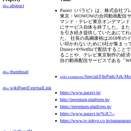
abstract
dbo:
Paravi（パラビ）は、株式会
東京・WOWOWの合同動画配信サ
マンド・テレビ東京オンデマンド）
にサービス自体を終了した。また
を引き続き提供していたあにてれの
た。 社長の高綱康裕は2018
い叩かれないために6社が集まっ
Disney+やNetflixで
ることや、テレビ東京制作の経済
自の動画配信サービスである「W
thumbnail
dbo:
:Special:FilePath/Ark-Mo
wiki-commons
wikiPageExternalLink
dbo:
https://www.paravi.jp/
http://premium-platform.jp/
https://premium-platform.jp/
https://www.paravi.jp/%3C!--
https://www.tv-tokyo.co.jp/papapapara