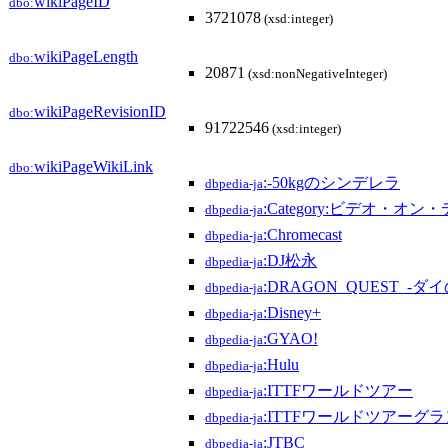
wikiPageID
dbo:
3721078
(xsd:integer)
wikiPageLength
dbo:
20871
(xsd:nonNegativeInteger)
wikiPageRevisionID
dbo:
91722546
(xsd:integer)
wikiPageWikiLink
dbo:
:-50kgのシンデレラ
dbpedia-ja
:Category:ビデオ・
dbpedia-ja
:Chromecast
dbpedia-ja
:DJ松永
dbpedia-ja
:DRAGON_QUEST_-ダ
dbpedia-ja
:Disney+
dbpedia-ja
:GYAO!
dbpedia-ja
:Hulu
dbpedia-ja
:ITTFワールドツアー
dbpedia-ja
:ITTFワールドツアーグ
dbpedia-ja
:JTBC
dbpedia-ja