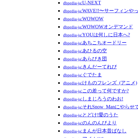
:U-NEXT
dbpedia-ja
:WAVE!!〜サーフィンやっ
dbpedia-ja
:WOWOW
dbpedia-ja
:WOWOWオンデマンド
dbpedia-ja
:YOUは何しに日本へ?
dbpedia-ja
:あちこちオードリー
dbpedia-ja
:あひるの空
dbpedia-ja
:あらびき団
dbpedia-ja
:きんだーてれび
dbpedia-ja
:ぐでたま
dbpedia-ja
:けものフレンズ_(アニメ)
dbpedia-ja
:この差って何ですか?
dbpedia-ja
:しまじろうのわお!
dbpedia-ja
:それSnow_Manにやら
dbpedia-ja
:とどけ!愛のうた
dbpedia-ja
:のんのんびより
dbpedia-ja
:まんが日本昔ばなし
dbpedia-ja