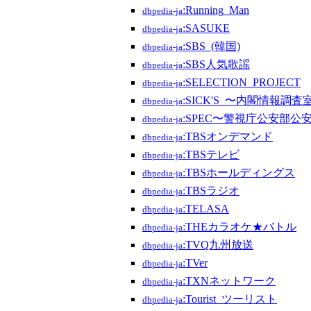
:Running_Man
dbpedia-ja
:SASUKE
dbpedia-ja
:SBS_(韓国)
dbpedia-ja
:SBS人気歌謡
dbpedia-ja
:SELECTION_PROJECT
dbpedia-ja
:SICK'S_〜内閣情報
dbpedia-ja
:SPEC〜警視庁公安部
dbpedia-ja
:TBSオンデマンド
dbpedia-ja
:TBSテレビ
dbpedia-ja
:TBSホールディングス
dbpedia-ja
:TBSラジオ
dbpedia-ja
:TELASA
dbpedia-ja
:THEカラオケ★バトル
dbpedia-ja
:TVQ九州放送
dbpedia-ja
:TVer
dbpedia-ja
:TXNネットワーク
dbpedia-ja
:Tourist_ツーリスト
dbpedia-ja