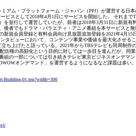
社プレミアム・プラットフォーム・ジャパン（PPJ）が運営する
ービスとして2018年4月1日にサービスを開始した。 それまで
を並行して運営していたが、前者は2018年3月31日に新規有
、後者でもドラマ・バラエティ・アニメ番組を本サービスと無料の
新規会員登録と有料会員向け見放題追加登録を2021年4月15
年のインタビューにおいて、コンテンツ事業や価値を最大化させ
て立ち上げたと語っている。2021年からTBSテレビも同局制
配信することで配信権の高額化という目的に対しては一歩目を進んだが
番組の一部については引き続きテレビ東京ビジネスオンデマンド
OWOWオンデマンド」を運営するようになるなど課題は多い
ri-Building-01.jpg?width=300
vi/