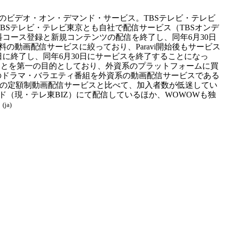
日本のビデオ・オン・デマンド・サービス。TBSテレビ・テレビ
TBSテレビ・テレビ東京とも自社で配信サービス（TBSオンデ
料コース登録と新規コンテンツの配信を終了し、同年6月30日
動画配信サービスに絞っており、Paravi開始後もサービス
日に終了し、同年6月30日にサービスを終了することになっ
ることを第一の目的としており、外資系のプラットフォームに買
作のドラマ・バラエティ番組を外資系の動画配信サービスである
、同業の定額制動画配信サービスと比べて、加入者数が低迷してい
（現・テレ東BIZ）にて配信しているほか、WOWOWも独
。
(ja)