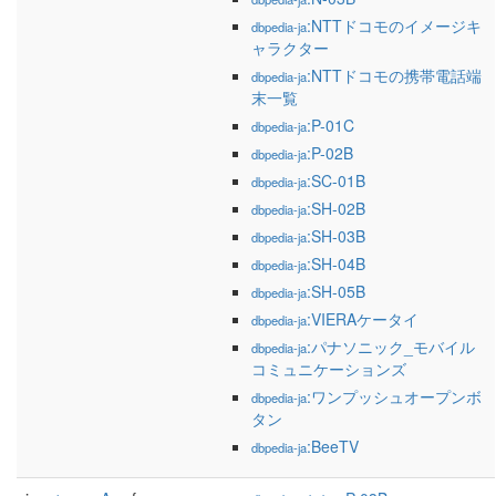
:NTTドコモのイメージキ
dbpedia-ja
ャラクター
:NTTドコモの携帯電話端
dbpedia-ja
末一覧
:P-01C
dbpedia-ja
:P-02B
dbpedia-ja
:SC-01B
dbpedia-ja
:SH-02B
dbpedia-ja
:SH-03B
dbpedia-ja
:SH-04B
dbpedia-ja
:SH-05B
dbpedia-ja
:VIERAケータイ
dbpedia-ja
:パナソニック_モバイル
dbpedia-ja
コミュニケーションズ
:ワンプッシュオープンボ
dbpedia-ja
タン
:BeeTV
dbpedia-ja