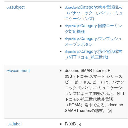
subject
:Category:携帯電話端末
dct:
dbpedia-ja
_(パナソニック_モバイルコミュ
ニケーションズ)
:Category:国際ローミン
dbpedia-ja
グ対応機種
:Category:ワンプッシュ
dbpedia-ja
オープンボタン
:Category:携帯電話端末
dbpedia-ja
_(NTTドコモ_第三世代)
comment
docomo SMART series P-
rdfs:
03B（ドコモ スマート シリーズ
ピー ゼロ さん ビー）は、パナソ
ニック モバイルコミュニケーシ
ョンズによって開発された、NTT
ドコモの第三世代携帯電話
（FOMA）端末である。docomo
SMART seriesの端末。
(ja)
label
P-03B
rdfs:
(ja)