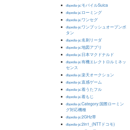
:モバイルSuica
dbpedia-ja
:ローミング
dbpedia-ja
:ワンセグ
dbpedia-ja
:ワンプッシュオープンボ
dbpedia-ja
タン
:名刺リーダ
dbpedia-ja
:地図アプリ
dbpedia-ja
:日本マクドナルド
dbpedia-ja
:有機エレクトロルミネッ
dbpedia-ja
センス
:楽天オークション
dbpedia-ja
:直感ゲーム
dbpedia-ja
:着うたフル
dbpedia-ja
:着もじ
dbpedia-ja
:Category:国際ローミン
dbpedia-ja
グ対応機種
:2GHz帯
dbpedia-ja
:2in1_(NTTドコモ)
dbpedia-ja