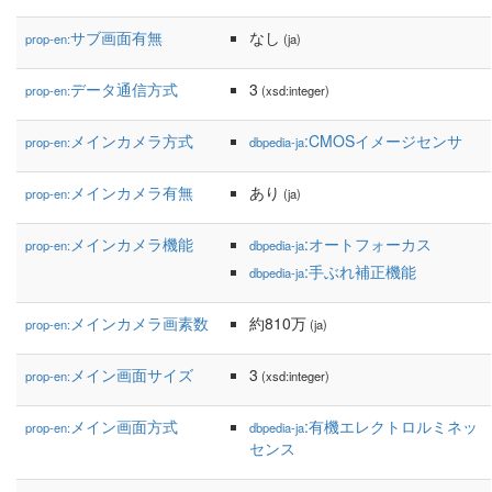
サブ画面有無
なし
prop-en:
(ja)
データ通信方式
3
prop-en:
(xsd:integer)
メインカメラ方式
:CMOSイメージセンサ
prop-en:
dbpedia-ja
メインカメラ有無
あり
prop-en:
(ja)
メインカメラ機能
:オートフォーカス
prop-en:
dbpedia-ja
:手ぶれ補正機能
dbpedia-ja
メインカメラ画素数
約810万
prop-en:
(ja)
メイン画面サイズ
3
prop-en:
(xsd:integer)
メイン画面方式
:有機エレクトロルミネッ
prop-en:
dbpedia-ja
センス