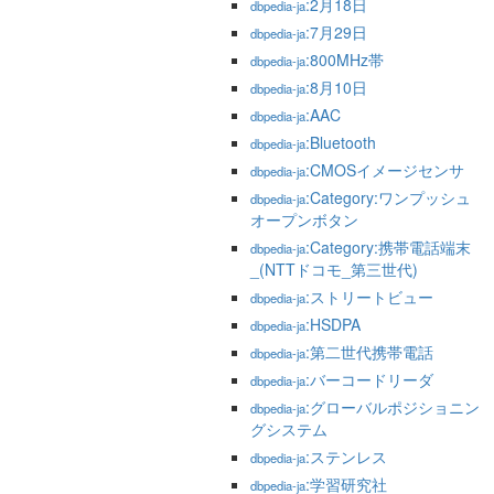
:2月18日
dbpedia-ja
:7月29日
dbpedia-ja
:800MHz帯
dbpedia-ja
:8月10日
dbpedia-ja
:AAC
dbpedia-ja
:Bluetooth
dbpedia-ja
:CMOSイメージセンサ
dbpedia-ja
:Category:ワンプッシュ
dbpedia-ja
オープンボタン
:Category:携帯電話端末
dbpedia-ja
_(NTTドコモ_第三世代)
:ストリートビュー
dbpedia-ja
:HSDPA
dbpedia-ja
:第二世代携帯電話
dbpedia-ja
:バーコードリーダ
dbpedia-ja
:グローバルポジショニン
dbpedia-ja
グシステム
:ステンレス
dbpedia-ja
:学習研究社
dbpedia-ja