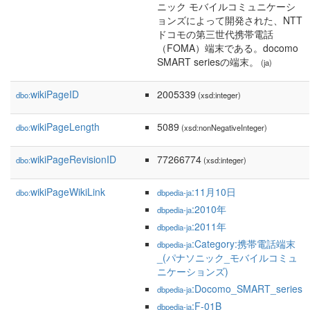
ニック モバイルコミュニケーシ
ョンズによって開発された、NTT
ドコモの第三世代携帯電話
（FOMA）端末である。docomo
SMART seriesの端末。
(ja)
wikiPageID
2005339
dbo:
(xsd:integer)
wikiPageLength
5089
dbo:
(xsd:nonNegativeInteger)
wikiPageRevisionID
77266774
dbo:
(xsd:integer)
wikiPageWikiLink
:11月10日
dbo:
dbpedia-ja
:2010年
dbpedia-ja
:2011年
dbpedia-ja
:Category:携帯電話端末
dbpedia-ja
_(パナソニック_モバイルコミュ
ニケーションズ)
:Docomo_SMART_series
dbpedia-ja
:F-01B
dbpedia-ja