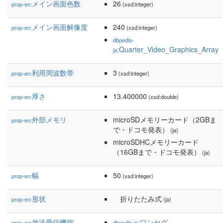
メイン画面色数
26
prop-en:
(xsd:integer)
メイン画面解像度
240
prop-en:
(xsd:integer)
dbpedia-
:Quarter_Video_Graphics_Array
ja
利用周波数帯
3
prop-en:
(xsd:integer)
厚さ
13.400000
prop-en:
(xsd:double)
外部メモリ
microSDメモリーカード（2GBま
prop-en:
で・ドコモ発表）
(ja)
microSDHCメモリーカード
（16GBまで・ドコモ発表）
(ja)
幅
50
prop-en:
(xsd:integer)
形状
折りたたみ式
prop-en:
(ja)
放送受信機能
:ワンセグ
prop-en:
dbpedia-ja