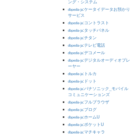
ング・システム
:ケータイデータお預かり
dbpedia-ja
サービス
:コントラスト
dbpedia-ja
:タッチパネル
dbpedia-ja
:チタン
dbpedia-ja
:テレビ電話
dbpedia-ja
:デコメール
dbpedia-ja
:デジタルオーディオプレ
dbpedia-ja
ーヤー
:トルカ
dbpedia-ja
:ドット
dbpedia-ja
:パナソニック_モバイル
dbpedia-ja
コミュニケーションズ
:フルブラウザ
dbpedia-ja
:ブログ
dbpedia-ja
:ホームU
dbpedia-ja
:ポケットU
dbpedia-ja
:マチキャラ
dbpedia-ja