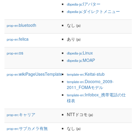
:Iアバター
dbpedia-ja
:ダイレクトメニュー
dbpedia-ja
bluetooth
なし
prop-en:
(ja)
felica
あり
prop-en:
(ja)
os
:Linux
prop-en:
dbpedia-ja
:MOAP
dbpedia-ja
wikiPageUsesTemplate
:Keitai-stub
prop-en:
template-en
:Docomo_2009-
template-en
2011_FOMAモデル
:Infobox_携帯電話の仕
template-en
様表
キャリア
NTTドコモ
prop-en:
(ja)
サブカメラ有無
なし
prop-en:
(ja)