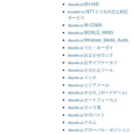
:SH-05B
dbpedia-ja
:NTTドコモの主な対応
template-en
サービス
:W-CDMA
dbpedia-ja
:WORLD_WING
dbpedia-ja
:Windows_Media_Audio
dbpedia-ja
:うた・ホーダイ
dbpedia-ja
:おまかせロック
dbpedia-ja
:おサイフケータイ
dbpedia-ja
:きせかえツール
dbpedia-ja
:インチ
dbpedia-ja
:エリアメール
dbpedia-ja
:オセロ_(ボードゲーム)
dbpedia-ja
:オートフォーカス
dbpedia-ja
:キャラ電
dbpedia-ja
:ギガバイト
dbpedia-ja
:クロム
dbpedia-ja
:グローバル・ポジショニ
dbpedia-ja