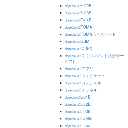
:F-02B
dbpedia-ja
:F-03B
dbpedia-ja
:F-04B
dbpedia-ja
:FOMA
dbpedia-ja
:FOMAハイスピード
dbpedia-ja
:GSM
dbpedia-ja
:IC通信
dbpedia-ja
:ID_(クレジット決済サー
dbpedia-ja
ビス)
:Iアプリ
dbpedia-ja
:Iウィジェット
dbpedia-ja
:Iコンシェル
dbpedia-ja
:Iチャネル
dbpedia-ja
:L-01B
dbpedia-ja
:L-02B
dbpedia-ja
:L-03B
dbpedia-ja
:LUMIX
dbpedia-ja
:Linux
dbpedia-ja