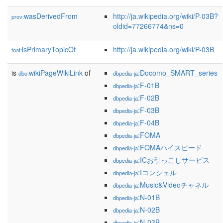
wasDerivedFrom
http://ja.wikipedia.org/wiki/P-03B?
prov:
oldid=77266774&ns=0
isPrimaryTopicOf
http://ja.wikipedia.org/wiki/P-03B
foaf:
is
wikiPageWikiLink
of
:Docomo_SMART_series
dbo:
dbpedia-ja
:F-01B
dbpedia-ja
:F-02B
dbpedia-ja
:F-03B
dbpedia-ja
:F-04B
dbpedia-ja
:FOMA
dbpedia-ja
:FOMAハイスピード
dbpedia-ja
:ICお引っこしサービス
dbpedia-ja
:Iコンシェル
dbpedia-ja
:Music&Videoチャネル
dbpedia-ja
:N-01B
dbpedia-ja
:N-02B
dbpedia-ja
:N-03B
dbpedia-ja