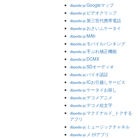
:Googleマップ
dbpedia-ja
:ビデオクリップ
dbpedia-ja
:第三世代携帯電話
dbpedia-ja
:おさいふケータイ
dbpedia-ja
:MAh
dbpedia-ja
:モバイルバンキング
dbpedia-ja
:手ぶれ補正機能
dbpedia-ja
:DCMX
dbpedia-ja
:SDオーディオ
dbpedia-ja
:バイオ認証
dbpedia-ja
:ICお引越しサービス
dbpedia-ja
:ケータイお探し
dbpedia-ja
:デコメアニメ
dbpedia-ja
:デコメ絵文字
dbpedia-ja
:マクドナルド_トクする
dbpedia-ja
アプリ
:ミュージックチャネル
dbpedia-ja
:メガiアプリ
dbpedia-ja