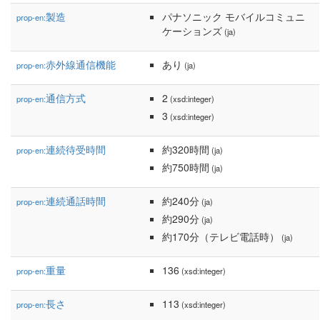
製造
パナソニック モバイルコミュニ
prop-en:
ケーションズ
(ja)
赤外線通信機能
あり
prop-en:
(ja)
通信方式
2
prop-en:
(xsd:integer)
3
(xsd:integer)
連続待受時間
約320時間
prop-en:
(ja)
約750時間
(ja)
連続通話時間
約240分
prop-en:
(ja)
約290分
(ja)
約170分（テレビ電話時）
(ja)
重量
136
prop-en:
(xsd:integer)
長さ
113
prop-en:
(xsd:integer)