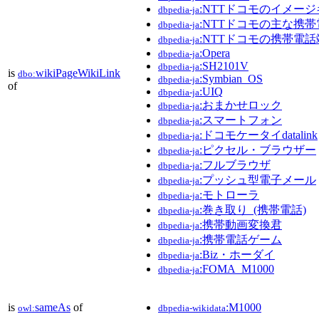
:NTTドコモのイメー
dbpedia-ja
:NTTドコモの主な携
dbpedia-ja
:NTTドコモの携帯電
dbpedia-ja
:Opera
dbpedia-ja
:SH2101V
dbpedia-ja
is
wikiPageWikiLink
dbo:
:Symbian_OS
dbpedia-ja
of
:UIQ
dbpedia-ja
:おまかせロック
dbpedia-ja
:スマートフォン
dbpedia-ja
:ドコモケータイdatalink
dbpedia-ja
:ピクセル・ブラウザー
dbpedia-ja
:フルブラウザ
dbpedia-ja
:プッシュ型電子メール
dbpedia-ja
:モトローラ
dbpedia-ja
:巻き取り_(携帯電話)
dbpedia-ja
:携帯動画変換君
dbpedia-ja
:携帯電話ゲーム
dbpedia-ja
:Biz・ホーダイ
dbpedia-ja
:FOMA_M1000
dbpedia-ja
is
sameAs
of
:M1000
owl:
dbpedia-wikidata