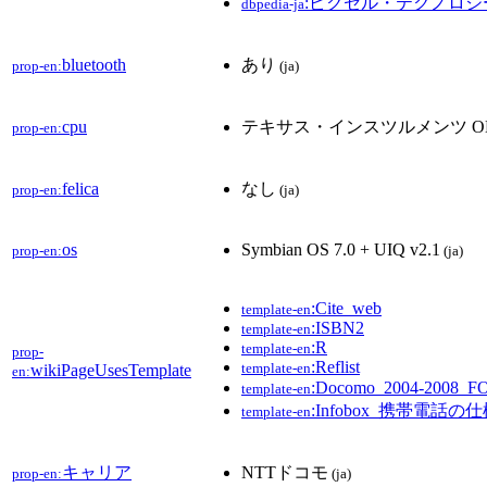
:ピクセル・テクノロジ
dbpedia-ja
bluetooth
あり
prop-en:
(ja)
cpu
テキサス・インスツルメンツ OMA
prop-en:
felica
なし
prop-en:
(ja)
os
Symbian OS 7.0 + UIQ v2.1
prop-en:
(ja)
:Cite_web
template-en
:ISBN2
template-en
:R
template-en
prop-
:Reflist
template-en
wikiPageUsesTemplate
en:
:Docomo_2004-200
template-en
:Infobox_携帯電話の
template-en
キャリア
NTTドコモ
prop-en:
(ja)