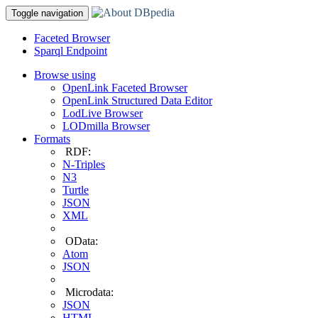
Toggle navigation
Faceted Browser
Sparql Endpoint
Browse using
OpenLink Faceted Browser
OpenLink Structured Data Editor
LodLive Browser
LODmilla Browser
Formats
RDF:
N-Triples
N3
Turtle
JSON
XML
OData:
Atom
JSON
Microdata:
JSON
HTML