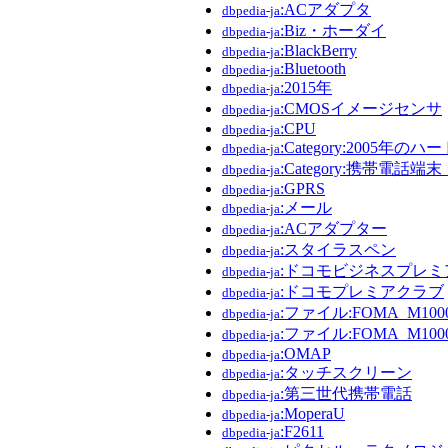
:ACアダプタ
dbpedia-ja
:Biz・ホーダイ
dbpedia-ja
:BlackBerry
dbpedia-ja
:Bluetooth
dbpedia-ja
:2015年
dbpedia-ja
:CMOSイメージセンサ
dbpedia-ja
:CPU
dbpedia-ja
:Category:2005年の
dbpedia-ja
:Category:携帯電話端
dbpedia-ja
:GPRS
dbpedia-ja
:メール
dbpedia-ja
:ACアダプター
dbpedia-ja
:スタイラスペン
dbpedia-ja
:ドコモビジネスプレミ
dbpedia-ja
:ドコモプレミアクラブ
dbpedia-ja
:ファイル:FOMA_M1000-
dbpedia-ja
:ファイル:FOMA_M1000-
dbpedia-ja
:OMAP
dbpedia-ja
:タッチスクリーン
dbpedia-ja
:第三世代携帯電話
dbpedia-ja
:MoperaU
dbpedia-ja
:F2611
dbpedia-ja