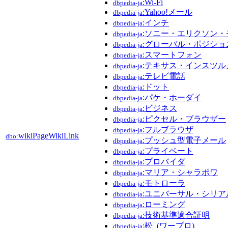
:Wi-Fi
dbpedia-ja
:Yahoo!メール
dbpedia-ja
:インチ
dbpedia-ja
:ソニー・エリクソン
dbpedia-ja
:グローバル・ポジシ
dbpedia-ja
:スマートフォン
dbpedia-ja
:テキサス・インスツル
dbpedia-ja
:テレビ電話
dbpedia-ja
:ドット
dbpedia-ja
:パケ・ホーダイ
dbpedia-ja
:ビジネス
dbpedia-ja
:ピクセル・ブラウザー
dbpedia-ja
:フルブラウザ
dbpedia-ja
wikiPageWikiLink
dbo:
:プッシュ型電子メール
dbpedia-ja
:プライベート
dbpedia-ja
:プロバイダ
dbpedia-ja
:マリア・シャラポワ
dbpedia-ja
:モトローラ
dbpedia-ja
:ユニバーサル・シリア
dbpedia-ja
:ローミング
dbpedia-ja
:技術基準適合証明
dbpedia-ja
:松_(ワープロ)
dbpedia-ja