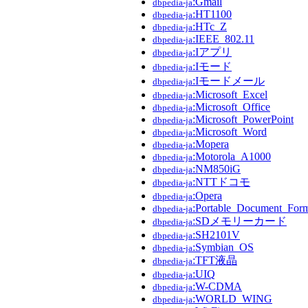
:Gmail
dbpedia-ja
:HT1100
dbpedia-ja
:HTc_Z
dbpedia-ja
:IEEE_802.11
dbpedia-ja
:Iアプリ
dbpedia-ja
:Iモード
dbpedia-ja
:Iモードメール
dbpedia-ja
:Microsoft_Excel
dbpedia-ja
:Microsoft_Office
dbpedia-ja
:Microsoft_PowerPoint
dbpedia-ja
:Microsoft_Word
dbpedia-ja
:Mopera
dbpedia-ja
:Motorola_A1000
dbpedia-ja
:NM850iG
dbpedia-ja
:NTTドコモ
dbpedia-ja
:Opera
dbpedia-ja
:Portable_Document_For
dbpedia-ja
:SDメモリーカード
dbpedia-ja
:SH2101V
dbpedia-ja
:Symbian_OS
dbpedia-ja
:TFT液晶
dbpedia-ja
:UIQ
dbpedia-ja
:W-CDMA
dbpedia-ja
:WORLD_WING
dbpedia-ja