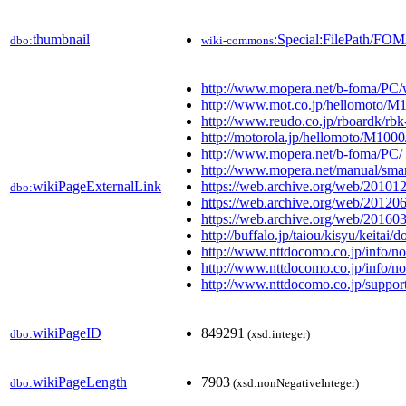
thumbnail
:Special:FilePath/F
dbo:
wiki-commons
http://www.mopera.net/b-foma/PC
http://www.mot.co.jp/hellomoto/M1
http://www.reudo.co.jp/rboardk/rbk
http://motorola.jp/hellomoto/M1000/
http://www.mopera.net/b-foma/PC/
http://www.mopera.net/manual/sma
wikiPageExternalLink
https://web.archive.org/web/20101
dbo:
https://web.archive.org/web/2012
https://web.archive.org/web/20160
http://buffalo.jp/taiou/kisyu/keita
http://www.nttdocomo.co.jp/info/n
http://www.nttdocomo.co.jp/info/n
http://www.nttdocomo.co.jp/support
wikiPageID
849291
dbo:
(xsd:integer)
wikiPageLength
7903
dbo:
(xsd:nonNegativeInteger)