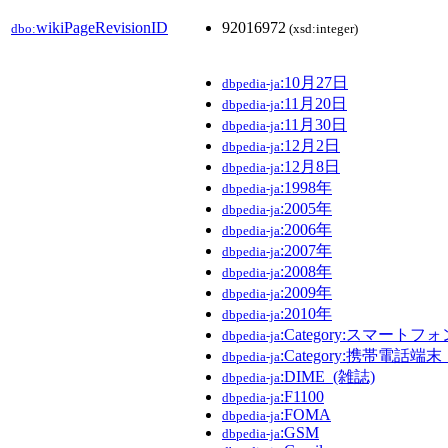
wikiPageRevisionID
92016972
dbo:
(xsd:integer)
:10月27日
dbpedia-ja
:11月20日
dbpedia-ja
:11月30日
dbpedia-ja
:12月2日
dbpedia-ja
:12月8日
dbpedia-ja
:1998年
dbpedia-ja
:2005年
dbpedia-ja
:2006年
dbpedia-ja
:2007年
dbpedia-ja
:2008年
dbpedia-ja
:2009年
dbpedia-ja
:2010年
dbpedia-ja
:Category:スマートフォ
dbpedia-ja
:Category:携帯電話端
dbpedia-ja
:DIME_(雑誌)
dbpedia-ja
:F1100
dbpedia-ja
:FOMA
dbpedia-ja
:GSM
dbpedia-ja