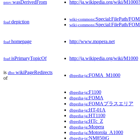
wasDerivedFrom
http://ja.wikipedia.org/wiki/M10
prov:
:Special:FilePath/F
wiki-commons
depiction
foaf:
:Special:FilePath/F
wiki-commons
homepage
http://www.mopera.net
foaf:
isPrimaryTopicOf
http://ja.wikipedia.org/wiki/M1000
foaf:
is
wikiPageRedirects
dbo:
:FOMA_M1000
dbpedia-ja
of
:F1100
dbpedia-ja
:FOMA
dbpedia-ja
:FOMAプラスエリア
dbpedia-ja
:HT-01A
dbpedia-ja
:HT1100
dbpedia-ja
:HTc_Z
dbpedia-ja
:Mopera
dbpedia-ja
:Motorola_A1000
dbpedia-ja
:NM850iG
dbpedia-ja