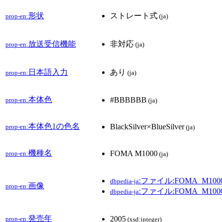
形状
ストレート式
prop-en:
(ja)
放送受信機能
非対応
prop-en:
(ja)
日本語入力
あり
prop-en:
(ja)
本体色
#BBBBBB
prop-en:
(ja)
本体色1の色名
BlackSilver×BlueSilver
prop-en:
(ja)
機種名
FOMA M1000
prop-en:
(ja)
:ファイル:FOMA_M1000-
dbpedia-ja
画像
prop-en:
:ファイル:FOMA_M1000-
dbpedia-ja
発売年
2005
prop-en:
(xsd:integer)