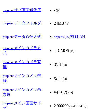
サブ画面解像度
-
prop-en:
(ja)
データフォルダ
24MB
prop-en:
(ja)
データ通信方式
:無線LAN
prop-en:
dbpedia-ja
メインカメラ方
prop-en:
・CMOS
(ja)
式
メインカメラ有
prop-en:
あり
(ja)
無
メインカメラ機
prop-en:
なし
(ja)
能
メインカメラ画
prop-en:
約131万
(ja)
素数
メイン画面サイ
prop-en:
2.900000
(xsd:double)
ズ