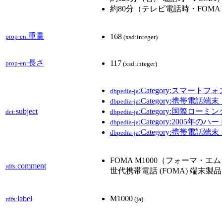
約80分（テレビ電話時・FOMA
重量
168
prop-en:
(xsd:integer)
長さ
117
prop-en:
(xsd:integer)
:Category:スマートフォ
dbpedia-ja
:Category:携帯電話端
dbpedia-ja
subject
:Category:国際ロー
dct:
dbpedia-ja
:Category:2005年の
dbpedia-ja
:Category:携帯電話端
dbpedia-ja
FOMA M1000（フォーマ・
comment
rdfs:
世代携帯電話 (FOMA) 端末製
label
M1000
rdfs:
(ja)