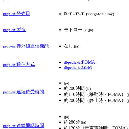
発売日
0001-07-01
prop-en:
(xsd:gMonthDay)
製造
モトローラ
prop-en:
(ja)
赤外線通信機能
なし
prop-en:
(ja)
:FOMA
dbpedia-ja
通信方式
prop-en:
:GSM
dbpedia-ja
(ja)
約200時間
(ja)
連続待受時間
prop-en:
約110時間（移動時・FOMA）
(j
約200時間（静止時・FOMA）
(j
(ja)
約280分
(ja)
連続通話時間
prop-en:
約120分（音声電話時・FOMA