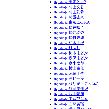
:未来とは?
dbpedia-ja
:村上文香
dbpedia-ja
:村山彩希
dbpedia-ja
:村重杏奈
dbpedia-ja
:東京EXTRA
dbpedia-ja
:松井咲子
dbpedia-ja
:松井玲奈
dbpedia-ja
:松村香織
dbpedia-ja
:柏木由紀
dbpedia-ja
:桃ふじ
dbpedia-ja
:梅本まどか
dbpedia-ja
:森保まどか
dbpedia-ja
:森小太郎
dbpedia-ja
:横山由依
dbpedia-ja
:武藤十夢
dbpedia-ja
:浦野一美
dbpedia-ja
:渡り廊下走り隊7
dbpedia-ja
:渡辺美優紀
dbpedia-ja
:片山陽加
dbpedia-ja
:田名部生来
dbpedia-ja
:白間美瑠
dbpedia-ja