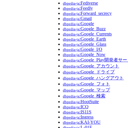
:Fediverse
dbpedia-ja
:Feedly
dbpedia-ja
:Forward_secrecy
dbpedia-ja
:Gmail
dbpedia-ja
:Google
dbpedia-ja
:Google_Buzz
dbpedia-ja
:Google_Currents
dbpedia-ja
:Google_Earth
dbpedia-ja
:Google_Glass
dbpedia-ja
:Google_I/O
dbpedia-ja
:Google_Now
dbpedia-ja
:Google_Play開発者サ
dbpedia-ja
:Google_アカウント
dbpedia-ja
:Google_ドライブ
dbpedia-ja
:Google_ハングアウト
dbpedia-ja
:Google_フォト
dbpedia-ja
:Google_マップ
dbpedia-ja
:Google_検索
dbpedia-ja
:HootSuite
dbpedia-ja
:ICQ
dbpedia-ja
:IS11S
dbpedia-ja
:Ingress
dbpedia-ja
:KAI-YOU
dbpedia-ja
:L-01F
dbpedia-ja