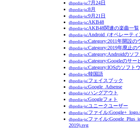
:7月24日
dbpedia-ja
:8月
dbpedia-ja
:9月21日
dbpedia-ja
:AKB48
dbpedia-ja
:AKB48関連の楽曲一覧
dbpedia-ja
:Android_(オペレー
dbpedia-ja
:Category:2011年
dbpedia-ja
:Category:2019年
dbpedia-ja
:Category:Android
dbpedia-ja
:Category:Googleのサ
dbpedia-ja
:Category:IOSのソフ
dbpedia-ja
:韓国語
dbpedia-ja
:フェイスブック
dbpedia-ja
:Google_Adsense
dbpedia-ja
:ハングアウト
dbpedia-ja
:Googleフォト
dbpedia-ja
:ユニークユーザー
dbpedia-ja
:ファイル:Google+_logo.
dbpedia-ja
:ファイル:Google_Plus_ic
dbpedia-ja
2019).svg