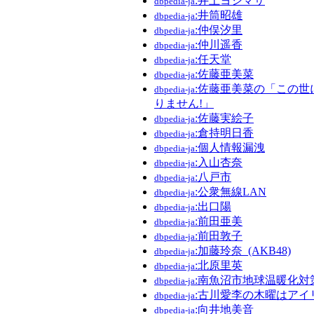
:井上ヨシマサ
dbpedia-ja
:井筒昭雄
dbpedia-ja
:仲俣汐里
dbpedia-ja
:仲川遥香
dbpedia-ja
:任天堂
dbpedia-ja
:佐藤亜美菜
dbpedia-ja
:佐藤亜美菜の「この世
dbpedia-ja
りません!」
:佐藤実絵子
dbpedia-ja
:倉持明日香
dbpedia-ja
:個人情報漏洩
dbpedia-ja
:入山杏奈
dbpedia-ja
:八戸市
dbpedia-ja
:公衆無線LAN
dbpedia-ja
:出口陽
dbpedia-ja
:前田亜美
dbpedia-ja
:前田敦子
dbpedia-ja
:加藤玲奈_(AKB48)
dbpedia-ja
:北原里英
dbpedia-ja
:南魚沼市地球温暖化対
dbpedia-ja
:古川愛李の木曜はアイ
dbpedia-ja
:向井地美音
dbpedia-ja