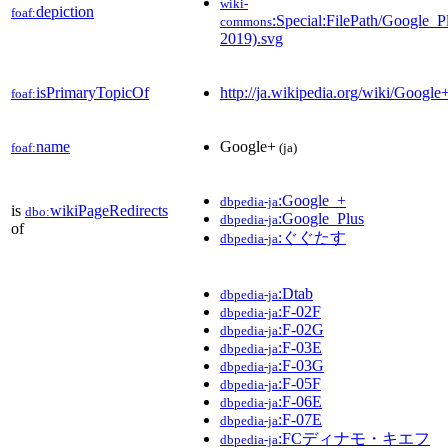
wiki-
depiction
foaf:
:Special:FilePath/Google_P
commons
2019).svg
isPrimaryTopicOf
http://ja.wikipedia.org/wiki/Google
foaf:
name
Google+
foaf:
(ja)
:Google_+
dbpedia-ja
is
wikiPageRedirects
dbo:
:Google_Plus
dbpedia-ja
of
:ぐぐたす
dbpedia-ja
:Dtab
dbpedia-ja
:F-02F
dbpedia-ja
:F-02G
dbpedia-ja
:F-03E
dbpedia-ja
:F-03G
dbpedia-ja
:F-05F
dbpedia-ja
:F-06E
dbpedia-ja
:F-07E
dbpedia-ja
:FCディナモ・キエフ
dbpedia-ja