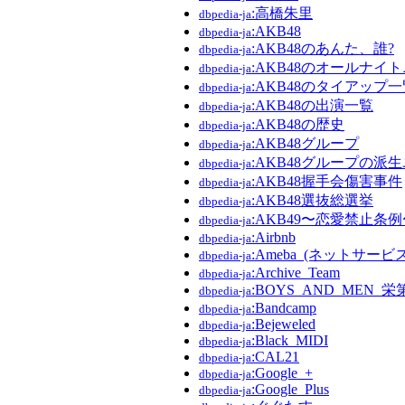
:高橋朱里
dbpedia-ja
:AKB48
dbpedia-ja
:AKB48のあんた、誰?
dbpedia-ja
:AKB48のオールナイ
dbpedia-ja
:AKB48のタイアップ一
dbpedia-ja
:AKB48の出演一覧
dbpedia-ja
:AKB48の歴史
dbpedia-ja
:AKB48グループ
dbpedia-ja
:AKB48グループの派
dbpedia-ja
:AKB48握手会傷害事件
dbpedia-ja
:AKB48選抜総選挙
dbpedia-ja
:AKB49〜恋愛禁止条例
dbpedia-ja
:Airbnb
dbpedia-ja
:Ameba_(ネットサービス
dbpedia-ja
:Archive_Team
dbpedia-ja
:BOYS_AND_MEN
dbpedia-ja
:Bandcamp
dbpedia-ja
:Bejeweled
dbpedia-ja
:Black_MIDI
dbpedia-ja
:CAL21
dbpedia-ja
:Google_+
dbpedia-ja
:Google_Plus
dbpedia-ja