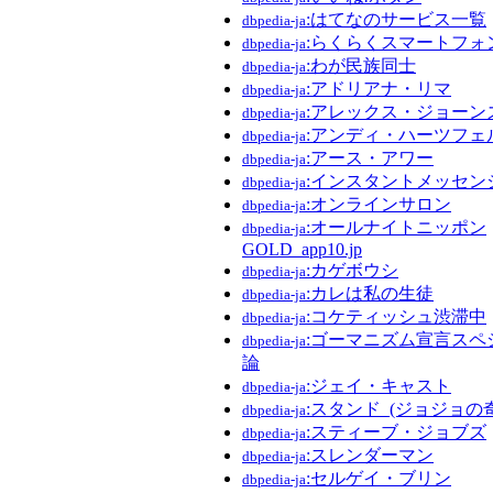
:はてなのサービス一覧
dbpedia-ja
:らくらくスマートフォ
dbpedia-ja
:わが民族同士
dbpedia-ja
:アドリアナ・リマ
dbpedia-ja
:アレックス・ジョーン
dbpedia-ja
:アンディ・ハーツフェ
dbpedia-ja
:アース・アワー
dbpedia-ja
:インスタントメッセン
dbpedia-ja
:オンラインサロン
dbpedia-ja
:オールナイトニッポン
dbpedia-ja
GOLD_app10.jp
:カゲボウシ
dbpedia-ja
:カレは私の生徒
dbpedia-ja
:コケティッシュ渋滞中
dbpedia-ja
:ゴーマニズム宣言スペシ
dbpedia-ja
論
:ジェイ・キャスト
dbpedia-ja
:スタンド_(ジョジョの
dbpedia-ja
:スティーブ・ジョブズ
dbpedia-ja
:スレンダーマン
dbpedia-ja
:セルゲイ・ブリン
dbpedia-ja