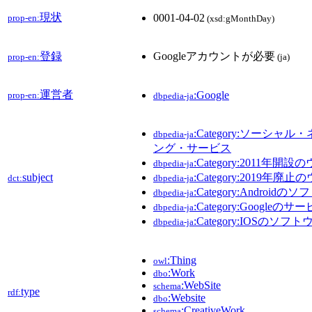
現状
0001-04-02
prop-en:
(xsd:gMonthDay)
登録
Googleアカウントが必要
prop-en:
(ja)
運営者
:Google
prop-en:
dbpedia-ja
:Category:ソーシャ
dbpedia-ja
ング・サービス
:Category:2011年
dbpedia-ja
subject
:Category:2019年
dct:
dbpedia-ja
:Category:Android
dbpedia-ja
:Category:Googleのサ
dbpedia-ja
:Category:IOSのソフ
dbpedia-ja
:Thing
owl
:Work
dbo
:WebSite
schema
type
rdf:
:Website
dbo
:CreativeWork
schema