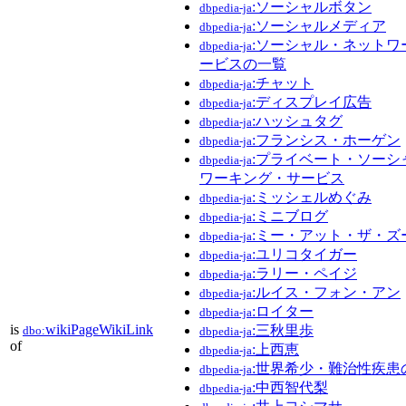
:ソーシャルボタン
dbpedia-ja
:ソーシャルメディア
dbpedia-ja
:ソーシャル・ネットワ
dbpedia-ja
ービスの一覧
:チャット
dbpedia-ja
:ディスプレイ広告
dbpedia-ja
:ハッシュタグ
dbpedia-ja
:フランシス・ホーゲン
dbpedia-ja
:プライベート・ソーシ
dbpedia-ja
ワーキング・サービス
:ミッシェルめぐみ
dbpedia-ja
:ミニブログ
dbpedia-ja
:ミー・アット・ザ・ズ
dbpedia-ja
:ユリコタイガー
dbpedia-ja
:ラリー・ペイジ
dbpedia-ja
:ルイス・フォン・アン
dbpedia-ja
:ロイター
dbpedia-ja
is
wikiPageWikiLink
:三秋里歩
dbo:
dbpedia-ja
of
:上西恵
dbpedia-ja
:世界希少・難治性疾患
dbpedia-ja
:中西智代梨
dbpedia-ja