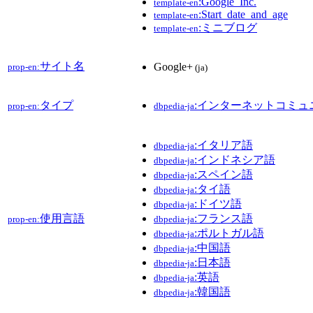
:Google_Inc.
template-en
:Start_date_and_age
template-en
:ミニブログ
template-en
サイト名
Google+
prop-en:
(ja)
タイプ
:インターネットコミュ
prop-en:
dbpedia-ja
:イタリア語
dbpedia-ja
:インドネシア語
dbpedia-ja
:スペイン語
dbpedia-ja
:タイ語
dbpedia-ja
:ドイツ語
dbpedia-ja
使用言語
:フランス語
prop-en:
dbpedia-ja
:ポルトガル語
dbpedia-ja
:中国語
dbpedia-ja
:日本語
dbpedia-ja
:英語
dbpedia-ja
:韓国語
dbpedia-ja