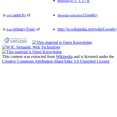
:ぐぐたす
dbpedia-ja
is
sameAs
of
:Google+
owl:
dbpedia-wikidata
is
primaryTopic
of
http://ja.wikipedia.org/wiki/Google
foaf:
This content was extracted from
Wikipedia
and is licensed under the
Creative Commons Attribution-ShareAlike 3.0 Unported License