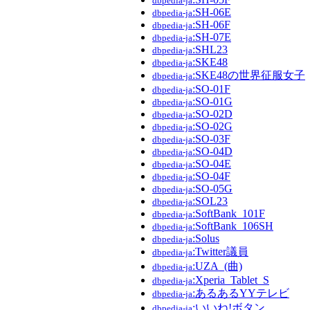
dbpedia-ja
:SH-06E
dbpedia-ja
:SH-06F
dbpedia-ja
:SH-07E
dbpedia-ja
:SHL23
dbpedia-ja
:SKE48
dbpedia-ja
:SKE48の世界征服女子
dbpedia-ja
:SO-01F
dbpedia-ja
:SO-01G
dbpedia-ja
:SO-02D
dbpedia-ja
:SO-02G
dbpedia-ja
:SO-03F
dbpedia-ja
:SO-04D
dbpedia-ja
:SO-04E
dbpedia-ja
:SO-04F
dbpedia-ja
:SO-05G
dbpedia-ja
:SOL23
dbpedia-ja
:SoftBank_101F
dbpedia-ja
:SoftBank_106SH
dbpedia-ja
:Solus
dbpedia-ja
:Twitter議員
dbpedia-ja
:UZA_(曲)
dbpedia-ja
:Xperia_Tablet_S
dbpedia-ja
:あるあるYYテレビ
dbpedia-ja
:いいね!ボタン
dbpedia-ja