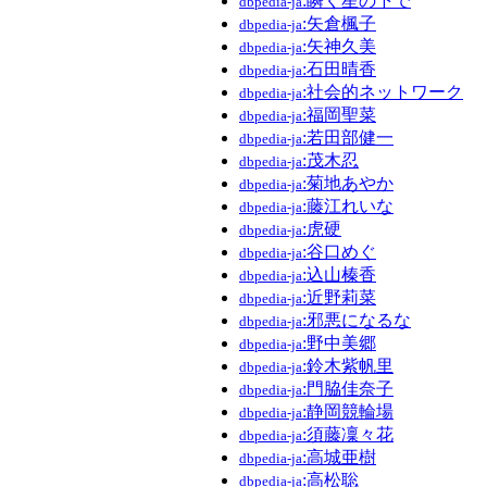
:瞬く星の下で
dbpedia-ja
:矢倉楓子
dbpedia-ja
:矢神久美
dbpedia-ja
:石田晴香
dbpedia-ja
:社会的ネットワーク
dbpedia-ja
:福岡聖菜
dbpedia-ja
:若田部健一
dbpedia-ja
:茂木忍
dbpedia-ja
:菊地あやか
dbpedia-ja
:藤江れいな
dbpedia-ja
:虎硬
dbpedia-ja
:谷口めぐ
dbpedia-ja
:込山榛香
dbpedia-ja
:近野莉菜
dbpedia-ja
:邪悪になるな
dbpedia-ja
:野中美郷
dbpedia-ja
:鈴木紫帆里
dbpedia-ja
:門脇佳奈子
dbpedia-ja
:静岡競輪場
dbpedia-ja
:須藤凜々花
dbpedia-ja
:高城亜樹
dbpedia-ja
:高松聡
dbpedia-ja