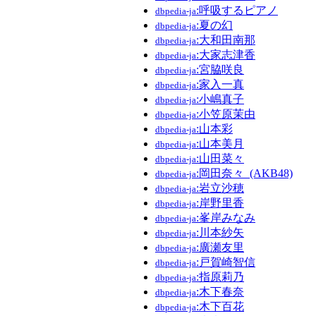
:呼吸するピアノ
dbpedia-ja
:夏の幻
dbpedia-ja
:大和田南那
dbpedia-ja
:大家志津香
dbpedia-ja
:宮脇咲良
dbpedia-ja
:家入一真
dbpedia-ja
:小嶋真子
dbpedia-ja
:小笠原茉由
dbpedia-ja
:山本彩
dbpedia-ja
:山本美月
dbpedia-ja
:山田菜々
dbpedia-ja
:岡田奈々_(AKB48)
dbpedia-ja
:岩立沙穂
dbpedia-ja
:岸野里香
dbpedia-ja
:峯岸みなみ
dbpedia-ja
:川本紗矢
dbpedia-ja
:廣瀬友里
dbpedia-ja
:戸賀崎智信
dbpedia-ja
:指原莉乃
dbpedia-ja
:木下春奈
dbpedia-ja
:木下百花
dbpedia-ja