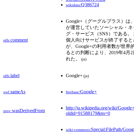
:Q386724
wikidata
Google+（グーグルプラス）は、
が運営していたソーシャル・ネ
グ・サービス（SNS）である。 2
comment
個人向けサービスが終了すると
rdfs:
が、Google+の利用者数が世
るとの判断により、2019年4月
れた。
(ja)
label
Google+
rdfs:
(ja)
sameAs
:Google+
owl:
freebase
http://ja.wikipedia.org/wiki/Google
wasDerivedFrom
prov:
oldid=91588179&ns=0
:Special:FilePath/Goog
wiki-commons