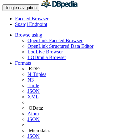
Toggle navigation
Faceted Browser
Sparql Endpoint
Browse using
OpenLink Faceted Browser
OpenLink Structured Data Editor
LodLive Browser
LODmilla Browser
Formats
RDF:
N-Triples
N3
Turtle
JSON
XML
OData:
Atom
JSON
Microdata:
JSON