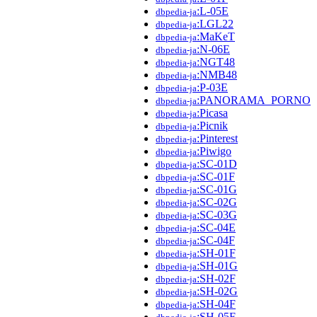
:L-05E
dbpedia-ja
:LGL22
dbpedia-ja
:MaKeT
dbpedia-ja
:N-06E
dbpedia-ja
:NGT48
dbpedia-ja
:NMB48
dbpedia-ja
:P-03E
dbpedia-ja
:PANORAMA_PORNO
dbpedia-ja
:Picasa
dbpedia-ja
:Picnik
dbpedia-ja
:Pinterest
dbpedia-ja
:Piwigo
dbpedia-ja
:SC-01D
dbpedia-ja
:SC-01F
dbpedia-ja
:SC-01G
dbpedia-ja
:SC-02G
dbpedia-ja
:SC-03G
dbpedia-ja
:SC-04E
dbpedia-ja
:SC-04F
dbpedia-ja
:SH-01F
dbpedia-ja
:SH-01G
dbpedia-ja
:SH-02F
dbpedia-ja
:SH-02G
dbpedia-ja
:SH-04F
dbpedia-ja
:SH-05F