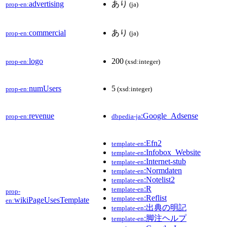
advertising
あり
prop-en:
(ja)
commercial
あり
prop-en:
(ja)
logo
200
prop-en:
(xsd:integer)
numUsers
5
prop-en:
(xsd:integer)
revenue
:Google_Adsense
prop-en:
dbpedia-ja
:Efn2
template-en
:Infobox_Website
template-en
:Internet-stub
template-en
:Normdaten
template-en
:Notelist2
template-en
:R
template-en
prop-
:Reflist
template-en
wikiPageUsesTemplate
en:
:出典の明記
template-en
:脚注ヘルプ
template-en