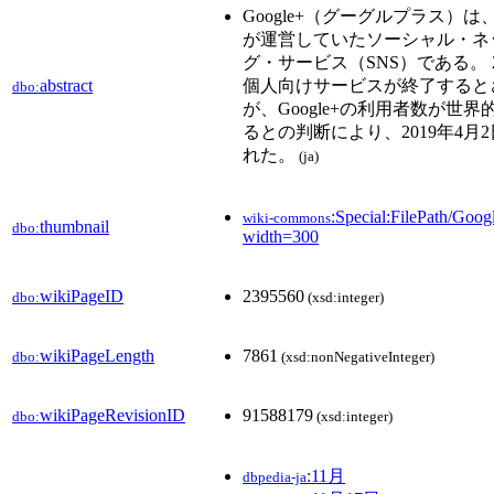
Google+（グーグルプラス）は、
が運営していたソーシャル・ネ
グ・サービス（SNS）である。 2
abstract
個人向けサービスが終了すると
dbo:
が、Google+の利用者数が世
るとの判断により、2019年4月
れた。
(ja)
:Special:FilePath/Goog
wiki-commons
thumbnail
dbo:
width=300
wikiPageID
2395560
dbo:
(xsd:integer)
wikiPageLength
7861
dbo:
(xsd:nonNegativeInteger)
wikiPageRevisionID
91588179
dbo:
(xsd:integer)
:11月
dbpedia-ja