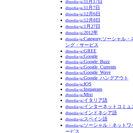
:11月17日
dbpedia-ja
:11月7日
dbpedia-ja
:12月6日
dbpedia-ja
:12月8日
dbpedia-ja
:1月27日
dbpedia-ja
:2012年
dbpedia-ja
:Category:ソーシャ
dbpedia-ja
ング・サービス
:GREE
dbpedia-ja
:Google
dbpedia-ja
:Google_Buzz
dbpedia-ja
:Google_Currents
dbpedia-ja
:Google_Wave
dbpedia-ja
:Google_ハングアウト
dbpedia-ja
:IOS
dbpedia-ja
:Instagram
dbpedia-ja
:Mixi
dbpedia-ja
:イタリア語
dbpedia-ja
:インターネットコミュ
dbpedia-ja
:インドネシア語
dbpedia-ja
:スペイン語
dbpedia-ja
:ソーシャル・ネットワ
dbpedia-ja
ービス