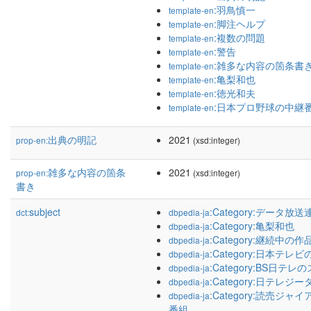
:羽鳥慎一
template-en
:脚注ヘルプ
template-en
:複数の問題
template-en
:警告
template-en
:雑多な内容の箇条書
template-en
:亀梨和也
template-en
:徳光和夫
template-en
:日本プロ野球の中継
template-en
出典の明記
2021
prop-en:
(xsd:integer)
雑多な内容の箇条
2021
prop-en:
(xsd:integer)
書き
subject
:Category:データ放
dct:
dbpedia-ja
:Category:亀梨和也
dbpedia-ja
:Category:継続中の作
dbpedia-ja
:Category:日本テ
dbpedia-ja
:Category:BS日テ
dbpedia-ja
:Category:日テレジー
dbpedia-ja
:Category:読売ジ
dbpedia-ja
番組