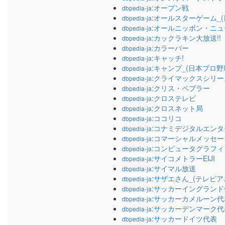
:オープン戦
dbpedia-ja
:オールスターゲーム_
dbpedia-ja
:オールニッポン・ニ
dbpedia-ja
:カックラキン大放送!!
dbpedia-ja
:カラーバー
dbpedia-ja
:キャッチ!
dbpedia-ja
:キャンプ_(日本プロ野
dbpedia-ja
:クライマックスシリー
dbpedia-ja
:クリス・ペプラー
dbpedia-ja
:クロステレビ
dbpedia-ja
:クロスネット局
dbpedia-ja
:ココリコ
dbpedia-ja
:コナミデジタルエン
dbpedia-ja
:コマーシャルメッセー
dbpedia-ja
:コンピュータグラフ
dbpedia-ja
:サイコメトラーEIJI
dbpedia-ja
:サイマル放送
dbpedia-ja
:サザエさん_(テレビア
dbpedia-ja
:サッカーイングランド
dbpedia-ja
:サッカーカメルーン代
dbpedia-ja
:サッカーデンマーク代
dbpedia-ja
:サッカードイツ代表
dbpedia-ja