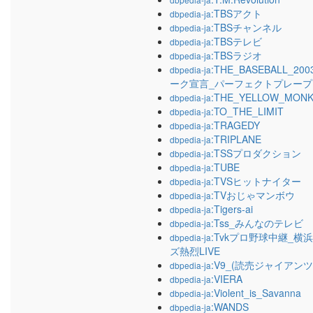
:TBSアクト
dbpedia-ja
:TBSチャンネル
dbpedia-ja
:TBSテレビ
dbpedia-ja
:TBSラジオ
dbpedia-ja
:THE_BASEBALL_
dbpedia-ja
ーク宣言_パーフェクトプレープ
:THE_YELLOW_MON
dbpedia-ja
:TO_THE_LIMIT
dbpedia-ja
:TRAGEDY
dbpedia-ja
:TRIPLANE
dbpedia-ja
:TSSプロダクション
dbpedia-ja
:TUBE
dbpedia-ja
:TVSヒットナイター
dbpedia-ja
:TVおじゃマンボウ
dbpedia-ja
:Tigers-ai
dbpedia-ja
:Tss_みんなのテレビ
dbpedia-ja
:Tvkプロ野球中継_横
dbpedia-ja
ズ熱烈LIVE
:V9_(読売ジャイアンツ
dbpedia-ja
:VIERA
dbpedia-ja
:Violent_is_Savanna
dbpedia-ja
:WANDS
dbpedia-ja