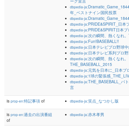
ーク宣言
:Dramatic_Game_
dbpedia-ja
年_ベストナイン国民投票
:Dramatic_Game_184
dbpedia-ja
:PRIDE&SPIRIT_日
dbpedia-ja
:PRIDE&SPIRIT日本
dbpedia-ja
:次の瞬間、熱くなれ。TH
dbpedia-ja
:Fun!BASEBALL!!
dbpedia-ja
:日本テレビプロ野球中
dbpedia-ja
:日本テレビ系列プロ
dbpedia-ja
:次の瞬間、熱くなれ。
dbpedia-ja
THE_BASEBALL_2015
:元気を日本に_日本プ
dbpedia-ja
:1球の緊張感_THE_LI
dbpedia-ja
:THE_BASEBALL
dbpedia-ja
言
is
特記事項
of
:笑点_なつかし版
prop-en:
dbpedia-ja
is
過去の出演番組
:赤木孝男
prop-en:
dbpedia-ja
of