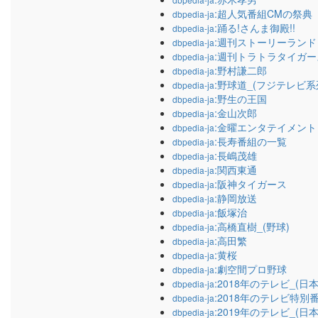
:超人気番組CMの祭典
dbpedia-ja
:踊る!さんま御殿!!
dbpedia-ja
:週刊ストーリーランド
dbpedia-ja
:週刊トラトラタイガー
dbpedia-ja
:野村謙二郎
dbpedia-ja
:野球道_(フジテレビ系
dbpedia-ja
:野生の王国
dbpedia-ja
:金山次郎
dbpedia-ja
:金曜エンタテイメント
dbpedia-ja
:長寿番組の一覧
dbpedia-ja
:長嶋茂雄
dbpedia-ja
:関西東通
dbpedia-ja
:阪神タイガース
dbpedia-ja
:静岡放送
dbpedia-ja
:飯塚治
dbpedia-ja
:高橋直樹_(野球)
dbpedia-ja
:高田繁
dbpedia-ja
:黄桜
dbpedia-ja
:劇空間プロ野球
dbpedia-ja
:2018年のテレビ_(日本
dbpedia-ja
:2018年のテレビ特別
dbpedia-ja
:2019年のテレビ_(日本
dbpedia-ja