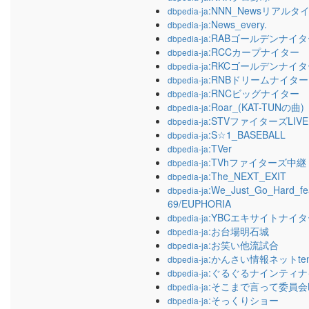
:NNN_Newsリアルタ
dbpedia-ja
:News_every.
dbpedia-ja
:RABゴールデンナイタ
dbpedia-ja
:RCCカープナイター
dbpedia-ja
:RKCゴールデンナイタ
dbpedia-ja
:RNBドリームナイター
dbpedia-ja
:RNCビッグナイター
dbpedia-ja
:Roar_(KAT-TUNの曲)
dbpedia-ja
:STVファイターズLIVE
dbpedia-ja
:S☆1_BASEBALL
dbpedia-ja
:TVer
dbpedia-ja
:TVhファイターズ中継
dbpedia-ja
:The_NEXT_EXIT
dbpedia-ja
:We_Just_Go_Hard_fe
dbpedia-ja
69/EUPHORIA
:YBCエキサイトナイタ
dbpedia-ja
:お台場明石城
dbpedia-ja
:お笑い他流試合
dbpedia-ja
:かんさい情報ネットten
dbpedia-ja
:ぐるぐるナインティナ
dbpedia-ja
:そこまで言って委員会
dbpedia-ja
:そっくりショー
dbpedia-ja