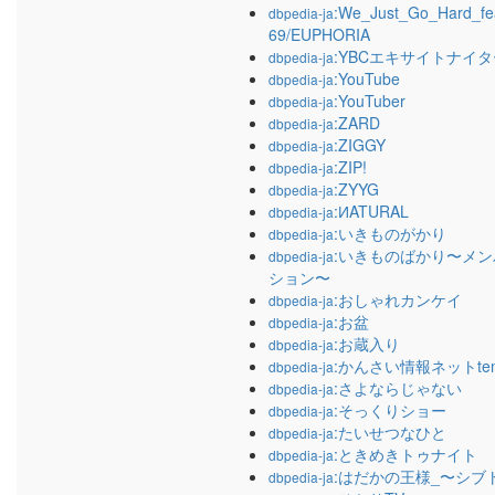
:We_Just_Go_Hard_fe
dbpedia-ja
69/EUPHORIA
:YBCエキサイトナイタ
dbpedia-ja
:YouTube
dbpedia-ja
:YouTuber
dbpedia-ja
:ZARD
dbpedia-ja
:ZIGGY
dbpedia-ja
:ZIP!
dbpedia-ja
:ZYYG
dbpedia-ja
:ИATURAL
dbpedia-ja
:いきものがかり
dbpedia-ja
:いきものばかり〜メン
dbpedia-ja
ション〜
:おしゃれカンケイ
dbpedia-ja
:お盆
dbpedia-ja
:お蔵入り
dbpedia-ja
:かんさい情報ネットten
dbpedia-ja
:さよならじゃない
dbpedia-ja
:そっくりショー
dbpedia-ja
:たいせつなひと
dbpedia-ja
:ときめきトゥナイト
dbpedia-ja
:はだかの王様_〜シブ
dbpedia-ja