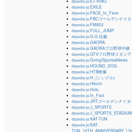
:ET-KING
dbpedia-ja
:EXILE
dbpedia-ja
:FACE_to_Face
dbpedia-ja
:FBCゴールデンナイタ
dbpedia-ja
:FM802
dbpedia-ja
:FULL_JUMP
dbpedia-ja
:G.G.佐藤
dbpedia-ja
:GAORA
dbpedia-ja
:GAORAプロ野球中継
dbpedia-ja
:GTVプロ野球スタジア
dbpedia-ja
:Going!Sports&News
dbpedia-ja
:HOUND_DOG
dbpedia-ja
:HTB映像
dbpedia-ja
:H_(シングル)
dbpedia-ja
:Hitomi
dbpedia-ja
:Hulu
dbpedia-ja
:In_Fact
dbpedia-ja
:JRTゴールデンナイタ
dbpedia-ja
:J_SPORTS
dbpedia-ja
:J_SPORTS_STADIUM
dbpedia-ja
:KAT-TUN
dbpedia-ja
:KAT-
dbpedia-ja
TUN_10TH_ANNIVERSARY_LIV