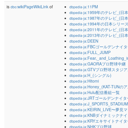
is
wikiPageWikiLink
of
:11PM
dbo:
dbpedia-ja
:1959年のテレビ_(日本
dbpedia-ja
:1987年のテレビ_(日本
dbpedia-ja
:1994年の日本シリー
dbpedia-ja
:2011年のテレビ_(日本
dbpedia-ja
:2013年のテレビ_(日本
dbpedia-ja
:DEEN
dbpedia-ja
:FBCゴールデンナイタ
dbpedia-ja
:FULL_JUMP
dbpedia-ja
:Fear,_and_Loathing_
dbpedia-ja
:GAORAプロ野球中継
dbpedia-ja
:GTVプロ野球スタジア
dbpedia-ja
:H_(シングル)
dbpedia-ja
:Hitomi
dbpedia-ja
:Honey_(KAT-TUNの
dbpedia-ja
:Hulu配信番組一覧
dbpedia-ja
:JRTゴールデンナイタ
dbpedia-ja
:J_SPORTS_STADIUM
dbpedia-ja
:KEIRIN_LIVE〜夢
dbpedia-ja
:KNBダイナミックナ
dbpedia-ja
:KRYエキサイトナイタ
dbpedia-ja
:NHKプロ野球
dbpedia-ja