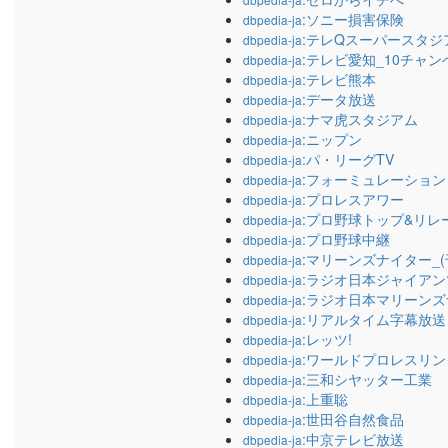
:ソニー損害保険
dbpedia-ja
:テレQスーパースタジ
dbpedia-ja
:テレビ愛知_10チャ
dbpedia-ja
:テレビ熊本
dbpedia-ja
:データ放送
dbpedia-ja
:ナマ虎スタジアム
dbpedia-ja
:ニップン
dbpedia-ja
:パ・リーグTV
dbpedia-ja
:フォーミュレーション
dbpedia-ja
:プロレスアワー
dbpedia-ja
:プロ野球トップ&リレ
dbpedia-ja
:プロ野球中継
dbpedia-ja
:マリーンズナイター_
dbpedia-ja
:ラジオ日本ジャイア
dbpedia-ja
:ラジオ日本マリーン
dbpedia-ja
:リアルタイム字幕放送
dbpedia-ja
:レッツ!
dbpedia-ja
:ワールドプロレスリン
dbpedia-ja
:三和シヤッター工業
dbpedia-ja
:上重聡
dbpedia-ja
:世田谷自然食品
dbpedia-ja
:中京テレビ放送
dbpedia-ja