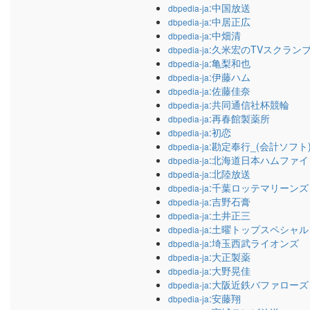
:中国放送
dbpedia-ja
:中居正広
dbpedia-ja
:中畑清
dbpedia-ja
:久米宏のTVスクラン
dbpedia-ja
:亀梨和也
dbpedia-ja
:伊藤ハム
dbpedia-ja
:佐藤佳奈
dbpedia-ja
:共同通信社杯競輪
dbpedia-ja
:再春館製薬所
dbpedia-ja
:初恋
dbpedia-ja
:勘定奉行_(会計ソフト
dbpedia-ja
:北海道日本ハムファ
dbpedia-ja
:北陸放送
dbpedia-ja
:千葉ロッテマリーンズ
dbpedia-ja
:吉野石膏
dbpedia-ja
:土井正三
dbpedia-ja
:土曜トップスペシャル
dbpedia-ja
:埼玉西武ライオンズ
dbpedia-ja
:大正製薬
dbpedia-ja
:大野晃佳
dbpedia-ja
:大阪近鉄バファローズ
dbpedia-ja
:安藤翔
dbpedia-ja