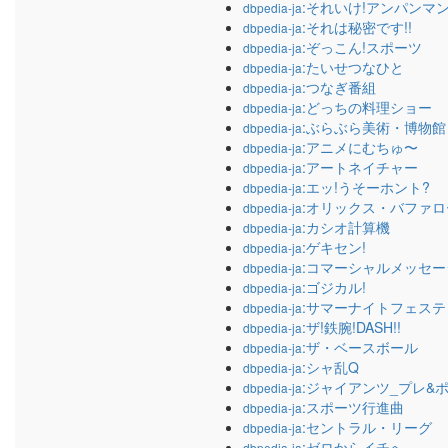
:それいけ!アンパンマ
dbpedia-ja
:それは秘密です!!
dbpedia-ja
:ぞっこん!スポーツ
dbpedia-ja
:たいせつなひと
dbpedia-ja
:つなぎ番組
dbpedia-ja
:どっちの料理ショー
dbpedia-ja
:ぶらぶら美術・博物館
dbpedia-ja
:アニメにむちゅ〜
dbpedia-ja
:アートネイチャー
dbpedia-ja
:エッ!うそーホント?
dbpedia-ja
:オリックス・バファロ
dbpedia-ja
:カシオ計算機
dbpedia-ja
:ゲキセン!
dbpedia-ja
:コマーシャルメッセー
dbpedia-ja
:ゴジカル!
dbpedia-ja
:サマーナイトフェス
dbpedia-ja
:ザ!鉄腕!DASH!!
dbpedia-ja
:ザ・ベースボール
dbpedia-ja
:シャ乱Q
dbpedia-ja
:ジャイアンツ_プレ&
dbpedia-ja
:スポーツ行進曲
dbpedia-ja
:セントラル・リーグ
dbpedia-ja
:ゼロからイチへ
dbpedia-ja