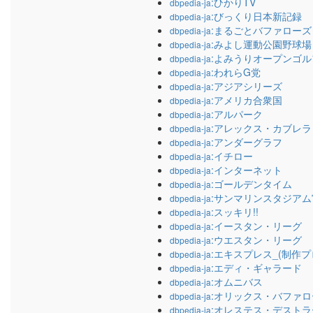
:ひかりTV
dbpedia-ja
:びっくり日本新記録
dbpedia-ja
:まるごとバファロー
dbpedia-ja
:みよし運動公園野球場
dbpedia-ja
:よみうりオープンゴ
dbpedia-ja
:われらG党
dbpedia-ja
:アジアシリーズ
dbpedia-ja
:アメリカ合衆国
dbpedia-ja
:アルパーク
dbpedia-ja
:アレックス・カブレラ
dbpedia-ja
:アンダーグラフ
dbpedia-ja
:イチロー
dbpedia-ja
:インターネット
dbpedia-ja
:ゴールデンタイム
dbpedia-ja
:サンマリンスタジアム
dbpedia-ja
:スッキリ!!
dbpedia-ja
:イースタン・リーグ
dbpedia-ja
:ウエスタン・リーグ
dbpedia-ja
:エキスプレス_(制作
dbpedia-ja
:エディ・ギャラード
dbpedia-ja
:オムニバス
dbpedia-ja
:オリックス・バファロ
dbpedia-ja
:オレステス・デストラ
dbpedia-ja