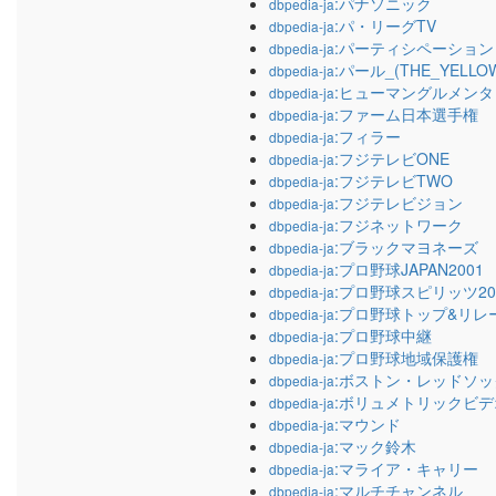
:パナソニック
dbpedia-ja
:パ・リーグTV
dbpedia-ja
:パーティシペーション
dbpedia-ja
:パール_(THE_YELLO
dbpedia-ja
:ヒューマングルメンタ
dbpedia-ja
:ファーム日本選手権
dbpedia-ja
:フィラー
dbpedia-ja
:フジテレビONE
dbpedia-ja
:フジテレビTWO
dbpedia-ja
:フジテレビジョン
dbpedia-ja
:フジネットワーク
dbpedia-ja
:ブラックマヨネーズ
dbpedia-ja
:プロ野球JAPAN2001
dbpedia-ja
:プロ野球スピリッツ20
dbpedia-ja
:プロ野球トップ&リレ
dbpedia-ja
:プロ野球中継
dbpedia-ja
:プロ野球地域保護権
dbpedia-ja
:ボストン・レッドソッ
dbpedia-ja
:ボリュメトリックビデ
dbpedia-ja
:マウンド
dbpedia-ja
:マック鈴木
dbpedia-ja
:マライア・キャリー
dbpedia-ja
:マルチチャンネル
dbpedia-ja