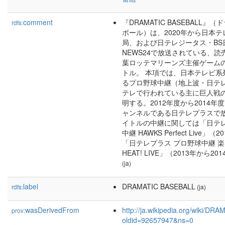
comment
『DRAMATIC BASEBALL
rdfs:
ボール）は、2020年から日本
局、および日テレジータス・BS
NEWS24で放送されている、
葉ロッテマリーンズ主催ゲーム
トル。 本項では、日本テレビ系
るプロ野球中継（地上波・日テレ
テレで行われている主に巨人戦
明する。2012年度から2014
ャンネルである日テレプラスで
イトルの中継に関しては「日テレ
中継 HAWKS Perfect Live」
「日テレプラス プロ野球中継 
HEAT! LIVE」（2013年から
(ja)
label
DRAMATIC BASEBALL
rdfs:
(ja)
wasDerivedFrom
http://ja.wikipedia.org/wiki/
prov:
oldid=92657947&ns=0