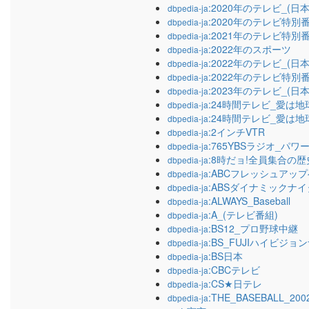
:2020年のテレビ_(日本
dbpedia-ja
:2020年のテレビ特別
dbpedia-ja
:2021年のテレビ特別
dbpedia-ja
:2022年のスポーツ
dbpedia-ja
:2022年のテレビ_(日本
dbpedia-ja
:2022年のテレビ特別
dbpedia-ja
:2023年のテレビ_(日本
dbpedia-ja
:24時間テレビ_愛は地
dbpedia-ja
:24時間テレビ_愛は地
dbpedia-ja
:2インチVTR
dbpedia-ja
:765YBSラジオ_パ
dbpedia-ja
:8時だョ!全員集合の歴
dbpedia-ja
:ABCフレッシュアッ
dbpedia-ja
:ABSダイナミックナ
dbpedia-ja
:ALWAYS_Baseball
dbpedia-ja
:A_(テレビ番組)
dbpedia-ja
:BS12_プロ野球中継
dbpedia-ja
:BS_FUJIハイビジョ
dbpedia-ja
:BS日本
dbpedia-ja
:CBCテレビ
dbpedia-ja
:CS★日テレ
dbpedia-ja
:THE_BASEBALL_
dbpedia-ja