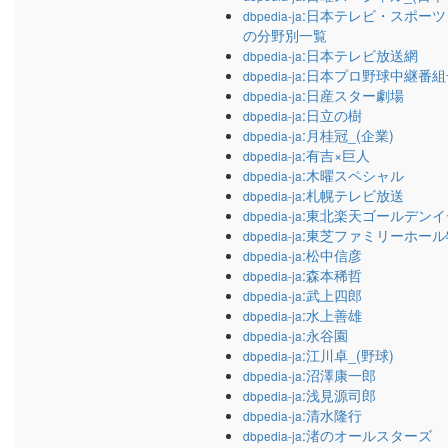
:日本テレビ・スポー
dbpedia-ja
の分野別一覧
:日本テレビ放送網
dbpedia-ja
:日本プロ野球中継番組
dbpedia-ja
:日産スター劇場
dbpedia-ja
:日立の樹
dbpedia-ja
:月桂冠_(企業)
dbpedia-ja
:有吉×巨人
dbpedia-ja
:木曜スペシャル
dbpedia-ja
:札幌テレビ放送
dbpedia-ja
:東北楽天ゴールデン
dbpedia-ja
:東芝ファミリーホール
dbpedia-ja
:松中信彦
dbpedia-ja
:森本稀哲
dbpedia-ja
:武上四郎
dbpedia-ja
:水上善雄
dbpedia-ja
:永谷園
dbpedia-ja
:江川卓_(野球)
dbpedia-ja
:沼澤康一郎
dbpedia-ja
:浅見源司郎
dbpedia-ja
:清水隆行
dbpedia-ja
:渚のオールスターズ
dbpedia-ja