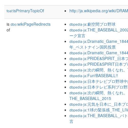
isPrimaryTopicOf
http://ja.wikipedia.org/wiki/
foaf:
is
wikiPageRedirects
:劇空間プロ野球
dbo:
dbpedia-ja
of
:THE_BASEBALL_
dbpedia-ja
ーク宣言
:Dramatic_Game_
dbpedia-ja
年_ベストナイン国民投票
:Dramatic_Game_184
dbpedia-ja
:PRIDE&SPIRIT_日
dbpedia-ja
:PRIDE&SPIRIT日本
dbpedia-ja
:次の瞬間、熱くなれ。TH
dbpedia-ja
:Fun!BASEBALL!!
dbpedia-ja
:日本テレビプロ野球中
dbpedia-ja
:日本テレビ系列プロ
dbpedia-ja
:次の瞬間、熱くなれ。
dbpedia-ja
THE_BASEBALL_2015
:元気を日本に_日本プ
dbpedia-ja
:1球の緊張感_THE_LI
dbpedia-ja
:THE_BASEBALL
dbpedia-ja
言