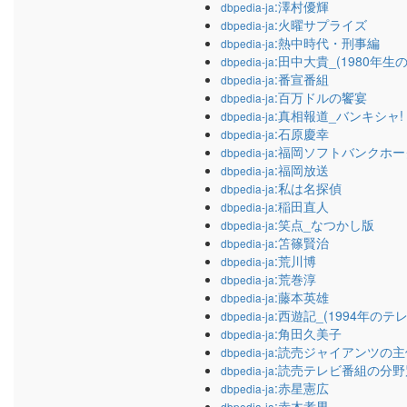
:澤村優輝
dbpedia-ja
:火曜サプライズ
dbpedia-ja
:熱中時代・刑事編
dbpedia-ja
:田中大貴_(1980年
dbpedia-ja
:番宣番組
dbpedia-ja
:百万ドルの饗宴
dbpedia-ja
:真相報道_バンキシャ!
dbpedia-ja
:石原慶幸
dbpedia-ja
:福岡ソフトバンクホー
dbpedia-ja
:福岡放送
dbpedia-ja
:私は名探偵
dbpedia-ja
:稲田直人
dbpedia-ja
:笑点_なつかし版
dbpedia-ja
:笘篠賢治
dbpedia-ja
:荒川博
dbpedia-ja
:荒巻淳
dbpedia-ja
:藤本英雄
dbpedia-ja
:西遊記_(1994年のテ
dbpedia-ja
:角田久美子
dbpedia-ja
:読売ジャイアンツの
dbpedia-ja
:読売テレビ番組の分
dbpedia-ja
:赤星憲広
dbpedia-ja
:赤木孝男
dbpedia-ja