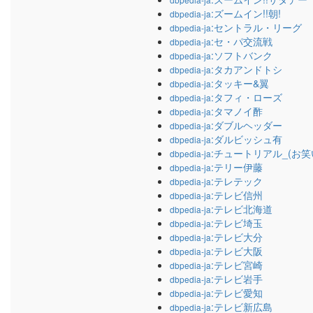
:ズームイン!!朝!
dbpedia-ja
:セントラル・リーグ
dbpedia-ja
:セ・パ交流戦
dbpedia-ja
:ソフトバンク
dbpedia-ja
:タカアンドトシ
dbpedia-ja
:タッキー&翼
dbpedia-ja
:タフィ・ローズ
dbpedia-ja
:タマノイ酢
dbpedia-ja
:ダブルヘッダー
dbpedia-ja
:ダルビッシュ有
dbpedia-ja
:チュートリアル_(お笑
dbpedia-ja
:テリー伊藤
dbpedia-ja
:テレテック
dbpedia-ja
:テレビ信州
dbpedia-ja
:テレビ北海道
dbpedia-ja
:テレビ埼玉
dbpedia-ja
:テレビ大分
dbpedia-ja
:テレビ大阪
dbpedia-ja
:テレビ宮崎
dbpedia-ja
:テレビ岩手
dbpedia-ja
:テレビ愛知
dbpedia-ja
:テレビ新広島
dbpedia-ja