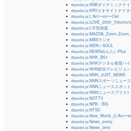
:KNBダイナミックナ
dbpedia-ja
:KRYエキサイトナイタ
dbpedia-ja
:L'Arc〜en〜Ciel
dbpedia-ja
:LOVE_2000_(hitomi
dbpedia-ja
:L字型画面
dbpedia-ja
:MAZDA_Zoom-Zo
dbpedia-ja
:MBSラジオ
dbpedia-ja
:MEN☆SOUL
dbpedia-ja
:NEWSめんたいPlus
dbpedia-ja
:NHK_BS1
dbpedia-ja
:NHKデジタル衛星ハ
dbpedia-ja
:NHK総合テレビジョン
dbpedia-ja
:NNN_JUST_NEWS
dbpedia-ja
:NNNスポーツニュース
dbpedia-ja
:NNNニューススポット
dbpedia-ja
:NNNニュースプラス1
dbpedia-ja
:NOTTV
dbpedia-ja
:NPB・BIS
dbpedia-ja
:NTSC
dbpedia-ja
:New_World_(L'Arc〜
dbpedia-ja
:News_every.
dbpedia-ja
:News_zero
dbpedia-ja