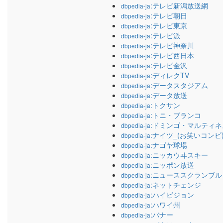
:テレビ新潟放送網
dbpedia-ja
:テレビ朝日
dbpedia-ja
:テレビ東京
dbpedia-ja
:テレビ派
dbpedia-ja
:テレビ神奈川
dbpedia-ja
:テレビ西日本
dbpedia-ja
:テレビ金沢
dbpedia-ja
:ディレクTV
dbpedia-ja
:データスタジアム
dbpedia-ja
:データ放送
dbpedia-ja
:トクサン
dbpedia-ja
:トニ・ブランコ
dbpedia-ja
:ドミンゴ・マルティネ
dbpedia-ja
:ナイツ_(お笑いコンビ
dbpedia-ja
:ナゴヤ球場
dbpedia-ja
:ニッカウヰスキー
dbpedia-ja
:ニッポン放送
dbpedia-ja
:ニューススクランブル
dbpedia-ja
:ネットチェンジ
dbpedia-ja
:ハイビジョン
dbpedia-ja
:ハワイ州
dbpedia-ja
:バナー
dbpedia-ja