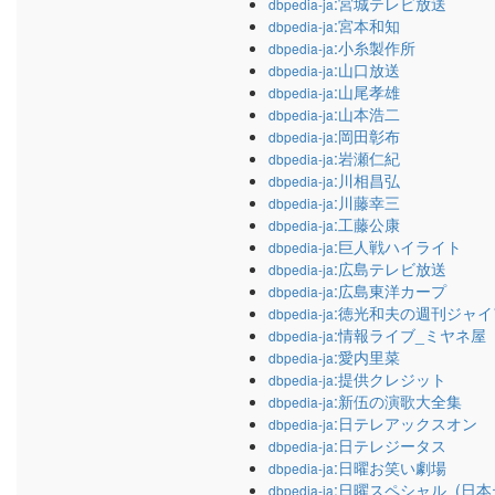
:宮城テレビ放送
dbpedia-ja
:宮本和知
dbpedia-ja
:小糸製作所
dbpedia-ja
:山口放送
dbpedia-ja
:山尾孝雄
dbpedia-ja
:山本浩二
dbpedia-ja
:岡田彰布
dbpedia-ja
:岩瀬仁紀
dbpedia-ja
:川相昌弘
dbpedia-ja
:川藤幸三
dbpedia-ja
:工藤公康
dbpedia-ja
:巨人戦ハイライト
dbpedia-ja
:広島テレビ放送
dbpedia-ja
:広島東洋カープ
dbpedia-ja
:徳光和夫の週刊ジャ
dbpedia-ja
:情報ライブ_ミヤネ屋
dbpedia-ja
:愛内里菜
dbpedia-ja
:提供クレジット
dbpedia-ja
:新伍の演歌大全集
dbpedia-ja
:日テレアックスオン
dbpedia-ja
:日テレジータス
dbpedia-ja
:日曜お笑い劇場
dbpedia-ja
:日曜スペシャル_(日本
dbpedia-ja