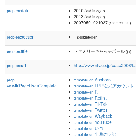
date
2010
prop-en:
(xsd:integer)
2013
(xsd:integer)
20070501021027
(xsd:decimal)
section
1
prop-en:
(xsd:integer)
title
ファミリーキャッチボール
prop-en:
(ja)
url
http://www.ntv.co.jp/base2006/fa
prop-en:
:Anchors
prop-
template-en
wikiPageUsesTemplate
:LINE公式アカウント
en:
template-en
:R
template-en
:Reflist
template-en
:TikTok
template-en
:Twitter
template-en
:Wayback
template-en
:YouTube
template-en
:いつ
template-en
:出典の明記
template-en