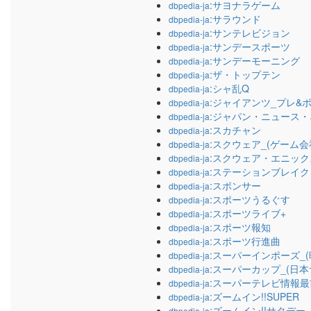
:サヨナラゲーム
dbpedia-ja
:サラウンド
dbpedia-ja
:サンテレビジョン
dbpedia-ja
:サンデースポーツ
dbpedia-ja
:サンデーモーニング
dbpedia-ja
:ザ・トップテン
dbpedia-ja
:シャ乱Q
dbpedia-ja
:ジャイアンツ_プレ&
dbpedia-ja
:ジャパン・ニュース
dbpedia-ja
:スカチャン
dbpedia-ja
:スクウェア_(ゲーム会
dbpedia-ja
:スクウェア・エニック
dbpedia-ja
:ステーションブレイク
dbpedia-ja
:スポンサー
dbpedia-ja
:スポーツうるぐす
dbpedia-ja
:スポーツライブ+
dbpedia-ja
:スポーツ報知
dbpedia-ja
:スポーツ行進曲
dbpedia-ja
:スーパーインポーズ_(
dbpedia-ja
:スーパーカップ_(日本
dbpedia-ja
:スーパーテレビ情報最
dbpedia-ja
:ズームイン!!SUPER
dbpedia-ja
:ズームイン!!サタデー
dbpedia-ja