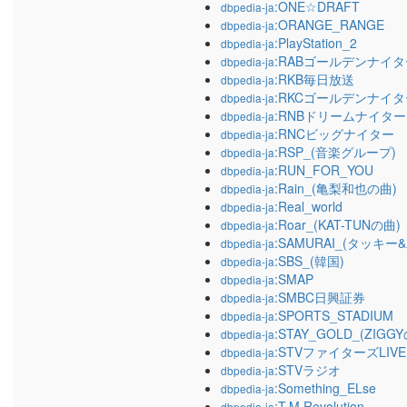
:ONE☆DRAFT
dbpedia-ja
:ORANGE_RANGE
dbpedia-ja
:PlayStation_2
dbpedia-ja
:RABゴールデンナイタ
dbpedia-ja
:RKB毎日放送
dbpedia-ja
:RKCゴールデンナイタ
dbpedia-ja
:RNBドリームナイター
dbpedia-ja
:RNCビッグナイター
dbpedia-ja
:RSP_(音楽グループ)
dbpedia-ja
:RUN_FOR_YOU
dbpedia-ja
:Rain_(亀梨和也の曲)
dbpedia-ja
:Real_world
dbpedia-ja
:Roar_(KAT-TUNの曲)
dbpedia-ja
:SAMURAI_(タッキー
dbpedia-ja
:SBS_(韓国)
dbpedia-ja
:SMAP
dbpedia-ja
:SMBC日興証券
dbpedia-ja
:SPORTS_STADIUM
dbpedia-ja
:STAY_GOLD_(ZIGG
dbpedia-ja
:STVファイターズLIVE
dbpedia-ja
:STVラジオ
dbpedia-ja
:Something_ELse
dbpedia-ja
:T.M.Revolution
dbpedia-ja