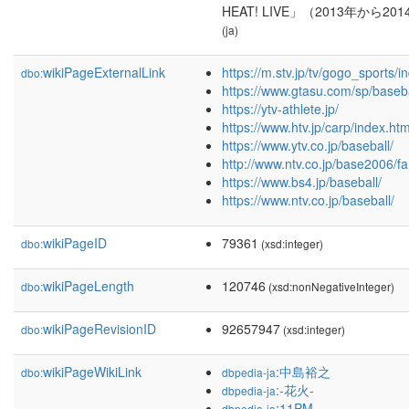
HEAT! LIVE」（2013年から
(ja)
wikiPageExternalLink
https://m.stv.jp/tv/gogo_sports/i
dbo:
https://www.gtasu.com/sp/baseba
https://ytv-athlete.jp/
https://www.htv.jp/carp/index.htm
https://www.ytv.co.jp/baseball/
http://www.ntv.co.jp/base2006/fa
https://www.bs4.jp/baseball/
https://www.ntv.co.jp/baseball/
wikiPageID
79361
dbo:
(xsd:integer)
wikiPageLength
120746
dbo:
(xsd:nonNegativeInteger)
wikiPageRevisionID
92657947
dbo:
(xsd:integer)
wikiPageWikiLink
:中島裕之
dbo:
dbpedia-ja
:-花火-
dbpedia-ja
:11PM
dbpedia-ja