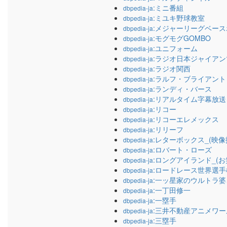
:ミニ番組
dbpedia-ja
:ミユキ野球教室
dbpedia-ja
:メジャーリーグベー
dbpedia-ja
:モグモグGOMBO
dbpedia-ja
:ユニフォーム
dbpedia-ja
:ラジオ日本ジャイア
dbpedia-ja
:ラジオ関西
dbpedia-ja
:ラルフ・ブライアント
dbpedia-ja
:ランディ・バース
dbpedia-ja
:リアルタイム字幕放送
dbpedia-ja
:リコー
dbpedia-ja
:リコーエレメックス
dbpedia-ja
:リリーフ
dbpedia-ja
:レターボックス_(映像
dbpedia-ja
:ロバート・ローズ
dbpedia-ja
:ロングアイランド_(お
dbpedia-ja
:ロードレース世界選手
dbpedia-ja
:一ッ星家のウルトラ婆
dbpedia-ja
:一丁田修一
dbpedia-ja
:一塁手
dbpedia-ja
:三井不動産アニメワー
dbpedia-ja
:三塁手
dbpedia-ja