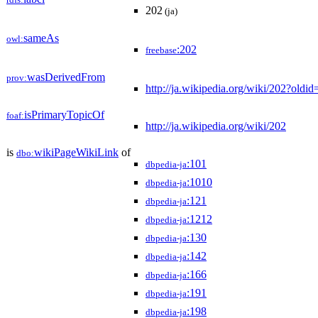
rdfs:
202
(ja)
sameAs
owl:
:202
freebase
wasDerivedFrom
prov:
http://ja.wikipedia.org/wiki/202?ol
isPrimaryTopicOf
foaf:
http://ja.wikipedia.org/wiki/202
is
wikiPageWikiLink
of
dbo:
:101
dbpedia-ja
:1010
dbpedia-ja
:121
dbpedia-ja
:1212
dbpedia-ja
:130
dbpedia-ja
:142
dbpedia-ja
:166
dbpedia-ja
:191
dbpedia-ja
:198
dbpedia-ja