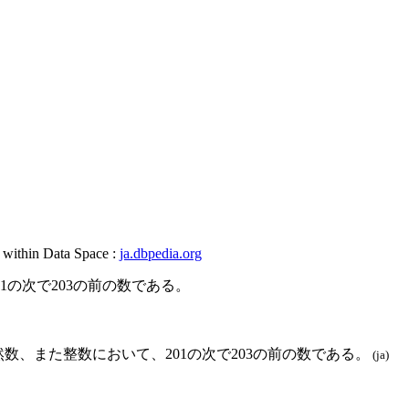
, within Data Space :
ja.dbpedia.org
1の次で203の前の数である。
然数、また整数において、201の次で203の前の数である。
(ja)