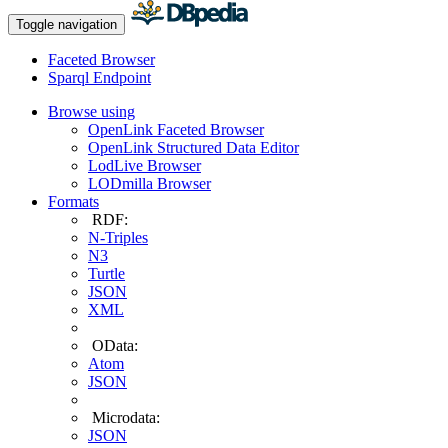
Toggle navigation
Faceted Browser
Sparql Endpoint
Browse using
OpenLink Faceted Browser
OpenLink Structured Data Editor
LodLive Browser
LODmilla Browser
Formats
RDF:
N-Triples
N3
Turtle
JSON
XML
OData:
Atom
JSON
Microdata:
JSON