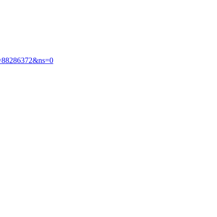
did=88286372&ns=0