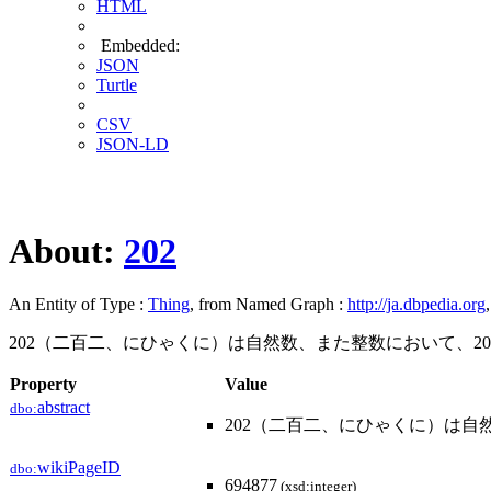
HTML
Embedded:
JSON
Turtle
CSV
JSON-LD
About:
202
An Entity of Type :
Thing
, from Named Graph :
http://ja.dbpedia.org
202（二百二、にひゃくに）は自然数、また整数において、20
Property
Value
abstract
dbo:
202（二百二、にひゃくに）は自
wikiPageID
dbo:
694877
(xsd:integer)