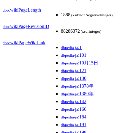
wikiPageLength
dbo:
1888
(xsd:nonNegativeInteger)
wikiPageRevisionID
dbo:
88286372
(xsd:integer)
wikiPageWikiLink
dbo:
:1
dbpedia-ja
:101
dbpedia-ja
:10月15日
dbpedia-ja
:121
dbpedia-ja
:130
dbpedia-ja
:1378年
dbpedia-ja
:1389年
dbpedia-ja
:142
dbpedia-ja
:166
dbpedia-ja
:184
dbpedia-ja
:191
dbpedia-ja
:198
dbpedia-ja