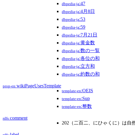
:47
dbpedia-ja
:4月8日
dbpedia-ja
:53
dbpedia-ja
:59
dbpedia-ja
:7月21日
dbpedia-ja
:黄金数
dbpedia-ja
:数の一覧
dbpedia-ja
:各位の和
dbpedia-ja
:立方和
dbpedia-ja
:約数の和
dbpedia-ja
wikiPageUsesTemplate
prop-en:
:OEIS
template-en
:Sup
template-en
:整数
template-en
comment
rdfs:
202（二百二、にひゃくに）は自
label