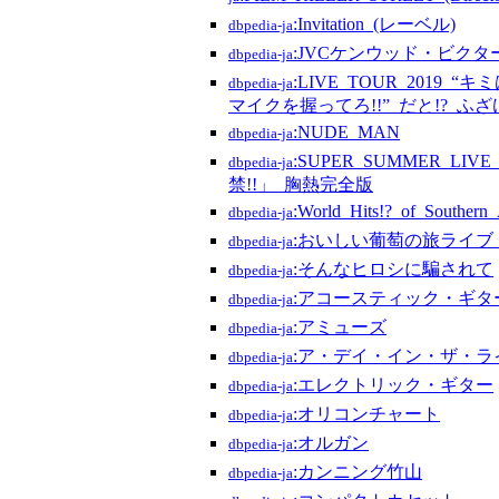
:Invitation_(レーベル)
dbpedia-ja
:JVCケンウッド・ビク
dbpedia-ja
:LIVE_TOUR_201
dbpedia-ja
マイクを握ってろ!!”_だと!?_ふざ
:NUDE_MAN
dbpedia-ja
:SUPER_SUMMER_LI
dbpedia-ja
禁!!」_胸熱完全版
:World_Hits!?_of_Southern_
dbpedia-ja
:おいしい葡萄の旅ライブ_–
dbpedia-ja
:そんなヒロシに騙されて
dbpedia-ja
:アコースティック・ギタ
dbpedia-ja
:アミューズ
dbpedia-ja
:ア・デイ・イン・ザ・ラ
dbpedia-ja
:エレクトリック・ギター
dbpedia-ja
:オリコンチャート
dbpedia-ja
:オルガン
dbpedia-ja
:カンニング竹山
dbpedia-ja