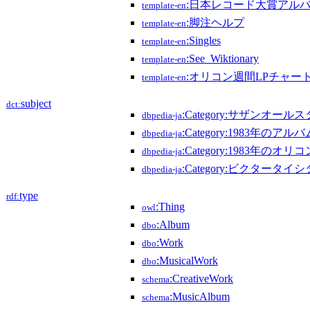
:日本レコード大賞アル
template-en
:脚注ヘルプ
template-en
:Singles
template-en
:See_Wiktionary
template-en
:オリコン週間LPチャート第
template-en
subject
dct:
:Category:サザンオー
dbpedia-ja
:Category:1983年のアルバ
dbpedia-ja
:Category:1983年
dbpedia-ja
:Category:ビクタータ
dbpedia-ja
type
rdf:
:Thing
owl
:Album
dbo
:Work
dbo
:MusicalWork
dbo
:CreativeWork
schema
:MusicAlbum
schema