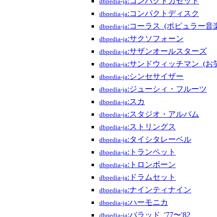
:コンパクトカセット
dbpedia-ja
:コンパクトディスク
dbpedia-ja
:コーラス_(ポピュラー音楽
dbpedia-ja
:サクソフォーン
dbpedia-ja
:サザンオールスターズ
dbpedia-ja
:サンドウィッチマン_(お
dbpedia-ja
:シンセサイザー
dbpedia-ja
:ジューシィ・フルーツ
dbpedia-ja
:スカ
dbpedia-ja
:スタジオ・アルバム
dbpedia-ja
:ストリングス
dbpedia-ja
:タイシタレーベル
dbpedia-ja
:トランペット
dbpedia-ja
:トロンボーン
dbpedia-ja
:ドラムセット
dbpedia-ja
:ナインティナイン
dbpedia-ja
:ハーモニカ
dbpedia-ja
:バラッド_'77〜'82
dbpedia-ja