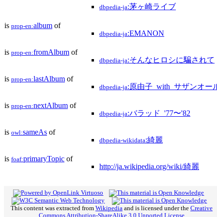
:茅ヶ崎ライブ
dbpedia-ja
is
album
of
prop-en:
:EMANON
dbpedia-ja
is
fromAlbum
of
prop-en:
:そんなヒロシに騙されて
dbpedia-ja
is
lastAlbum
of
prop-en:
:原由子_with_サザンオ
dbpedia-ja
is
nextAlbum
of
prop-en:
:バラッド_'77〜'82
dbpedia-ja
is
sameAs
of
owl:
:綺麗
dbpedia-wikidata
is
primaryTopic
of
foaf:
http://ja.wikipedia.org/wiki/綺麗
This content was extracted from
Wikipedia
and is licensed under the
Creative
Commons Attribution-ShareAlike 3.0 Unported License