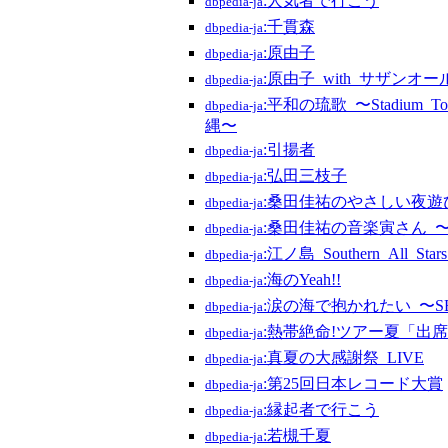
:人気者で行こう
dbpedia-ja
:千貫森
dbpedia-ja
:原由子
dbpedia-ja
:原由子_with_サザンオ
dbpedia-ja
:平和の琉歌_〜Stadium_
dbpedia-ja
縄〜
:引揚者
dbpedia-ja
:弘田三枝子
dbpedia-ja
:桑田佳祐のやさしい夜遊
dbpedia-ja
:桑田佳祐の音楽寅さん_〜M
dbpedia-ja
:江ノ島_Southern_All_Stars
dbpedia-ja
:海のYeah!!
dbpedia-ja
:涙の海で抱かれたい_〜SE
dbpedia-ja
:熱帯絶命!ツアー夏「出
dbpedia-ja
:真夏の大感謝祭_LIVE
dbpedia-ja
:第25回日本レコード大賞
dbpedia-ja
:縁起者で行こう
dbpedia-ja
:若槻千夏
dbpedia-ja