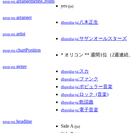
arrangementsCredits
prop-en:
yes
(ja)
arranger
prop-en:
:八木正生
dbpedia-ja
artist
prop-en:
:サザンオールスターズ
dbpedia-ja
chartPosition
prop-en:
* オリコン ** 週間1位（2週連続、
genre
prop-en:
:スカ
dbpedia-ja
:ファンク
dbpedia-ja
:ポピュラー音楽
dbpedia-ja
:ロック_(音楽)
dbpedia-ja
:歌謡曲
dbpedia-ja
:電子音楽
dbpedia-ja
headline
prop-en:
Side A
(ja)