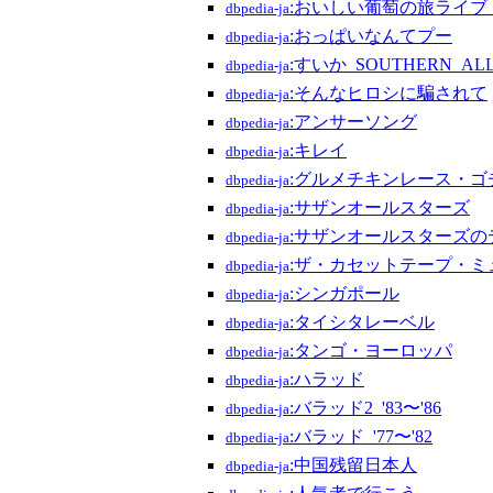
:おいしい葡萄の旅ライブ_–
dbpedia-ja
:おっぱいなんてプー
dbpedia-ja
:すいか_SOUTHERN_ALL_
dbpedia-ja
:そんなヒロシに騙されて
dbpedia-ja
:アンサーソング
dbpedia-ja
:キレイ
dbpedia-ja
:グルメチキンレース・ゴ
dbpedia-ja
:サザンオールスターズ
dbpedia-ja
:サザンオールスターズの
dbpedia-ja
:ザ・カセットテープ・ミ
dbpedia-ja
:シンガポール
dbpedia-ja
:タイシタレーベル
dbpedia-ja
:タンゴ・ヨーロッパ
dbpedia-ja
:ハラッド
dbpedia-ja
:バラッド2_'83〜'86
dbpedia-ja
:バラッド_'77〜'82
dbpedia-ja
:中国残留日本人
dbpedia-ja