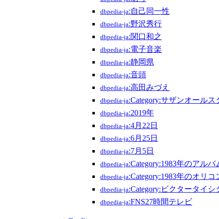
:自己同一性
dbpedia-ja
:野沢秀行
dbpedia-ja
:関口和之
dbpedia-ja
:電子音楽
dbpedia-ja
:静岡県
dbpedia-ja
:音頭
dbpedia-ja
:高田みづえ
dbpedia-ja
:Category:サザンオー
dbpedia-ja
:2019年
dbpedia-ja
:4月22日
dbpedia-ja
:6月25日
dbpedia-ja
:7月5日
dbpedia-ja
:Category:1983年のアルバ
dbpedia-ja
:Category:1983年
dbpedia-ja
:Category:ビクタータ
dbpedia-ja
:FNS27時間テレビ
dbpedia-ja