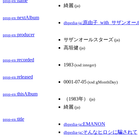
name
prop-en:
綺麗
(ja)
nextAlbum
prop-en:
:原由子_with_サザンオ
dbpedia-ja
producer
prop-en:
サザンオールスターズ
(ja)
高垣健
(ja)
recorded
prop-en:
1983
(xsd:integer)
released
prop-en:
0001-07-05
(xsd:gMonthDay)
thisAlbum
prop-en:
（1983年）
(ja)
綺麗
(ja)
title
prop-en:
:EMANON
dbpedia-ja
:そんなヒロシに騙されて
dbpedia-ja