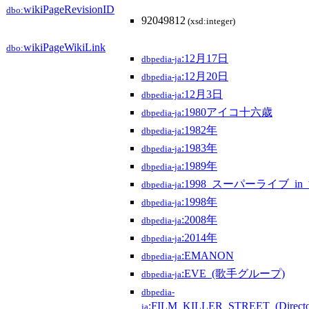
wikiPageRevisionID
dbo:
92049812
(xsd:integer)
wikiPageWikiLink
dbo:
:12月17日
dbpedia-ja
:12月20日
dbpedia-ja
:12月3日
dbpedia-ja
:1980アイコ十六歳
dbpedia-ja
:1982年
dbpedia-ja
:1983年
dbpedia-ja
:1989年
dbpedia-ja
:1998_スーパーライブ_in
dbpedia-ja
:1998年
dbpedia-ja
:2008年
dbpedia-ja
:2014年
dbpedia-ja
:EMANON
dbpedia-ja
:EVE_(歌手グループ)
dbpedia-ja
dbpedia-
:FILM_KILLER_STREET_(Direc
ja