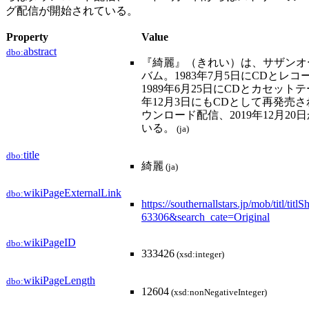
グ配信が開始されている。
Property
Value
abstract
dbo:
『綺麗』（きれい）は、サザンオ
バム。1983年7月5日にCDと
1989年6月25日にCDとカセットテ
年12月3日にもCDとして再発売さ
ウンロード配信、2019年12月2
いる。
(ja)
title
dbo:
綺麗
(ja)
wikiPageExternalLink
dbo:
https://southernallstars.jp/mob/tit
63306&search_cate=Original
wikiPageID
dbo:
333426
(xsd:integer)
wikiPageLength
dbo:
12604
(xsd:nonNegativeInteger)