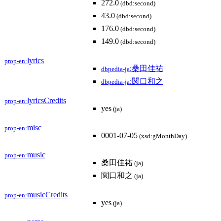
272.0
(dbd:second)
43.0
(dbd:second)
176.0
(dbd:second)
149.0
(dbd:second)
lyrics
prop-en:
:桑田佳祐
dbpedia-ja
:関口和之
dbpedia-ja
lyricsCredits
prop-en:
yes
(ja)
misc
prop-en:
0001-07-05
(xsd:gMonthDay)
music
prop-en:
桑田佳祐
(ja)
関口和之
(ja)
musicCredits
prop-en:
yes
(ja)