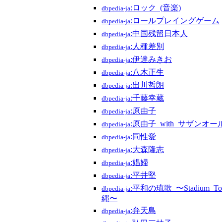
:ロック_(音楽)
dbpedia-ja
:ロールプレイングゲーム
dbpedia-ja
:中国残留日本人
dbpedia-ja
:人種差別
dbpedia-ja
:伊達みきお
dbpedia-ja
:八木正生
dbpedia-ja
:出川哲朗
dbpedia-ja
:千藤幸蔵
dbpedia-ja
:原由子
dbpedia-ja
:原由子_with_サザンオ
dbpedia-ja
:同性愛
dbpedia-ja
:大森隆志
dbpedia-ja
:娼婦
dbpedia-ja
:平井堅
dbpedia-ja
:平和の琉歌_〜Stadium_
dbpedia-ja
縄〜
:弁天島
dbpedia-ja