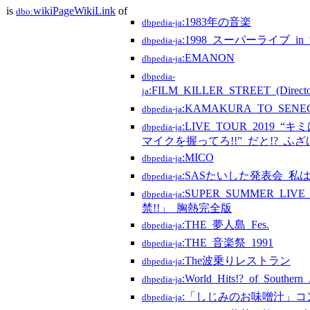
is
wikiPageWikiLink
of
dbo:
:1983年の音楽
dbpedia-ja
:1998_スーパーライブ_in
dbpedia-ja
:EMANON
dbpedia-ja
dbpedia-
:FILM_KILLER_STREET_(Direc
ja
:KAMAKURA_TO_SENE
dbpedia-ja
:LIVE_TOUR_201
dbpedia-ja
マイクを握ってろ!!”_だと!?_ふざ
:MICO
dbpedia-ja
:SASたいした発表会_私
dbpedia-ja
:SUPER_SUMMER_LI
dbpedia-ja
禁!!」_胸熱完全版
:THE_夢人島_Fes.
dbpedia-ja
:THE_音楽祭_1991
dbpedia-ja
:The波乗りレストラン
dbpedia-ja
:World_Hits!?_of_Southern_
dbpedia-ja
:「しじみのお味噌汁」コ
dbpedia-ja