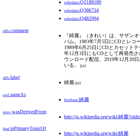
:Q2188189
wikidata
:Q386724
wikidata
:Q482994
wikidata
comment
rdfs:
『綺麗』（きれい）は、サザンオ
バム。1983年7月5日にCDと
1989年6月25日にCDとカセットテ
年12月3日にもCDとして再発売さ
ウンロード配信、2019年12月2
いる。
(ja)
label
rdfs:
綺麗
(ja)
sameAs
owl:
:綺麗
freebase
wasDerivedFrom
prov:
http://ja.wikipedia.org/wiki/綺麗?ol
isPrimaryTopicOf
foaf:
http://ja.wikipedia.org/wiki/綺麗