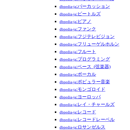
:パーカッション
dbpedia-ja
:ビートルズ
dbpedia-ja
:ピアノ
dbpedia-ja
:ファンク
dbpedia-ja
:フジテレビジョン
dbpedia-ja
:フリューゲルホルン
dbpedia-ja
:フルート
dbpedia-ja
:プログラミング
dbpedia-ja
:ベース_(弦楽器)
dbpedia-ja
:ボーカル
dbpedia-ja
:ポピュラー音楽
dbpedia-ja
:モンゴロイド
dbpedia-ja
:ヨーロッパ
dbpedia-ja
:レイ・チャールズ
dbpedia-ja
:レコード
dbpedia-ja
:レコードレーベル
dbpedia-ja
:ロサンゼルス
dbpedia-ja