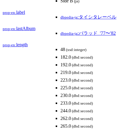
Side B
(ja)
label
prop-en:
:タイシタレーベル
dbpedia-ja
lastAlbum
prop-en:
:バラッド_'77〜'82
dbpedia-ja
length
prop-en:
48
(xsd:integer)
182.0
(dbd:second)
192.0
(dbd:second)
219.0
(dbd:second)
223.0
(dbd:second)
225.0
(dbd:second)
230.0
(dbd:second)
233.0
(dbd:second)
244.0
(dbd:second)
262.0
(dbd:second)
265.0
(dbd:second)