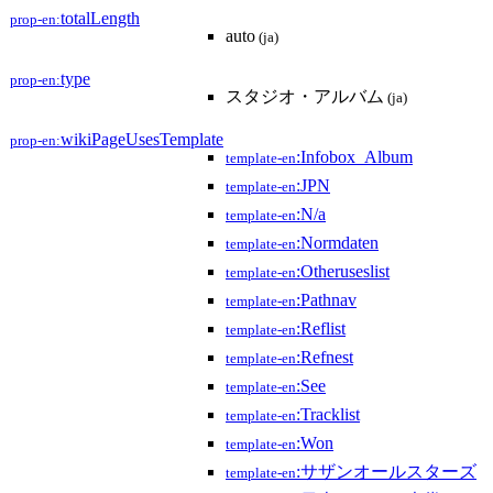
totalLength
prop-en:
auto
(ja)
type
prop-en:
スタジオ・アルバム
(ja)
wikiPageUsesTemplate
prop-en:
:Infobox_Album
template-en
:JPN
template-en
:N/a
template-en
:Normdaten
template-en
:Otheruseslist
template-en
:Pathnav
template-en
:Reflist
template-en
:Refnest
template-en
:See
template-en
:Tracklist
template-en
:Won
template-en
:サザンオールスターズ
template-en