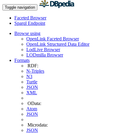
Toggle navigation
Faceted Browser
Sparql Endpoint
Browse using
OpenLink Faceted Browser
OpenLink Structured Data Editor
LodLive Browser
LODmilla Browser
Formats
RDF:
N-Triples
N3
Turtle
JSON
XML
OData:
Atom
JSON
Microdata:
JSON