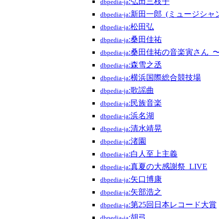
:弘田三枝子
dbpedia-ja
:新田一郎_(ミュージシャン
dbpedia-ja
:松田弘
dbpedia-ja
:桑田佳祐
dbpedia-ja
:桑田佳祐の音楽寅さん_〜M
dbpedia-ja
:森雪之丞
dbpedia-ja
:横浜国際総合競技場
dbpedia-ja
:歌謡曲
dbpedia-ja
:民族音楽
dbpedia-ja
:浜名湖
dbpedia-ja
:清水靖晃
dbpedia-ja
:渚園
dbpedia-ja
:白人至上主義
dbpedia-ja
:真夏の大感謝祭_LIVE
dbpedia-ja
:矢口博康
dbpedia-ja
:矢部浩之
dbpedia-ja
:第25回日本レコード大賞
dbpedia-ja
:胡弓
dbpedia-ja