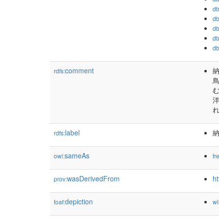
db
db
db
db
db
comment
rdfs:
label
rdfs:
sameAs
owl:
fr
wasDerivedFrom
h
prov:
depiction
foaf:
wi