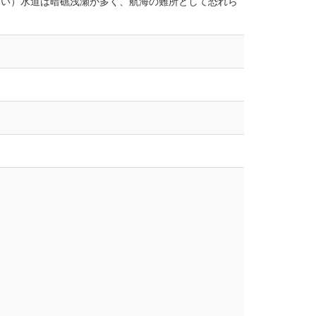
まい）水道は暗礁浅瀬が多く、航海の難所として恐れら