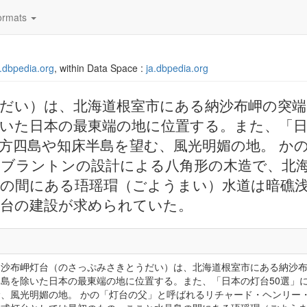
rmats
ja.dbpedia.org
, within Data Space :
ja.dbpedia.org
だい）は、北海道根室市にある納沙布岬の突端
除いた日本の最東端の地に位置する。また、「日
方四島や知床半島を望む、風光明媚の地。 か
ブラントンの設計による八角形の木造で、北
の間にある珸瑶瑁（ごようまい）水道は暗礁
台の建設が求められていた。
納沙布岬灯台（のさっぷみさきとうだい）は、北海道根室市にある納沙布
鳥島を除いた日本の最東端の地に位置する。また、「日本の灯台50選」
む、風光明媚の地。 かの「灯台の父」と呼ばれるリチャード・ヘンリー