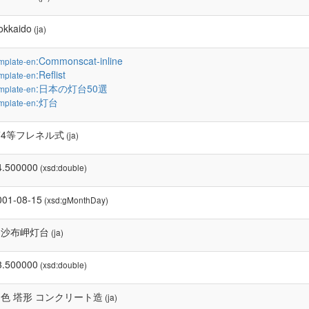
okkaido
(ja)
:Commonscat-inline
mplate-en
:Reflist
mplate-en
:日本の灯台50選
mplate-en
:灯台
mplate-en
第4等フレネル式
(ja)
4.500000
(xsd:double)
001-08-15
(xsd:gMonthDay)
納沙布岬灯台
(ja)
3.500000
(xsd:double)
色 塔形 コンクリート造
(ja)