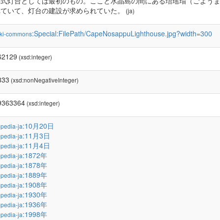
洋式灯台としては最初のもの。ここと水晶島の間にある珸瑶瑁（ごよう
れていて、灯台の建設が求められていた。
(ja)
:Special:FilePath/CapeNosappuLighthouse.jpg?width=300
ki-commons
62129
(xsd:integer)
833
(xsd:nonNegativeInteger)
9363364
(xsd:integer)
:10月20日
pedia-ja
:11月3日
pedia-ja
:11月4日
pedia-ja
:1872年
pedia-ja
:1878年
pedia-ja
:1889年
pedia-ja
:1908年
pedia-ja
:1930年
pedia-ja
:1936年
pedia-ja
:1998年
pedia-ja