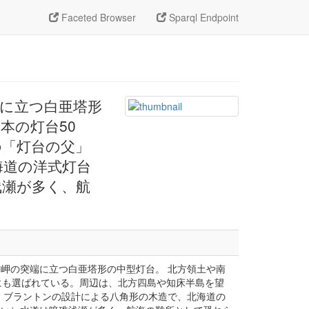
Faceted Browser
Sparql Endpoint
に立つ白亜塔形
本の灯台50
の「灯台の父」
海道の洋式灯台
浅瀬が多く、航
岬の突端に立つ白亜塔形の中型灯台。 北方領土や南
にも選ばれている。周辺は、北方四島や知床半島を望
・ブラントンの設計による八角形の木造で、北海道の