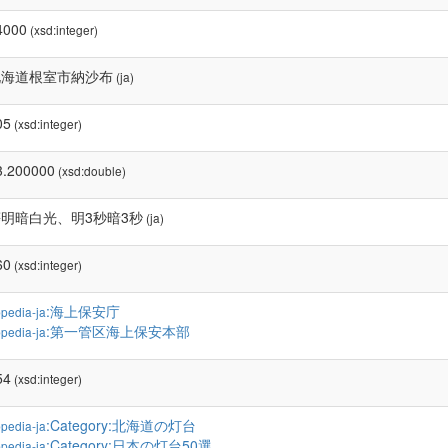
4000
(xsd:integer)
北海道根室市納沙布
(ja)
05
(xsd:integer)
3.200000
(xsd:double)
明暗白光、明3秒暗3秒
(ja)
60
(xsd:integer)
:海上保安庁
pedia-ja
:第一管区海上保安本部
pedia-ja
54
(xsd:integer)
:Category:北海道の灯台
pedia-ja
:Category:日本の灯台50選
pedia-ja