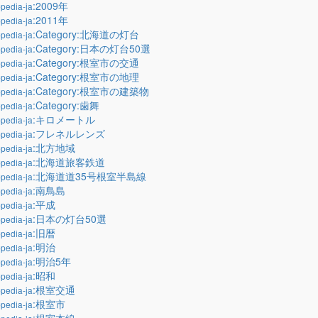
:2009年
pedia-ja
:2011年
pedia-ja
:Category:北海道の灯台
pedia-ja
:Category:日本の灯台50選
pedia-ja
:Category:根室市の交通
pedia-ja
:Category:根室市の地理
pedia-ja
:Category:根室市の建築物
pedia-ja
:Category:歯舞
pedia-ja
:キロメートル
pedia-ja
:フレネルレンズ
pedia-ja
:北方地域
pedia-ja
:北海道旅客鉄道
pedia-ja
:北海道道35号根室半島線
pedia-ja
:南鳥島
pedia-ja
:平成
pedia-ja
:日本の灯台50選
pedia-ja
:旧暦
pedia-ja
:明治
pedia-ja
:明治5年
pedia-ja
:昭和
pedia-ja
:根室交通
pedia-ja
:根室市
pedia-ja