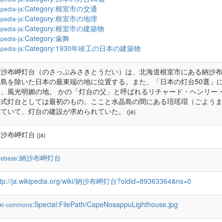
:Category:根室市の交通
pedia-ja
:Category:根室市の地理
pedia-ja
:Category:根室市の建築物
pedia-ja
:Category:歯舞
pedia-ja
:Category:1930年竣工の日本の建築物
pedia-ja
納沙布岬灯台（のさっぷみさきとうだい）は、北海道根室市にある納沙布
鳥島を除いた日本の最東端の地に位置する。また、「日本の灯台50選」
む、風光明媚の地。 かの「灯台の父」と呼ばれるリチャード・ヘンリー
洋式灯台としては最初のもの。ここと水晶島の間にある珸瑶瑁（ごよう
れていて、灯台の建設が求められていた。
(ja)
納沙布岬灯台
(ja)
:納沙布岬灯台
eebase
ttp://ja.wikipedia.org/wiki/納沙布岬灯台?oldid=89363364&ns=0
:Special:FilePath/CapeNosappuLighthouse.jpg
ki-commons