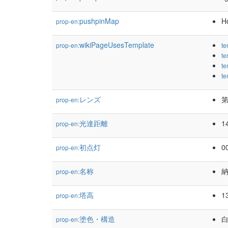
pushpinMap
H
prop-en:
wikiPageUsesTemplate
prop-en:
te
te
te
te
レンズ
prop-en:
光達距離
1
prop-en:
初点灯
0
prop-en:
名称
prop-en:
塔高
1
prop-en:
塗色・構造
白
prop-en: