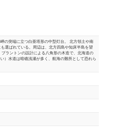
岬の突端に立つ白亜塔形の中型灯台。 北方領土や南
にも選ばれている。周辺は、北方四島や知床半島を望
・ブラントンの設計による八角形の木造で、北海道の
まい）水道は暗礁浅瀬が多く、航海の難所として恐れら