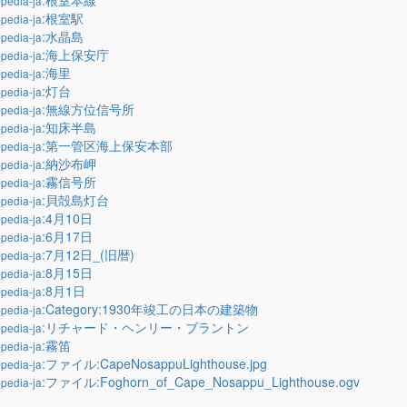
:根室本線
pedia-ja
:根室駅
pedia-ja
:水晶島
pedia-ja
:海上保安庁
pedia-ja
:海里
pedia-ja
:灯台
pedia-ja
:無線方位信号所
pedia-ja
:知床半島
pedia-ja
:第一管区海上保安本部
pedia-ja
:納沙布岬
pedia-ja
:霧信号所
pedia-ja
:貝殻島灯台
pedia-ja
:4月10日
pedia-ja
:6月17日
pedia-ja
:7月12日_(旧暦)
pedia-ja
:8月15日
pedia-ja
:8月1日
pedia-ja
:Category:1930年竣工の日本の建築物
pedia-ja
:リチャード・ヘンリー・ブラントン
pedia-ja
:霧笛
pedia-ja
:ファイル:CapeNosappuLighthouse.jpg
pedia-ja
:ファイル:Foghorn_of_Cape_Nosappu_Lighthouse.ogv
pedia-ja