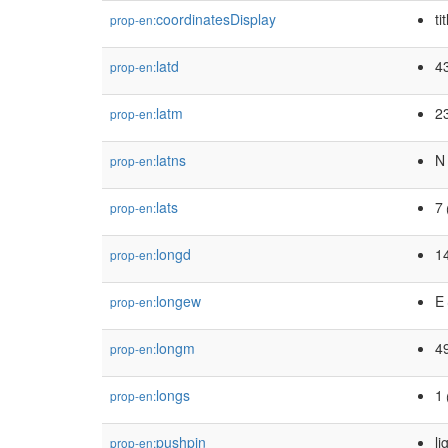
coordinatesDisplay
ti
prop-en:
latd
4
prop-en:
latm
2
prop-en:
latns
N
prop-en:
lats
7
prop-en:
longd
1
prop-en:
longew
E
prop-en:
longm
4
prop-en:
longs
1
prop-en:
pushpin
li
prop-en: