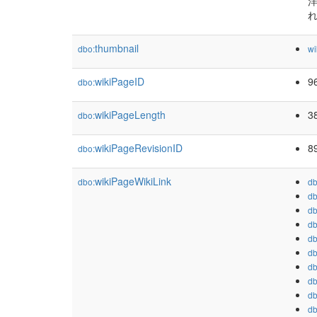
thumbnail
dbo:
wi
wikiPageID
9
dbo:
wikiPageLength
3
dbo:
wikiPageRevisionID
8
dbo:
wikiPageWikiLink
dbo:
db
db
db
db
db
db
db
db
db
db