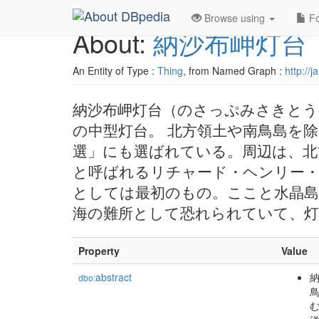
Browse using
Fo
About:
納沙布岬灯台
An Entity of Type :
Thing
, from Named Graph :
http://
納沙布岬灯台（のさっぷみさきとう
の中型灯台。 北方領土や南鳥島を
選」にも選ばれている。周辺は、北
と呼ばれるリチャード・ヘンリー・
としては最初のもの。ここと水晶島
海の難所として恐れられていて、灯
Property
Value
abstract
dbo: