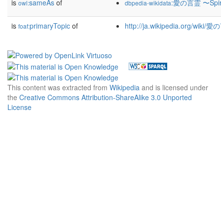
is
sameAs
of
:愛の言霊 〜Spiri
owl:
dbpedia-wikidata
is
primaryTopic
of
http://ja.wikipedia.org/wik
foaf:
This content was extracted from
Wikipedia
and is licensed under
the
Creative Commons Attribution-ShareAlike 3.0 Unported
License