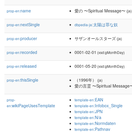
name
愛の 〜Spiritual Message〜
prop-en:
(ja)
nextSingle
:太陽は罪な奴
prop-en:
dbpedia-ja
producer
サザンオールスターズ
prop-en:
(ja)
recorded
0001-02-01
prop-en:
(xsd:gMonthDay)
released
0001-05-20
prop-en:
(xsd:gMonthDay)
thisSingle
（1996年）
prop-en:
(ja)
愛の言霊 〜Spiritual Message
:EAN
prop-
template-en
wikiPageUsesTemplate
:Infobox_Single
en:
template-en
:JPN
template-en
:N/a
template-en
:Normdaten
template-en
:Pathnav
template-en