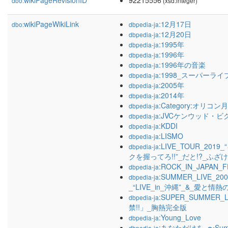
wikiPageRevisionID
92215556
dbo:
(xsd:integer)
wikiPageWikiLink
:12月17日
dbo:
dbpedia-ja
:12月20日
dbpedia-ja
:1995年
dbpedia-ja
:1996年
dbpedia-ja
:1996年の音楽
dbpedia-ja
:1998_スーパーライブ
dbpedia-ja
:2005年
dbpedia-ja
:2014年
dbpedia-ja
:Category:オリ
dbpedia-ja
:JVCケンウッド・
dbpedia-ja
:KDDI
dbpedia-ja
:LISMO
dbpedia-ja
:LIVE_TOUR_
dbpedia-ja
クを握ってろ!!”_だと!?_ふざけ
:ROCK_IN_JAPAN_F
dbpedia-ja
:SUMMER_LIV
dbpedia-ja
_“LIVE_in_沖縄”_&_愛と情
:SUPER_SUMMER
dbpedia-ja
禁!!」_胸熱完全版
:Young_Love
dbpedia-ja
:あなただけを_〜Summe
dbpedia-ja