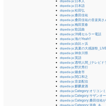
:日本人
dbpedia-ja
:日本語
dbpedia-ja
:松田弘
dbpedia-ja
:桑田佳祐
dbpedia-ja
:桑田佳祐の音楽寅さん_
dbpedia-ja
:梅田英春
dbpedia-ja
:歌謡曲
dbpedia-ja
:沖縄セルラー電話
dbpedia-ja
:海のYeah!!
dbpedia-ja
:由比ヶ浜
dbpedia-ja
:真夏の大感謝祭_LIV
dbpedia-ja
:神奈川県
dbpedia-ja
:英語
dbpedia-ja
:透明人間_(テレビド
dbpedia-ja
:野沢秀行
dbpedia-ja
:鎌倉市
dbpedia-ja
:関口和之
dbpedia-ja
:音楽配信
dbpedia-ja
:麒麟麦酒
dbpedia-ja
:Category:オリ
dbpedia-ja
:Category:サザ
dbpedia-ja
:Category:桑田
dbpedia-ja
:Category:楽曲_あ
dbpedia-ja