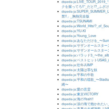
:LIVE_TOUR_
dbpedia-ja
クを握ってろ!!”_だと!?_ふざけ
:SUPER_SUMMER
dbpedia-ja
禁!!」_胸熱完全版
:TSUNAMI
dbpedia-ja
:World_Hits!?_of_Sou
dbpedia-ja
:YU-KI
dbpedia-ja
:Young_Love
dbpedia-ja
:あなただけを_〜Summe
dbpedia-ja
:サザンオールスター
dbpedia-ja
:サザンオールスター
dbpedia-ja
:バラッド3_〜the_alb
dbpedia-ja
:ベストヒットUSAS_(Ultr
dbpedia-ja
:壮年JUMP
dbpedia-ja
:太陽は罪な奴
dbpedia-ja
:平和の牛歌
dbpedia-ja
:平和の琉歌_〜Stadi
dbpedia-ja
縄〜
:愛の言霊
dbpedia-ja
:東京VICTORY
dbpedia-ja
:海のYeah!!
dbpedia-ja
:涙の海で抱かれたい_〜
dbpedia-ja
:真夏の大感謝祭_LIV
dbpedia-ja