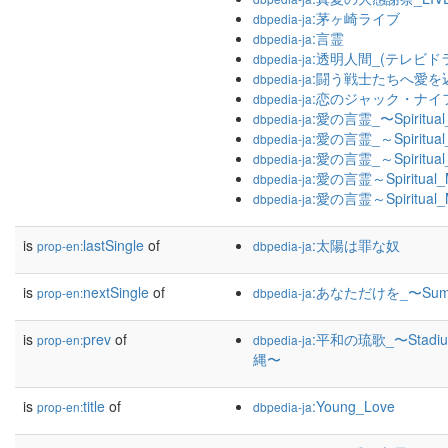
:茅ヶ崎ライブ
dbpedia-ja
:言霊
dbpedia-ja
:透明人間_(テレビド
dbpedia-ja
:闘う戦士たちへ愛を
dbpedia-ja
:恋のジャック・ナイ
dbpedia-ja
:愛の言霊_〜Spiritual
dbpedia-ja
:愛の言霊_～Spiritual
dbpedia-ja
:愛の言霊_～Spiritua
dbpedia-ja
:愛の言霊～Spiritual_
dbpedia-ja
:愛の言霊～Spiritual
dbpedia-ja
is
lastSingle
of
:太陽は罪な奴
prop-en:
dbpedia-ja
is
nextSingle
of
:あなただけを_〜Summe
prop-en:
dbpedia-ja
is
prev
of
:平和の琉歌_〜Stadi
prop-en:
dbpedia-ja
縄〜
is
title
of
:Young_Love
prop-en:
dbpedia-ja