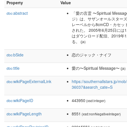
Property
Value
abstract
「愛の言霊 〜Spiritual 
dbo:
ジ）は、サザンオールスターズ
レーベルから8cmCD・カセッ
された。 2005年6月25日には
はダウンロード配信、2019年
る。
(ja)
bSide
恋のジャック・ナイフ
dbo:
title
愛の〜Spiritual Message〜
dbo:
(ja)
wikiPageExternalLink
https://southernallstars.jp/m
dbo:
36037&search_cate=S
wikiPageID
443950
dbo:
(xsd:integer)
wikiPageLength
8551
dbo:
(xsd:nonNegativeInteger)