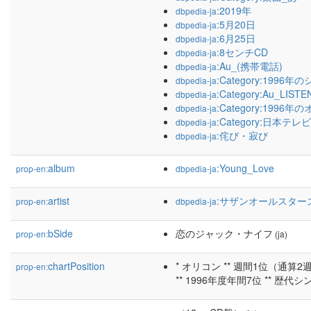
:2019年
dbpedia-ja
:5月20日
dbpedia-ja
:6月25日
dbpedia-ja
:8センチCD
dbpedia-ja
:Au_(携帯電話)
dbpedia-ja
:Category:1996
dbpedia-ja
:Category:Au_L
dbpedia-ja
:Category:19
dbpedia-ja
:Category:日本
dbpedia-ja
:侘び・寂び
dbpedia-ja
album
:Young_Love
prop-en:
dbpedia-ja
artist
:サザンオールスター
prop-en:
dbpedia-ja
bSide
恋のジャック・ナイフ
prop-en:
(ja)
chartPosition
* オリコン ** 週間1位（通算2週
prop-en:
** 1996年度年間7位 ** 歴