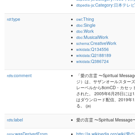
:Category:日本
dbpedia-ja
type
:Thing
rdf:
owl
:Single
dbo
:Work
dbo
:MusicalWork
dbo
:CreativeWork
schema
:Q134556
wikidata
:Q2188189
wikidata
:Q386724
wikidata
comment
「愛の言霊 〜Spiritual 
rdfs:
ジ）は、サザンオールスターズ
レーベルから8cmCD・カセッ
された。 2005年6月25日には
はダウンロード配信、2019年
る。
(ja)
label
愛の言霊 〜Spiritual Message
rdfs:
wasDerivedFrom
http://ja.wikipedia.org/wik
prov: