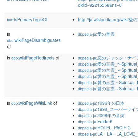
oldid=92215556&ns=0
isPrimaryTopicOf
http://ja.wikipedia.org/wik
foaf:
is
:愛の言霊
dbpedia-ja
wikiPageDisambiguates
dbo:
of
is
wikiPageRedirects
of
:恋のジャック・ナイ
dbo:
dbpedia-ja
:愛の言霊_〜Spiritual
dbpedia-ja
:愛の言霊_～Spiritual
dbpedia-ja
:愛の言霊_～Spiritua
dbpedia-ja
:愛の言霊～Spiritual_
dbpedia-ja
:愛の言霊～Spiritual
dbpedia-ja
is
wikiPageWikiLink
of
:1996年の日本
dbo:
dbpedia-ja
:1998_スーパーライブ
dbpedia-ja
:2008年の音楽
dbpedia-ja
:Folder5
dbpedia-ja
:HOTEL_PACIFIC
dbpedia-ja
:LA・LA・LA_LOVE
dbpedia-ja