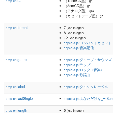
ean
（12cmCD盤）
prop-en:
(ja)
（8cmCD盤）
(ja)
（アナログ盤）
(ja)
（カセットテープ盤）
(ja)
format
7
prop-en:
(xsd:integer)
8
(xsd:integer)
12
(xsd:integer)
:コンパクトカセット
dbpedia-ja
:音楽配信
dbpedia-ja
genre
:グループ・サウンズ
prop-en:
dbpedia-ja
:ラップ
dbpedia-ja
:ロック_(音楽)
dbpedia-ja
:歌謡曲
dbpedia-ja
label
:タイシタレーベル
prop-en:
dbpedia-ja
lastSingle
:あなただけを_〜Summe
prop-en:
dbpedia-ja
length
5
prop-en:
(xsd:integer)