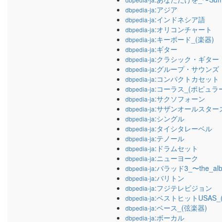
:アジア
dbpedia-ja
:インドネシア語
dbpedia-ja
:オリコンチャート
dbpedia-ja
:キーボード_(楽器)
dbpedia-ja
:ギター
dbpedia-ja
:クラシック・ギター
dbpedia-ja
:グループ・サウンズ
dbpedia-ja
:コンパクトカセット
dbpedia-ja
:コーラス_(ポピュラ
dbpedia-ja
:サクソフォーン
dbpedia-ja
:サザンオールスター
dbpedia-ja
:シングル
dbpedia-ja
:タイシタレーベル
dbpedia-ja
:テノール
dbpedia-ja
:ドラムセット
dbpedia-ja
:ニューヨーク
dbpedia-ja
:バラッド3_〜the_alb
dbpedia-ja
:バリトン
dbpedia-ja
:フジテレビジョン
dbpedia-ja
:ベストヒットUSAS_(Ultr
dbpedia-ja
:ベース_(弦楽器)
dbpedia-ja
:ボーカル
dbpedia-ja