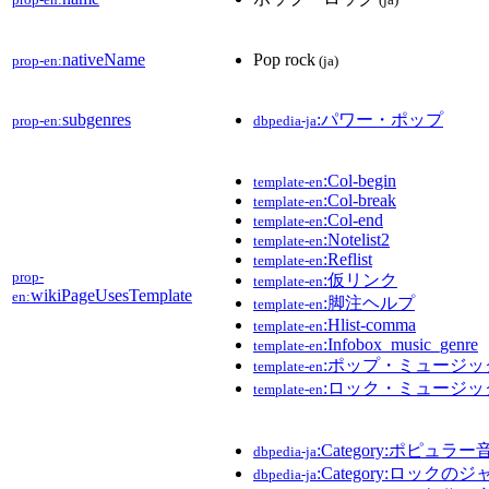
nativeName
Pop rock
prop-en:
(ja)
subgenres
:パワー・ポップ
prop-en:
dbpedia-ja
:Col-begin
template-en
:Col-break
template-en
:Col-end
template-en
:Notelist2
template-en
:Reflist
template-en
prop-
:仮リンク
template-en
wikiPageUsesTemplate
en:
:脚注ヘルプ
template-en
:Hlist-comma
template-en
:Infobox_music_genre
template-en
:ポップ・ミュージッ
template-en
:ロック・ミュージッ
template-en
:Category:ポピュラー
dbpedia-ja
:Category:ロックの
dbpedia-ja