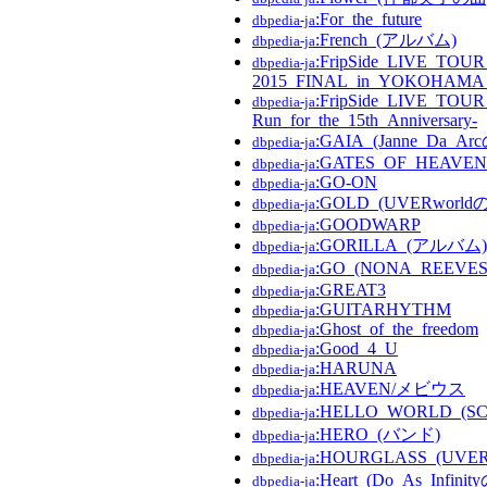
:For_the_future
dbpedia-ja
:French_(アルバム)
dbpedia-ja
:FripSide_LIVE_TOUR
dbpedia-ja
2015_FINAL_in_YOKOHAM
:FripSide_LIVE_TOUR_
dbpedia-ja
Run_for_the_15th_Anniversary-
:GAIA_(Janne_Da_
dbpedia-ja
:GATES_OF_HEAVEN
dbpedia-ja
:GO-ON
dbpedia-ja
:GOLD_(UVERworld
dbpedia-ja
:GOODWARP
dbpedia-ja
:GORILLA_(アルバム)
dbpedia-ja
:GO_(NONA_REEV
dbpedia-ja
:GREAT3
dbpedia-ja
:GUITARHYTHM
dbpedia-ja
:Ghost_of_the_freedom
dbpedia-ja
:Good_4_U
dbpedia-ja
:HARUNA
dbpedia-ja
:HEAVEN/メビウス
dbpedia-ja
:HELLO_WORLD_(
dbpedia-ja
:HERO_(バンド)
dbpedia-ja
:HOURGLASS_(UVER
dbpedia-ja
:Heart_(Do_As_Infini
dbpedia-ja