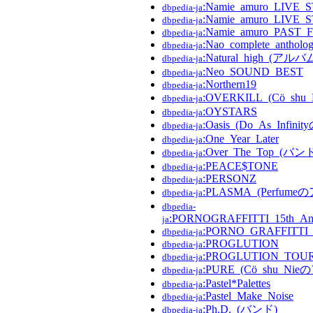
:Namie_amuro_LIVE_
dbpedia-ja
:Namie_amuro_LIVE_
dbpedia-ja
:Namie_amuro_PAST_
dbpedia-ja
:Nao_complete_antholo
dbpedia-ja
:Natural_high_(アルバ
dbpedia-ja
:Neo_SOUND_BEST
dbpedia-ja
:Northern19
dbpedia-ja
:OVERKILL_(Cö_sh
dbpedia-ja
:OYSTARS
dbpedia-ja
:Oasis_(Do_As_Infini
dbpedia-ja
:One_Year_Later
dbpedia-ja
:Over_The_Top_(バン
dbpedia-ja
:PEACE$TONE
dbpedia-ja
:PERSONZ
dbpedia-ja
:PLASMA_(Perfum
dbpedia-ja
dbpedia-
:PORNOGRAFFITTI_15th_An
ja
:PORNO_GRAFFITTI
dbpedia-ja
:PROGLUTION
dbpedia-ja
:PROGLUTION_TOUR
dbpedia-ja
:PURE_(Cö_shu_Ni
dbpedia-ja
:Pastel*Palettes
dbpedia-ja
:Pastel_Make_Noise
dbpedia-ja
:Ph.D._(バンド)
dbpedia-ja