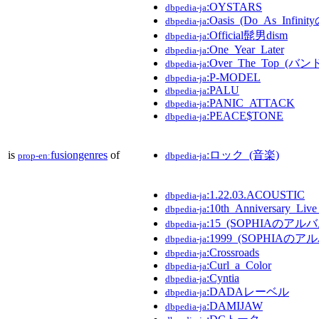
:OYSTARS
dbpedia-ja
:Oasis_(Do_As_Infini
dbpedia-ja
:Official髭男dism
dbpedia-ja
:One_Year_Later
dbpedia-ja
:Over_The_Top_(バン
dbpedia-ja
:P-MODEL
dbpedia-ja
:PALU
dbpedia-ja
:PANIC_ATTACK
dbpedia-ja
:PEACE$TONE
dbpedia-ja
is
fusiongenres
of
:ロック_(音楽)
prop-en:
dbpedia-ja
:1.22.03.ACOUSTIC
dbpedia-ja
:10th_Anniversary_L
dbpedia-ja
:15_(SOPHIAのアルバ
dbpedia-ja
:1999_(SOPHIAのア
dbpedia-ja
:Crossroads
dbpedia-ja
:Curl_a_Color
dbpedia-ja
:Cyntia
dbpedia-ja
:DADAレーベル
dbpedia-ja
:DAMIJAW
dbpedia-ja