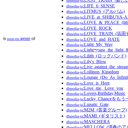
:LAST_TRAIN_-新し
dbpedia-ja
:LIFE_6_SENSE
dbpedia-ja
:LITMUS_(アルバム)
dbpedia-ja
:LIVE_at_SHIBUYA-A
dbpedia-ja
:LOVE_&_PEACE_(littl
dbpedia-ja
:LOVE_ROCK
dbpedia-ja
:LOVE_TRAIN_(
dbpedia-ja
is
genre
of
prop-en:
:LOVE_and_HATE
dbpedia-ja
:Light_My_Way
dbpedia-ja
:Light〜saw_the_light
dbpedia-ja
:Lilith_(ロックバンド)
dbpedia-ja
:Lily's_Blow
dbpedia-ja
:Live_against_the_strea
dbpedia-ja
:Lollipop_Kingdom
dbpedia-ja
:Lounge_(Do_As_Inf
dbpedia-ja
:Love_is_Here
dbpedia-ja
:Love_me,_Love_you
dbpedia-ja
:Lovers,Birthday,Music
dbpedia-ja
:Lucky_Chanceをも
dbpedia-ja
:Lunatic_Gate
dbpedia-ja
:M2M_(音楽グループ)
dbpedia-ja
:MAMI_(ギタリスト)
dbpedia-ja
:MASCHERA
dbpedia-ja
:MELLOW_(清春のア
dbpedia-ja