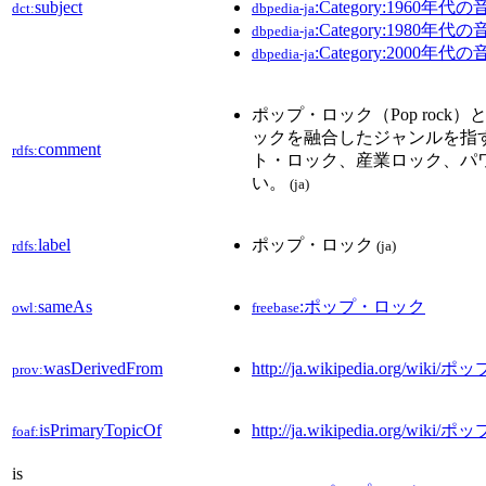
subject
:Category:1960年代
dct:
dbpedia-ja
:Category:1980年代
dbpedia-ja
:Category:2000年代
dbpedia-ja
ポップ・ロック（Pop roc
ックを融合したジャンルを指
comment
rdfs:
ト・ロック、産業ロック、パ
い。
(ja)
label
ポップ・ロック
rdfs:
(ja)
sameAs
:ポップ・ロック
owl:
freebase
wasDerivedFrom
http://ja.wikipedia.org/wik
prov:
isPrimaryTopicOf
http://ja.wikipedia.org/wik
foaf:
is