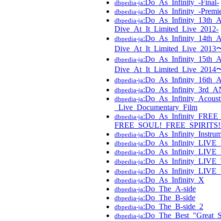
:Do_As_Infinity_-Final-
dbpedia-ja
:Do_As_Infinity_-Premie
dbpedia-ja
:Do_As_Infinity_13th_A
dbpedia-ja
Dive_At_It_Limited_Live_2012-
:Do_As_Infinity_14th_
dbpedia-ja
Dive_At_It_Limited_Live_2013
:Do_As_Infinity_15th_
dbpedia-ja
Dive_At_It_Limited_Live_2014
:Do_As_Infinity_16th_
dbpedia-ja
:Do_As_Infinity_3r
dbpedia-ja
:Do_As_Infinity_Acous
dbpedia-ja
_Live_Documentary_Film
:Do_As_Infinity_FREE
dbpedia-ja
FREE_SOUL!_FREE_SPIRITS!
:Do_As_Infinity_Instr
dbpedia-ja
:Do_As_Infinity_LIV
dbpedia-ja
:Do_As_Infinity_LIVE
dbpedia-ja
:Do_As_Infinity_L
dbpedia-ja
:Do_As_Infinity_LIV
dbpedia-ja
:Do_As_Infinity_X
dbpedia-ja
:Do_The_A-side
dbpedia-ja
:Do_The_B-side
dbpedia-ja
:Do_The_B-side_2
dbpedia-ja
:Do_The_Best_"Great_Su
dbpedia-ja