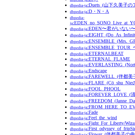
:Duets_(山下久美子
dbpedia-ja
:D・N・A
dbpedia-ja
dbpedia-
:EDEN_no_SONO_Live_at_
ja
:EDEN〜君がいない
dbpedia-ja
:EIGHT_(Do_As_Inf
dbpedia-ja
:ENSEMBLE_(Mrs.
dbpedia-ja
:ENSEMBLE_TO
dbpedia-ja
:ETERNALBEAT
dbpedia-ja
:ETERNAL_FLAME
dbpedia-ja
:EVERLASTING_(No
dbpedia-ja
:Endscape
dbpedia-ja
:FAREWELL_(伴都
dbpedia-ja
:FLARE_(Cö_shu_Ni
dbpedia-ja
:FOOL_PHOOL
dbpedia-ja
:FOREVER_LOVE
dbpedia-ja
:FREEDOM_(Janne_D
dbpedia-ja
:FROM_HERE_TO_E
dbpedia-ja
:Fade
dbpedia-ja
:Feel_the_wind
dbpedia-ja
:Fight_For_Liberty/Wi
dbpedia-ja
:First_odyssey_of_fripSi
dbpedia-ja
:Flower_(伴都美子の曲
dbpedia-ja