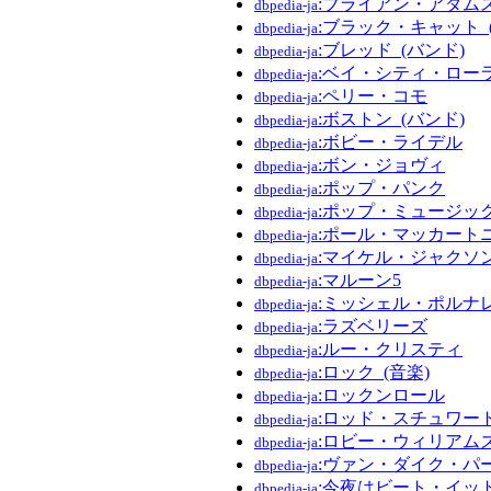
:ブライアン・アダム
dbpedia-ja
:ブラック・キャット
dbpedia-ja
:ブレッド_(バンド)
dbpedia-ja
:ベイ・シティ・ロー
dbpedia-ja
:ペリー・コモ
dbpedia-ja
:ボストン_(バンド)
dbpedia-ja
:ボビー・ライデル
dbpedia-ja
:ボン・ジョヴィ
dbpedia-ja
:ポップ・パンク
dbpedia-ja
:ポップ・ミュージッ
dbpedia-ja
:ポール・マッカート
dbpedia-ja
:マイケル・ジャクソ
dbpedia-ja
:マルーン5
dbpedia-ja
:ミッシェル・ポルナ
dbpedia-ja
:ラズベリーズ
dbpedia-ja
:ルー・クリスティ
dbpedia-ja
:ロック_(音楽)
dbpedia-ja
:ロックンロール
dbpedia-ja
:ロッド・スチュワー
dbpedia-ja
:ロビー・ウィリアム
dbpedia-ja
:ヴァン・ダイク・パ
dbpedia-ja
:今夜はビート・イッ
dbpedia-ja