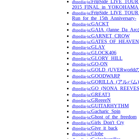
:FripSide_LIVE_TOUR
dbpedia-ja
2015_FINAL_in_YOKOHAM
:FripSide_LIVE_TOUR_
dbpedia-ja
Run_for_the_15th_Anniversary-
:GACKT
dbpedia-ja
:GAIA_(Janne_Da_
dbpedia-ja
:GARNET_CROW
dbpedia-ja
:GATES_OF_HEAVEN
dbpedia-ja
:GLAY
dbpedia-ja
:GLOCK406
dbpedia-ja
:GLORY_HILL
dbpedia-ja
:GO-ON
dbpedia-ja
:GOLD_(UVERworld
dbpedia-ja
:GOODWARP
dbpedia-ja
:GORILLA_(アルバム)
dbpedia-ja
:GO_(NONA_REEV
dbpedia-ja
:GREAT3
dbpedia-ja
:GReeeeN
dbpedia-ja
:GUITARHYTHM
dbpedia-ja
:Gacharic_Spin
dbpedia-ja
:Ghost_of_the_freedom
dbpedia-ja
:Girls_Don't_Cry
dbpedia-ja
:Give_it_back
dbpedia-ja
:Globe
dbpedia-ja