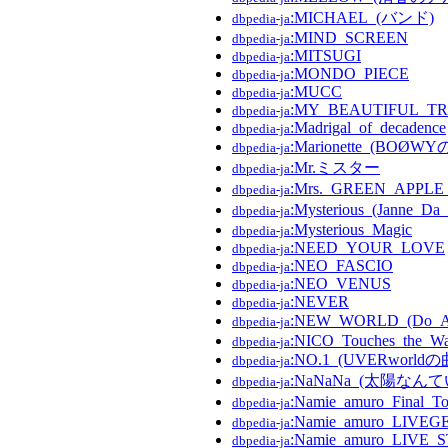
:MICHAEL_(バンド)
dbpedia-ja
:MIND_SCREEN
dbpedia-ja
:MITSUGI
dbpedia-ja
:MONDO_PIECE
dbpedia-ja
:MUCC
dbpedia-ja
:MY_BEAUTIFUL_T
dbpedia-ja
:Madrigal_of_decadence
dbpedia-ja
:Marionette_(BOØWY
dbpedia-ja
:Mr.ミスター
dbpedia-ja
:Mrs._GREEN_APPL
dbpedia-ja
:Mysterious_(Janne_D
dbpedia-ja
:Mysterious_Magic
dbpedia-ja
:NEED_YOUR_LOVE
dbpedia-ja
:NEO_FASCIO
dbpedia-ja
:NEO_VENUS
dbpedia-ja
:NEVER
dbpedia-ja
:NEW_WORLD_(Do_A
dbpedia-ja
:NICO_Touches_the_Wa
dbpedia-ja
:NO.1_(UVERworldの
dbpedia-ja
:NaNaNa_(太陽なん
dbpedia-ja
:Namie_amuro_Final_T
dbpedia-ja
:Namie_amuro_LIVEGE
dbpedia-ja
:Namie_amuro_LIVE_
dbpedia-ja