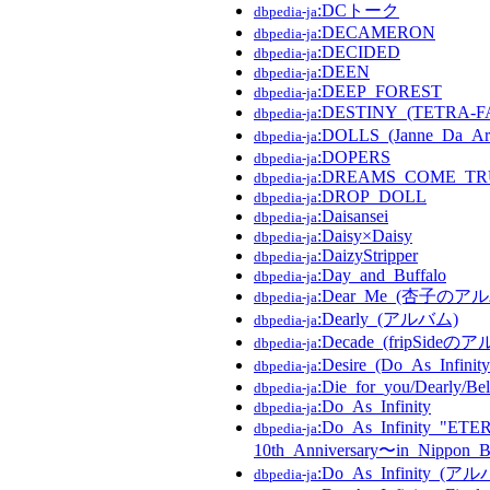
:DCトーク
dbpedia-ja
:DECAMERON
dbpedia-ja
:DECIDED
dbpedia-ja
:DEEN
dbpedia-ja
:DEEP_FOREST
dbpedia-ja
:DESTINY_(TETR
dbpedia-ja
:DOLLS_(Janne_Da_
dbpedia-ja
:DOPERS
dbpedia-ja
:DREAMS_COME_TR
dbpedia-ja
:DROP_DOLL
dbpedia-ja
:Daisansei
dbpedia-ja
:Daisy×Daisy
dbpedia-ja
:DaizyStripper
dbpedia-ja
:Day_and_Buffalo
dbpedia-ja
:Dear_Me_(杏子のア
dbpedia-ja
:Dearly_(アルバム)
dbpedia-ja
:Decade_(fripSideの
dbpedia-ja
:Desire_(Do_As_Infini
dbpedia-ja
:Die_for_you/Dearly/Be
dbpedia-ja
:Do_As_Infinity
dbpedia-ja
:Do_As_Infinity_"E
dbpedia-ja
10th_Anniversary〜in_Nippon_
:Do_As_Infinity_(ア
dbpedia-ja