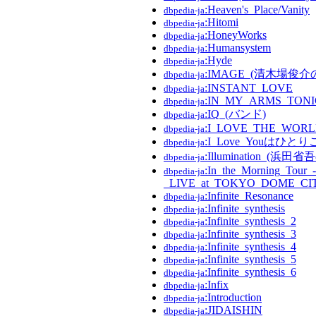
:Heaven's_Place/Vanity
dbpedia-ja
:Hitomi
dbpedia-ja
:HoneyWorks
dbpedia-ja
:Humansystem
dbpedia-ja
:Hyde
dbpedia-ja
:IMAGE_(清木場俊
dbpedia-ja
:INSTANT_LOVE
dbpedia-ja
:IN_MY_ARMS_TON
dbpedia-ja
:IQ_(バンド)
dbpedia-ja
:I_LOVE_THE_WOR
dbpedia-ja
:I_Love_Youはひと
dbpedia-ja
:Illumination_(浜
dbpedia-ja
:In_the_Morning_Tour_-
dbpedia-ja
_LIVE_at_TOKYO_DOME_CIT
:Infinite_Resonance
dbpedia-ja
:Infinite_synthesis
dbpedia-ja
:Infinite_synthesis_2
dbpedia-ja
:Infinite_synthesis_3
dbpedia-ja
:Infinite_synthesis_4
dbpedia-ja
:Infinite_synthesis_5
dbpedia-ja
:Infinite_synthesis_6
dbpedia-ja
:Infix
dbpedia-ja
:Introduction
dbpedia-ja
:JIDAISHIN
dbpedia-ja