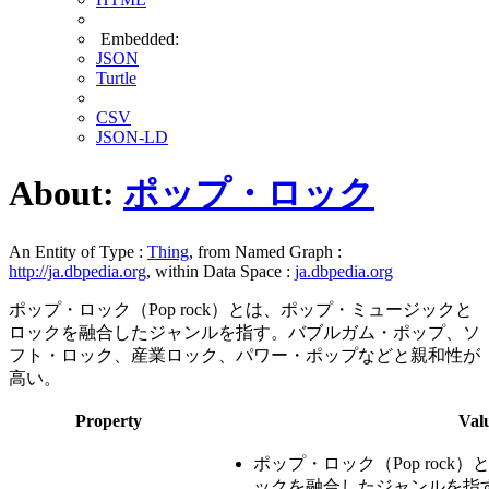
Embedded:
JSON
Turtle
CSV
JSON-LD
About:
ポップ・ロック
An Entity of Type :
Thing
, from Named Graph :
http://ja.dbpedia.org
, within Data Space :
ja.dbpedia.org
ポップ・ロック（Pop rock）とは、ポップ・ミュージックと
ロックを融合したジャンルを指す。バブルガム・ポップ、ソ
フト・ロック、産業ロック、パワー・ポップなどと親和性が
高い。
Property
Val
ポップ・ロック（Pop roc
ックを融合したジャンルを指