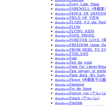
dbpedia-ja
:Every_Little_Thing
dbpedia-ja
:FAREWELL_(伴都
dbpedia-ja
:FENCE_OF_DEFENS
dbpedia-ja
:FIELD_OF_VIEW
dbpedia-ja
:FLARE_(Cö_shu_Ni
dbpedia-ja
:FLOW
dbpedia-ja
:FLYING_KIDS
dbpedia-ja
:FOOL_PHOOL
dbpedia-ja
:FOREVER_LOVE
dbpedia-ja
:FREEDOM_(Janne_D
dbpedia-ja
:FROM_HERE_TO_E
dbpedia-ja
:FTISLAND
dbpedia-ja
:Fade
dbpedia-ja
:Feel_the_wind
dbpedia-ja
:Fight_For_Liberty/Wi
dbpedia-ja
:First_odyssey_of_fripSi
dbpedia-ja
:Flash_Back_-B'z_Early_
dbpedia-ja
:Flower_(伴都美子の曲
dbpedia-ja
:Flumpool
dbpedia-ja
:For_the_future
dbpedia-ja
:Forever_you_(アルバ
dbpedia-ja
:French_(アルバム)
dbpedia-ja
:FripSide
dbpedia-ja