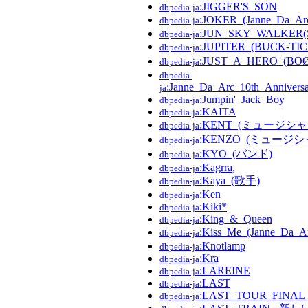
:JIGGER'S_SON
dbpedia-ja
:JOKER_(Janne_Da
dbpedia-ja
:JUN_SKY_WALKER(
dbpedia-ja
:JUPITER_(BUCK-T
dbpedia-ja
:JUST_A_HERO_(
dbpedia-ja
dbpedia-
:Janne_Da_Arc_10th_Anniv
ja
:Jumpin'_Jack_Boy
dbpedia-ja
:KAITA
dbpedia-ja
:KENT_(ミュージシャ
dbpedia-ja
:KENZO_(ミュージシ
dbpedia-ja
:KYO_(バンド)
dbpedia-ja
:Kagrra,
dbpedia-ja
:Kaya_(歌手)
dbpedia-ja
:Ken
dbpedia-ja
:Kiki*
dbpedia-ja
:King_&_Queen
dbpedia-ja
:Kiss_Me_(Janne_Da_
dbpedia-ja
:Knotlamp
dbpedia-ja
:Kra
dbpedia-ja
:LAREINE
dbpedia-ja
:LAST
dbpedia-ja
:LAST_TOUR_FINAL
dbpedia-ja