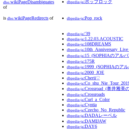
:ポップロック
wikiPageDisambiguates
dbpedia-ja
dbo:
of
is
wikiPageRedirects
of
:Pop_rock
dbo:
dbpedia-ja
:'39
dbpedia-ja
:1.22.03.ACOUSTIC
dbpedia-ja
:108DREAMS
dbpedia-ja
:10th_Anniversary_L
dbpedia-ja
:15_(SOPHIAのアルバ
dbpedia-ja
:175R
dbpedia-ja
:1999_(SOPHIAのア
dbpedia-ja
:2000_JOE
dbpedia-ja
:Cherii♡
dbpedia-ja
:Co_shu_Nie_Tour_2019
dbpedia-ja
:Crossroad_(奥井雅
dbpedia-ja
:Crossroads
dbpedia-ja
:Curl_a_Color
dbpedia-ja
:Cyntia
dbpedia-ja
:Czecho_No_Republic
dbpedia-ja
:DADAレーベル
dbpedia-ja
:DAMIJAW
dbpedia-ja
:DAY6
dbpedia-ja