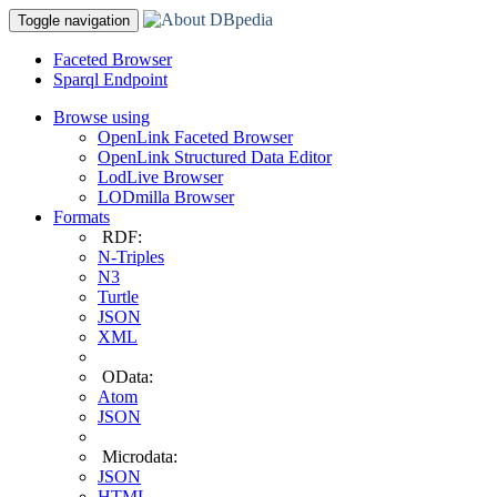
Toggle navigation
Faceted Browser
Sparql Endpoint
Browse using
OpenLink Faceted Browser
OpenLink Structured Data Editor
LodLive Browser
LODmilla Browser
Formats
RDF:
N-Triples
N3
Turtle
JSON
XML
OData:
Atom
JSON
Microdata:
JSON
HTML