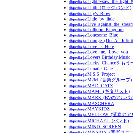
:Light〜saw_the_light
dbpedia-ja
:Lilith_(ロックバンド)
dbpedia-ja
:Lily's_Blow
dbpedia-ja
:Little_by_little
dbpedia-ja
:Live_against_the_strea
dbpedia-ja
:Lollipop_Kingdom
dbpedia-ja
:Lonesome_Blue
dbpedia-ja
:Lounge_(Do_As_Inf
dbpedia-ja
:Love_is_Here
dbpedia-ja
:Love_me,_Love_you
dbpedia-ja
:Lovers,Birthday,Music
dbpedia-ja
:Lucky_Chanceをも
dbpedia-ja
:Lunatic_Gate
dbpedia-ja
:M.S.S_Project
dbpedia-ja
:M2M_(音楽グループ)
dbpedia-ja
:MAD_CATZ
dbpedia-ja
:MAMI_(ギタリスト)
dbpedia-ja
:MARS_(B'zのアルバ
dbpedia-ja
:MASCHERA
dbpedia-ja
:MAYKIDZ
dbpedia-ja
:MELLOW_(清春のア
dbpedia-ja
:MICHAEL_(バンド)
dbpedia-ja
:MIND_SCREEN
dbpedia-ja
:MISSION_(音楽ユニ
dbpedia-ja