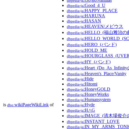
:Go!go!vanillas
dbpedia-ja
:Good_4_U
dbpedia-ja
:HAPPY_PLACE
dbpedia-ja
:HARUNA
dbpedia-ja
:HASAN
dbpedia-ja
:HEAVEN/メビウス
dbpedia-ja
:HELLO_(福山雅治の
dbpedia-ja
:HELLO_WORLD_(
dbpedia-ja
:HERO_(バンド)
dbpedia-ja
:HOLD_ME
dbpedia-ja
:HOURGLASS_(UVER
dbpedia-ja
:HY_(バンド)
dbpedia-ja
:Heart_(Do_As_Infini
dbpedia-ja
:Heaven's_Place/Vanity
dbpedia-ja
:Hide
dbpedia-ja
:Hitomi
dbpedia-ja
:HoneyGOLD
dbpedia-ja
:HoneyWorks
dbpedia-ja
:Humansystem
dbpedia-ja
is
wikiPageWikiLink
of
:Hyde
dbo:
dbpedia-ja
:H△G
dbpedia-ja
:IMAGE_(清木場俊
dbpedia-ja
:INSTANT_LOVE
dbpedia-ja
:IN_MY_ARMS_TON
dbpedia-ja