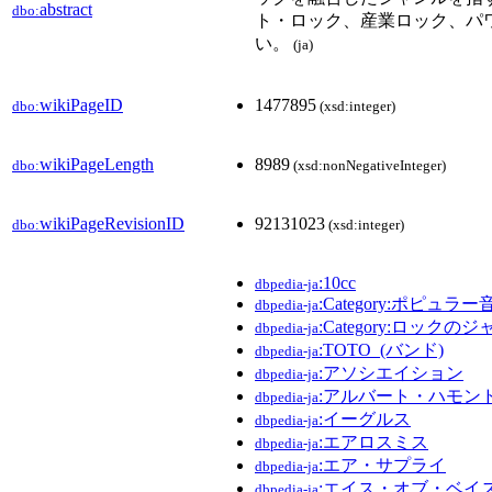
abstract
dbo:
ト・ロック、産業ロック、パ
い。
(ja)
wikiPageID
1477895
dbo:
(xsd:integer)
wikiPageLength
8989
dbo:
(xsd:nonNegativeInteger)
wikiPageRevisionID
92131023
dbo:
(xsd:integer)
:10cc
dbpedia-ja
:Category:ポピュラー
dbpedia-ja
:Category:ロックの
dbpedia-ja
:TOTO_(バンド)
dbpedia-ja
:アソシエイション
dbpedia-ja
:アルバート・ハモン
dbpedia-ja
:イーグルス
dbpedia-ja
:エアロスミス
dbpedia-ja
:エア・サプライ
dbpedia-ja
:エイス・オブ・ベイ
dbpedia-ja