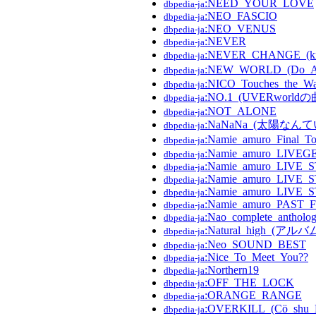
:NEED_YOUR_LOVE
dbpedia-ja
:NEO_FASCIO
dbpedia-ja
:NEO_VENUS
dbpedia-ja
:NEVER
dbpedia-ja
:NEVER_CHANGE_(k
dbpedia-ja
:NEW_WORLD_(Do_A
dbpedia-ja
:NICO_Touches_the_Wa
dbpedia-ja
:NO.1_(UVERworldの
dbpedia-ja
:NOT_ALONE
dbpedia-ja
:NaNaNa_(太陽なん
dbpedia-ja
:Namie_amuro_Final_T
dbpedia-ja
:Namie_amuro_LIVEGE
dbpedia-ja
:Namie_amuro_LIVE_
dbpedia-ja
:Namie_amuro_LIVE_
dbpedia-ja
:Namie_amuro_LIVE_
dbpedia-ja
:Namie_amuro_PAST_
dbpedia-ja
:Nao_complete_antholo
dbpedia-ja
:Natural_high_(アルバ
dbpedia-ja
:Neo_SOUND_BEST
dbpedia-ja
:Nice_To_Meet_You??
dbpedia-ja
:Northern19
dbpedia-ja
:OFF_THE_LOCK
dbpedia-ja
:ORANGE_RANGE
dbpedia-ja
:OVERKILL_(Cö_sh
dbpedia-ja