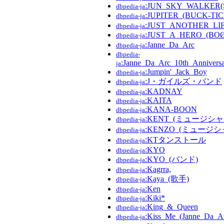
:JUN_SKY_WALKER(
dbpedia-ja
:JUPITER_(BUCK-T
dbpedia-ja
:JUST_ANOTHER_LI
dbpedia-ja
:JUST_A_HERO_(
dbpedia-ja
:Janne_Da_Arc
dbpedia-ja
dbpedia-
:Janne_Da_Arc_10th_Anniv
ja
:Jumpin'_Jack_Boy
dbpedia-ja
:J・ガイルズ・バンド
dbpedia-ja
:KADNAY
dbpedia-ja
:KAITA
dbpedia-ja
:KANA-BOON
dbpedia-ja
:KENT_(ミュージシャ
dbpedia-ja
:KENZO_(ミュージシ
dbpedia-ja
:KTタンストール
dbpedia-ja
:KYO
dbpedia-ja
:KYO_(バンド)
dbpedia-ja
:Kagrra,
dbpedia-ja
:Kaya_(歌手)
dbpedia-ja
:Ken
dbpedia-ja
:Kiki*
dbpedia-ja
:King_&_Queen
dbpedia-ja
:Kiss_Me_(Janne_Da_
dbpedia-ja