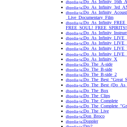
:Do_As_Infinity_16th_
dbpedia-ja
:Do_As_Infinity_3r
dbpedia-ja
:Do_As_Infinity_Acous
dbpedia-ja
_Live_Documentary_Film
:Do_As_Infinity_FREE
dbpedia-ja
FREE_SOUL!_FREE_SPIRITS!
:Do_As_Infinity_Instr
dbpedia-ja
:Do_As_Infinity_LIV
dbpedia-ja
:Do_As_Infinity_LIVE
dbpedia-ja
:Do_As_Infinity_L
dbpedia-ja
:Do_As_Infinity_LIV
dbpedia-ja
:Do_As_Infinity_X
dbpedia-ja
:Do_The_A-side
dbpedia-ja
:Do_The_B-side
dbpedia-ja
:Do_The_B-side_2
dbpedia-ja
:Do_The_Best_"Great_Su
dbpedia-ja
:Do_The_Best_(Do_A
dbpedia-ja
:Do_The_Box
dbpedia-ja
:Do_The_Clips
dbpedia-ja
:Do_The_Complete
dbpedia-ja
:Do_The_Complete_"Gre
dbpedia-ja
:Do_The_Live
dbpedia-ja
:Don_Broco
dbpedia-ja
:Doppler
dbpedia-ja
:Dry?
dbpedia-ja