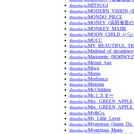
:MITSUGI
dbpedia-ja
:MODERN_VISIO
dbpedia-ja
:MONDO_PIECE
dbpedia-ja
:MONEY_(浜田省吾の
dbpedia-ja
:MONKEY_MAJIK
dbpedia-ja
:MOON_CHILD_(バン
dbpedia-ja
:MUCC
dbpedia-ja
:MY_BEAUTIFUL_T
dbpedia-ja
:Madrigal_of_decadence
dbpedia-ja
:Marionette_(BOØWY
dbpedia-ja
:Mental_Age
dbpedia-ja
:Miwa
dbpedia-ja
:Momo
dbpedia-ja
:Morfonica
dbpedia-ja
:Motomu
dbpedia-ja
:Mr.Children
dbpedia-ja
:Mr.ミスター
dbpedia-ja
:Mrs._GREEN_APPLE
dbpedia-ja
:Mrs._GREEN_APPL
dbpedia-ja
:My&Co.
dbpedia-ja
:My_Little_Lover
dbpedia-ja
:Mysterious_(Janne_D
dbpedia-ja
:Mysterious_Magic
dbpedia-ja