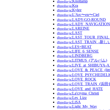
:Knotlamp
dbpedia-ja
:Kra
dbpedia-ja
:Kylee
dbpedia-ja
:L'Arc〜en〜Ciel
dbpedia-ja
:LADY-GO-ROUND
dbpedia-ja
:LADY_NAVIGATION
dbpedia-ja
:LAREINE
dbpedia-ja
:LAST
dbpedia-ja
:LAST_TOUR_FINAL
dbpedia-ja
:LAST_TRAIN_-新し
dbpedia-ja
:LES=BEAT
dbpedia-ja
:LIFE_6_SENSE
dbpedia-ja
:LINDBERG
dbpedia-ja
:LITMUS_(アルバム)
dbpedia-ja
:LIVE_at_SHIBUYA-A
dbpedia-ja
:LOVE_&_PEACE_(littl
dbpedia-ja
:LOVE_PSYCHEDEL
dbpedia-ja
:LOVE_ROCK
dbpedia-ja
:LOVE_TRAIN_(
dbpedia-ja
:LOVE_and_HATE
dbpedia-ja
:La'cryma_Christi
dbpedia-ja
:Les_Lizz
dbpedia-ja
:LiSA
dbpedia-ja
:Light_My_Way
dbpedia-ja