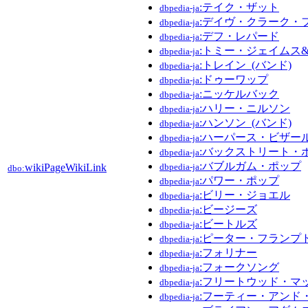
:テイク・ザット
dbpedia-ja
:デイヴ・クラーク・
dbpedia-ja
:デフ・レパード
dbpedia-ja
:トミー・ジェイムス
dbpedia-ja
:トレイン_(バンド)
dbpedia-ja
:ドゥーワップ
dbpedia-ja
:ニッケルバック
dbpedia-ja
:ハリー・ニルソン
dbpedia-ja
:ハンソン_(バンド)
dbpedia-ja
:ハーパース・ビザー
dbpedia-ja
:バックストリート・
dbpedia-ja
:バブルガム・ポップ
wikiPageWikiLink
dbpedia-ja
dbo:
:パワー・ポップ
dbpedia-ja
:ビリー・ジョエル
dbpedia-ja
:ビージーズ
dbpedia-ja
:ビートルズ
dbpedia-ja
:ピーター・フランプ
dbpedia-ja
:フォリナー
dbpedia-ja
:フォークソング
dbpedia-ja
:フリートウッド・マ
dbpedia-ja
:フーティー・アンド
dbpedia-ja