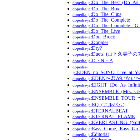
:Do_The_Best_(Do_A
dbpedia-ja
:Do_The_Box
dbpedia-ja
:Do_The_Clips
dbpedia-ja
:Do_The_Complete
dbpedia-ja
:Do_The_Complete_"Gre
dbpedia-ja
:Do_The_Live
dbpedia-ja
:Don_Broco
dbpedia-ja
:Doppler
dbpedia-ja
:Dry?
dbpedia-ja
:Duets_(山下久美子
dbpedia-ja
:D・N・A
dbpedia-ja
dbpedia-
:EDEN_no_SONO_Live_at_
ja
:EDEN〜君がいない
dbpedia-ja
:EIGHT_(Do_As_Inf
dbpedia-ja
:ENSEMBLE_(Mrs.
dbpedia-ja
:ENSEMBLE_TO
dbpedia-ja
:EQ_(アルバム)
dbpedia-ja
:ETERNALBEAT
dbpedia-ja
:ETERNAL_FLAME
dbpedia-ja
:EVERLASTING_(No
dbpedia-ja
:Easy_Come,_Easy_Go!
dbpedia-ja
:Editorial
dbpedia-ja
:Endscape