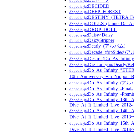
:DCトーク
dbpedia-ja
:DECIDED
dbpedia-ja
:DEEP_FOREST
dbpedia-ja
:DESTINY_(TETR
dbpedia-ja
:DOLLS_(Janne_Da_
dbpedia-ja
:DROP_DOLL
dbpedia-ja
:Daisy×Daisy
dbpedia-ja
:DaizyStripper
dbpedia-ja
:Dearly_(アルバム)
dbpedia-ja
:Decade_(fripSideの
dbpedia-ja
:Desire_(Do_As_Infini
dbpedia-ja
:Die_for_you/Dearly/Be
dbpedia-ja
:Do_As_Infinity_"E
dbpedia-ja
10th_Anniversary〜in_Nippon_
:Do_As_Infinity_(ア
dbpedia-ja
:Do_As_Infinity_-Final-
dbpedia-ja
:Do_As_Infinity_-Premie
dbpedia-ja
:Do_As_Infinity_13th_A
dbpedia-ja
Dive_At_It_Limited_Live_2012-
:Do_As_Infinity_14th_
dbpedia-ja
Dive_At_It_Limited_Live_2013
:Do_As_Infinity_15th_
dbpedia-ja
Dive_At_It_Limited_Live_2014