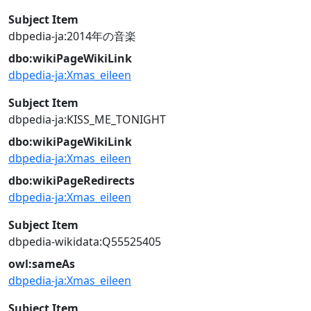
Subject Item
dbpedia-ja:2014年の音楽
dbo:wikiPageWikiLink
dbpedia-ja:Xmas_eileen
Subject Item
dbpedia-ja:KISS_ME_TONIGHT
dbo:wikiPageWikiLink
dbpedia-ja:Xmas_eileen
dbo:wikiPageRedirects
dbpedia-ja:Xmas_eileen
Subject Item
dbpedia-wikidata:Q55525405
owl:sameAs
dbpedia-ja:Xmas_eileen
Subject Item