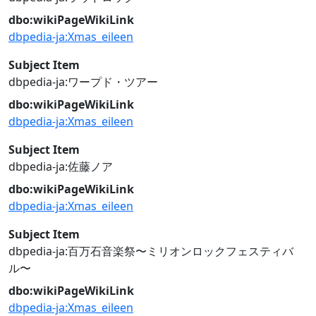
dbo:wikiPageWikiLink
dbpedia-ja:Xmas_eileen
Subject Item
dbpedia-ja:ワープド・ツアー
dbo:wikiPageWikiLink
dbpedia-ja:Xmas_eileen
Subject Item
dbpedia-ja:佐藤ノア
dbo:wikiPageWikiLink
dbpedia-ja:Xmas_eileen
Subject Item
dbpedia-ja:百万石音楽祭〜ミリオンロックフェスティバ
ル〜
dbo:wikiPageWikiLink
dbpedia-ja:Xmas_eileen