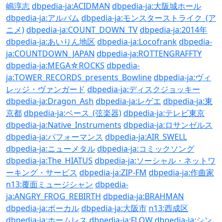
嶋淳志
dbpedia-ja:ACIDMAN
dbpedia-ja:大阪城ホール
dbpedia-ja:アルバム
dbpedia-ja:モンスターストライク_(ア
ニメ)
dbpedia-ja:COUNT_DOWN_TV
dbpedia-ja:2014年
dbpedia-ja:あいりん地区
dbpedia-ja:Locofrank
dbpedia-
ja:COUNTDOWN_JAPAN
dbpedia-ja:ROTTENGRAFFTY
dbpedia-ja:MEGA☆ROCKS
dbpedia-
ja:TOWER_RECORDS_presents_Bowline
dbpedia-ja:ヴィ
レッジ・ヴァンガード
dbpedia-ja:ディスクジョッキー
dbpedia-ja:Dragon_Ash
dbpedia-ja:レゲエ
dbpedia-ja:東
京都
dbpedia-ja:ベース_(弦楽器)
dbpedia-ja:テレビ東京
dbpedia-ja:Native_Instruments
dbpedia-ja:ロサンゼルス
dbpedia-ja:パフォーマンス
dbpedia-ja:AIR_SWELL
dbpedia-ja:ニューメタル
dbpedia-ja:コミックソング
dbpedia-ja:The_HIATUS
dbpedia-ja:ソーシャル・ネットワ
ーキング・サービス
dbpedia-ja:ZIP-FM
dbpedia-ja:作曲家
n13:覆面ミュージシャン
dbpedia-
ja:ANGRY_FROG_REBIRTH
dbpedia-ja:BRAHMAN
dbpedia-ja:ボーカル
dbpedia-ja:大阪市
n13:西成区
dbpedia-ja:ホームレス
dbpedia-ja:FLOW
dbpedia-ja:シン