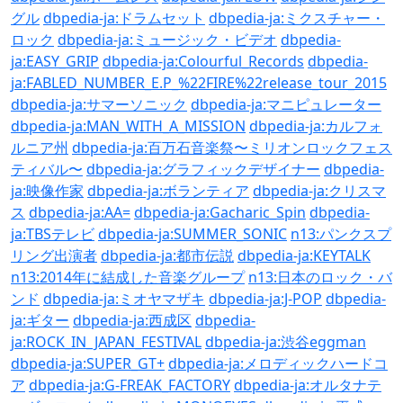
グル
dbpedia-ja:ドラムセット
dbpedia-ja:ミクスチャー・
ロック
dbpedia-ja:ミュージック・ビデオ
dbpedia-
ja:EASY_GRIP
dbpedia-ja:Colourful_Records
dbpedia-
ja:FABLED_NUMBER_E.P_%22FIRE%22release_tour_2015
dbpedia-ja:サマーソニック
dbpedia-ja:マニピュレーター
dbpedia-ja:MAN_WITH_A_MISSION
dbpedia-ja:カルフォ
ルニア州
dbpedia-ja:百万石音楽祭〜ミリオンロックフェス
ティバル〜
dbpedia-ja:グラフィックデザイナー
dbpedia-
ja:映像作家
dbpedia-ja:ボランティア
dbpedia-ja:クリスマ
ス
dbpedia-ja:AA=
dbpedia-ja:Gacharic_Spin
dbpedia-
ja:TBSテレビ
dbpedia-ja:SUMMER_SONIC
n13:パンクスプ
リング出演者
dbpedia-ja:都市伝説
dbpedia-ja:KEYTALK
n13:2014年に結成した音楽グループ
n13:日本のロック・バ
ンド
dbpedia-ja:ミオヤマザキ
dbpedia-ja:J-POP
dbpedia-
ja:ギター
dbpedia-ja:西成区
dbpedia-
ja:ROCK_IN_JAPAN_FESTIVAL
dbpedia-ja:渋谷eggman
dbpedia-ja:SUPER_GT+
dbpedia-ja:メロディックハードコ
ア
dbpedia-ja:G-FREAK_FACTORY
dbpedia-ja:オルタナテ