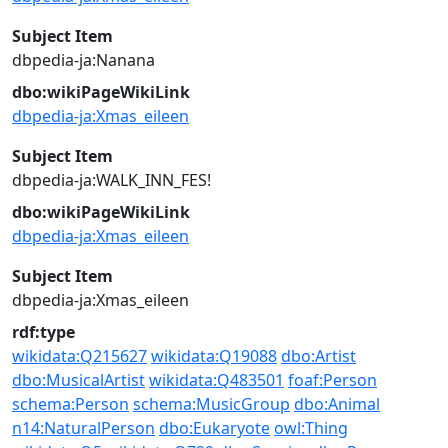
Subject Item
dbpedia-ja:Nanana
dbo:wikiPageWikiLink
dbpedia-ja:Xmas_eileen
Subject Item
dbpedia-ja:WALK_INN_FES!
dbo:wikiPageWikiLink
dbpedia-ja:Xmas_eileen
Subject Item
dbpedia-ja:Xmas_eileen
rdf:type
wikidata:Q215627
wikidata:Q19088
dbo:Artist
dbo:MusicalArtist
wikidata:Q483501
foaf:Person
schema:Person
schema:MusicGroup
dbo:Animal
n14:NaturalPerson
dbo:Eukaryote
owl:Thing