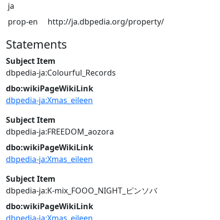
ja
prop-en
http://ja.dbpedia.org/property/
Statements
Subject Item
dbpedia-ja:Colourful_Records
dbo:wikiPageWikiLink
dbpedia-ja:Xmas_eileen
Subject Item
dbpedia-ja:FREEDOM_aozora
dbo:wikiPageWikiLink
dbpedia-ja:Xmas_eileen
Subject Item
dbpedia-ja:K-mix_FOOO_NIGHT_ピンソバ
dbo:wikiPageWikiLink
dbpedia-ja:Xmas_eileen