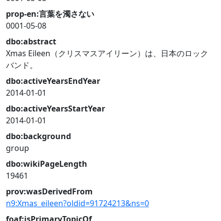
prop-en:言葉を濁さない
0001-05-08
dbo:abstract
Xmas Eileen（クリスマスアイリーン）は、日本のロック
バンド。
dbo:activeYearsEndYear
2014-01-01
dbo:activeYearsStartYear
2014-01-01
dbo:background
group
dbo:wikiPageLength
19461
prov:wasDerivedFrom
n9:Xmas_eileen?oldid=91724213&ns=0
foaf:isPrimaryTopicOf