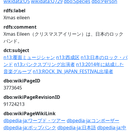
wikidata:Q5
wikidata:Q729
dbo:Species
dbo:Person
rdfs:label
Xmas eileen
rdfs:comment
Xmas Eileen（クリスマスアイリーン）は、日本のロック
バンド。
dct:subject
n13:覆面ミュージシャン
n13:西成区
n13:日本のロック・バ
ンド
n13:パンクスプリング出演者
n13:2014年に結成した
音楽グループ
n13:ROCK_IN_JAPAN_FESTIVAL出場者
dbo:wikiPageID
3773645
dbo:wikiPageRevisionID
91724213
dbo:wikiPageWikiLink
dbpedia-ja:ワープド・ツアー
dbpedia-ja:コンポーザー
dbpedia-ja:ポップパンク
dbpedia-ja:日本語
dbpedia-ja:中