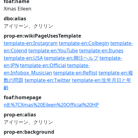
foaf:name
Xmas Eileen
dbo:alias
アイリーン、クリリン
prop-en:wikiPageUsesTemplate
template-en:Instagram
template-en:Colbegin
template-
en:Colend
template-en:YouTube
template-en:Itunes
template-en:USA
template-en:脚注ヘルプ
template-
en:JPN
template-en:Official
template-
en:Infobox_Musician
template-en:Reflist
template-en:複
数の問題
template-en:Twitter
template-en:生年月日と年
齢
foaf:homepage
n8:%7CXmas%20Eileen%20Official%20HP
prop-en:alias
アイリーン、クリリン
prop-en:background