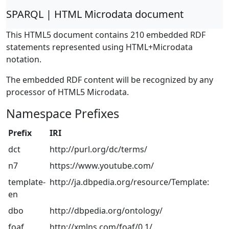
SPARQL | HTML Microdata document
This HTML5 document contains 210 embedded RDF
statements represented using HTML+Microdata
notation.
The embedded RDF content will be recognized by any
processor of HTML5 Microdata.
Namespace Prefixes
Prefix
IRI
dct
http://purl.org/dc/terms/
n7
https://www.youtube.com/
template-
http://ja.dbpedia.org/resource/Template:
en
dbo
http://dbpedia.org/ontology/
foaf
http://xmlns.com/foaf/0.1/