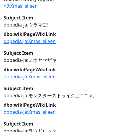
n9:Xmas_eileen
Subject Item
dbpedia-ja:ウラマヨ!
dbo:wikiPageWikiLink
dbpedia-ja:Xmas_eileen
Subject Item
dbpedia-ja:ミオヤマザキ
dbo:wikiPageWikiLink
dbpedia-ja:Xmas_eileen
Subject Item
dbpedia-ja:モンスターストライク_(アニメ)
dbo:wikiPageWikiLink
dbpedia-ja:Xmas_eileen
Subject Item
dbpedia-ja:ラウドロック