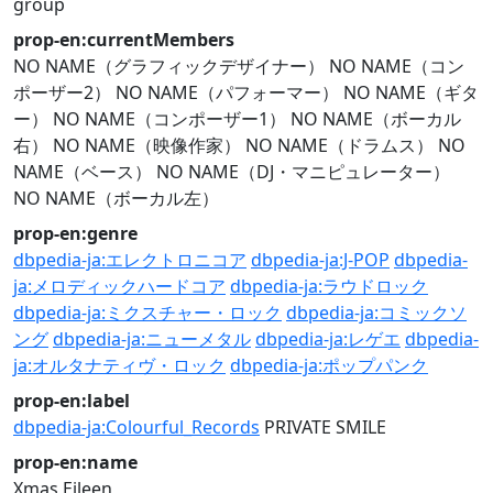
group
prop-en:currentMembers
NO NAME（グラフィックデザイナー）
NO NAME（コン
ポーザー2）
NO NAME（パフォーマー）
NO NAME（ギタ
ー）
NO NAME（コンポーザー1）
NO NAME（ボーカル
右）
NO NAME（映像作家）
NO NAME（ドラムス）
NO
NAME（ベース）
NO NAME（DJ・マニピュレーター）
NO NAME（ボーカル左）
prop-en:genre
dbpedia-ja:エレクトロニコア
dbpedia-ja:J-POP
dbpedia-
ja:メロディックハードコア
dbpedia-ja:ラウドロック
dbpedia-ja:ミクスチャー・ロック
dbpedia-ja:コミックソ
ング
dbpedia-ja:ニューメタル
dbpedia-ja:レゲエ
dbpedia-
ja:オルタナティヴ・ロック
dbpedia-ja:ポップパンク
prop-en:label
dbpedia-ja:Colourful_Records
PRIVATE SMILE
prop-en:name
Xmas Eileen