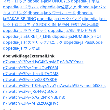
ィヴ・ロック
dbpedia-ja:MONOEYES
dbpedia-ja:平成
dbpedia-ja:ドラムス
dbpedia-ja:佐藤ノア
dbpedia-ja:パン
クスプリング
dbpedia-ja:タワーレコード
dbpedia-
ja:SAKAE_SP-RING
dbpedia-ja:ロックバンド
dbpedia-ja:エ
レクトロニコア
n13:ROCK_IN_JAPAN_FESTIVAL出場者
dbpedia-ja:ラウドロック
dbpedia-ja:関西テレビ放送
dbpedia-ja:SECRET_7_LINE
dbpedia-ja:NUMBER_SHOT
dbpedia-ja:ヒステリックパニック
dbpedia-ja:PassCode
dbpedia-ja:ウラマヨ!
dbo:wikiPageExternalLink
n7:watch%3Fv=rHyG4KNhyME
n8:%7CXmas
n7:watch%3Fv=FtmUQwE06f4
n7:watch%3Fv=_brcdUTVQM8
n7:watch%3Fv=zfwXZB7YBDE
n7:watch%3Fv=Tr0HuyxNvoY
n7:watch%3Fv=neiI6ISXE_c
n7:watch%3Fv=JRs44vQuQoo
n7:watch%3Fv=p7G_2N1oNBE
n8:
n7:watch%3Fv=M_ZLzQAgHVc