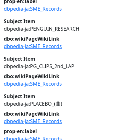
prop-en:label
dbpedia-ja:SME_Records
Subject Item
dbpedia-ja:PENGUIN_RESEARCH
dbo:wikiPageWikiLink
dbpedia-ja:SME_Records
Subject Item
dbpedia-ja:PG_CLIPS_2nd_LAP
dbo:wikiPageWikiLink
dbpedia-ja:SME_Records
Subject Item
dbpedia-ja:PLACEBO_(曲)
dbo:wikiPageWikiLink
dbpedia-ja:SME_Records
prop-en:label
dbpedia-ja:SME_Records