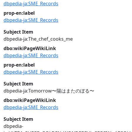
dbpedia-ja:SME_Records
prop-en:label
dbpedia-ja:SME_Records
Subject Item
dbpedia-ja:The_chef_cooks_me
dbo:wikiPageWikiLink
dbpedia-ja:SME_Records
prop-en:label
dbpedia-ja:SME_Records
Subject Item
dbpedia-ja:Tomorrow〜陽はまたのぼる〜
dbo:wikiPageWikiLink
dbpedia-ja:SME_Records
Subject Item
dbpedia-