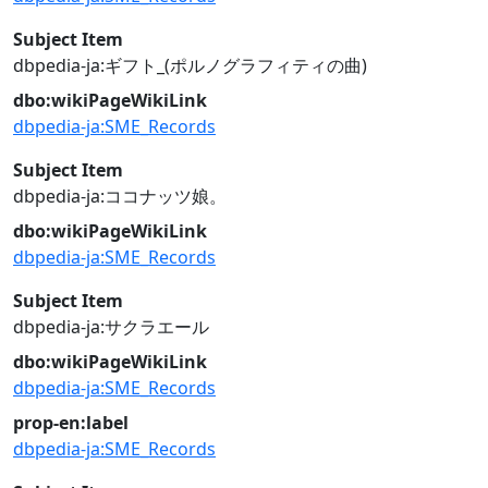
Subject Item
dbpedia-ja:ギフト_(ポルノグラフィティの曲)
dbo:wikiPageWikiLink
dbpedia-ja:SME_Records
Subject Item
dbpedia-ja:ココナッツ娘。
dbo:wikiPageWikiLink
dbpedia-ja:SME_Records
Subject Item
dbpedia-ja:サクラエール
dbo:wikiPageWikiLink
dbpedia-ja:SME_Records
prop-en:label
dbpedia-ja:SME_Records