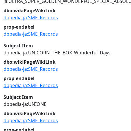
ja:ULTRA_SUPER_GOLDEN_WONDERFUL_SPECIAL_ABSOLUT
dbo:wikiPageWikiLink
dbpedia-ja:SME_Records
prop-en:label
dbpedia-ja:SME_Records
Subject Item
dbpedia-ja:UNICORN_THE_BOX_Wonderful_Days
dbo:wikiPageWikiLink
dbpedia-ja:SME_Records
prop-en:label
dbpedia-ja:SME_Records
Subject Item
dbpedia-ja:UNIONE
dbo:wikiPageWikiLink
dbpedia-ja:SME_Records
prop-en:label