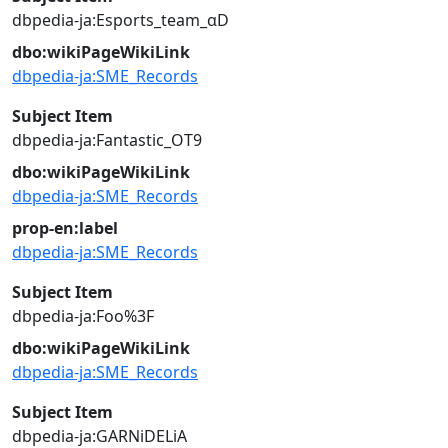
dbpedia-ja:Esports_team_αD
dbo:wikiPageWikiLink
dbpedia-ja:SME_Records
Subject Item
dbpedia-ja:Fantastic_OT9
dbo:wikiPageWikiLink
dbpedia-ja:SME_Records
prop-en:label
dbpedia-ja:SME_Records
Subject Item
dbpedia-ja:Foo%3F
dbo:wikiPageWikiLink
dbpedia-ja:SME_Records
Subject Item
dbpedia-ja:GARNiDELiA