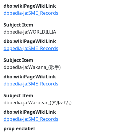
dbo:wikiPageWikiLink
dbpedia-ja:SME_Records
Subject Item
dbpedia-ja:WORLDILLIA
dbo:wikiPageWikiLink
dbpedia-ja:SME_Records
Subject Item
dbpedia-ja:Wakana_(歌手)
dbo:wikiPageWikiLink
dbpedia-ja:SME_Records
Subject Item
dbpedia-ja:Warbear_(アルバム)
dbo:wikiPageWikiLink
dbpedia-ja:SME_Records
prop-en:label