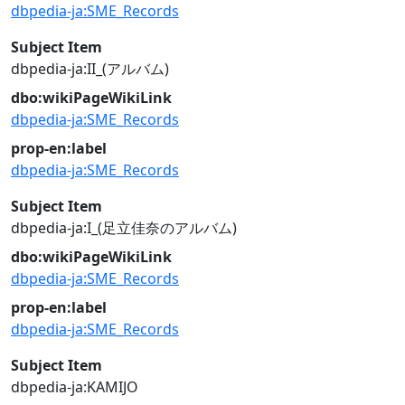
dbpedia-ja:SME_Records
Subject Item
dbpedia-ja:II_(アルバム)
dbo:wikiPageWikiLink
dbpedia-ja:SME_Records
prop-en:label
dbpedia-ja:SME_Records
Subject Item
dbpedia-ja:I_(足立佳奈のアルバム)
dbo:wikiPageWikiLink
dbpedia-ja:SME_Records
prop-en:label
dbpedia-ja:SME_Records
Subject Item
dbpedia-ja:KAMIJO