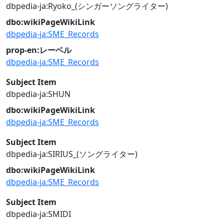
dbpedia-ja:Ryoko_(シンガーソングライター)
dbo:wikiPageWikiLink
dbpedia-ja:SME_Records
prop-en:レーベル
dbpedia-ja:SME_Records
Subject Item
dbpedia-ja:SHUN
dbo:wikiPageWikiLink
dbpedia-ja:SME_Records
Subject Item
dbpedia-ja:SIRIUS_(ソングライター)
dbo:wikiPageWikiLink
dbpedia-ja:SME_Records
Subject Item
dbpedia-ja:SMIDI