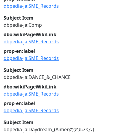
dbpedia-ja:SME_Records
Subject Item
dbpedia-ja:Comp
dbo:wikiPageWikiLink
dbpedia-ja:SME_Records
prop-en:label
dbpedia-ja:SME_Records
Subject Item
dbpedia-ja:DANCE_&_CHANCE
dbo:wikiPageWikiLink
dbpedia-ja:SME_Records
prop-en:label
dbpedia-ja:SME_Records
Subject Item
dbpedia-ja:Daydream_(Aimerのアルバム)