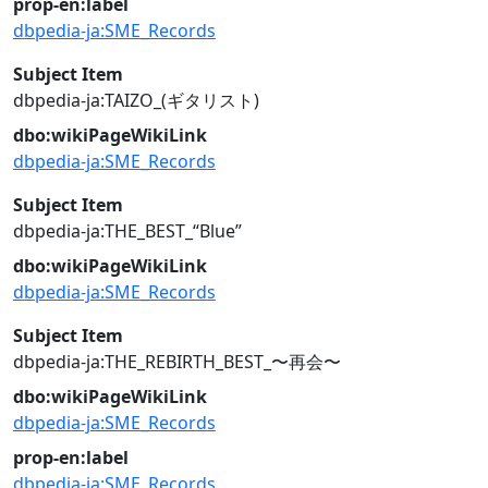
prop-en:label
dbpedia-ja:SME_Records
Subject Item
dbpedia-ja:TAIZO_(ギタリスト)
dbo:wikiPageWikiLink
dbpedia-ja:SME_Records
Subject Item
dbpedia-ja:THE_BEST_“Blue”
dbo:wikiPageWikiLink
dbpedia-ja:SME_Records
Subject Item
dbpedia-ja:THE_REBIRTH_BEST_〜再会〜
dbo:wikiPageWikiLink
dbpedia-ja:SME_Records
prop-en:label
dbpedia-ja:SME_Records