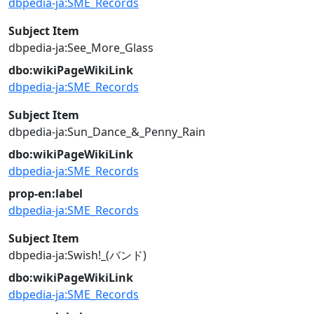
dbpedia-ja:SME_Records
Subject Item
dbpedia-ja:See_More_Glass
dbo:wikiPageWikiLink
dbpedia-ja:SME_Records
Subject Item
dbpedia-ja:Sun_Dance_&_Penny_Rain
dbo:wikiPageWikiLink
dbpedia-ja:SME_Records
prop-en:label
dbpedia-ja:SME_Records
Subject Item
dbpedia-ja:Swish!_(バンド)
dbo:wikiPageWikiLink
dbpedia-ja:SME_Records