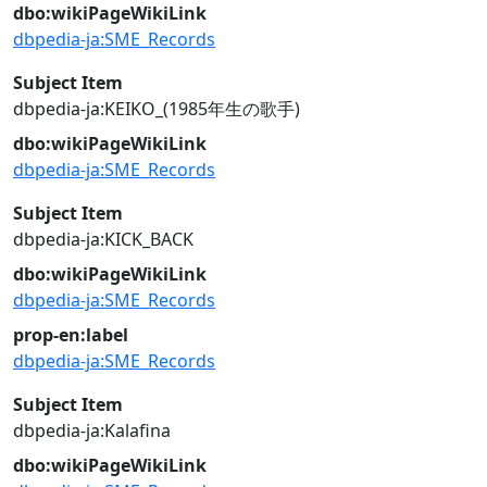
dbo:wikiPageWikiLink
dbpedia-ja:SME_Records
Subject Item
dbpedia-ja:KEIKO_(1985年生の歌手)
dbo:wikiPageWikiLink
dbpedia-ja:SME_Records
Subject Item
dbpedia-ja:KICK_BACK
dbo:wikiPageWikiLink
dbpedia-ja:SME_Records
prop-en:label
dbpedia-ja:SME_Records
Subject Item
dbpedia-ja:Kalafina
dbo:wikiPageWikiLink