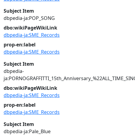
Subject Item
dbpedia-ja:POP_SONG
dbo:wikiPageWikiLink
dbpedia-ja:SME_Records
prop-en:label
dbpedia-ja:SME_Records
Subject Item
dbpedia-
ja:PORNOGRAFFITTI_15th_Anniversary_%22ALL_TIME_SI
dbo:wikiPageWikiLink
dbpedia-ja:SME_Records
prop-en:label
dbpedia-ja:SME_Records
Subject Item
dbpedia-ja:Pale_Blue