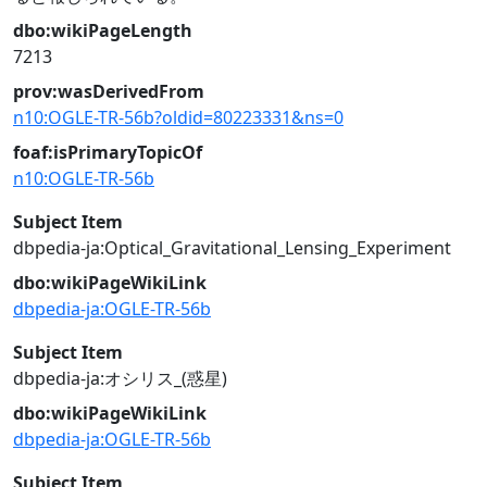
dbo:wikiPageLength
7213
prov:wasDerivedFrom
n10:OGLE-TR-56b?oldid=80223331&ns=0
foaf:isPrimaryTopicOf
n10:OGLE-TR-56b
Subject Item
dbpedia-ja:Optical_Gravitational_Lensing_Experiment
dbo:wikiPageWikiLink
dbpedia-ja:OGLE-TR-56b
Subject Item
dbpedia-ja:オシリス_(惑星)
dbo:wikiPageWikiLink
dbpedia-ja:OGLE-TR-56b
Subject Item