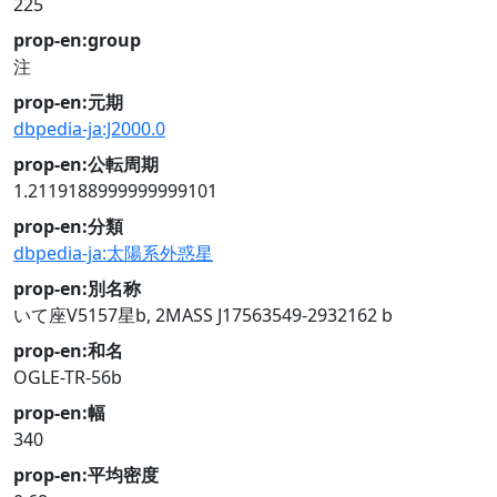
225
prop-en:group
注
prop-en:元期
dbpedia-ja:J2000.0
prop-en:公転周期
1.2119188999999999101
prop-en:分類
dbpedia-ja:太陽系外惑星
prop-en:別名称
いて座V5157星b, 2MASS J17563549-2932162 b
prop-en:和名
OGLE-TR-56b
prop-en:幅
340
prop-en:平均密度