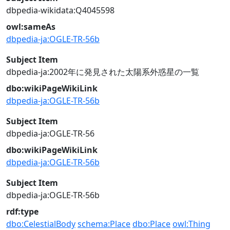
dbpedia-wikidata:Q4045598
owl:sameAs
dbpedia-ja:OGLE-TR-56b
Subject Item
dbpedia-ja:2002年に発見された太陽系外惑星の一覧
dbo:wikiPageWikiLink
dbpedia-ja:OGLE-TR-56b
Subject Item
dbpedia-ja:OGLE-TR-56
dbo:wikiPageWikiLink
dbpedia-ja:OGLE-TR-56b
Subject Item
dbpedia-ja:OGLE-TR-56b
rdf:type
dbo:CelestialBody
schema:Place
dbo:Place
owl:Thing