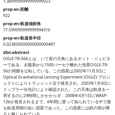
1.3899999999999999023
prop-en:距離
922
prop-en:軌道傾斜角
77.599999999999994316
prop-en:軌道長半径
0.023830000000000000487
dbo:abstract
OGLE-TR-56bとは、いて座の方角にあるホット・ジュピタ
ーである。太陽系から1500パーセク離れた恒星OGLE-TR-
56の周囲を公転している。この惑星は2002年11月3日に
Optical Gravitational Lensing Experiment (OGLE) プロジ
ェクトによりトランジット法で発見され、2003年1月4日に
ドップラー分光計により確認された。この天体は軌道を一
周するのに29時間しかかからず、2008年4月1日にWASP-
12bが発見されるまで、6年間に渡って知られている中で最
も軌道周期の短い惑星であった。この惑星には鉄の雨が降
ると報じられている。