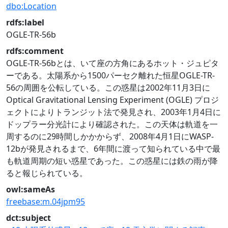
dbo:Location
rdfs:label
OGLE-TR-56b
rdfs:comment
OGLE-TR-56bとは、いて座の方角にあるホット・ジュピタ
ーである。太陽系から1500パーセク離れた恒星OGLE-TR-
56の周囲を公転している。この惑星は2002年11月3日に
Optical Gravitational Lensing Experiment (OGLE) プロジ
ェクトによりトランジット法で発見され、2003年1月4日に
ドップラー分光計により確認された。この天体は軌道を一
周するのに29時間しかかからず、2008年4月1日にWASP-
12bが発見されるまで、6年間に渡って知られている中で最
も軌道周期の短い惑星であった。この惑星には鉄の雨が降
ると報じられている。
owl:sameAs
freebase:m.04jpm95
dct:subject