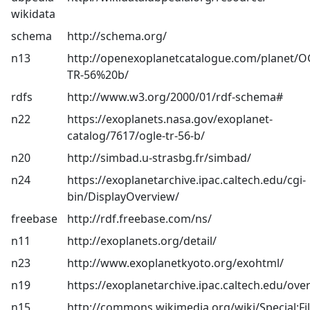
wikidata
schema
http://schema.org/
n13
http://openexoplanetcatalogue.com/planet/O
TR-56%20b/
rdfs
http://www.w3.org/2000/01/rdf-schema#
n22
https://exoplanets.nasa.gov/exoplanet-
catalog/7617/ogle-tr-56-b/
n20
http://simbad.u-strasbg.fr/simbad/
n24
https://exoplanetarchive.ipac.caltech.edu/cgi-
bin/DisplayOverview/
freebase
http://rdf.freebase.com/ns/
n11
http://exoplanets.org/detail/
n23
http://www.exoplanetkyoto.org/exohtml/
n19
https://exoplanetarchive.ipac.caltech.edu/ove
n15
http://commons.wikimedia.org/wiki/Special:Fi