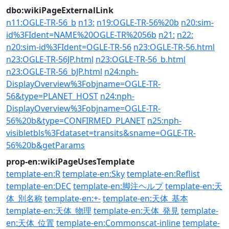
dbo:wikiPageExternalLink
n11:OGLE-TR-56_b
n13:
n19:OGLE-TR-56%20b
n20:sim-
id%3FIdent=NAME%20OGLE-TR%2056b
n21:
n22:
n20:sim-id%3FIdent=OGLE-TR-56
n23:OGLE-TR-56.html
n23:OGLE-TR-56JP.html
n23:OGLE-TR-56_b.html
n23:OGLE-TR-56_bJP.html
n24:nph-
DisplayOverview%3Fobjname=OGLE-TR-
56&type=PLANET_HOST
n24:nph-
DisplayOverview%3Fobjname=OGLE-TR-
56%20b&type=CONFIRMED_PLANET
n25:nph-
visibletbls%3Fdataset=transits&sname=OGLE-TR-
56%20b&getParams
prop-en:wikiPageUsesTemplate
template-en:R
template-en:Sky
template-en:Reflist
template-en:DEC
template-en:脚注ヘルプ
template-en:天
体_別名称
template-en:+-
template-en:天体_基本
template-en:天体_物理
template-en:天体_発見
template-
en:天体_位置
template-en:Commonscat-inline
template-