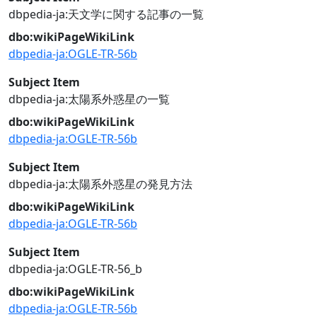
dbpedia-ja:天文学に関する記事の一覧
dbo:wikiPageWikiLink
dbpedia-ja:OGLE-TR-56b
Subject Item
dbpedia-ja:太陽系外惑星の一覧
dbo:wikiPageWikiLink
dbpedia-ja:OGLE-TR-56b
Subject Item
dbpedia-ja:太陽系外惑星の発見方法
dbo:wikiPageWikiLink
dbpedia-ja:OGLE-TR-56b
Subject Item
dbpedia-ja:OGLE-TR-56_b
dbo:wikiPageWikiLink
dbpedia-ja:OGLE-TR-56b