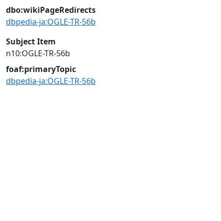
dbo:wikiPageRedirects
dbpedia-ja:OGLE-TR-56b
Subject Item
n10:OGLE-TR-56b
foaf:primaryTopic
dbpedia-ja:OGLE-TR-56b