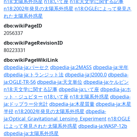
n18:太陽系外惑星
n18:いて座
n18:天文学に関する記事
n18:2002年発見の太陽系外惑星
n18:OGLEによって発見さ
れた太陽系外惑星
dbo:wikiPageID
2056337
dbo:wikiPageRevisionID
80223331
dbo:wikiPageWikiLink
dbpedia-ja:パーセク
dbpedia-ja:2MASS
dbpedia-ja:光年
dbpedia-ja:トランジット法
dbpedia-ja:J2000.0
dbpedia-
ja:OGLE-TR-56
dbpedia-ja:天文単位
dbpedia-ja:ケルビン
n18:天文学に関する記事
dbpedia-ja:いて座
dbpedia-ja:ホ
ット・ジュピター
n18:いて座
n18:太陽系外惑星
dbpedia-
ja:ドップラー分光計
dbpedia-ja:木星質量
dbpedia-ja:木星
半径
n18:2002年発見の太陽系外惑星
dbpedia-
ja:Optical_Gravitational_Lensing_Experiment
n18:OGLE
によって発見された太陽系外惑星
dbpedia-ja:WASP-12b
dbpedia-ja:太陽系外惑星