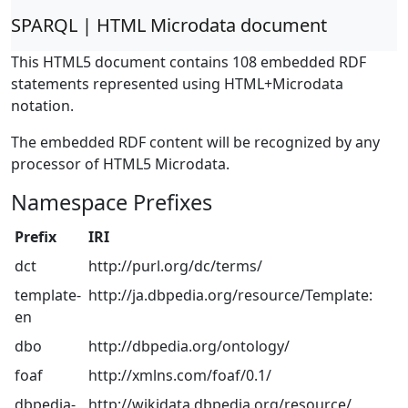
SPARQL | HTML Microdata document
This HTML5 document contains 108 embedded RDF
statements represented using HTML+Microdata
notation.
The embedded RDF content will be recognized by any
processor of HTML5 Microdata.
Namespace Prefixes
Prefix
IRI
dct
http://purl.org/dc/terms/
template-
http://ja.dbpedia.org/resource/Template:
en
dbo
http://dbpedia.org/ontology/
foaf
http://xmlns.com/foaf/0.1/
dbpedia-
http://wikidata.dbpedia.org/resource/