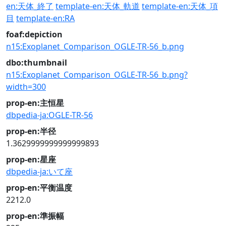
en:天体_終了
template-en:天体_軌道
template-en:天体_項
目
template-en:RA
foaf:depiction
n15:Exoplanet_Comparison_OGLE-TR-56_b.png
dbo:thumbnail
n15:Exoplanet_Comparison_OGLE-TR-56_b.png?
width=300
prop-en:主恒星
dbpedia-ja:OGLE-TR-56
prop-en:半径
1.3629999999999999893
prop-en:星座
dbpedia-ja:いて座
prop-en:平衡温度
2212.0
prop-en:準振幅