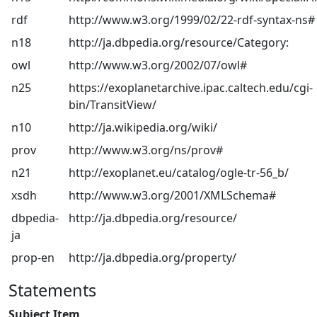
rdf
http://www.w3.org/1999/02/22-rdf-syntax-ns#
n18
http://ja.dbpedia.org/resource/Category:
owl
http://www.w3.org/2002/07/owl#
n25
https://exoplanetarchive.ipac.caltech.edu/cgi-
bin/TransitView/
n10
http://ja.wikipedia.org/wiki/
prov
http://www.w3.org/ns/prov#
n21
http://exoplanet.eu/catalog/ogle-tr-56_b/
xsdh
http://www.w3.org/2001/XMLSchema#
dbpedia-
http://ja.dbpedia.org/resource/
ja
prop-en
http://ja.dbpedia.org/property/
Statements
Subject Item