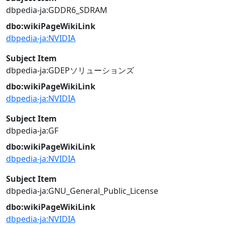
dbpedia-ja:GDDR6_SDRAM
dbo:wikiPageWikiLink
dbpedia-ja:NVIDIA
Subject Item
dbpedia-ja:GDEPソリューションズ
dbo:wikiPageWikiLink
dbpedia-ja:NVIDIA
Subject Item
dbpedia-ja:GF
dbo:wikiPageWikiLink
dbpedia-ja:NVIDIA
Subject Item
dbpedia-ja:GNU_General_Public_License
dbo:wikiPageWikiLink
dbpedia-ja:NVIDIA