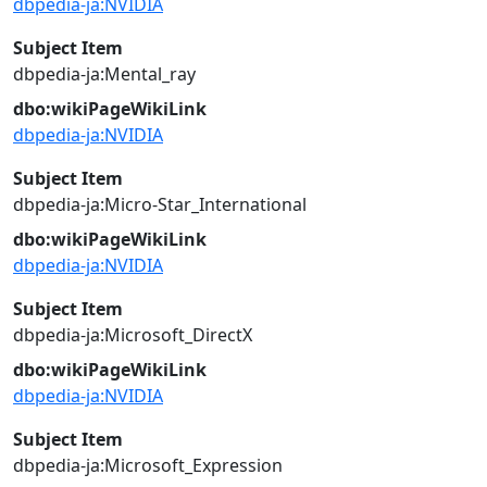
dbpedia-ja:NVIDIA
Subject Item
dbpedia-ja:Mental_ray
dbo:wikiPageWikiLink
dbpedia-ja:NVIDIA
Subject Item
dbpedia-ja:Micro-Star_International
dbo:wikiPageWikiLink
dbpedia-ja:NVIDIA
Subject Item
dbpedia-ja:Microsoft_DirectX
dbo:wikiPageWikiLink
dbpedia-ja:NVIDIA
Subject Item
dbpedia-ja:Microsoft_Expression