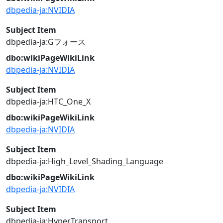
dbpedia-ja:NVIDIA
Subject Item
dbpedia-ja:Gフォース
dbo:wikiPageWikiLink
dbpedia-ja:NVIDIA
Subject Item
dbpedia-ja:HTC_One_X
dbo:wikiPageWikiLink
dbpedia-ja:NVIDIA
Subject Item
dbpedia-ja:High_Level_Shading_Language
dbo:wikiPageWikiLink
dbpedia-ja:NVIDIA
Subject Item
dbpedia-ja:HyperTransport