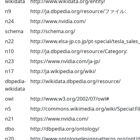
wikidata
http://www.wikidata.org/entity/
n9
http://ja.dbpedia.org/resource/ファイル:
n24
http://www.nvidia.com/
schema
http://schema.org/
n22
http://www.elsa-jp.co.jp/pt-special/tesla_sales
n10
http://ja.dbpedia.org/resource/Category:
n23
https://www.nvidia.com/ja-jp/
n17
http://ja.wikipedia.org/wiki/
dbpedia-
http://wikidata.dbpedia.org/resource/
wikidata
owl
http://www.w3.org/2002/07/owl#
n5
http://commons.wikimedia.org/wiki/Special:Fi
n21
https://www.nvidia.com/
dbo
http://dbpedia.org/ontology/
n20
http://www.ontologydesignpatterns.org/ont/