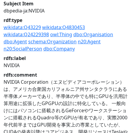
Subject Item
dbpedia-ja:NVIDIA
rdf:type
wikidata:Q43229
wikidata:Q4830453
wikidata:Q24229398
owl:Thing
dbo:Organisation
dbo:Agent
schema:Organization
n20:Agent
n20:SocialPerson
dbo:Company
rdfs:label
NVIDIA
rdfs:comment
NVIDIA Corporation（エヌビディアコーポレーション）
は、アメリカ合衆国カリフォルニア州サンタクララにある
半導体メーカーであり、半導体の中でも特にGPUを汎用計
算用途に拡張したGPGPUの設計に特化している。 一般向
けにはパソコンに搭載されるGeForceやワークステーショ
ンに搭載されるQuadro等のGPUが有名であり、実際2000
年代前半まではGPU開発を事実上の専業としていたが、
CUDAの発表以降はコアビジネス、開発リソースはTeslaや