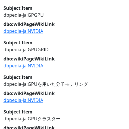
Subject Item
dbpedia-ja:GPGPU
dbo:wikiPageWikiLink
dbpedia-ja:NVIDIA
Subject Item
dbpedia-ja:GPUGRID
dbo:wikiPageWikiLink
dbpedia-ja:NVIDIA
Subject Item
dbpedia-ja:GPUを用いた分子モデリング
dbo:wikiPageWikiLink
dbpedia-ja:NVIDIA
Subject Item
dbpedia-ja:GPUクラスター
dbo:wikiPageWikiLink