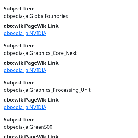
Subject Item
dbpedia-ja:GlobalFoundries
dbo:wikiPageWikiLink
dbpedia-ja:NVIDIA
Subject Item
dbpedia-ja:Graphics_Core_Next
dbo:wikiPageWikiLink
dbpedia-ja:NVIDIA
Subject Item
dbpedia-ja:Graphics_Processing_Unit
dbo:wikiPageWikiLink
dbpedia-ja:NVIDIA
Subject Item
dbpedia-ja:Green500
dbo:wikiPageWikiLink