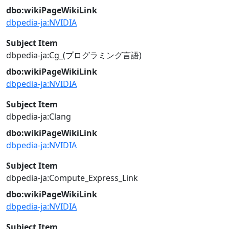
dbo:wikiPageWikiLink
dbpedia-ja:NVIDIA
Subject Item
dbpedia-ja:Cg_(プログラミング言語)
dbo:wikiPageWikiLink
dbpedia-ja:NVIDIA
Subject Item
dbpedia-ja:Clang
dbo:wikiPageWikiLink
dbpedia-ja:NVIDIA
Subject Item
dbpedia-ja:Compute_Express_Link
dbo:wikiPageWikiLink
dbpedia-ja:NVIDIA
Subject Item