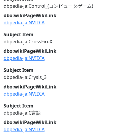
dbpedia-ja:Control_(コンピュータゲーム)
dbo:wikiPageWikiLink
dbpedia-ja:NVIDIA
Subject Item
dbpedia-ja:CrossFireX
dbo:wikiPageWikiLink
dbpedia-ja:NVIDIA
Subject Item
dbpedia-ja:Crysis_3
dbo:wikiPageWikiLink
dbpedia-ja:NVIDIA
Subject Item
dbpedia-ja:C言語
dbo:wikiPageWikiLink
dbpedia-ja:NVIDIA