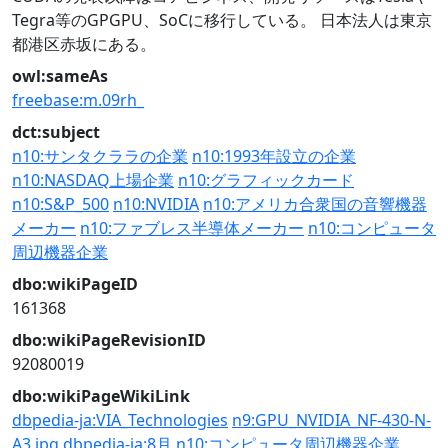
Tegra等のGPGPU、SoCに移行している。 日本法人は東京
都港区赤坂にある。
owl:sameAs
freebase:m.09rh_
dct:subject
n10:サンタクララの企業
n10:1993年設立の企業
n10:NASDAQ上場企業
n10:グラフィックカード
n10:S&P_500
n10:NVIDIA
n10:アメリカ合衆国の音響機器
メーカー
n10:ファブレス半導体メーカー
n10:コンピュータ
周辺機器企業
dbo:wikiPageID
161368
dbo:wikiPageRevisionID
92080019
dbo:wikiPageWikiLink
dbpedia-ja:VIA_Technologies
n9:GPU_NVIDIA_NF-430-N-
A3.jpg
dbpedia-ja:8月
n10:コンピュータ周辺機器企業