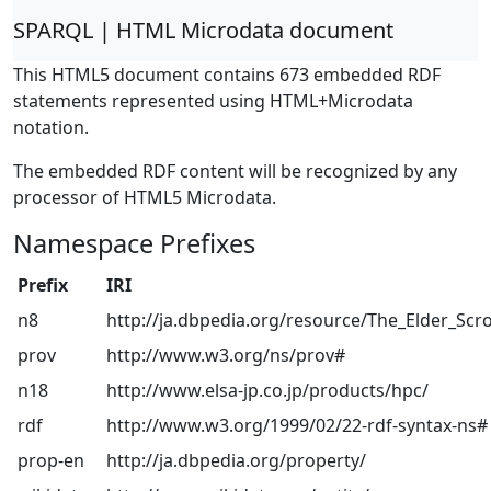
SPARQL | HTML Microdata document
This HTML5 document contains 673 embedded RDF
statements represented using HTML+Microdata
notation.
The embedded RDF content will be recognized by any
processor of HTML5 Microdata.
Namespace Prefixes
Prefix
IRI
n8
http://ja.dbpedia.org/resource/The_Elder_Scroll
prov
http://www.w3.org/ns/prov#
n18
http://www.elsa-jp.co.jp/products/hpc/
rdf
http://www.w3.org/1999/02/22-rdf-syntax-ns#
prop-en
http://ja.dbpedia.org/property/