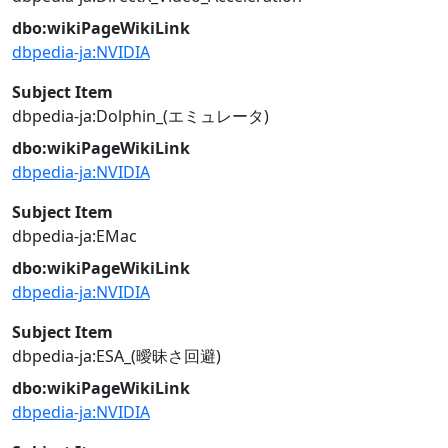
dbo:wikiPageWikiLink
dbpedia-ja:NVIDIA
Subject Item
dbpedia-ja:Dolphin_(エミュレータ)
dbo:wikiPageWikiLink
dbpedia-ja:NVIDIA
Subject Item
dbpedia-ja:EMac
dbo:wikiPageWikiLink
dbpedia-ja:NVIDIA
Subject Item
dbpedia-ja:ESA_(曖昧さ回避)
dbo:wikiPageWikiLink
dbpedia-ja:NVIDIA