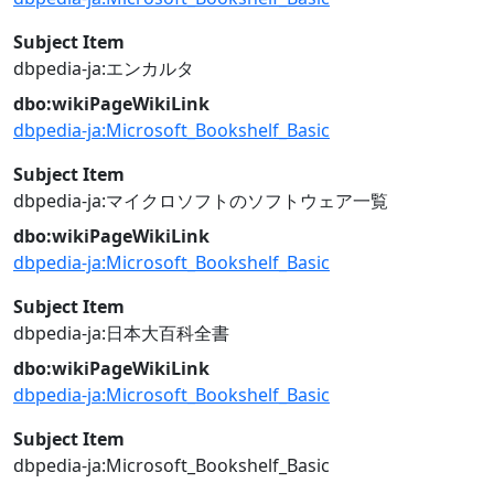
Subject Item
dbpedia-ja:エンカルタ
dbo:wikiPageWikiLink
dbpedia-ja:Microsoft_Bookshelf_Basic
Subject Item
dbpedia-ja:マイクロソフトのソフトウェア一覧
dbo:wikiPageWikiLink
dbpedia-ja:Microsoft_Bookshelf_Basic
Subject Item
dbpedia-ja:日本大百科全書
dbo:wikiPageWikiLink
dbpedia-ja:Microsoft_Bookshelf_Basic
Subject Item
dbpedia-ja:Microsoft_Bookshelf_Basic