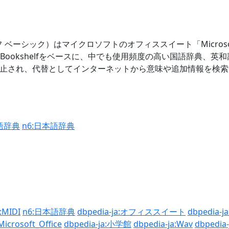
ックシェルフ ベーシック）はマイクロソフトのオフィススイート「Micr
oft Bookshelfをベースに、中でも使用頻度の高い国語辞
フトの付属は廃止され、代替としてインターネットから意味や追加情
語辞典
n6:日本語辞典
:MIDI
n6:日本語辞典
dbpedia-ja:オフィススイート
dbpedia-ja
Microsoft_Office
dbpedia-ja:小学館
dbpedia-ja:Wav
dbpedia