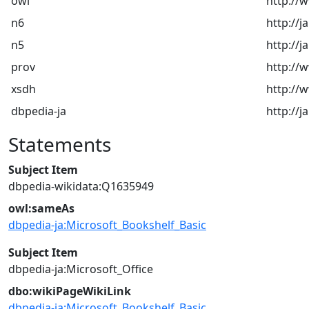
owl
http://
n6
http://
n5
http://j
prov
http://
xsdh
http:/
dbpedia-ja
http://j
Statements
Subject Item
dbpedia-wikidata:Q1635949
owl:sameAs
dbpedia-ja:Microsoft_Bookshelf_Basic
Subject Item
dbpedia-ja:Microsoft_Office
dbo:wikiPageWikiLink
dbpedia-ja:Microsoft_Bookshelf_Basic