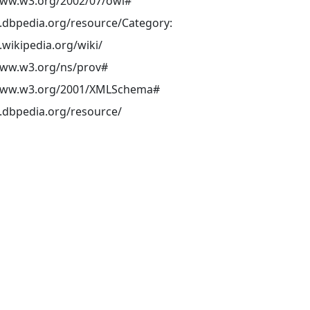
www.w3.org/2002/07/owl#
ja.dbpedia.org/resource/Category:
a.wikipedia.org/wiki/
www.w3.org/ns/prov#
/www.w3.org/2001/XMLSchema#
a.dbpedia.org/resource/