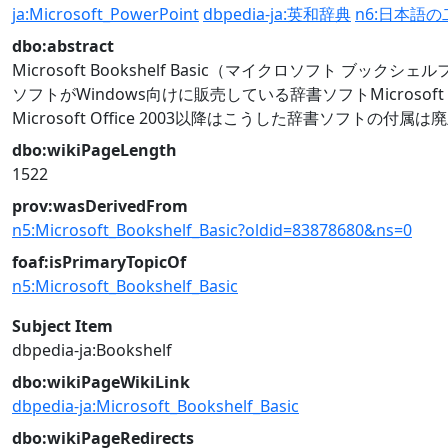
ja:Microsoft_PowerPoint
dbpedia-ja:英和辞典
n6:日本語
dbo:abstract
Microsoft Bookshelf Basic（マイクロソフト ブ
ソフトがWindows向けに販売している辞書ソフトMicros
Microsoft Office 2003以降はこうした辞書ソ
dbo:wikiPageLength
1522
prov:wasDerivedFrom
n5:Microsoft_Bookshelf_Basic?oldid=83878680&ns=0
foaf:isPrimaryTopicOf
n5:Microsoft_Bookshelf_Basic
Subject Item
dbpedia-ja:Bookshelf
dbo:wikiPageWikiLink
dbpedia-ja:Microsoft_Bookshelf_Basic
dbo:wikiPageRedirects