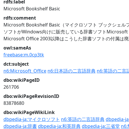
rdfs:label
Microsoft Bookshelf Basic
rdfs:comment
Microsoft Bookshelf Basic（マイクロソフト ブ
ソフトがWindows向けに販売している辞書ソフトMicros
Microsoft Office 2003以降はこうした辞書ソ
owl:sameAs
freebase:m.0cp3tk
dct:subject
n6:Microsoft_Office
n6:日本語の二言語辞典
n6:英語の二言
dbo:wikiPageID
261706
dbo:wikiPageRevisionID
83878680
dbo:wikiPageWikiLink
dbpedia-ja:マイクロソフト
n6:英語の二言語辞典
dbpedia-ja
dbpedia-ja:辞書
dbpedia-ja:和英辞典
dbpedia-ja:三省堂
n6: