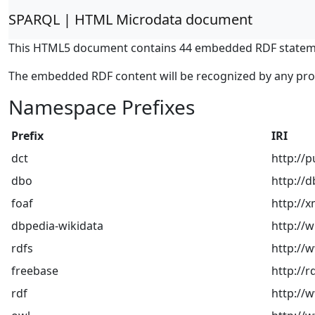
SPARQL | HTML Microdata document
This HTML5 document contains 44 embedded RDF statem
The embedded RDF content will be recognized by any pr
Namespace Prefixes
Prefix
IRI
dct
http://p
dbo
http://
foaf
http://x
dbpedia-wikidata
http://
rdfs
http://
freebase
http://r
rdf
http://