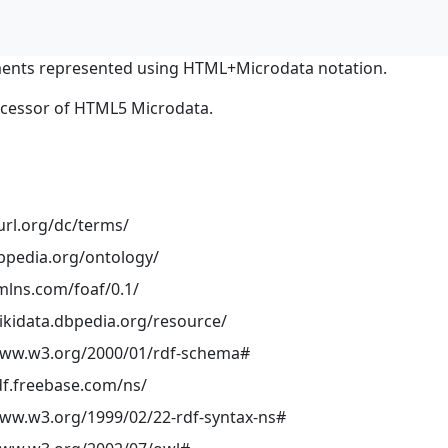
ents represented using HTML+Microdata notation.
ocessor of HTML5 Microdata.
url.org/dc/terms/
dbpedia.org/ontology/
mlns.com/foaf/0.1/
wikidata.dbpedia.org/resource/
www.w3.org/2000/01/rdf-schema#
df.freebase.com/ns/
www.w3.org/1999/02/22-rdf-syntax-ns#