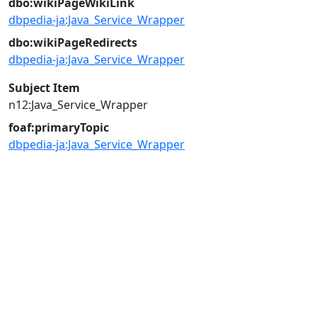
dbo:wikiPageWikiLink
dbpedia-ja:Java_Service_Wrapper
dbo:wikiPageRedirects
dbpedia-ja:Java_Service_Wrapper
Subject Item
n12:Java_Service_Wrapper
foaf:primaryTopic
dbpedia-ja:Java_Service_Wrapper