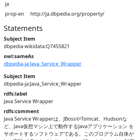
ja
prop-en
http://ja.dbpedia.org/property/
Statements
Subject Item
dbpedia-wikidata:Q7455821
owl:sameAs
dbpedia-ja:Java_Service_Wrapper
Subject Item
dbpedia-ja:Java_Service_Wrapper
rdfs:label
Java Service Wrapper
rdfs:comment
Java Service Wrapperは、JBossやTomcat、Hudsonな
ど、Java仮想マシン上で動作するJavaアプリケーション を
サポートするソフトウェアである。このプログラム自体が