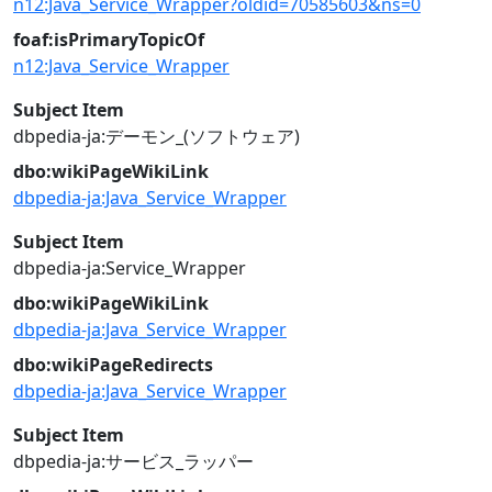
n12:Java_Service_Wrapper?oldid=70585603&ns=0
foaf:isPrimaryTopicOf
n12:Java_Service_Wrapper
Subject Item
dbpedia-ja:デーモン_(ソフトウェア)
dbo:wikiPageWikiLink
dbpedia-ja:Java_Service_Wrapper
Subject Item
dbpedia-ja:Service_Wrapper
dbo:wikiPageWikiLink
dbpedia-ja:Java_Service_Wrapper
dbo:wikiPageRedirects
dbpedia-ja:Java_Service_Wrapper
Subject Item
dbpedia-ja:サービス_ラッパー