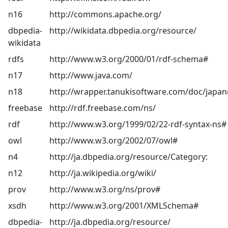
n16
http://commons.apache.org/
dbpedia-
http://wikidata.dbpedia.org/resource/
wikidata
rdfs
http://www.w3.org/2000/01/rdf-schema#
n17
http://www.java.com/
n18
http://wrapper.tanukisoftware.com/doc/japan
freebase
http://rdf.freebase.com/ns/
rdf
http://www.w3.org/1999/02/22-rdf-syntax-ns#
owl
http://www.w3.org/2002/07/owl#
n4
http://ja.dbpedia.org/resource/Category:
n12
http://ja.wikipedia.org/wiki/
prov
http://www.w3.org/ns/prov#
xsdh
http://www.w3.org/2001/XMLSchema#
dbpedia-
http://ja.dbpedia.org/resource/