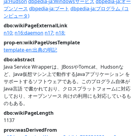
ja:Hudson
dbpedia-ja:Windowsサービス
dbpedia-ja:オー
プンソース
dbpedia-ja:ブート
dbpedia-ja:プログラム_(コ
ンピュータ)
dbo:wikiPageExternalLink
n10:
n16:daemon
n17:
n18:
prop-en:wikiPageUsesTemplate
template-en:出典の明記
dbo:abstract
Java Service Wrapperは、JBossやTomcat、Hudsonな
ど、Java仮想マシン上で動作するJavaアプリケーション を
サポートするソフトウェアである。このプログラム自体が
Java言語 で書かれており、クロスプラットフォームに対応
しており、オープンソース 向けの利用にも対応しているも
のもある。
dbo:wikiPageLength
1137
prov:wasDerivedFrom