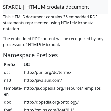
SPARQL | HTML Microdata document
This HTML5 document contains 36 embedded RDF
statements represented using HTML+Microdata
notation.
The embedded RDF content will be recognized by any
processor of HTML5 Microdata.
Namespace Prefixes
Prefix
IRI
dct
http://purl.org/dc/terms/
n10
http://java.sun.com/
template-
http://ja.dbpedia.org/resource/Template:
en
dbo
http://dbpedia.org/ontology/
foaf
http://xmlns.com/foaf/0.1/