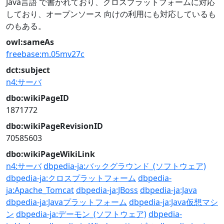
Java言語 で書かれており、クロスプラットフォームに対応
しており、オープンソース 向けの利用にも対応しているも
のもある。
owl:sameAs
freebase:m.05mv27c
dct:subject
n4:サーバ
dbo:wikiPageID
1871772
dbo:wikiPageRevisionID
70585603
dbo:wikiPageWikiLink
n4:サーバ
dbpedia-ja:バックグラウンド_(ソフトウェア)
dbpedia-ja:クロスプラットフォーム
dbpedia-
ja:Apache_Tomcat
dbpedia-ja:JBoss
dbpedia-ja:Java
dbpedia-ja:Javaプラットフォーム
dbpedia-ja:Java仮想マシ
ン
dbpedia-ja:デーモン_(ソフトウェア)
dbpedia-