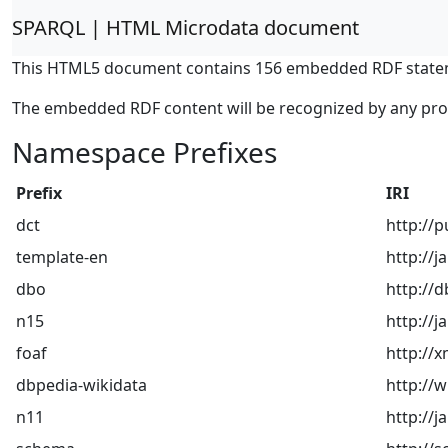
SPARQL | HTML Microdata document
This HTML5 document contains 156 embedded RDF state
The embedded RDF content will be recognized by any pr
Namespace Prefixes
Prefix
IRI
dct
http://p
template-en
http://
dbo
http://
n15
http://
foaf
http://x
dbpedia-wikidata
http://
n11
http:/