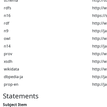
schema
http://
rdfs
http://
n16
https://
rdf
http://
n9
http://
owl
http://
n14
http://j
prov
http://
xsdh
http:/
wikidata
http://w
dbpedia-ja
http://j
prop-en
http://j
Statements
Subject Item