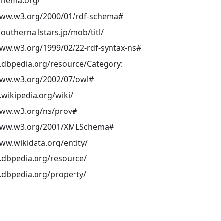
schema.org/
www.w3.org/2000/01/rdf-schema#
southernallstars.jp/mob/titl/
www.w3.org/1999/02/22-rdf-syntax-ns#
ja.dbpedia.org/resource/Category:
www.w3.org/2002/07/owl#
a.wikipedia.org/wiki/
www.w3.org/ns/prov#
/www.w3.org/2001/XMLSchema#
ww.wikidata.org/entity/
a.dbpedia.org/resource/
a.dbpedia.org/property/