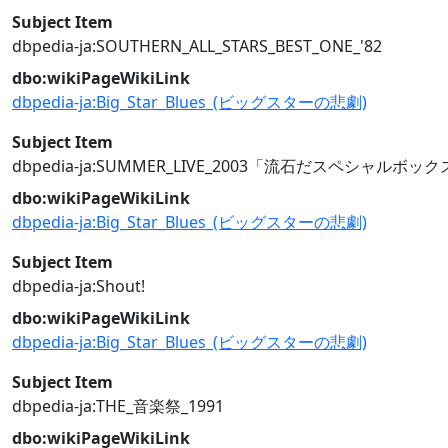
Subject Item
dbpedia-ja:SOUTHERN_ALL_STARS_BEST_ONE_'82
dbo:wikiPageWikiLink
dbpedia-ja:Big_Star_Blues_(ビッグスターの悲劇)
Subject Item
dbpedia-ja:SUMMER_LIVE_2003「流石だスペシャルボ
dbo:wikiPageWikiLink
dbpedia-ja:Big_Star_Blues_(ビッグスターの悲劇)
Subject Item
dbpedia-ja:Shout!
dbo:wikiPageWikiLink
dbpedia-ja:Big_Star_Blues_(ビッグスターの悲劇)
Subject Item
dbpedia-ja:THE_音楽祭_1991
dbo:wikiPageWikiLink