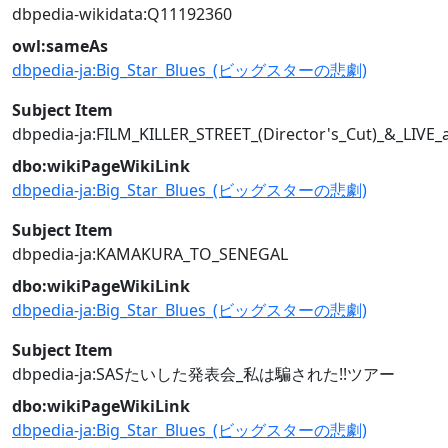
dbpedia-wikidata:Q11192360
owl:sameAs
dbpedia-ja:Big_Star_Blues_(ビッグスターの悲劇)
Subject Item
dbpedia-ja:FILM_KILLER_STREET_(Director's_Cut)_&_LI
dbo:wikiPageWikiLink
dbpedia-ja:Big_Star_Blues_(ビッグスターの悲劇)
Subject Item
dbpedia-ja:KAMAKURA_TO_SENEGAL
dbo:wikiPageWikiLink
dbpedia-ja:Big_Star_Blues_(ビッグスターの悲劇)
Subject Item
dbpedia-ja:SASたいした発表会_私は騙された!!ツアー
dbo:wikiPageWikiLink
dbpedia-ja:Big_Star_Blues_(ビッグスターの悲劇)