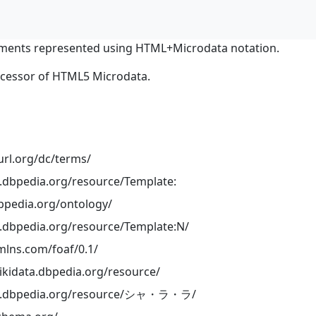
ments represented using HTML+Microdata notation.
ocessor of HTML5 Microdata.
url.org/dc/terms/
ja.dbpedia.org/resource/Template:
dbpedia.org/ontology/
ja.dbpedia.org/resource/Template:N/
mlns.com/foaf/0.1/
wikidata.dbpedia.org/resource/
/ja.dbpedia.org/resource/シャ・ラ・ラ/