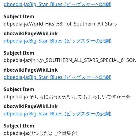
dbpedia-ja:Big_Star_Blues_(ビッグスターの悲劇)
Subject Item
dbpedia-ja:World_Hits!%3F_of_Southern_All_Stars
dbo:wikiPageWikiLink
dbpedia-ja:Big_Star_Blues_(ビッグスターの悲劇)
Subject Item
dbpedia-ja:すいか_SOUTHERN_ALL_STARS_SPECIAL_61SO
dbo:wikiPageWikiLink
dbpedia-ja:Big_Star_Blues_(ビッグスターの悲劇)
Subject Item
dbpedia-ja:そちらにおうかがいしてもよろしいですか%3F
dbo:wikiPageWikiLink
dbpedia-ja:Big_Star_Blues_(ビッグスターの悲劇)
Subject Item
dbpedia-ja:ひつじだよ!_全員集合!