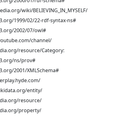
3.org/2000/01/rdf-schema#
ipedia.org/wiki/BELIEVING_IN_MYSELF/
3.org/1999/02/22-rdf-syntax-ns#
3.org/2002/07/owl#
youtube.com/channel/
edia.org/resource/Category:
3.org/ns/prov#
w3.org/2001/XMLSchema#
terplay.hyde.com/
kidata.org/entity/
edia.org/resource/
edia.org/property/