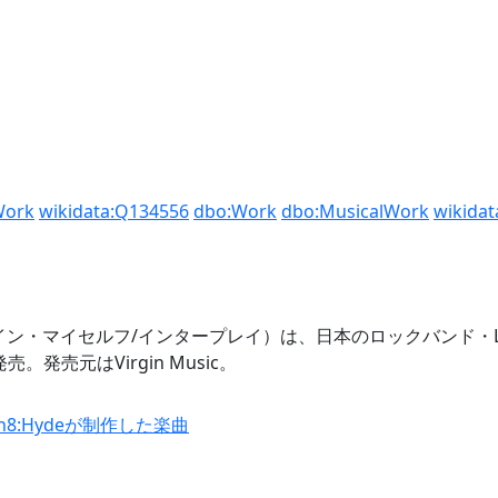
Work
wikidata:Q134556
dbo:Work
dbo:MusicalWork
wikida
ーヴィング・イン・マイセルフ/インタープレイ）は、日本のロックバンド・
。発売元はVirgin Music。
n8:Hydeが制作した楽曲