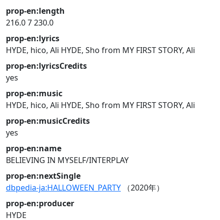
prop-en:length
216.0
7
230.0
prop-en:lyrics
HYDE, hico, Ali
HYDE, Sho from MY FIRST STORY, Ali
prop-en:lyricsCredits
yes
prop-en:music
HYDE, hico, Ali
HYDE, Sho from MY FIRST STORY, Ali
prop-en:musicCredits
yes
prop-en:name
BELIEVING IN MYSELF/INTERPLAY
prop-en:nextSingle
dbpedia-ja:HALLOWEEN_PARTY
（2020年）
prop-en:producer
HYDE