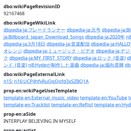
dbo:wikiPageRevisionID
92167468
dbo:wikiPageWikiLink
dbpedia-ja:ブレードランナー
dbpedia-ja:元号
dbpedia-ja:B
ja:Billboard_Japan_Download_Songs
dbpedia-ja:2020年
n
dbpedia-ja:3月18日
dbpedia-ja:音楽配信
dbpedia-ja:HALL
オレンジ
dbpedia-ja:ミュージック・ビデオ
dbpedia-ja
ク
dbpedia-ja:MY_FIRST_STORY
dbpedia-ja:ロック_(音楽)
d
ンド_(音楽)
n8:Hydeが制作した楽曲
dbpedia-ja:堀向彦輝
db
dbo:wikiPageExternalLink
n15:
n16:UCPiJhfvRuQqQofd3xSZBQ1A
prop-en:wikiPageUsesTemplate
template-en:External_music_video
template-en:YouTube
t
template-en:Tracklist
template-en:Reflist
template-en:Hy
prop-en:aSide
INTERPLAY
BELIEVING IN MYSELF
prop-en:artist