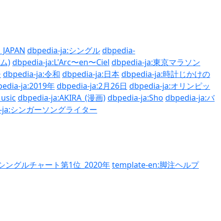
d_JAPAN
dbpedia-ja:シングル
dbpedia-
バム)
dbpedia-ja:L'Arc〜en〜Ciel
dbpedia-ja:東京マラソン
ひ
dbpedia-ja:令和
dbpedia-ja:日本
dbpedia-ja:時計じかけの
pedia-ja:2019年
dbpedia-ja:2月26日
dbpedia-ja:オリンピッ
Music
dbpedia-ja:AKIRA_(漫画)
dbpedia-ja:Sho
dbpedia-ja:バ
ia-ja:シンガーソングライター
ニメシングルチャート第1位_2020年
template-en:脚注ヘルプ