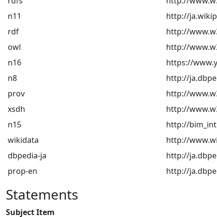
rdfs
http://www.w
n11
http://ja.wik
rdf
http://www.w
owl
http://www.w
n16
https://www.
n8
http://ja.dbp
prov
http://www.w
xsdh
http://www.
n15
http://bim_in
wikidata
http://www.wi
dbpedia-ja
http://ja.dbp
prop-en
http://ja.dbp
Statements
Subject Item