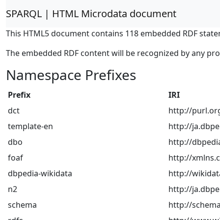
SPARQL | HTML Microdata document
This HTML5 document contains 118 embedded RDF state
The embedded RDF content will be recognized by any pr
Namespace Prefixes
Prefix
IRI
dct
http://purl.o
template-en
http://ja.dbp
dbo
http://dbpedi
foaf
http://xmlns.
dbpedia-wikidata
http://wikida
n2
http://ja.db
schema
http://schema