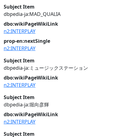
Subject Item
dbpedia-ja:MAD_QUALIA
dbo:wikiPageWikiLink
n2:INTERPLAY
prop-en:nextSingle
n2:INTERPLAY
Subject Item
dbpedia-ja:ミュージックステーション
dbo:wikiPageWikiLink
n2:INTERPLAY
Subject Item
dbpedia-ja:堀向彦輝
dbo:wikiPageWikiLink
n2:INTERPLAY
Subject Item