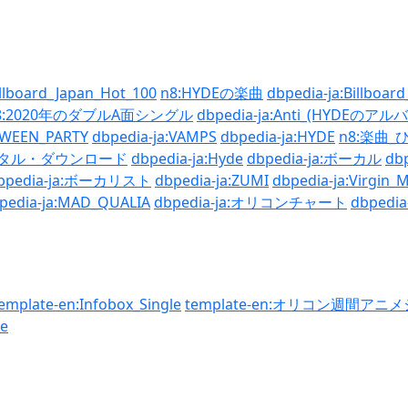
illboard_Japan_Hot_100
n8:HYDEの楽曲
dbpedia-ja:Billboar
8:2020年のダブルA面シングル
dbpedia-ja:Anti_(HYDEのアル
OWEEN_PARTY
dbpedia-ja:VAMPS
dbpedia-ja:HYDE
n8:楽曲_
:デジタル・ダウンロード
dbpedia-ja:Hyde
dbpedia-ja:ボーカル
db
bpedia-ja:ボーカリスト
dbpedia-ja:ZUMI
dbpedia-ja:Virgin_
pedia-ja:MAD_QUALIA
dbpedia-ja:オリコンチャート
dbped
emplate-en:Infobox_Single
template-en:オリコン週間ア
de