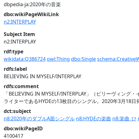
dbpedia-ja:2020年の音楽
dbo:wikiPageWikiLink
n2:INTERPLAY
Subject Item
n2:INTERPLAY
rdf:type
wikidata:Q386724
owl:Thing
dbo:Single
schema:Creative
rdfs:label
BELIEVING IN MYSELF/INTERPLAY
rdfs:comment
「BELIEVING IN MYSELF/INTERPLAY」（ビリ
ライターであるHYDEの13枚目のシングル。2020年3月18日発売
dct:subject
n8:2020年のダブルA面シングル
n8:HYDEの楽曲
n8:楽曲_ひ
dbo:wikiPageID
4100417