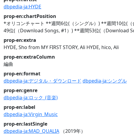
dbpedia-ja:HYDE
prop-en:chartPosition
*オリコンチャート **週間6位(（シングル）) **週間10位(（合算シングル）
49位(（Download Songs, #1）) **週間53位(（Download So
prop-en:extra
HYDE, Sho from MY FIRST STORY, Ali
HYDE, hico, Ali
prop-en:extraColumn
編曲
prop-en:format
dbpedia-ja:デジタル・ダウンロード
dbpedia-ja:シングル
prop-en:genre
dbpedia-ja:ロック_(音楽)
prop-en:label
dbpedia-ja:Virgin_Music
prop-en:lastSingle
dbpedia-ja:MAD_QUALIA
（2019年）