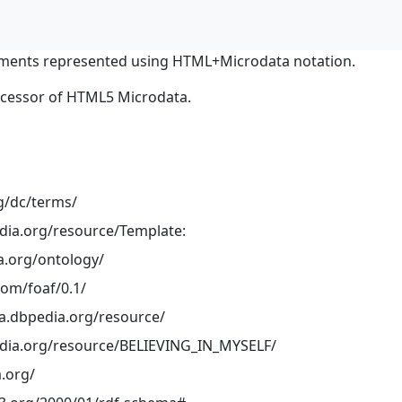
ments represented using HTML+Microdata notation.
ocessor of HTML5 Microdata.
rg/dc/terms/
edia.org/resource/Template:
a.org/ontology/
com/foaf/0.1/
ta.dbpedia.org/resource/
pedia.org/resource/BELIEVING_IN_MYSELF/
.org/