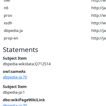
owl
http://
n6
http://j
prov
http://
xsdh
http:/
dbpedia-ja
http://j
prop-en
http://j
Statements
Subject Item
dbpedia-wikidata:Q712514
owl:sameAs
dbpedia-ja:70
Subject Item
dbpedia-ja:1
dbo:wikiPageWikiLink
dbpedia-ja:70