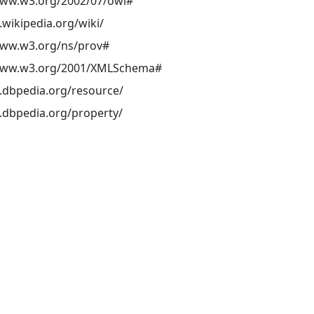
www.w3.org/2002/07/owl#
a.wikipedia.org/wiki/
www.w3.org/ns/prov#
/www.w3.org/2001/XMLSchema#
a.dbpedia.org/resource/
a.dbpedia.org/property/