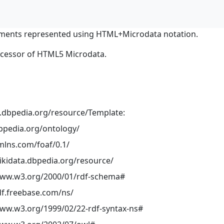
ments represented using HTML+Microdata notation.
ocessor of HTML5 Microdata.
ja.dbpedia.org/resource/Template:
dbpedia.org/ontology/
mlns.com/foaf/0.1/
wikidata.dbpedia.org/resource/
www.w3.org/2000/01/rdf-schema#
df.freebase.com/ns/
www.w3.org/1999/02/22-rdf-syntax-ns#