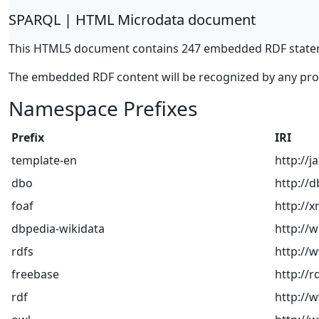
SPARQL | HTML Microdata document
This HTML5 document contains 247 embedded RDF state
The embedded RDF content will be recognized by any pr
Namespace Prefixes
Prefix
IRI
template-en
http://
dbo
http://
foaf
http://x
dbpedia-wikidata
http://
rdfs
http://
freebase
http://r
rdf
http://