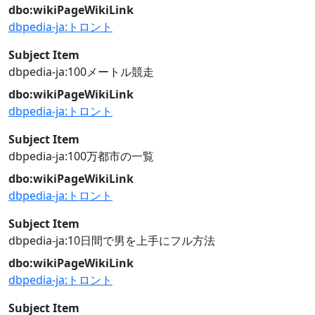
dbo:wikiPageWikiLink
dbpedia-ja:トロント
Subject Item
dbpedia-ja:100メートル競走
dbo:wikiPageWikiLink
dbpedia-ja:トロント
Subject Item
dbpedia-ja:100万都市の一覧
dbo:wikiPageWikiLink
dbpedia-ja:トロント
Subject Item
dbpedia-ja:10日間で男を上手にフル方法
dbo:wikiPageWikiLink
dbpedia-ja:トロント
Subject Item