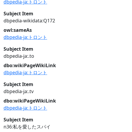
dbpedia-ja:トロント
Subject Item
dbpedia-wikidata:Q172
owl:sameAs
dbpedia-ja:トロント
Subject Item
dbpedia-ja:.to
dbo:wikiPageWikiLink
dbpedia-ja:トロント
Subject Item
dbpedia-ja:.tv
dbo:wikiPageWikiLink
dbpedia-ja:トロント
Subject Item
n36:私を愛したスパイ