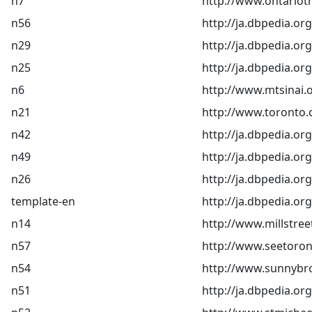
n7
http://www.ontariotr
n56
http://ja.dbpedia.
n29
http://ja.dbpedi
n25
http://ja.dbpedi
n6
http://www.mtsinai.o
n21
http://www.toronto.
n42
http://ja.dbpedia.or
n49
http://ja.dbpedia.
n26
http://ja.dbped
template-en
http://ja.dbpedia.or
n14
http://www.millstre
n57
http://www.seetoron
n54
http://www.sunnybr
n51
http://ja.dbpedia.o