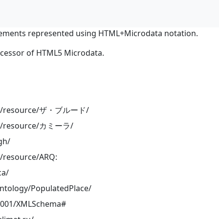
ements represented using HTML+Microdata notation.
ocessor of HTML5 Microdata.
.org/resource/ザ・ブルード/
org/resource/カミーラ/
gh/
g/resource/ARQ:
ca/
ontology/PopulatedPlace/
/2001/XMLSchema#