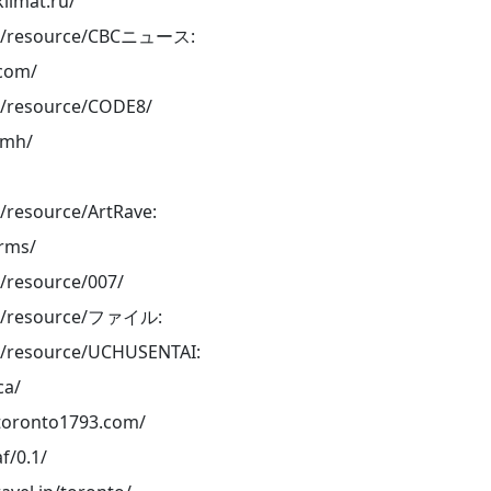
limat.ru/
org/resource/CBCニュース:
com/
rg/resource/CODE8/
pmh/
g/resource/ArtRave:
erms/
g/resource/007/
org/resource/ファイル:
rg/resource/UCHUSENTAI:
ca/
toronto1793.com/
f/0.1/