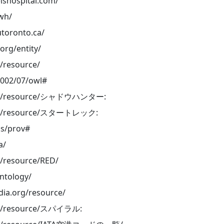
lshospital.com/
wh/
toronto.ca/
org/entity/
g/resource/
2002/07/owl#
.org/resource/シャドウハンター:
.org/resource/スタートレック:
ns/prov#
a/
g/resource/RED/
ntology/
dia.org/resource/
org/resource/スパイラル: