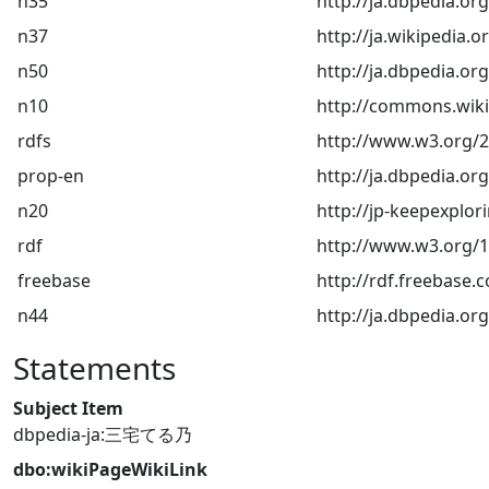
n35
http://ja.dbpedia
n37
http://ja.wikipedia.o
n50
http://ja.dbpedia.
n10
http://commons.wikim
rdfs
http://www.w3.org/
prop-en
http://ja.dbpedia.or
n20
http://jp-keepexplor
rdf
http://www.w3.org/1
freebase
http://rdf.freebase.
n44
http://ja.dbpedia.or
Statements
Subject Item
dbpedia-ja:三宅てる乃
dbo:wikiPageWikiLink