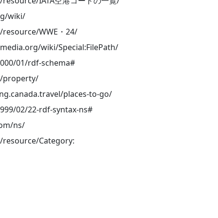
.org/resource/IATA空港コードの一覧/
rg/wiki/
org/resource/WWE・24/
edia.org/wiki/Special:FilePath/
2000/01/rdf-schema#
g/property/
ing.canada.travel/places-to-go/
999/02/22-rdf-syntax-ns#
com/ns/
g/resource/Category: