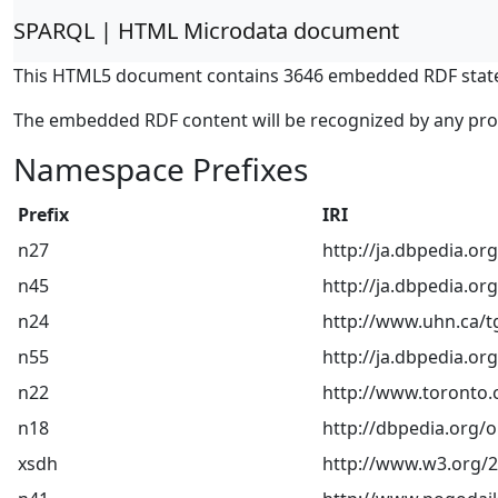
SPARQL | HTML Microdata document
This HTML5 document contains 3646 embedded RDF stat
The embedded RDF content will be recognized by any pr
Namespace Prefixes
Prefix
IRI
n27
http://ja.dbpedia
n45
http://ja.dbpedia.
n24
http://www.uhn.ca/t
n55
http://ja.dbpedia.or
n22
http://www.toronto.
n18
http://dbpedia.org/
xsdh
http://www.w3.org