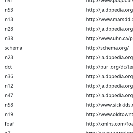
n41
http://www.pogodaik
n53
http://ja.dbpedia.
n13
http://www.marsdd.
n28
http://ja.dbpedia.o
n38
http://www.uhn.ca/
schema
http://schema.org/
n23
http://ja.dbpedia.or
dct
http://purl.org/dc/t
n36
http://ja.dbpedia.or
n12
http://ja.dbpedia.
n47
http://ja.dbpedia.o
n58
http://www.sickkids.
n19
http://www.oldtown
foaf
http://xmlns.com/foa