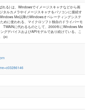
tectureとも呼ばれる) は、Windowsでイメージスキャナなどから画
してデジタルカメラやイメージスキャナをパソコンに接続す
indows Me以降のWindowsオペレーティングシステ
るために使われる、マイクロソフト独自のドライバーモ
AINに代わるものとして、2000年にWindows Me
ジングデバイスおよびAPIモデルであり続けている。こ
。
(ja)
orn
ame=c03286146