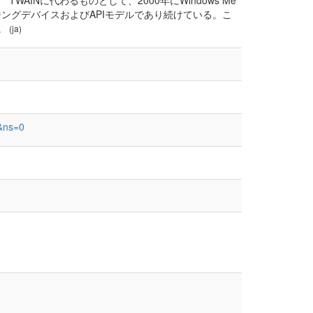
AINに代わるものとして、2000年にWindows Me
ジングデバイスおよびAPIモデルであり続けている。こ
。
(ja)
3&ns=0