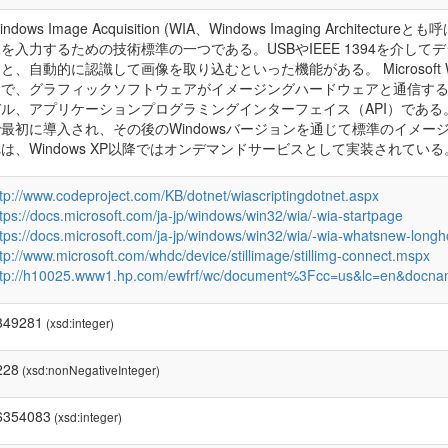
indows Image Acquisition (WIA、Windows Imaging Archi
を入力するための技術標準の一つである。USBやIEEE 1394を介
と、自動的に認識して画像を取り込むといった機能がある。 Microsoft W
ムで、グラフィックソフトウェアがイメージングハードウェアと通信す
ル、アプリケーションプログラミングインターフェイス（API）である。 TW
最初に導入され、その後のWindowsバージョンを通じて標準のイメー
は、Windows XP以降ではオンデマンドサービスとして実装されている
ttp://www.codeproject.com/KB/dotnet/wiascriptingdotnet.aspx
tps://docs.microsoft.com/ja-jp/windows/win32/wia/-wia-startpage
ttps://docs.microsoft.com/ja-jp/windows/win32/wia/-wia-whatsnew-longh
tp://www.microsoft.com/whdc/device/stillimage/stillimg-connect.mspx
ttp://h10025.www1.hp.com/ewfrf/wc/document%3Fcc=us&lc=en&docn
349281
(xsd:integer)
228
(xsd:nonNegativeInteger)
6354083
(xsd:integer)