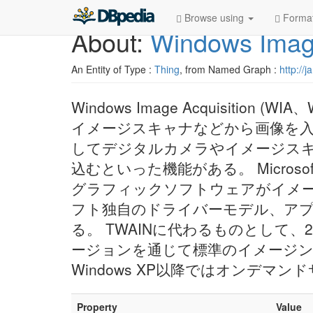
Browse using
Forma
About:
Windows Image
An Entity of Type :
Thing
, from Named Graph :
http://
Windows Image Acquisition (W
イメージスキャナなどから画像を入力
してデジタルカメラやイメージス
込むといった機能がある。 Microso
グラフィックソフトウェアがイメ
フト独自のドライバーモデル、アプ
る。 TWAINに代わるものとして、20
ージョンを通じて標準のイメージン
Windows XP以降ではオンデマ
Property
Value