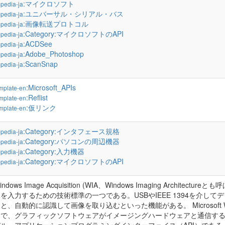
:マイクロソフト
pedia-ja
:ユニバーサル・シリアル・バス
pedia-ja
:画像転送プロトコル
pedia-ja
:Category:マイクロソフトのAPI
pedia-ja
:ACDSee
pedia-ja
:Adobe_Photoshop
pedia-ja
:ScanSnap
pedia-ja
:Microsoft_APIs
mplate-en
:Reflist
mplate-en
:仮リンク
mplate-en
:Category:インタフェース規格
pedia-ja
:Category:パソコンの周辺機器
pedia-ja
:Category:入力機器
pedia-ja
:Category:マイクロソフトのAPI
pedia-ja
indows Image Acquisition (WIA、Windows Imaging Archi
を入力するための技術標準の一つである。USBやIEEE 1394を介
と、自動的に認識して画像を取り込むといった機能がある。 Microsoft W
ムで、グラフィックソフトウェアがイメージングハードウェアと通信す