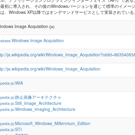
ル、アプリケーションプログラミングインターフェイス（API）である。 TW
最初に導入され、その後のWindowsバージョンを通じて標準のイメー
は、Windows XP以降ではオンデマンドサービスとして実装されている
indows Image Acquisition
(ja)
:Windows Image Acquisition
eebase
ttp://ja.wikipedia.org/wiki/Windows_Image_Acquisition?oldid=8635408
tp://ja.wikipedia.org/wiki/Windows_Image_Acquisition
:WIA
pedia-ja
:静止画像アーキテクチャ
pedia-ja
:Still_Image_Architecture
pedia-ja
:Windows_Imaging_Architecture
pedia-ja
:Microsoft_Windows_Millennium_Edition
pedia-ja
:STI
pedia-ja