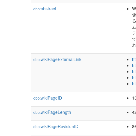
abstract
W
dbo:
像
る
デ
で
れ
wikiPageExternalLink
h
dbo:
ht
h
ht
h
wikiPageID
1
dbo:
wikiPageLength
4
dbo:
wikiPageRevisionID
8
dbo: