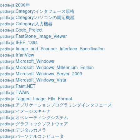
:2000年
pedia-ja
:Category:インタフェース規格
pedia-ja
:Category:パソコンの周辺機器
pedia-ja
:Category:入力機器
pedia-ja
:Code_Project
pedia-ja
:FastStone_Image_Viewer
pedia-ja
:IEEE_1394
pedia-ja
:Image_and_Scanner_Interface_Specification
pedia-ja
:IrfanView
pedia-ja
:Microsoft_Windows
pedia-ja
:Microsoft_Windows_Millennium_Edition
pedia-ja
:Microsoft_Windows_Server_2003
pedia-ja
:Microsoft_Windows_Vista
pedia-ja
:Paint.NET
pedia-ja
:TWAIN
pedia-ja
:Tagged_Image_File_Format
pedia-ja
:アプリケーションプログラミングインタフェース
pedia-ja
:イメージスキャナ
pedia-ja
:オペレーティングシステム
pedia-ja
:グラフィックソフトウェア
pedia-ja
:デジタルカメラ
pedia-ja
:パーソナルコンピュータ
pedia-ja