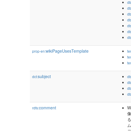
db
db
db
db
db
db
db
wikiPageUsesTemplate
prop-en:
te
te
te
subject
dct:
db
db
db
db
comment
W
rdfs:
像
る