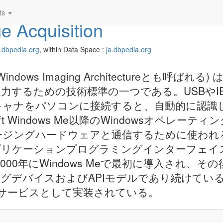
ts
 Acquisition
ja.dbpedia.org
, within Data Space :
ja.dbpedia.org
IA、Windows Imaging Architectureとも呼ばれる)
するための技術標準の一つである。USBやIEEE
キャナをパソコンに接続すると、自動的に認識
ft Windows Me以降のWindowsオペレーテ
ージングハードウェアと通信するために使われ
リケーションプログラミングインターフェイス
00年にWindows Meで最初に導入され、その後
グデバイスおよびAPIモデルであり続けてい
ンドサービスとして実装されている。