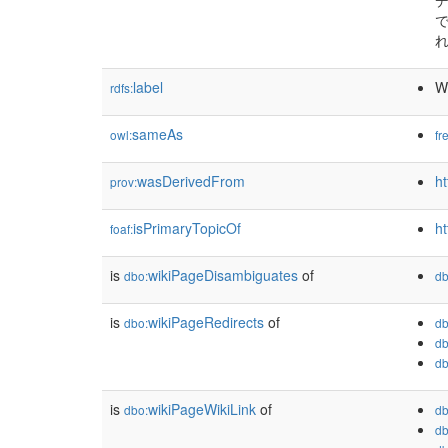
デ
で
れ
label
W
rdfs:
sameAs
owl:
fr
wasDerivedFrom
h
prov:
isPrimaryTopicOf
ht
foaf:
is
wikiPageDisambiguates
of
dbo:
db
is
wikiPageRedirects
of
dbo:
db
db
db
is
wikiPageWikiLink
of
dbo:
db
db