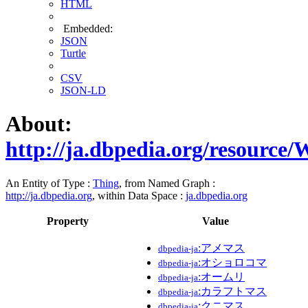
HTML
Embedded:
JSON
Turtle
CSV
JSON-LD
About:
http://ja.dbpedia.org/resource
An Entity of Type :
Thing
, from Named Graph :
http://ja.dbpedia.org
, within Data Space :
ja.dbpedia.org
Property
Value
:アメマス
dbpedia-ja
:オショロコマ
dbpedia-ja
:オームリ
dbpedia-ja
:カラフトマス
dbpedia-ja
:クニマス
dbpedia-ja