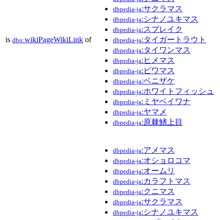
:サクラマス
dbpedia-ja
:シナノユキマス
dbpedia-ja
:スプレイク
dbpedia-ja
is
wikiPageWikiLink
of
:タイガートラウト
dbo:
dbpedia-ja
:タイワンマス
dbpedia-ja
:ヒメマス
dbpedia-ja
:ビワマス
dbpedia-ja
:ベニザケ
dbpedia-ja
:ホワイトフィッシュ
dbpedia-ja
:ミヤベイワナ
dbpedia-ja
:ヤマメ
dbpedia-ja
:原棘鰭上目
dbpedia-ja
:アメマス
dbpedia-ja
:オショロコマ
dbpedia-ja
:オームリ
dbpedia-ja
:カラフトマス
dbpedia-ja
:クニマス
dbpedia-ja
:サクラマス
dbpedia-ja
:シナノユキマス
dbpedia-ja