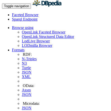
Toggle navigation
Faceted Browser
Sparql Endpoint
Browse using
OpenLink Faceted Browser
OpenLink Structured Data Editor
LodLive Browser
LODmilla Browser
Formats
RDF:
N-Triples
N3
Turtle
JSON
XML
OData:
Atom
JSON
Microdata:
JSON