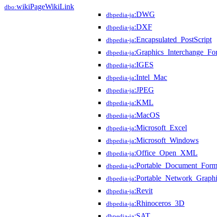
wikiPageWikiLink
dbo:
:DWG
dbpedia-ja
:DXF
dbpedia-ja
:Encapsulated_PostScript
dbpedia-ja
:Graphics_Interchange_Fo
dbpedia-ja
:IGES
dbpedia-ja
:Intel_Mac
dbpedia-ja
:JPEG
dbpedia-ja
:KML
dbpedia-ja
:MacOS
dbpedia-ja
:Microsoft_Excel
dbpedia-ja
:Microsoft_Windows
dbpedia-ja
:Office_Open_XML
dbpedia-ja
:Portable_Document_Form
dbpedia-ja
:Portable_Network_Graphi
dbpedia-ja
:Revit
dbpedia-ja
:Rhinoceros_3D
dbpedia-ja
:SAT
dbpedia-ja