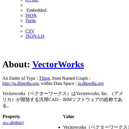
Embedded:
JSON
Turtle
CSV
JSON-LD
About:
VectorWorks
An Entity of Type :
Thing
, from Named Graph :
http://ja.dbpedia.org
, within Data Space :
ja.dbpedia.org
Vectorworks（ベクターワークス）はVectorworks, Inc. （アメ
リカ）が開発する汎用CAD・BIMソフトウェアの総称であ
る。
Property
Value
abstract
dbo:
Vectorworks（ベクターワークス