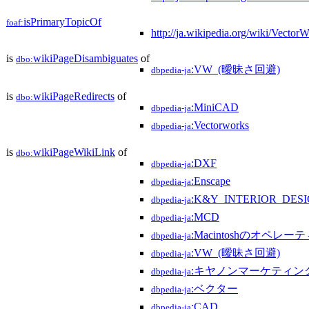
isPrimaryTopicOf
foaf:
http://ja.wikipedia.org/wiki/Vector
is
wikiPageDisambiguates
of
dbo:
:VW_(曖昧さ回避)
dbpedia-ja
is
wikiPageRedirects
of
dbo:
:MiniCAD
dbpedia-ja
:Vectorworks
dbpedia-ja
is
wikiPageWikiLink
of
dbo:
:DXF
dbpedia-ja
:Enscape
dbpedia-ja
:K&Y_INTERIOR_DES
dbpedia-ja
:MCD
dbpedia-ja
:Macintoshのオペレ
dbpedia-ja
:VW_(曖昧さ回避)
dbpedia-ja
:キヤノンマーケティン
dbpedia-ja
:ベクター
dbpedia-ja
:CAD
dbpedia-ja