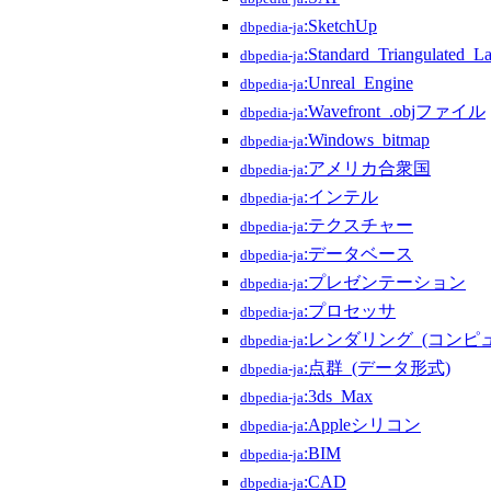
:SketchUp
dbpedia-ja
:Standard_Triangulated_L
dbpedia-ja
:Unreal_Engine
dbpedia-ja
:Wavefront_.objファイル
dbpedia-ja
:Windows_bitmap
dbpedia-ja
:アメリカ合衆国
dbpedia-ja
:インテル
dbpedia-ja
:テクスチャー
dbpedia-ja
:データベース
dbpedia-ja
:プレゼンテーション
dbpedia-ja
:プロセッサ
dbpedia-ja
:レンダリング_(コンピ
dbpedia-ja
:点群_(データ形式)
dbpedia-ja
:3ds_Max
dbpedia-ja
:Appleシリコン
dbpedia-ja
:BIM
dbpedia-ja
:CAD
dbpedia-ja