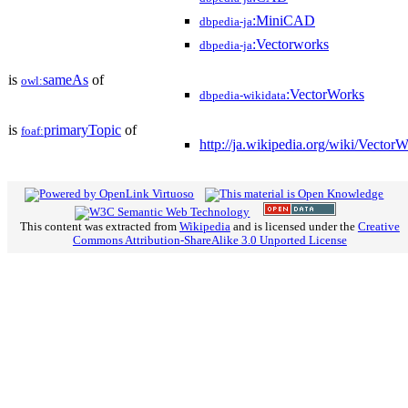
:MiniCAD
dbpedia-ja
:Vectorworks
dbpedia-ja
is
sameAs
of
owl:
:VectorWorks
dbpedia-wikidata
is
primaryTopic
of
foaf:
http://ja.wikipedia.org/wiki/Vector
This content was extracted from
Wikipedia
and is licensed under the
Creative
Commons Attribution-ShareAlike 3.0 Unported License