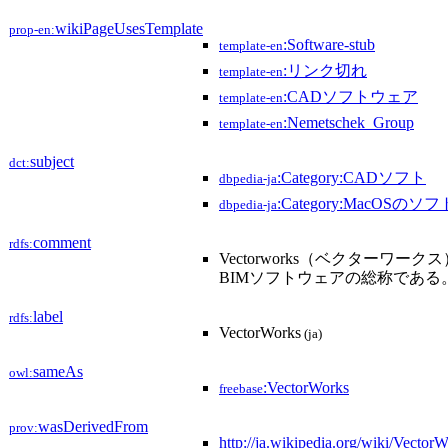
wikiPageUsesTemplate
prop-en:
:Software-stub
template-en
:リンク切れ
template-en
:CADソフトウェア
template-en
:Nemetschek_Group
template-en
subject
dct:
:Category:CADソフト
dbpedia-ja
:Category:MacOSの
dbpedia-ja
comment
rdfs:
Vectorworks（ベクターワークス
BIMソフトウェアの総称である
label
rdfs:
VectorWorks
(ja)
sameAs
owl:
:VectorWorks
freebase
wasDerivedFrom
prov:
http://ja.wikipedia.org/wiki/Vect