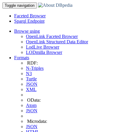
Toggle navigation
Faceted Browser
Sparql Endpoint
Browse using
OpenLink Faceted Browser
OpenLink Structured Data Editor
LodLive Browser
LODmilla Browser
Formats
RDF:
N-Triples
N3
Turtle
JSON
XML
OData:
Atom
JSON
Microdata:
JSON
HTML