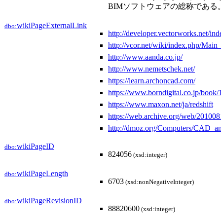
BIMソフトウェアの総称である
wikiPageExternalLink
dbo:
http://developer.vectorworks.net/i
http://vcor.net/wiki/index.php/Main
http://www.aanda.co.jp/
http://www.nemetschek.net/
https://learn.archoncad.com/
https://www.borndigital.co.jp/book
https://www.maxon.net/ja/redshift
https://web.archive.org/web/20100
http://dmoz.org/Computers/CAD_
wikiPageID
dbo:
824056
(xsd:integer)
wikiPageLength
dbo:
6703
(xsd:nonNegativeInteger)
wikiPageRevisionID
dbo:
88820600
(xsd:integer)