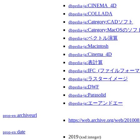
:CINEMA_4D
dbpedia-ja
:COLLADA
dbpedia-ja
:Category:CADソフト
dbpedia-ja
:Category:MacOSの
dbpedia-ja
:ベクトル演算
dbpedia-ja
:Macintosh
dbpedia-ja
:Cinema_4D
dbpedia-ja
:表計算
dbpedia-ja
:IFC_(ファイルフォーマ
dbpedia-ja
:ラスターイメージ
dbpedia-ja
:DWF
dbpedia-ja
:Parasolid
dbpedia-ja
:エーアンドエー
dbpedia-ja
archiveurl
prop-en:
https://web.archive.org/web/20100
date
prop-en:
2019
(xsd:integer)