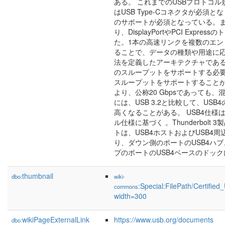
ある。 これまでのUSBプロトコル
はUSB Type-Cコネクタが必須と
のサポートが必須となっている。また
り、DisplayPortやPCI Expr
た。1本の高速リンクを複数のエン
ることで、データの種類や用途に
法を定義したアーキテクチャである。U
のスループットをサポートする必要が
スループットをサポートすること
より、公称20 Gbpsであっても
には、USB 3.2と比較して、US
高くなることがある。 USB4仕様は、 T
ル仕様に基づく 。Thunderbol
トは、USB4ホストおよびUSB4
り、ダウン側のポートのUSB4ハ
プのポートのUSB4ベースのドッ
thumbnail
dbo:
wiki-
:Special:FilePath/Certifi
commons
width=300
wikiPageExternalLink
https://www.usb.org/documents
dbo: