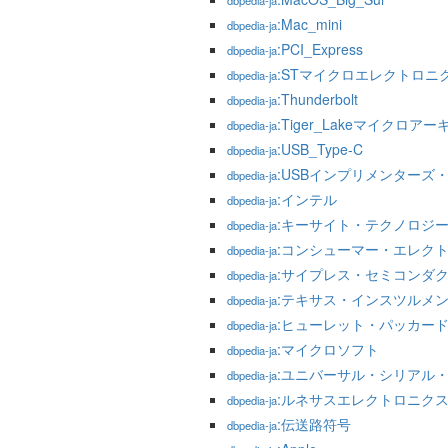
dbpedia-ja
:Mac_mini
dbpedia-ja
:PCI_Express
dbpedia-ja
:STマイクロエレクトロニ
dbpedia-ja
:Thunderbolt
dbpedia-ja
:Tiger_Lakeマイクロア
dbpedia-ja
:USB_Type-C
dbpedia-ja
:USBインプリメンターズ
dbpedia-ja
:インテル
dbpedia-ja
:キーサイト・テクノロジ
dbpedia-ja
:コンシューマー・エレク
dbpedia-ja
:サイプレス・セミコンダ
dbpedia-ja
:テキサス・インスツルメ
dbpedia-ja
:ヒューレット・パッカー
dbpedia-ja
:マイクロソフト
dbpedia-ja
:ユニバーサル・シリアル
dbpedia-ja
:ルネサスエレクトロニク
dbpedia-ja
:伝送路符号
dbpedia-ja