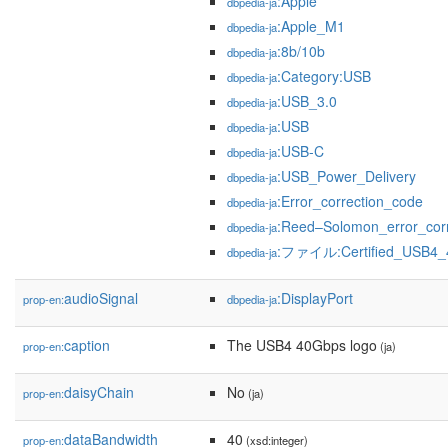
:Apple
dbpedia-ja
:Apple_M1
dbpedia-ja
:8b/10b
dbpedia-ja
:Category:USB
dbpedia-ja
:USB_3.0
dbpedia-ja
:USB
dbpedia-ja
:USB-C
dbpedia-ja
:USB_Power_Delivery
dbpedia-ja
:Error_correction_code
dbpedia-ja
:Reed–Solomon_error_corr
dbpedia-ja
:ファイル:Certified_USB4_
dbpedia-ja
audioSignal
:DisplayPort
prop-en:
dbpedia-ja
caption
The USB4 40Gbps logo
prop-en:
(ja)
daisyChain
No
prop-en:
(ja)
dataBandwidth
40
prop-en:
(xsd:integer)