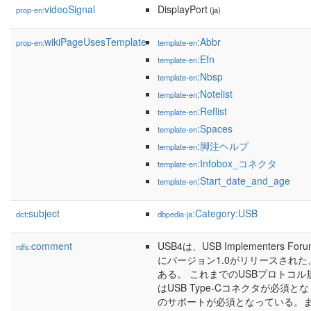
videoSignal
DisplayPort
prop-en:
(ja)
wikiPageUsesTemplate
:Abbr
prop-en:
template-en
:Efn
template-en
:Nbsp
template-en
:Notelist
template-en
:Reflist
template-en
:Spaces
template-en
:脚注ヘルプ
template-en
:Infobox_コネクタ
template-en
:Start_date_and_age
template-en
subject
:Category:USB
dct:
dbpedia-ja
comment
USB4は、USB Implementers F
rdfs:
にバージョン1.0がリリースされた、
ある。 これまでのUSBプロトコル
はUSB Type-Cコネクタが必須と
のサポートが必須となっている。また