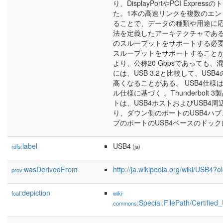
り、DisplayPortやPCI Expr
た。1本の高速リンクを複数のエン
ることで、データの種類や用途に
法を定義したアーキテクチャである。U
のスループットをサポートする必要が
スループットをサポートすること
より、公称20 Gbpsであっても
には、USB 3.2と比較して、US
高くなることがある。 USB4仕様は、 T
ル仕様に基づく 。Thunderbol
トは、USB4ホストおよびUSB4
り、ダウン側のポートのUSB4ハ
プのポートのUSB4ベースのドッ
label
USB4
rdfs:
(ja)
wasDerivedFrom
http://ja.wikipedia.org/wiki/USB4
prov:
depiction
foaf:
wiki-
:Special:FilePath/Certifi
commons