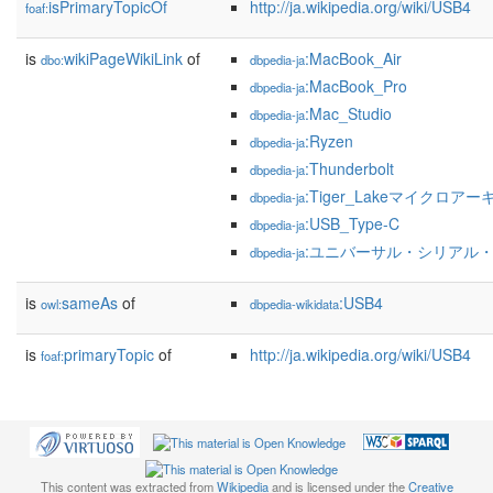
isPrimaryTopicOf
http://ja.wikipedia.org/wiki/USB4
foaf:
is
wikiPageWikiLink
of
:MacBook_Air
dbo:
dbpedia-ja
:MacBook_Pro
dbpedia-ja
:Mac_Studio
dbpedia-ja
:Ryzen
dbpedia-ja
:Thunderbolt
dbpedia-ja
:Tiger_Lakeマイクロア
dbpedia-ja
:USB_Type-C
dbpedia-ja
:ユニバーサル・シリアル
dbpedia-ja
is
sameAs
of
:USB4
owl:
dbpedia-wikidata
is
primaryTopic
of
http://ja.wikipedia.org/wiki/USB4
foaf:
This content was extracted from
Wikipedia
and is licensed under the
Creative