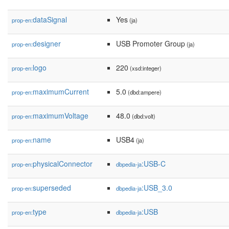
dataSignal
Yes
prop-en:
(ja)
designer
USB Promoter Group
prop-en:
(ja)
logo
220
prop-en:
(xsd:integer)
maximumCurrent
5.0
prop-en:
(dbd:ampere)
maximumVoltage
48.0
prop-en:
(dbd:volt)
name
USB4
prop-en:
(ja)
physicalConnector
:USB-C
prop-en:
dbpedia-ja
superseded
:USB_3.0
prop-en:
dbpedia-ja
type
:USB
prop-en:
dbpedia-ja