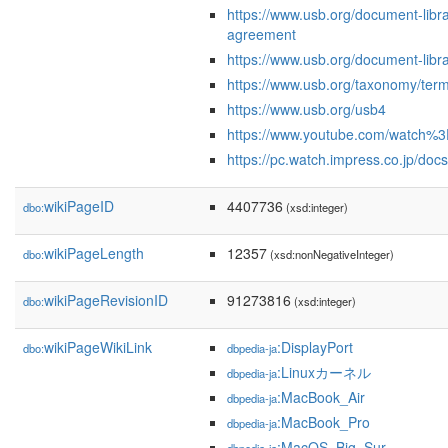
https://www.usb.org/document-libr
agreement
https://www.usb.org/document-libra
https://www.usb.org/taxonomy/ter
https://www.usb.org/usb4
https://www.youtube.com/watch%
https://pc.watch.impress.co.jp/do
wikiPageID
4407736
dbo:
(xsd:integer)
wikiPageLength
12357
dbo:
(xsd:nonNegativeInteger)
wikiPageRevisionID
91273816
dbo:
(xsd:integer)
wikiPageWikiLink
:DisplayPort
dbo:
dbpedia-ja
:Linuxカーネル
dbpedia-ja
:MacBook_Air
dbpedia-ja
:MacBook_Pro
dbpedia-ja
:MacOS_Big_Sur