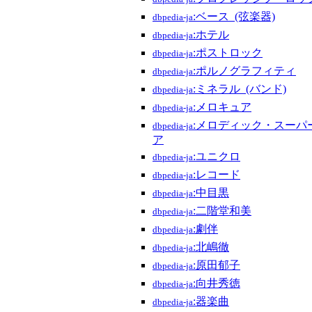
:ベース_(弦楽器)
dbpedia-ja
:ホテル
dbpedia-ja
:ポストロック
dbpedia-ja
:ポルノグラフィティ
dbpedia-ja
:ミネラル_(バンド)
dbpedia-ja
:メロキュア
dbpedia-ja
:メロディック・スーパ
dbpedia-ja
ア
:ユニクロ
dbpedia-ja
:レコード
dbpedia-ja
:中目黒
dbpedia-ja
:二階堂和美
dbpedia-ja
:劇伴
dbpedia-ja
:北嶋徹
dbpedia-ja
:原田郁子
dbpedia-ja
:向井秀徳
dbpedia-ja
:器楽曲
dbpedia-ja