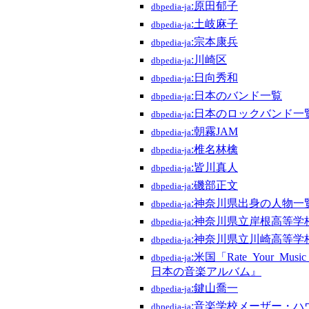
:原田郁子
dbpedia-ja
:土岐麻子
dbpedia-ja
:宗本康兵
dbpedia-ja
:川崎区
dbpedia-ja
:日向秀和
dbpedia-ja
:日本のバンド一覧
dbpedia-ja
:日本のロックバンド一
dbpedia-ja
:朝霧JAM
dbpedia-ja
:椎名林檎
dbpedia-ja
:皆川真人
dbpedia-ja
:磯部正文
dbpedia-ja
:神奈川県出身の人物一
dbpedia-ja
:神奈川県立岸根高等学
dbpedia-ja
:神奈川県立川崎高等学
dbpedia-ja
:米国「Rate_Your_M
dbpedia-ja
日本の音楽アルバム』
:鍵山喬一
dbpedia-ja
:音楽学校メーザー・ハ
dbpedia-ja