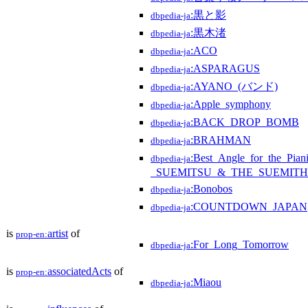
:黒と影
dbpedia-ja
:黒木渚
dbpedia-ja
:ACO
dbpedia-ja
:ASPARAGUS
dbpedia-ja
:AYANO_(バンド)
dbpedia-ja
:Apple_symphony
dbpedia-ja
:BACK_DROP_BOMB
dbpedia-ja
:BRAHMAN
dbpedia-ja
:Best_Angle_for_the_Piani
dbpedia-ja
_SUEMITSU_&_THE_SUEMITH_
:Bonobos
dbpedia-ja
:COUNTDOWN_JAPAN
dbpedia-ja
is
artist
of
prop-en:
:For_Long_Tomorrow
dbpedia-ja
is
associatedActs
of
prop-en:
:Miaou
dbpedia-ja