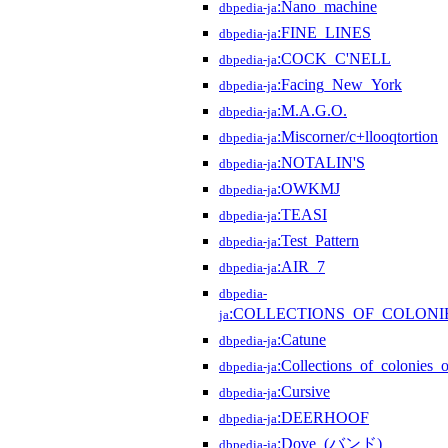
:Nano_machine
dbpedia-ja
:FINE_LINES
dbpedia-ja
:COCK_C'NELL
dbpedia-ja
:Facing_New_York
dbpedia-ja
:M.A.G.O.
dbpedia-ja
:Miscorner/c+llooqtortion
dbpedia-ja
:NOTALIN'S
dbpedia-ja
:OWKMJ
dbpedia-ja
:TEASI
dbpedia-ja
:Test_Pattern
dbpedia-ja
:AIR_7
dbpedia-ja
dbpedia-
:COLLECTIONS_OF_COLONI
ja
:Catune
dbpedia-ja
:Collections_of_colonies_
dbpedia-ja
:Cursive
dbpedia-ja
:DEERHOOF
dbpedia-ja
:Dove_(バンド)
dbpedia-ja