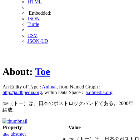
HTML
Embedded:
JSON
Turtle
CSV
JSON-LD
About:
Toe
An Entity of Type :
Animal
, from Named Graph :
http://ja.dbpedia.org
, within Data Space :
ja.dbpedia.org
toe（トー）は、日本のポストロックバンドである。2000年
結成。
Property
Value
abstract
dbo:
toe（トー）は、日本のポスト