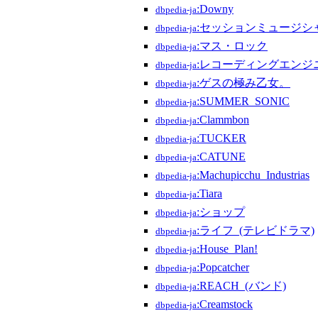
:Downy
dbpedia-ja
:セッションミュージシ
dbpedia-ja
:マス・ロック
dbpedia-ja
:レコーディングエンジ
dbpedia-ja
:ゲスの極み乙女。
dbpedia-ja
:SUMMER_SONIC
dbpedia-ja
:Clammbon
dbpedia-ja
:TUCKER
dbpedia-ja
:CATUNE
dbpedia-ja
:Machupicchu_Industrias
dbpedia-ja
:Tiara
dbpedia-ja
:ショップ
dbpedia-ja
:ライフ_(テレビドラマ)
dbpedia-ja
:House_Plan!
dbpedia-ja
:Popcatcher
dbpedia-ja
:REACH_(バンド)
dbpedia-ja
:Creamstock
dbpedia-ja