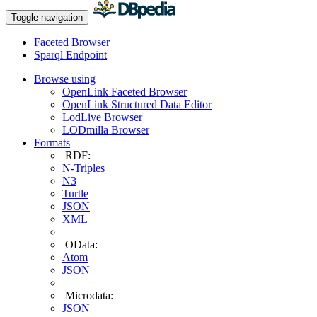
Toggle navigation
Faceted Browser
Sparql Endpoint
Browse using
OpenLink Faceted Browser
OpenLink Structured Data Editor
LodLive Browser
LODmilla Browser
Formats
RDF:
N-Triples
N3
Turtle
JSON
XML
OData:
Atom
JSON
Microdata:
JSON