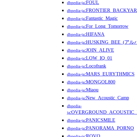
:FOUL
dbpedia-ja
:FRONTIER_BACKYA
dbpedia-ja
:Fantastic_Magic
dbpedia-ja
:For_Long_Tomorrow
dbpedia-ja
:HIFANA
dbpedia-ja
:HUSKING_BEE_(アル
dbpedia-ja
:JOIN_ALIVE
dbpedia-ja
:LOW_IQ_01
dbpedia-ja
:Locofrank
dbpedia-ja
:MARS_EURYTHMICS
dbpedia-ja
:MONGOL800
dbpedia-ja
:Miaou
dbpedia-ja
:New_Acoustic_Camp
dbpedia-ja
dbpedia-
:OVERGROUND_ACOUSTIC
ja
:PANICSMILE
dbpedia-ja
:PANORAMA_PORNO
dbpedia-ja
:ROVO
dbpedia-ja