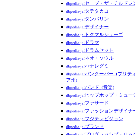
:セーブ・ザ・チルドレ
dbpedia-ja
:タテタカコ
dbpedia-ja
:タンバリン
dbpedia-ja
:デザイナー
dbpedia-ja
:トクマルシューゴ
dbpedia-ja
:ドラマ
dbpedia-ja
:ドラムセット
dbpedia-ja
:ネオ・ソウル
dbpedia-ja
:ハナレグミ
dbpedia-ja
:バンクーバー_(ブリ
dbpedia-ja
ア州)
:バンド_(音楽)
dbpedia-ja
:ヒップホップ・ミュー
dbpedia-ja
:ファサード
dbpedia-ja
:ファッションデザイナ
dbpedia-ja
:フジテレビジョン
dbpedia-ja
:ブランド
dbpedia-ja
:プログレッシブ・ロッ
dbpedia-ja