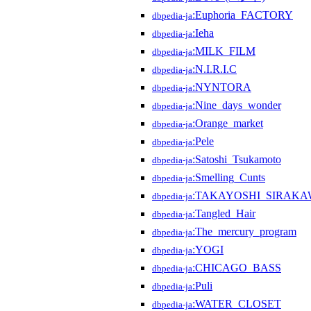
:Euphoria_FACTORY
dbpedia-ja
:Ieha
dbpedia-ja
:MILK_FILM
dbpedia-ja
:N.I.R.I.C
dbpedia-ja
:NYNTORA
dbpedia-ja
:Nine_days_wonder
dbpedia-ja
:Orange_market
dbpedia-ja
:Pele
dbpedia-ja
:Satoshi_Tsukamoto
dbpedia-ja
:Smelling_Cunts
dbpedia-ja
:TAKAYOSHI_SIRAKA
dbpedia-ja
:Tangled_Hair
dbpedia-ja
:The_mercury_program
dbpedia-ja
:YOGI
dbpedia-ja
:CHICAGO_BASS
dbpedia-ja
:Puli
dbpedia-ja
:WATER_CLOSET
dbpedia-ja