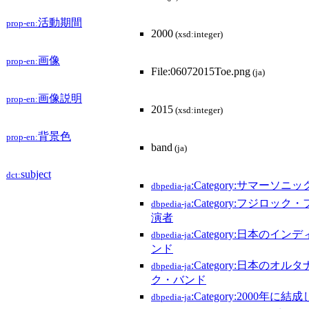
活動期間
prop-en:
2000
(xsd:integer)
画像
prop-en:
File:06072015Toe.png
(ja)
画像説明
prop-en:
2015
(xsd:integer)
背景色
prop-en:
band
(ja)
subject
dct:
:Category:サマーソニ
dbpedia-ja
:Category:フジロッ
dbpedia-ja
演者
:Category:日本のイ
dbpedia-ja
ンド
:Category:日本のオ
dbpedia-ja
ク・バンド
:Category:2000年
dbpedia-ja