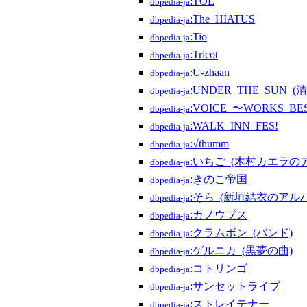
:TOE
dbpedia-ja
:The_HIATUS
dbpedia-ja
:Tio
dbpedia-ja
:Tricot
dbpedia-ja
:U-zhaan
dbpedia-ja
:UNDER_THE_SUN_
dbpedia-ja
:VOICE_〜WORKS_BE
dbpedia-ja
:WALK_INN_FES!
dbpedia-ja
:√thumm
dbpedia-ja
:いちご_(木村カエラの
dbpedia-ja
:きのこ帝国
dbpedia-ja
:そら_(新垣結衣のアル
dbpedia-ja
:カノウプス
dbpedia-ja
:クラムボン_(バンド)
dbpedia-ja
:ゲルニカ_(黒夢の曲)
dbpedia-ja
:コトリンゴ
dbpedia-ja
:サンセットライブ
dbpedia-ja
:ストレイテナー
dbpedia-ja