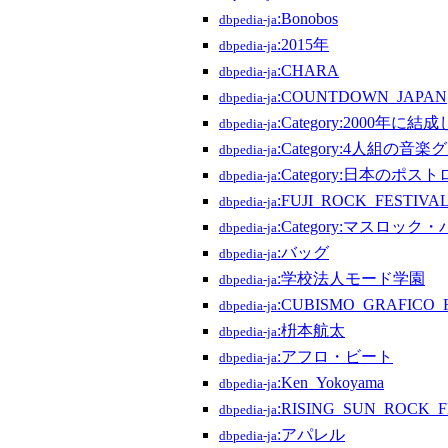
:Bonobos
dbpedia-ja
:2015年
dbpedia-ja
:CHARA
dbpedia-ja
:COUNTDOWN_JAPAN
dbpedia-ja
:Category:2000年
dbpedia-ja
:Category:4人組の音
dbpedia-ja
:Category:日本のポ
dbpedia-ja
:FUJI_ROCK_FESTIVA
dbpedia-ja
:Category:マスロック
dbpedia-ja
:バッグ
dbpedia-ja
:学校法人モード学園
dbpedia-ja
:CUBISMO_GRAFICO_
dbpedia-ja
:枡本航太
dbpedia-ja
:アフロ・ビート
dbpedia-ja
:Ken_Yokoyama
dbpedia-ja
:RISING_SUN_ROCK_F
dbpedia-ja
:アパレル
dbpedia-ja