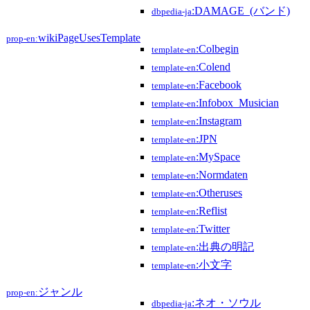
:DAMAGE_(バンド)
dbpedia-ja
wikiPageUsesTemplate
prop-en:
:Colbegin
template-en
:Colend
template-en
:Facebook
template-en
:Infobox_Musician
template-en
:Instagram
template-en
:JPN
template-en
:MySpace
template-en
:Normdaten
template-en
:Otheruses
template-en
:Reflist
template-en
:Twitter
template-en
:出典の明記
template-en
:小文字
template-en
ジャンル
prop-en:
:ネオ・ソウル
dbpedia-ja