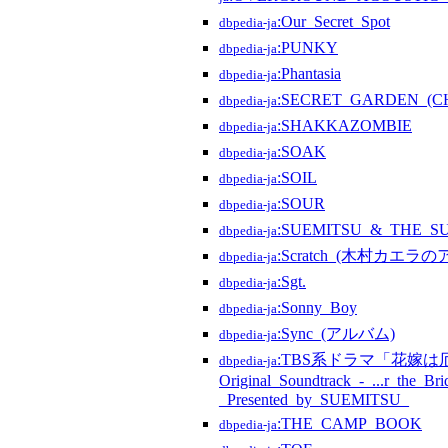
:Our_Secret_Spot
dbpedia-ja
:PUNKY
dbpedia-ja
:Phantasia
dbpedia-ja
:SECRET_GARDEN_
dbpedia-ja
:SHAKKAZOMBIE
dbpedia-ja
:SOAK
dbpedia-ja
:SOIL
dbpedia-ja
:SOUR
dbpedia-ja
:SUEMITSU_&_THE_S
dbpedia-ja
:Scratch_(木村カエラ
dbpedia-ja
:Sgt.
dbpedia-ja
:Sonny_Boy
dbpedia-ja
:Sync_(アルバム)
dbpedia-ja
:TBS系ドラマ「花嫁は
dbpedia-ja
Original_Soundtrack_-_...r_the_Bri
_Presented_by_SUEMITSU_
:THE_CAMP_BOOK
dbpedia-ja