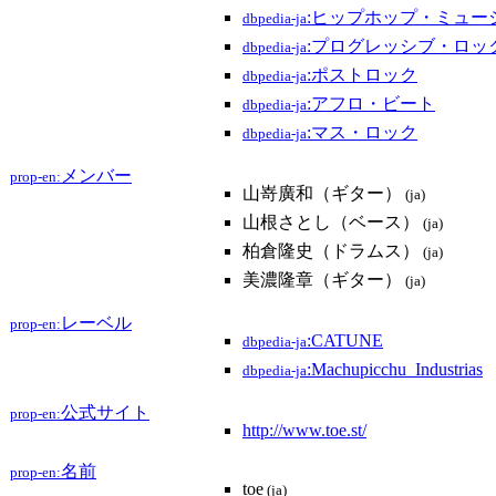
:ヒップホップ・ミュー
dbpedia-ja
:プログレッシブ・ロッ
dbpedia-ja
:ポストロック
dbpedia-ja
:アフロ・ビート
dbpedia-ja
:マス・ロック
dbpedia-ja
メンバー
prop-en:
山嵜廣和（ギター）
(ja)
山根さとし（ベース）
(ja)
柏倉隆史（ドラムス）
(ja)
美濃隆章（ギター）
(ja)
レーベル
prop-en:
:CATUNE
dbpedia-ja
:Machupicchu_Industrias
dbpedia-ja
公式サイト
prop-en:
http://www.toe.st/
名前
prop-en:
toe
(ja)