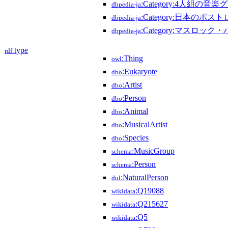
:Category:4人組の音
dbpedia-ja
:Category:日本のポ
dbpedia-ja
:Category:マスロック
dbpedia-ja
type
rdf:
:Thing
owl
:Eukaryote
dbo
:Artist
dbo
:Person
dbo
:Animal
dbo
:MusicalArtist
dbo
:Species
dbo
:MusicGroup
schema
:Person
schema
:NaturalPerson
dul
:Q19088
wikidata
:Q215627
wikidata
:Q5
wikidata