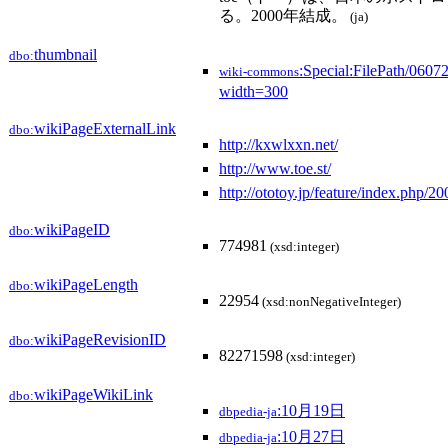
る。2000年結成。
(ja)
thumbnail
dbo:
:Special:FilePath/060
wiki-commons
width=300
wikiPageExternalLink
dbo:
http://kxwlxxn.net/
http://www.toe.st/
http://ototoy.jp/feature/index.php/2
wikiPageID
dbo:
774981
(xsd:integer)
wikiPageLength
dbo:
22954
(xsd:nonNegativeInteger)
wikiPageRevisionID
dbo:
82271598
(xsd:integer)
wikiPageWikiLink
dbo:
:10月19日
dbpedia-ja
:10月27日
dbpedia-ja