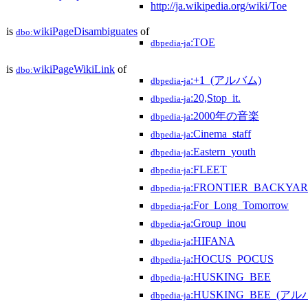
http://ja.wikipedia.org/wiki/Toe
is
wikiPageDisambiguates
of
dbo:
:TOE
dbpedia-ja
is
wikiPageWikiLink
of
dbo:
:+1_(アルバム)
dbpedia-ja
:20,Stop_it.
dbpedia-ja
:2000年の音楽
dbpedia-ja
:Cinema_staff
dbpedia-ja
:Eastern_youth
dbpedia-ja
:FLEET
dbpedia-ja
:FRONTIER_BACKYA
dbpedia-ja
:For_Long_Tomorrow
dbpedia-ja
:Group_inou
dbpedia-ja
:HIFANA
dbpedia-ja
:HOCUS_POCUS
dbpedia-ja
:HUSKING_BEE
dbpedia-ja
:HUSKING_BEE_(アル
dbpedia-ja