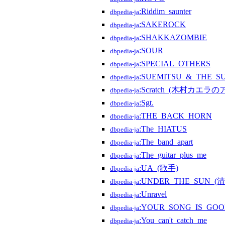
:Riddim_saunter
dbpedia-ja
:SAKEROCK
dbpedia-ja
:SHAKKAZOMBIE
dbpedia-ja
:SOUR
dbpedia-ja
:SPECIAL_OTHERS
dbpedia-ja
:SUEMITSU_&_THE_S
dbpedia-ja
:Scratch_(木村カエラ
dbpedia-ja
:Sgt.
dbpedia-ja
:THE_BACK_HORN
dbpedia-ja
:The_HIATUS
dbpedia-ja
:The_band_apart
dbpedia-ja
:The_guitar_plus_me
dbpedia-ja
:UA_(歌手)
dbpedia-ja
:UNDER_THE_SUN_
dbpedia-ja
:Unravel
dbpedia-ja
:YOUR_SONG_IS_GO
dbpedia-ja
:You_can't_catch_me
dbpedia-ja