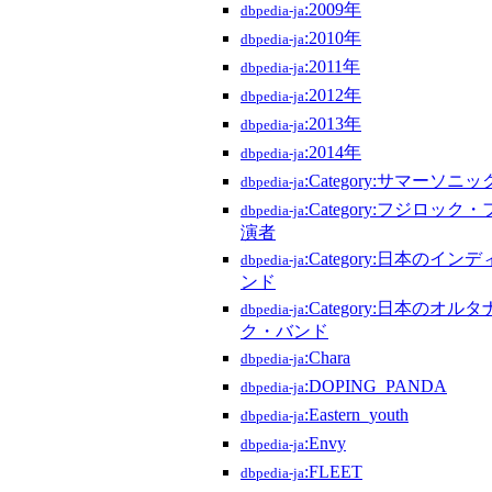
:2009年
dbpedia-ja
:2010年
dbpedia-ja
:2011年
dbpedia-ja
:2012年
dbpedia-ja
:2013年
dbpedia-ja
:2014年
dbpedia-ja
:Category:サマーソニ
dbpedia-ja
:Category:フジロッ
dbpedia-ja
演者
:Category:日本のイ
dbpedia-ja
ンド
:Category:日本のオ
dbpedia-ja
ク・バンド
:Chara
dbpedia-ja
:DOPING_PANDA
dbpedia-ja
:Eastern_youth
dbpedia-ja
:Envy
dbpedia-ja
:FLEET
dbpedia-ja