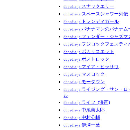
:スナックエリー
dbpedia-ja
:スペースシャワー列伝
dbpedia-ja
:トレンディガール
dbpedia-ja
:バナナマンのバナナムー
dbpedia-ja
:フェンダー・ジャズマ
dbpedia-ja
:フジロックフェスティ
dbpedia-ja
:ポカリスエット
dbpedia-ja
:ポストロック
dbpedia-ja
:マイア・ヒラサワ
dbpedia-ja
:マスロック
dbpedia-ja
:モータウン
dbpedia-ja
:ライジング・サン・ロ
dbpedia-ja
ル
:ライフ_(漫画)
dbpedia-ja
:中尾憲太郎
dbpedia-ja
:中村公輔
dbpedia-ja
:伊澤一葉
dbpedia-ja