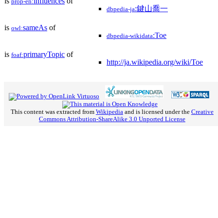
is
influences
of
prop-en:
:鍵山喬一
dbpedia-ja
is
sameAs
of
owl:
:Toe
dbpedia-wikidata
is
primaryTopic
of
foaf:
http://ja.wikipedia.org/wiki/Toe
This content was extracted from
Wikipedia
and is licensed under the
Creative
Commons Attribution-ShareAlike 3.0 Unported License