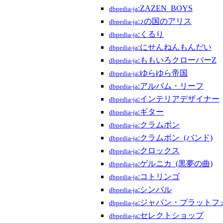
:ZAZEN_BOYS
dbpedia-ja
:♪の国のアリス
dbpedia-ja
:くるり
dbpedia-ja
:にせんねんもんだい
dbpedia-ja
:ももいろクローバーZ
dbpedia-ja
:ゆらゆら帝国
dbpedia-ja
:アルバム・リーフ
dbpedia-ja
:インテリアデザイナー
dbpedia-ja
:ギター
dbpedia-ja
:クラムボン
dbpedia-ja
:クラムボン_(バンド)
dbpedia-ja
:クロックス
dbpedia-ja
:ゲルニカ_(黒夢の曲)
dbpedia-ja
:コトリンゴ
dbpedia-ja
:シンバル
dbpedia-ja
:ジャパン・プラットフ
dbpedia-ja
:セレクトショップ
dbpedia-ja