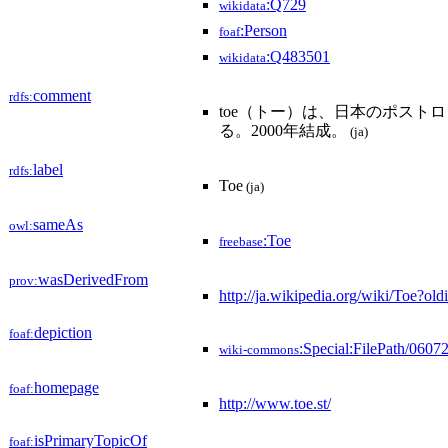
:Q729
wikidata
:Person
foaf
:Q483501
wikidata
comment
rdfs:
toe（トー）は、日本のポスト
る。2000年結成。
(ja)
label
rdfs:
Toe
(ja)
sameAs
owl:
:Toe
freebase
wasDerivedFrom
prov:
http://ja.wikipedia.org/wiki/Toe?
depiction
foaf:
:Special:FilePath/060
wiki-commons
homepage
foaf:
http://www.toe.st/
isPrimaryTopicOf
foaf: