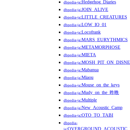
:Hedgehog_Diaries
dbpedia-ja
:JOIN_ALIVE
dbpedia-ja
:LITTLE_CREATURES
dbpedia-ja
:LOW_IQ_01
dbpedia-ja
:Locofrank
dbpedia-ja
:MARS_EURYTHMICS
dbpedia-ja
:METAMORPHOSE
dbpedia-ja
:MIETA
dbpedia-ja
:MOSH_PIT_ON_DISN
dbpedia-ja
:Mabanua
dbpedia-ja
:Miaou
dbpedia-ja
:Mouse_on_the_keys
dbpedia-ja
:Mudy_on_the_昨晩
dbpedia-ja
:Multiple
dbpedia-ja
:New_Acoustic_Camp
dbpedia-ja
:OTO_TO_TABI
dbpedia-ja
dbpedia-
:OVERGROUND_ACOUSTIC
ja