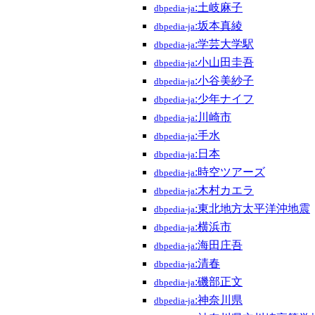
:土岐麻子
dbpedia-ja
:坂本真綾
dbpedia-ja
:学芸大学駅
dbpedia-ja
:小山田圭吾
dbpedia-ja
:小谷美紗子
dbpedia-ja
:少年ナイフ
dbpedia-ja
:川崎市
dbpedia-ja
:手水
dbpedia-ja
:日本
dbpedia-ja
:時空ツアーズ
dbpedia-ja
:木村カエラ
dbpedia-ja
:東北地方太平洋沖地震
dbpedia-ja
:横浜市
dbpedia-ja
:海田庄吾
dbpedia-ja
:清春
dbpedia-ja
:磯部正文
dbpedia-ja
:神奈川県
dbpedia-ja