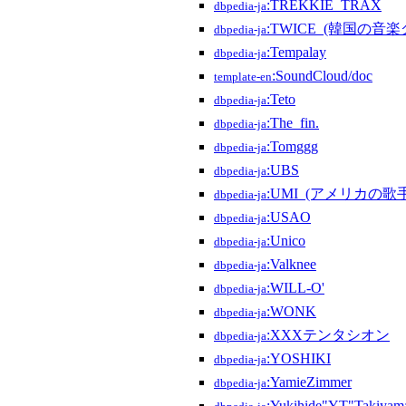
:TREKKIE_TRAX
dbpedia-ja
:TWICE_(韓国の音
dbpedia-ja
:Tempalay
dbpedia-ja
:SoundCloud/doc
template-en
:Teto
dbpedia-ja
:The_fin.
dbpedia-ja
:Tomggg
dbpedia-ja
:UBS
dbpedia-ja
:UMI_(アメリカの歌手
dbpedia-ja
:USAO
dbpedia-ja
:Unico
dbpedia-ja
:Valknee
dbpedia-ja
:WILL-O'
dbpedia-ja
:WONK
dbpedia-ja
:XXXテンタシオン
dbpedia-ja
:YOSHIKI
dbpedia-ja
:YamieZimmer
dbpedia-ja
:Yukihide"YT"Takiyam