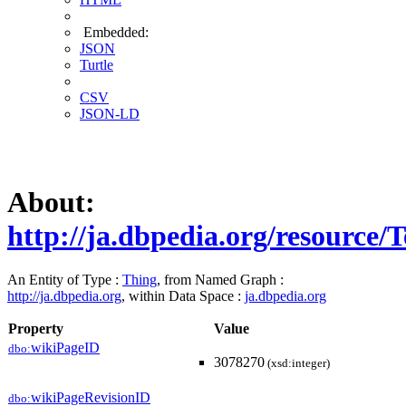
Embedded:
JSON
Turtle
CSV
JSON-LD
About:
http://ja.dbpedia.org/resource
An Entity of Type :
Thing
, from Named Graph :
http://ja.dbpedia.org
, within Data Space :
ja.dbpedia.org
Property
Value
wikiPageID
dbo:
3078270
(xsd:integer)
wikiPageRevisionID
dbo: