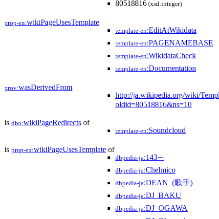
80518816
(xsd:integer)
wikiPageUsesTemplate
prop-en:
:EditAtWikidata
template-en
:PAGENAMEBASE
template-en
:WikidataCheck
template-en
:Documentation
template-en
wasDerivedFrom
prov:
http://ja.wikipedia.org/wiki/Tem
oldid=80518816&ns=10
is
wikiPageRedirects
of
dbo:
:Soundcloud
template-en
is
wikiPageUsesTemplate
of
prop-en:
:143∽
dbpedia-ja
:Chelmico
dbpedia-ja
:DEAN_(歌手)
dbpedia-ja
:DJ_BAKU
dbpedia-ja
:DJ_OGAWA
dbpedia-ja