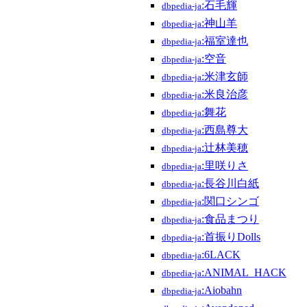
:石毛輝
dbpedia-ja
:神山羊
dbpedia-ja
:福室達也
dbpedia-ja
:空音
dbpedia-ja
:米津玄師
dbpedia-ja
:米良治彦
dbpedia-ja
:舞花
dbpedia-ja
:西島尊大
dbpedia-ja
:辻林美穂
dbpedia-ja
:里咲りさ
dbpedia-ja
:長谷川白紙
dbpedia-ja
:関口シンゴ
dbpedia-ja
:食品まつり
dbpedia-ja
:首振りDolls
dbpedia-ja
:6LACK
dbpedia-ja
:ANIMAL_HACK
dbpedia-ja
:Aiobahn
dbpedia-ja