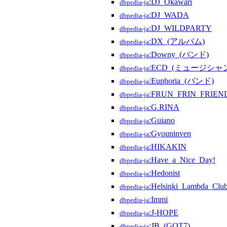
:DJ_Okawari
dbpedia-ja
:DJ_WADA
dbpedia-ja
:DJ_WILDPARTY
dbpedia-ja
:DX_(アルバム)
dbpedia-ja
:Downy_(バンド)
dbpedia-ja
:ECD_(ミュージシャ
dbpedia-ja
:Euphoria_(バンド)
dbpedia-ja
:FRUN_FRIN_FRIEN
dbpedia-ja
:G.RINA
dbpedia-ja
:Guiano
dbpedia-ja
:Gyouninven
dbpedia-ja
:HIKAKIN
dbpedia-ja
:Have_a_Nice_Day!
dbpedia-ja
:Hedonist
dbpedia-ja
:Helsinki_Lambda_Clu
dbpedia-ja
:Immi
dbpedia-ja
:J-HOPE
dbpedia-ja
:JB_(GOT7)
dbpedia-ja