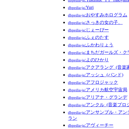
dbpedia-ja
:Yuri
dbpedia-ja
:おやすみホログラム
dbpedia-ja
:さっきの女の子、
dbpedia-ja
:じぇーぴー
dbpedia-ja
:ふぇのたす
dbpedia-ja
:ふかわりょう
dbpedia-ja
:まちだガールズ・ク
dbpedia-ja
:よのひかり
dbpedia-ja
:アクアラング_(音楽家
dbpedia-ja
:アッシュ_(バンド)
dbpedia-ja
:アフロジャック
dbpedia-ja
:アメリカ航空宇宙局
dbpedia-ja
:アリアナ・グランデ
dbpedia-ja
:アンクル_(音楽プロ
dbpedia-ja
:アンサンブル・アン
dbpedia-ja
ラン
:アヴィーチー
dbpedia-ja