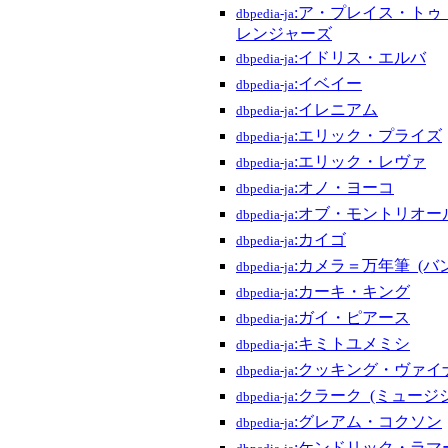
:ア・プレイス・トゥ
dbpedia-ja
レンジャーズ
:イドリス・エルバ
dbpedia-ja
:イベイー
dbpedia-ja
:イレニアム
dbpedia-ja
:エリック・プライズ
dbpedia-ja
:エリック・レヴァ
dbpedia-ja
:オノ・ヨーコ
dbpedia-ja
:オブ・モントリオー
dbpedia-ja
:カイゴ
dbpedia-ja
:カメラ＝万年筆_(バ
dbpedia-ja
:カーキ・キング
dbpedia-ja
:ガイ・ピアース
dbpedia-ja
:キミトユメミシ
dbpedia-ja
:クッキング・ヴァイ
dbpedia-ja
:クラーク_(ミュージ
dbpedia-ja
:グレアム・コクソン
dbpedia-ja
:ケンドリック・ラマ