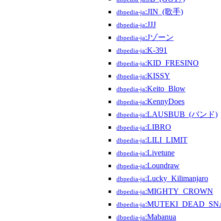
:JIN_(歌手)
dbpedia-ja
:JJJ
dbpedia-ja
:Jゾーン
dbpedia-ja
:K-391
dbpedia-ja
:KID_FRESINO
dbpedia-ja
:KISSY
dbpedia-ja
:Keito_Blow
dbpedia-ja
:KennyDoes
dbpedia-ja
:LAUSBUB_(バンド)
dbpedia-ja
:LIBRO
dbpedia-ja
:LILI_LIMIT
dbpedia-ja
:Livetune
dbpedia-ja
:Loundraw
dbpedia-ja
:Lucky_Kilimanjaro
dbpedia-ja
:MIGHTY_CROWN
dbpedia-ja
:MUTEKI_DEAD_SN
dbpedia-ja
:Mabanua
dbpedia-ja