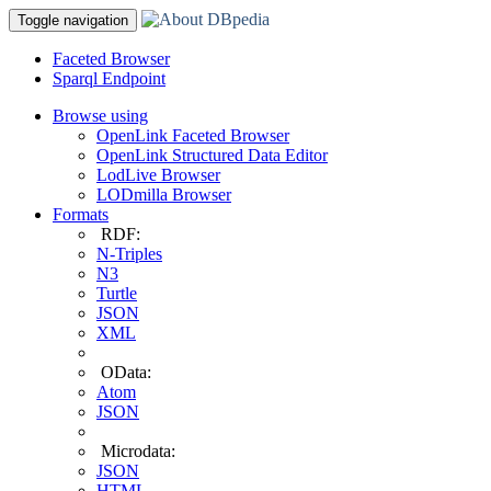
Toggle navigation
Faceted Browser
Sparql Endpoint
Browse using
OpenLink Faceted Browser
OpenLink Structured Data Editor
LodLive Browser
LODmilla Browser
Formats
RDF:
N-Triples
N3
Turtle
JSON
XML
OData:
Atom
JSON
Microdata:
JSON
HTML