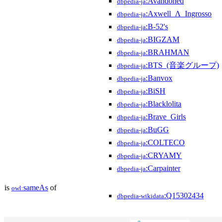
:Avandoned
dbpedia-ja
:Axwell_Λ_Ingrosso
dbpedia-ja
:B-52's
dbpedia-ja
:BIGZAM
dbpedia-ja
:BRAHMAN
dbpedia-ja
:BTS_(音楽グループ)
dbpedia-ja
:Banvox
dbpedia-ja
:BiSH
dbpedia-ja
:Blacklolita
dbpedia-ja
:Brave_Girls
dbpedia-ja
:BuGG
dbpedia-ja
:COLTECO
dbpedia-ja
:CRYAMY
dbpedia-ja
:Carpainter
dbpedia-ja
is
sameAs
of
owl:
:Q15302434
dbpedia-wikidata