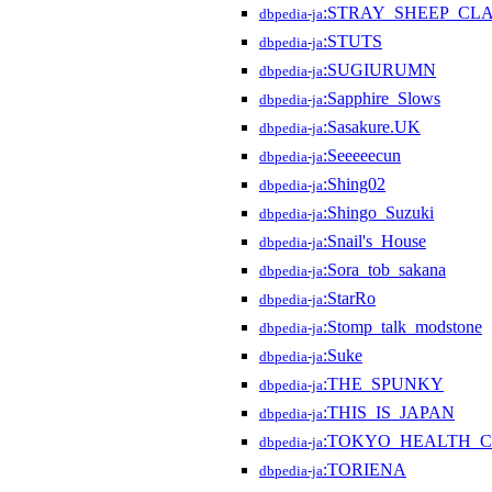
:STRAY_SHEEP_CL
dbpedia-ja
:STUTS
dbpedia-ja
:SUGIURUMN
dbpedia-ja
:Sapphire_Slows
dbpedia-ja
:Sasakure.UK
dbpedia-ja
:Seeeeecun
dbpedia-ja
:Shing02
dbpedia-ja
:Shingo_Suzuki
dbpedia-ja
:Snail's_House
dbpedia-ja
:Sora_tob_sakana
dbpedia-ja
:StarRo
dbpedia-ja
:Stomp_talk_modstone
dbpedia-ja
:Suke
dbpedia-ja
:THE_SPUNKY
dbpedia-ja
:THIS_IS_JAPAN
dbpedia-ja
:TOKYO_HEALTH_
dbpedia-ja
:TORIENA
dbpedia-ja