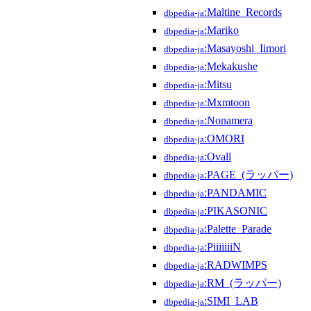
:Maltine_Records
dbpedia-ja
:Mariko
dbpedia-ja
:Masayoshi_Iimori
dbpedia-ja
:Mekakushe
dbpedia-ja
:Mitsu
dbpedia-ja
:Mxmtoon
dbpedia-ja
:Nonamera
dbpedia-ja
:OMORI
dbpedia-ja
:Ovall
dbpedia-ja
:PAGE_(ラッパー)
dbpedia-ja
:PANDAMIC
dbpedia-ja
:PIKASONIC
dbpedia-ja
:Palette_Parade
dbpedia-ja
:PiiiiiiiN
dbpedia-ja
:RADWIMPS
dbpedia-ja
:RM_(ラッパー)
dbpedia-ja
:SIMI_LAB
dbpedia-ja