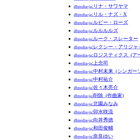
:リナ・サワヤマ
dbpedia-ja
:リル・ナズ・X
dbpedia-ja
:ルビー・ローズ
dbpedia-ja
:ルルルルズ
dbpedia-ja
:ルーク・スレーター
dbpedia-ja
:レクシー・アリジャ
dbpedia-ja
:ロジスティクス_(ア
dbpedia-ja
:上念司
dbpedia-ja
:中村未来_(シンガー
dbpedia-ja
:中村祐介
dbpedia-ja
:佐々木亮介
dbpedia-ja
:削除_(作曲家)
dbpedia-ja
:北園みなみ
dbpedia-ja
:卯水咲流
dbpedia-ja
:向井秀徳
dbpedia-ja
:和田俊輔
dbpedia-ja
:奈良ゆい
dbpedia-ja