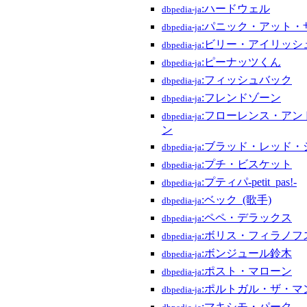
:ハードウェル
dbpedia-ja
:パニック・アット・
dbpedia-ja
:ビリー・アイリッシ
dbpedia-ja
:ピーナッツくん
dbpedia-ja
:フィッシュバック
dbpedia-ja
:フレンドゾーン
dbpedia-ja
:フローレンス・アン
dbpedia-ja
ン
:ブラッド・レッド・
dbpedia-ja
:プチ・ビスケット
dbpedia-ja
:プティパ-petit_pas!-
dbpedia-ja
:ベック_(歌手)
dbpedia-ja
:ペペ・デラックス
dbpedia-ja
:ボリス・フィラノフ
dbpedia-ja
:ボンジュール鈴木
dbpedia-ja
:ポスト・マローン
dbpedia-ja
:ポルトガル・ザ・マ
dbpedia-ja
:マキシモ・パーク