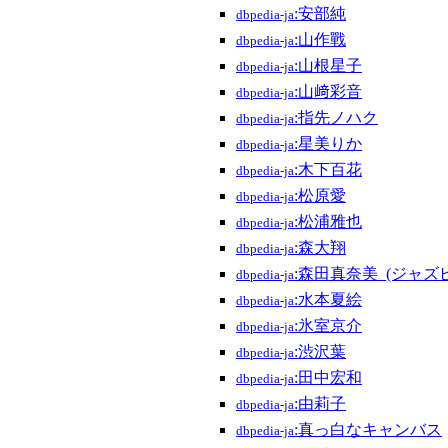
:安部純
dbpedia-ja
:山作戰
dbpedia-ja
:山根星子
dbpedia-ja
:山﨑彩音
dbpedia-ja
:指先ノハク
dbpedia-ja
:星美りか
dbpedia-ja
:木下百花
dbpedia-ja
:松原愛
dbpedia-ja
:松浦雅也
dbpedia-ja
:森大翔
dbpedia-ja
:森田真奈美_(ジャズ
dbpedia-ja
:水本夏絵
dbpedia-ja
:氷室京介
dbpedia-ja
:渋沢葉
dbpedia-ja
:田中宏和
dbpedia-ja
:由莉子
dbpedia-ja
:真っ白なキャンバス
dbpedia-ja