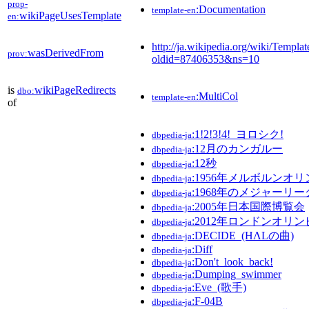
prop-
:Documentation
template-en
wikiPageUsesTemplate
en:
http://ja.wikipedia.org/wiki/Templat
wasDerivedFrom
prov:
oldid=87406353&ns=10
is
wikiPageRedirects
dbo:
:MultiCol
template-en
of
:1!2!3!4!_ヨロシク!
dbpedia-ja
:12月のカンガルー
dbpedia-ja
:12秒
dbpedia-ja
:1956年メルボルンオ
dbpedia-ja
:1968年のメジャーリ
dbpedia-ja
:2005年日本国際博覧会
dbpedia-ja
:2012年ロンドンオリ
dbpedia-ja
:DECIDE_(HΛLの曲)
dbpedia-ja
:Diff
dbpedia-ja
:Don't_look_back!
dbpedia-ja
:Dumping_swimmer
dbpedia-ja
:Eve_(歌手)
dbpedia-ja
:F-04B
dbpedia-ja