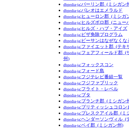
:バーリン郡_(ミシガン州
dbpedia-ja
:パレオはエメラルド
dbpedia-ja
:ヒューロン郡_(ミシガ
dbpedia-ja
:ヒルズボロ郡_(ニュー
dbpedia-ja
:ヒルズ・ハブ・アイズ
dbpedia-ja
:ビザ免除プログラム
dbpedia-ja
:ビーサンはなぜなくな
dbpedia-ja
:ファイエット郡_(テキ
dbpedia-ja
:フェアフィールド郡_
dbpedia-ja
州)
:フォックスコン
dbpedia-ja
:フォード島
dbpedia-ja
:フジテレビ番組一覧
dbpedia-ja
:フジファブリック
dbpedia-ja
:フライト・レベル
dbpedia-ja
:ブタ
dbpedia-ja
:ブランチ郡_(ミシガン州
dbpedia-ja
:ブリティッシュコロン
dbpedia-ja
:プレスクアイル郡_(ミ
dbpedia-ja
:ヘンダーソンヴィル_(
dbpedia-ja
:ベイ郡_(ミシガン州)
dbpedia-ja