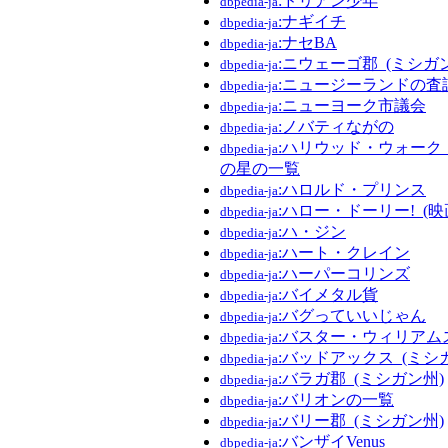
:ドリアン少年
dbpedia-ja
:ナギイチ
dbpedia-ja
:ナセBA
dbpedia-ja
:ニウェーゴ郡_(ミシガ
dbpedia-ja
:ニュージーランドの査
dbpedia-ja
:ニューヨーク市議会
dbpedia-ja
:ノバティながの
dbpedia-ja
:ハリウッド・ウォーク
dbpedia-ja
の星の一覧
:ハロルド・プリンス
dbpedia-ja
:ハロー・ドーリー!_(映
dbpedia-ja
:ハ・ジン
dbpedia-ja
:ハート・クレイン
dbpedia-ja
:ハーパーコリンズ
dbpedia-ja
:バイメタル貨
dbpedia-ja
:バグっていいじゃん
dbpedia-ja
:バスター・ウィリアム
dbpedia-ja
:バッドアックス_(ミシ
dbpedia-ja
:バラガ郡_(ミシガン州)
dbpedia-ja
:バリオンの一覧
dbpedia-ja
:バリー郡_(ミシガン州)
dbpedia-ja
:バンザイVenus
dbpedia-ja