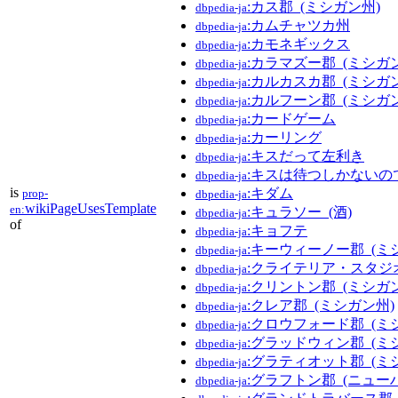
:カス郡_(ミシガン州)
dbpedia-ja
:カムチャツカ州
dbpedia-ja
:カモネギックス
dbpedia-ja
:カラマズー郡_(ミシガ
dbpedia-ja
:カルカスカ郡_(ミシガ
dbpedia-ja
:カルフーン郡_(ミシガ
dbpedia-ja
:カードゲーム
dbpedia-ja
:カーリング
dbpedia-ja
:キスだって左利き
dbpedia-ja
:キスは待つしかないの
dbpedia-ja
is
:キダム
prop-
dbpedia-ja
wikiPageUsesTemplate
en:
:キュラソー_(酒)
dbpedia-ja
of
:キョフテ
dbpedia-ja
:キーウィーノー郡_(ミ
dbpedia-ja
:クライテリア・スタジ
dbpedia-ja
:クリントン郡_(ミシガ
dbpedia-ja
:クレア郡_(ミシガン州)
dbpedia-ja
:クロウフォード郡_(ミ
dbpedia-ja
:グラッドウィン郡_(ミ
dbpedia-ja
:グラティオット郡_(ミ
dbpedia-ja
:グラフトン郡_(ニュー
dbpedia-ja