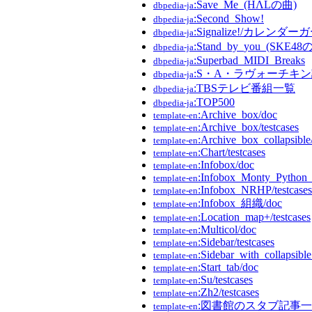
:Save_Me_(HΛLの曲)
dbpedia-ja
:Second_Show!
dbpedia-ja
:Signalize!/カレンダー
dbpedia-ja
:Stand_by_you_(SKE48
dbpedia-ja
:Superbad_MIDI_Breaks
dbpedia-ja
:S・A・ラヴォーチキ
dbpedia-ja
:TBSテレビ番組一覧
dbpedia-ja
:TOP500
dbpedia-ja
:Archive_box/doc
template-en
:Archive_box/testcases
template-en
:Archive_box_collapsible
template-en
:Chart/testcases
template-en
:Infobox/doc
template-en
:Infobox_Monty_Python_s
template-en
:Infobox_NRHP/testcases
template-en
:Infobox_組織/doc
template-en
:Location_map+/testcases
template-en
:Multicol/doc
template-en
:Sidebar/testcases
template-en
:Sidebar_with_collapsible_
template-en
:Start_tab/doc
template-en
:Su/testcases
template-en
:Zh2/testcases
template-en
:図書館のスタブ記事
template-en