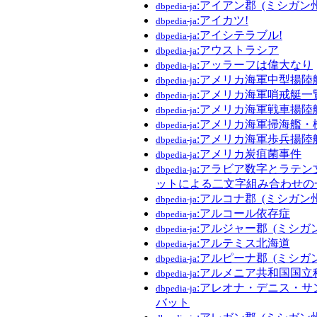
:アイアン郡_(ミシガン州
dbpedia-ja
:アイカツ!
dbpedia-ja
:アイシテラブル!
dbpedia-ja
:アウストラシア
dbpedia-ja
:アッラーフは偉大なり
dbpedia-ja
:アメリカ海軍中型揚陸
dbpedia-ja
:アメリカ海軍哨戒艇一
dbpedia-ja
:アメリカ海軍戦車揚陸
dbpedia-ja
:アメリカ海軍掃海艦・
dbpedia-ja
:アメリカ海軍歩兵揚陸
dbpedia-ja
:アメリカ炭疽菌事件
dbpedia-ja
:アラビア数字とラテン
dbpedia-ja
ットによる二文字組み合わせの
:アルコナ郡_(ミシガン州
dbpedia-ja
:アルコール依存症
dbpedia-ja
:アルジャー郡_(ミシガ
dbpedia-ja
:アルテミス北海道
dbpedia-ja
:アルピーナ郡_(ミシガ
dbpedia-ja
:アルメニア共和国国立
dbpedia-ja
:アレオナ・デニス・サ
dbpedia-ja
バット