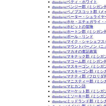
:ベティ・ホワイト
dbpedia-ja
:ベンジー郡_(ミシガン州
dbpedia-ja
:ペノブスコット郡_(メ
dbpedia-ja
:ペーター・シュライヤー
dbpedia-ja
:ホセ・エチェガライ・
dbpedia-ja
:ホビットの冒険
dbpedia-ja
:ホートン郡_(ミシガン州
dbpedia-ja
:ポール・リンド
dbpedia-ja
:マイク・シャシェフス
dbpedia-ja
:マウントバーノン_(ニ
dbpedia-ja
:マカオの査証政策
dbpedia-ja
:マキナック郡_(ミシガ
dbpedia-ja
:マコーム郡_(ミシガン州
dbpedia-ja
:マスキーゴン_(ミシガ
dbpedia-ja
:マスキーゴン郡_(ミシ
dbpedia-ja
:マナティ郡_(フロリダ州
dbpedia-ja
:マニスティー郡_(ミシ
dbpedia-ja
:マヒカン語
dbpedia-ja
:マーケット郡_(ミシガ
dbpedia-ja
:ミソーキー郡_(ミシガ
dbpedia-ja
:ミッドランド郡_(ミシ
dbpedia-ja