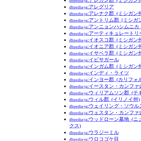
:アレガン郡_(ミシガン州
dbpedia-ja
:アレグリア
dbpedia-ja
:アレナク郡_(ミシガン州
dbpedia-ja
:アントリム郡_(ミシガ
dbpedia-ja
:アンニョンハシムニカ
dbpedia-ja
:アーティキュレートリ
dbpedia-ja
:イオスコ郡_(ミシガン州
dbpedia-ja
:イオニア郡_(ミシガン州
dbpedia-ja
:イサベラ郡_(ミシガン州
dbpedia-ja
:イビサガール
dbpedia-ja
:インガム郡_(ミシガン州
dbpedia-ja
:インディ・ライツ
dbpedia-ja
:インヨー郡_(カリフォ
dbpedia-ja
:イースタン・カンファレ
dbpedia-ja
:ウィリアムソン郡_(テ
dbpedia-ja
:ウィル郡_(イリノイ州)
dbpedia-ja
:ウェイリング・ソウル
dbpedia-ja
:ウェスタン・カンファレ
dbpedia-ja
:ウッドローン墓地_(
dbpedia-ja
クス)
:ウラジーミル
dbpedia-ja
:ウロコゴケ目
dbpedia-ja