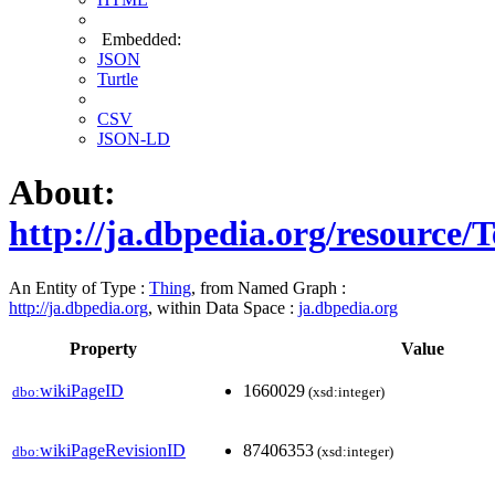
Embedded:
JSON
Turtle
CSV
JSON-LD
About:
http://ja.dbpedia.org/resource/
An Entity of Type :
Thing
, from Named Graph :
http://ja.dbpedia.org
, within Data Space :
ja.dbpedia.org
Property
Value
wikiPageID
1660029
dbo:
(xsd:integer)
wikiPageRevisionID
87406353
dbo:
(xsd:integer)