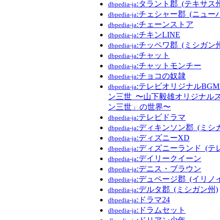
:タラント郡_(テキサス州
dbpedia-ja
:チェシャー郡_(ニュー
dbpedia-ja
:チェーンストア
dbpedia-ja
:チキンLINE
dbpedia-ja
:チッペワ郡_(ミシガン州
dbpedia-ja
:チャット
dbpedia-ja
:チャットモンチー
dbpedia-ja
:チョコの奴隷
dbpedia-ja
:テレビオリジナルBG
dbpedia-ja
ン三世_〜山下毅雄オリジナル
ン三世」の世界〜
:テレビドラマ
dbpedia-ja
:ディキンソン郡_(ミシ
dbpedia-ja
:ディズニーXD
dbpedia-ja
:ディズニーランド_(テ
dbpedia-ja
:デイリークイーン
dbpedia-ja
:デニス・ブラウン
dbpedia-ja
:デュページ郡_(イリノ
dbpedia-ja
:デルタ郡_(ミシガン州)
dbpedia-ja
:ドラマ24
dbpedia-ja
:ドラムセット
dbpedia-ja