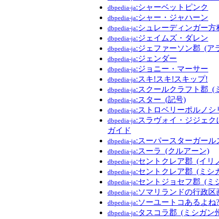
:シャーベットピンク
dbpedia-ja
:シャー・ジャハーン
dbpedia-ja
:シュレーディンガー方
dbpedia-ja
:ジェイムズ・ダレン
dbpedia-ja
:ジェファーソン郡_(ア
dbpedia-ja
:ジェンダー
dbpedia-ja
:ジョニー・マーサー
dbpedia-ja
:スキ!スキ!スキップ!
dbpedia-ja
:スクールクラフト郡_(
dbpedia-ja
:スター_(記号)
dbpedia-ja
:ストロベリーポルノシ
dbpedia-ja
:スラヴォイ・ジジェク
dbpedia-ja
ガイド
:スーパースターガール
dbpedia-ja
:スーラ_(クルアーン)
dbpedia-ja
:セントクレア郡_(イリ
dbpedia-ja
:セントクレア郡_(ミシ
dbpedia-ja
:セントジョセフ郡_(ミ
dbpedia-ja
:ソマリランドの行政区
dbpedia-ja
:ソーユートコあるよね
dbpedia-ja
:タスコラ郡_(ミシガン州
dbpedia-ja