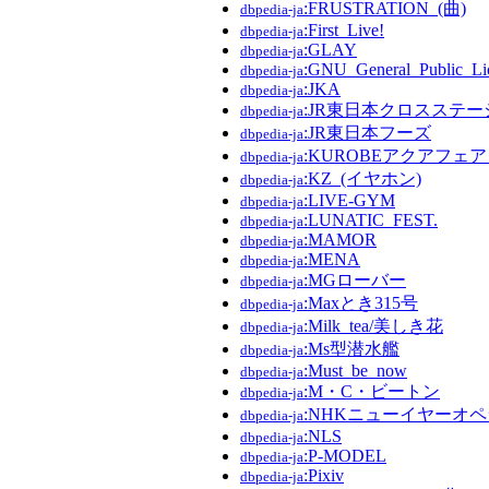
:FRUSTRATION_(曲)
dbpedia-ja
:First_Live!
dbpedia-ja
:GLAY
dbpedia-ja
:GNU_General_Public_Li
dbpedia-ja
:JKA
dbpedia-ja
:JR東日本クロスステ
dbpedia-ja
:JR東日本フーズ
dbpedia-ja
:KUROBEアクアフェ
dbpedia-ja
:KZ_(イヤホン)
dbpedia-ja
:LIVE-GYM
dbpedia-ja
:LUNATIC_FEST.
dbpedia-ja
:MAMOR
dbpedia-ja
:MENA
dbpedia-ja
:MGローバー
dbpedia-ja
:Maxとき315号
dbpedia-ja
:Milk_tea/美しき花
dbpedia-ja
:Ms型潜水艦
dbpedia-ja
:Must_be_now
dbpedia-ja
:M・C・ビートン
dbpedia-ja
:NHKニューイヤーオ
dbpedia-ja
:NLS
dbpedia-ja
:P-MODEL
dbpedia-ja
:Pixiv
dbpedia-ja