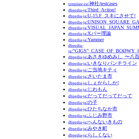
:神社/testcases
template-en
:Third_Action!
dbpedia-ja
:U-15.F_スキにさせて!
dbpedia-ja
:UNISON_SQUARE_G
dbpedia-ja
:VISUAL_JAPAN_SUM
dbpedia-ja
:Xバー理論
dbpedia-ja
:Yammer
dbpedia-ja
dbpedia-
:“GIGS”_CASE_OF_BOØWY_C
ja
:あさきゆめみし_〜八
dbpedia-ja
:いきなりパンチライン
dbpedia-ja
:ご当地キティ
dbpedia-ja
:さいたま市
dbpedia-ja
:しぇからしか!
dbpedia-ja
:じわもん
dbpedia-ja
:だってだってだって
dbpedia-ja
:の子
dbpedia-ja
:ひたちなか市
dbpedia-ja
:ふじみ野市
dbpedia-ja
:へんないきもの
dbpedia-ja
:みやき町
dbpedia-ja
:らしくない
dbpedia-ja