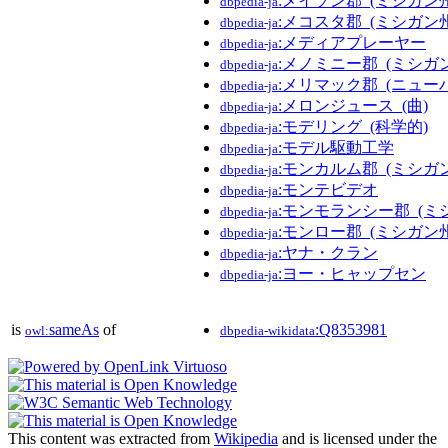
:メイソン郡_(ミシガン州
dbpedia-ja
:メコスタ郡_(ミシガン州
dbpedia-ja
:メディアプレーヤー
dbpedia-ja
:メノミニー郡_(ミシガ
dbpedia-ja
:メリマック郡_(ニュー
dbpedia-ja
:メロンジュース_(曲)
dbpedia-ja
:モデリング_(科学的)
dbpedia-ja
:モデル駆動工学
dbpedia-ja
:モンカルム郡_(ミシガ
dbpedia-ja
:モンテビデオ
dbpedia-ja
:モンモランシー郡_(ミ
dbpedia-ja
:モンロー郡_(ミシガン州
dbpedia-ja
:ヤナ・クラン
dbpedia-ja
:ヨー・ヒャップセン
dbpedia-ja
is
sameAs
of
:Q8353981
owl:
dbpedia-wikidata
This content was extracted from
Wikipedia
and is licensed under the