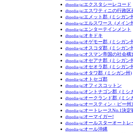
:エクスタシーレコード
dbpedia-ja
:エスワティニの行政区
dbpedia-ja
:エメット郡_(ミシガン州
dbpedia-ja
:エルスワース_(メイン州
dbpedia-ja
:エンターテインメント
dbpedia-ja
:オキドキ
dbpedia-ja
:オゲモー郡_(ミシガン州
dbpedia-ja
:オスコダ郡_(ミシガン州
dbpedia-ja
:オスマン帝国の社会構
dbpedia-ja
:オセアナ郡_(ミシガン州
dbpedia-ja
:オセオラ郡_(ミシガン州
dbpedia-ja
:オタワ郡_(ミシガン州)
dbpedia-ja
:オトセゴ郡
dbpedia-ja
:オフィスコットン
dbpedia-ja
:オントナゴン郡_(ミシ
dbpedia-ja
:オークランド郡_(ミシ
dbpedia-ja
:オースティン・ピー州
dbpedia-ja
:オートレースNo.1決定
dbpedia-ja
:オーマイガー!
dbpedia-ja
:オールスターオートレ
dbpedia-ja
:オール沖縄
dbpedia-ja