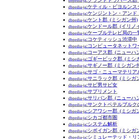
:グランドトラバース郡_
dbpedia-ja
:ケティル・ビヨルンス
dbpedia-ja
:ケンジントン・アンド
dbpedia-ja
:ケント郡_(ミシガン州)
dbpedia-ja
:ケンドール郡_(イリノ
dbpedia-ja
:ケーブルテレビ局の一
dbpedia-ja
:コケティッシュ渋滞中
dbpedia-ja
:コンピュータネットワ
dbpedia-ja
:コーアス郡_(ニューハ
dbpedia-ja
:ゴギービック郡_(ミシ
dbpedia-ja
:サギノー郡_(ミシガン州
dbpedia-ja
:サゴ・ニューマテリア
dbpedia-ja
:サニラック郡_(ミシガ
dbpedia-ja
:サビ男サビ女
dbpedia-ja
:サプリメント
dbpedia-ja
:サリバン郡_(ニューハ
dbpedia-ja
:サンクトペテルブルク
dbpedia-ja
:シアワシー郡_(ミシガ
dbpedia-ja
:シカゴ都市圏
dbpedia-ja
:システム解析
dbpedia-ja
:シボイガン郡_(ミシガ
dbpedia-ja
:シミュレーテッド・リ
dbpedia-ja