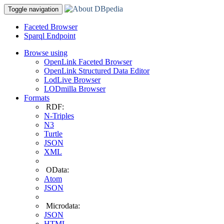
Toggle navigation
Faceted Browser
Sparql Endpoint
Browse using
OpenLink Faceted Browser
OpenLink Structured Data Editor
LodLive Browser
LODmilla Browser
Formats
RDF:
N-Triples
N3
Turtle
JSON
XML
OData:
Atom
JSON
Microdata:
JSON
HTML