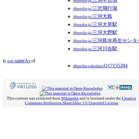
:三池平古墳
dbpedia-ja
:三沢飛行場
dbpedia-ja
:三河大島
dbpedia-ja
:三河大草駅
dbpedia-ja
:三河大野駅
dbpedia-ja
:三河島水再生センタ
dbpedia-ja
:三河川合駅
dbpedia-ja
is
sameAs
of
owl:
:Q17155284
dbpedia-wikidata
This content was extracted from
Wikipedia
and is licensed under the
Creative
Commons Attribution-ShareAlike 3.0 Unported License