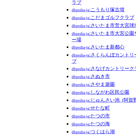
ラブ
:こうもり塚古墳
dbpedia-ja
:こだまゴルフクラブ
dbpedia-ja
:さいたま市営大宮球
dbpedia-ja
:さいたま市大宮公園
dbpedia-ja
ー場
:さいたま新都心
dbpedia-ja
:さくらんぼカントリ
dbpedia-ja
ブ
:さなげカントリーク
dbpedia-ja
:さぬき市
dbpedia-ja
:さやま遊園
dbpedia-ja
:しながわ区民公園
dbpedia-ja
:じゅんさい池_(阿賀
dbpedia-ja
:せたな町
dbpedia-ja
:たつの市
dbpedia-ja
:たつの海
dbpedia-ja
:つくはら湖
dbpedia-ja