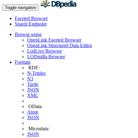
Toggle navigation
Faceted Browser
Sparql Endpoint
Browse using
OpenLink Faceted Browser
OpenLink Structured Data Editor
LodLive Browser
LODmilla Browser
Formats
RDF:
N-Triples
N3
Turtle
JSON
XML
OData:
Atom
JSON
Microdata:
JSON