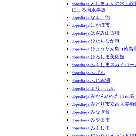
:としまえんの水上設
dbpedia-ja
による溺水事故
:なまこ池
dbpedia-ja
:にかほ市
dbpedia-ja
:はざみ山古墳
dbpedia-ja
:ひたちなか市
dbpedia-ja
:ひょうたん島_(徳島県
dbpedia-ja
:ひろしま美術館
dbpedia-ja
:ふくしまスカイパー
dbpedia-ja
:ふげん
dbpedia-ja
:ふじみ湖
dbpedia-ja
:まりこふん
dbpedia-ja
:みかんのへた山古墳
dbpedia-ja
:みどり市立富弘美術
dbpedia-ja
:みなぎ台
dbpedia-ja
:みやま市
dbpedia-ja
:みよし市
dbpedia-ja
:やわたハイランド19