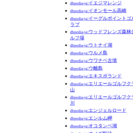
:イエジマレンジ
dbpedia-ja
:イオンモール高崎
dbpedia-ja
:イーグルポイントゴ
dbpedia-ja
ラブ
:ウッドフレンズ森林
dbpedia-ja
ルフ場
:ウトナイ湖
dbpedia-ja
:ウルメ島
dbpedia-ja
:ウワナベ古墳
dbpedia-ja
:ウ離島
dbpedia-ja
:エキスポランド
dbpedia-ja
:エリエールゴルフク
dbpedia-ja
山
:エリエールゴルフク
dbpedia-ja
川
:エンジェルロード
dbpedia-ja
:エンルム岬
dbpedia-ja
:オコタンペ湖
dbpedia-ja