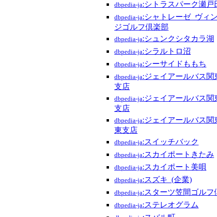
:シトラスパーク瀬戸
dbpedia-ja
:シャトレーゼ_ヴィ
dbpedia-ja
ジゴルフ倶楽部
:シュンクシタカラ湖
dbpedia-ja
:シラルトロ沼
dbpedia-ja
:シーサイドももち
dbpedia-ja
:ジェイアールバス関
dbpedia-ja
支店
:ジェイアールバス関
dbpedia-ja
支店
:ジェイアールバス関
dbpedia-ja
東支店
:スイッチバック
dbpedia-ja
:スカイポートきたみ
dbpedia-ja
:スカイポート美唄
dbpedia-ja
:スズキ_(企業)
dbpedia-ja
:スターツ笠間ゴルフ
dbpedia-ja
:ステレオグラム
dbpedia-ja