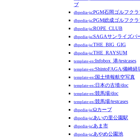
ブ
:PGM石岡ゴルフクラ
dbpedia-ja
:PGM総成ゴルフクラ
dbpedia-ja
:ROPE_CLUB
dbpedia-ja
:SAGAサンライズパ
dbpedia-ja
:THE_BIG_GIG
dbpedia-ja
:THE_RAYSUM
dbpedia-ja
:Infobox_港/testcases
template-en
:ShintoFAGA/備崎経
template-en
:国土情報航空写真
template-en
:日本の古墳/doc
template-en
:競馬場/doc
template-en
:競馬場/testcases
template-en
:Ωカーブ
dbpedia-ja
:あいの里公園駅
dbpedia-ja
:あま市
dbpedia-ja
:あやめ公園池
dbpedia-ja