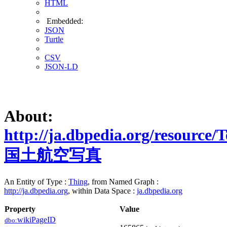
HTML
Embedded:
JSON
Turtle
CSV
JSON-LD
About:
http://ja.dbpedia.org/resource/
国土航空写真
An Entity of Type :
Thing
, from Named Graph :
http://ja.dbpedia.org
, within Data Space :
ja.dbpedia.org
Property
Value
wikiPageID
dbo: