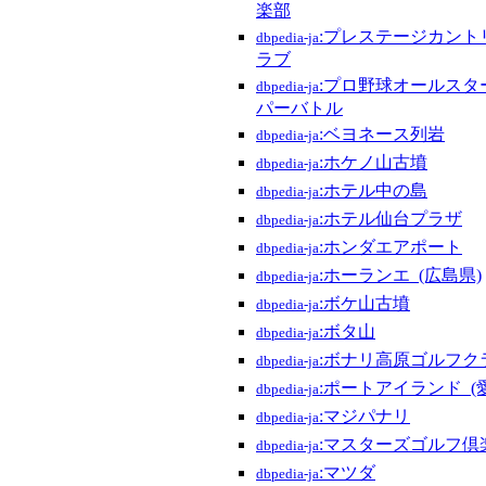
楽部
:プレステージカント
dbpedia-ja
ラブ
:プロ野球オールスタ
dbpedia-ja
パーバトル
:ベヨネース列岩
dbpedia-ja
:ホケノ山古墳
dbpedia-ja
:ホテル中の島
dbpedia-ja
:ホテル仙台プラザ
dbpedia-ja
:ホンダエアポート
dbpedia-ja
:ホーランエ_(広島県)
dbpedia-ja
:ボケ山古墳
dbpedia-ja
:ボタ山
dbpedia-ja
:ボナリ高原ゴルフク
dbpedia-ja
:ポートアイランド_(
dbpedia-ja
:マジパナリ
dbpedia-ja
:マスターズゴルフ倶
dbpedia-ja
:マツダ
dbpedia-ja