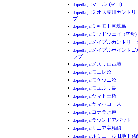
:マール_(火山)
dbpedia-ja
:ミオス菊川カントリ
dbpedia-ja
ブ
:ミキモト真珠島
dbpedia-ja
:ミッドウェイ_(空母)
dbpedia-ja
:メイプルカントリー
dbpedia-ja
:メイプルポイントゴ
dbpedia-ja
ラブ
:メスリ山古墳
dbpedia-ja
:モエレ沼
dbpedia-ja
:モケウニ沼
dbpedia-ja
:モユルリ島
dbpedia-ja
:ヤマト王権
dbpedia-ja
:ヤマハコース
dbpedia-ja
:ヨナラ水道
dbpedia-ja
:ラウンドアバウト
dbpedia-ja
:リニア実験線
dbpedia-ja
:ルミエール旧地下発
dbpedia-ja