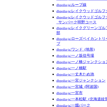
:ループ線
dbpedia-ja
:レイクウッドゴルフ
dbpedia-ja
:レイクウッドゴルフ
dbpedia-ja
_サンパーク明野コース
:レイクグリーンゴル
dbpedia-ja
部
:ローズベイカントリ
dbpedia-ja
ブ
:ワンド_(地形)
dbpedia-ja
:一ノ坂信号場
dbpedia-ja
:一ノ橋ジャンクショ
dbpedia-ja
:一ノ橋駅
dbpedia-ja
:一丈木ため池
dbpedia-ja
:一宮ジャンクション
dbpedia-ja
:一宮城_(阿波国)
dbpedia-ja
:一宮市
dbpedia-ja
:一本松駅_(北海道紋
dbpedia-ja
:一畑パーク
dbpedia-ja