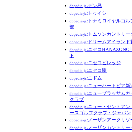
:デン島
dbpedia-ja
:トゥイシ
dbpedia-ja
:トナミロイヤルゴル
dbpedia-ja
部
:トムソンカントリー
dbpedia-ja
:ドリームアイランド
dbpedia-ja
:ニセコHANAZON
dbpedia-ja
ト
:ニセコビレッジ
dbpedia-ja
:ニセコ駅
dbpedia-ja
:ニドム
dbpedia-ja
:ニューハートピア新
dbpedia-ja
:ニューブラッサムガ
dbpedia-ja
クラブ
:ニュー・セントアン
dbpedia-ja
ースゴルフクラブ・ジャパン
:ノーザンアークリゾ
dbpedia-ja
:ノーザンカントリー
dbpedia-ja