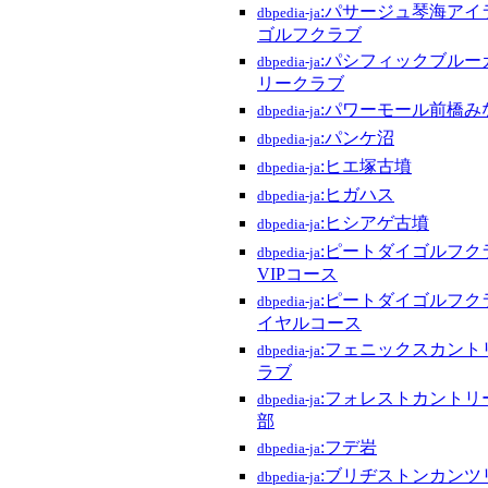
:パサージュ琴海アイ
dbpedia-ja
ゴルフクラブ
:パシフィックブルー
dbpedia-ja
リークラブ
:パワーモール前橋み
dbpedia-ja
:パンケ沼
dbpedia-ja
:ヒエ塚古墳
dbpedia-ja
:ヒガハス
dbpedia-ja
:ヒシアゲ古墳
dbpedia-ja
:ピートダイゴルフク
dbpedia-ja
VIPコース
:ピートダイゴルフク
dbpedia-ja
イヤルコース
:フェニックスカント
dbpedia-ja
ラブ
:フォレストカントリ
dbpedia-ja
部
:フデ岩
dbpedia-ja
:ブリヂストンカンツ
dbpedia-ja