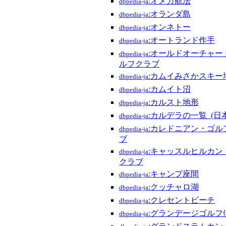
:オメガ航法
dbpedia-ja
:オランダ島
dbpedia-ja
:オンネトー
dbpedia-ja
:オートランド作手
dbpedia-ja
:オールドオーチャー
dbpedia-ja
ルフクラブ
:カムイみさかスキー
dbpedia-ja
:カムイト沼
dbpedia-ja
:カルスト地形
dbpedia-ja
:カルデラの一覧_(日本
dbpedia-ja
:カレドニアン・ゴル
dbpedia-ja
ブ
:キャッスルヒルカン
dbpedia-ja
クラブ
:キャンプ座間
dbpedia-ja
:クッチャロ湖
dbpedia-ja
:クレセントビーチ
dbpedia-ja
:グランデージゴルフ
dbpedia-ja