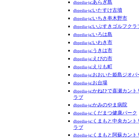
:あらぎ島
dbpedia-ja
:いたすけ古墳
dbpedia-ja
:いちき串木野市
dbpedia-ja
:いぶすきゴルフクラ
dbpedia-ja
:いろは島
dbpedia-ja
:いわき市
dbpedia-ja
:うきは市
dbpedia-ja
:えびの市
dbpedia-ja
:えりも町
dbpedia-ja
:おおいた姫島ジオパ
dbpedia-ja
:お台場
dbpedia-ja
:かねひで喜瀬カント
dbpedia-ja
ラブ
:かみのやま病院
dbpedia-ja
:くだまつ健康パーク
dbpedia-ja
:くまもと中央カント
dbpedia-ja
ラブ
:くまもと阿蘇カント
dbpedia-ja