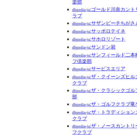
楽部
:ゴールド川奈カント
dbpedia-ja
ラブ
:サザンビーチちがさ
dbpedia-ja
:サッポロテイネ
dbpedia-ja
:サホロリゾート
dbpedia-ja
:サンドン岩
dbpedia-ja
:サンフィールド二本
dbpedia-ja
フ倶楽部
:サービスエリア
dbpedia-ja
:ザ・クイーンズヒル
dbpedia-ja
クラブ
:ザ・クラシックゴル
dbpedia-ja
部
:ザ・ゴルフクラブ竜
dbpedia-ja
:ザ・トラディション
dbpedia-ja
クラブ
:ザ・ノースカントリ
dbpedia-ja
フクラブ