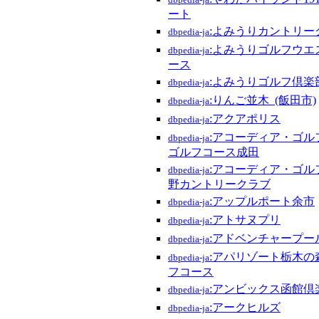
dbpedia-ja
ート
:よみうりカントリー
dbpedia-ja
:よみうりゴルフウエ
dbpedia-ja
ース
:よみうりゴルフ倶楽
dbpedia-ja
:りんご並木_(飯田市)
dbpedia-ja
:アクアポリス
dbpedia-ja
:アコーディア・ゴル
dbpedia-ja
ゴルフコース成田
:アコーディア・ゴル
dbpedia-ja
野カントリークラブ
:アップルポート余市
dbpedia-ja
:アトサヌプリ
dbpedia-ja
:アドベンチャープー
dbpedia-ja
:アパリゾート栃木の
dbpedia-ja
フコース
:アンビックス函館倶
dbpedia-ja
:アークヒルズ
dbpedia-ja