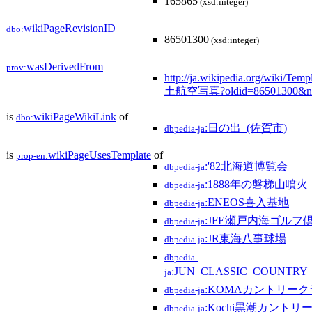
165865
(xsd:integer)
wikiPageRevisionID
dbo:
86501300
(xsd:integer)
wasDerivedFrom
prov:
http://ja.wikipedia.org/wiki/Tem
土航空写真?oldid=86501300&n
is
wikiPageWikiLink
of
dbo:
:日の出_(佐賀市)
dbpedia-ja
is
wikiPageUsesTemplate
of
prop-en:
:'82北海道博覧会
dbpedia-ja
:1888年の磐梯山噴火
dbpedia-ja
:ENEOS喜入基地
dbpedia-ja
:JFE瀬戸内海ゴルフ
dbpedia-ja
:JR東海八事球場
dbpedia-ja
dbpedia-
:JUN_CLASSIC_COUNTRY
ja
:KOMAカントリーク
dbpedia-ja
:Kochi黒潮カントリ
dbpedia-ja