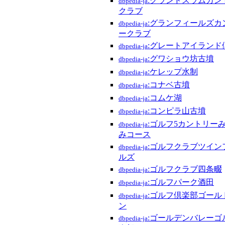
:グランドスラムカン
dbpedia-ja
クラブ
:グランフィールズカ
dbpedia-ja
ークラブ
:グレートアイランド
dbpedia-ja
:グワショウ坊古墳
dbpedia-ja
:ケレップ水制
dbpedia-ja
:コナベ古墳
dbpedia-ja
:コムケ湖
dbpedia-ja
:コンピラ山古墳
dbpedia-ja
:ゴルフ5カントリー
dbpedia-ja
みコース
:ゴルフクラブツイン
dbpedia-ja
ルズ
:ゴルフクラブ四条畷
dbpedia-ja
:ゴルフパーク酒田
dbpedia-ja
:ゴルフ倶楽部ゴール
dbpedia-ja
ン
:ゴールデンバレーゴ
dbpedia-ja