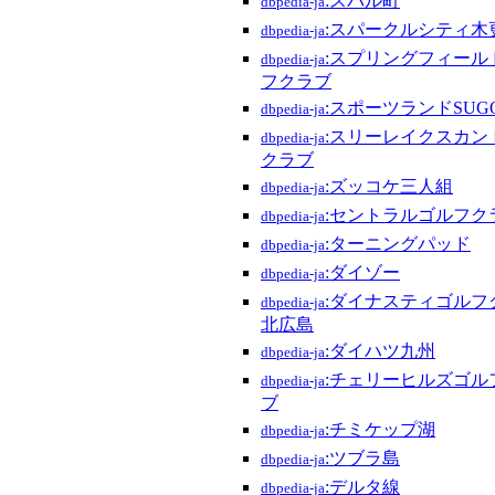
:スバル町
dbpedia-ja
:スパークルシティ木
dbpedia-ja
:スプリングフィール
dbpedia-ja
フクラブ
:スポーツランドSUG
dbpedia-ja
:スリーレイクスカン
dbpedia-ja
クラブ
:ズッコケ三人組
dbpedia-ja
:セントラルゴルフク
dbpedia-ja
:ターニングパッド
dbpedia-ja
:ダイゾー
dbpedia-ja
:ダイナスティゴルフ
dbpedia-ja
北広島
:ダイハツ九州
dbpedia-ja
:チェリーヒルズゴル
dbpedia-ja
ブ
:チミケップ湖
dbpedia-ja
:ツブラ島
dbpedia-ja
:デルタ線
dbpedia-ja