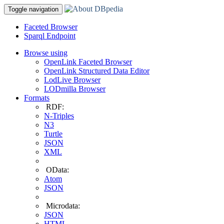
Toggle navigation
Faceted Browser
Sparql Endpoint
Browse using
OpenLink Faceted Browser
OpenLink Structured Data Editor
LodLive Browser
LODmilla Browser
Formats
RDF:
N-Triples
N3
Turtle
JSON
XML
OData:
Atom
JSON
Microdata:
JSON
HTML