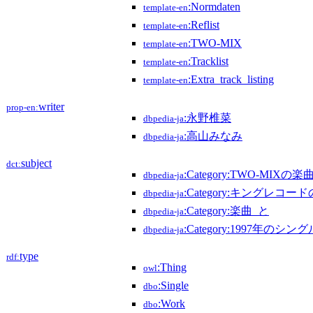
:Normdaten
template-en
:Reflist
template-en
:TWO-MIX
template-en
:Tracklist
template-en
:Extra_track_listing
template-en
writer
prop-en:
:永野椎菜
dbpedia-ja
:高山みなみ
dbpedia-ja
subject
dct:
:Category:TWO-MIXの楽
dbpedia-ja
:Category:キングレコー
dbpedia-ja
:Category:楽曲_と
dbpedia-ja
:Category:1997年のシング
dbpedia-ja
type
rdf:
:Thing
owl
:Single
dbo
:Work
dbo