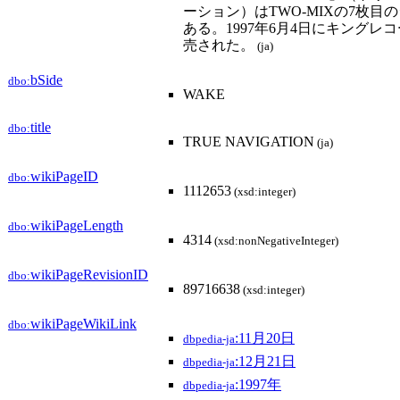
ーション）はTWO-MIXの7枚目
ある。1997年6月4日にキングレ
売された。
(ja)
bSide
dbo:
WAKE
title
dbo:
TRUE NAVIGATION
(ja)
wikiPageID
dbo:
1112653
(xsd:integer)
wikiPageLength
dbo:
4314
(xsd:nonNegativeInteger)
wikiPageRevisionID
dbo:
89716638
(xsd:integer)
wikiPageWikiLink
dbo:
:11月20日
dbpedia-ja
:12月21日
dbpedia-ja
:1997年
dbpedia-ja