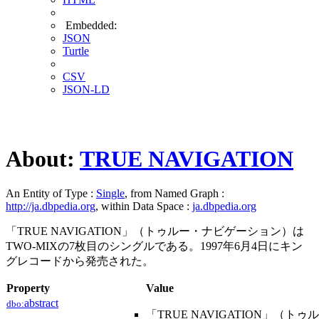
Embedded:
JSON
Turtle
CSV
JSON-LD
About:
TRUE NAVIGATION
An Entity of Type :
Single
, from Named Graph :
http://ja.dbpedia.org
, within Data Space :
ja.dbpedia.org
「TRUE NAVIGATION」（トゥルー・ナビゲーション）は
TWO-MIXの7枚目のシングルである。1997年6月4日にキン
グレコードから発売された。
Property
Value
abstract
dbo:
「TRUE NAVIGATION」（ト