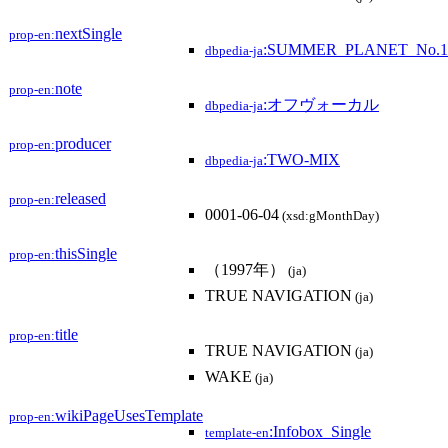
nextSingle
prop-en:
:SUMMER_PLANET_No.1
dbpedia-ja
note
prop-en:
:オフヴォーカル
dbpedia-ja
producer
prop-en:
:TWO-MIX
dbpedia-ja
released
prop-en:
0001-06-04
(xsd:gMonthDay)
thisSingle
prop-en:
（1997年）
(ja)
TRUE NAVIGATION
(ja)
title
prop-en:
TRUE NAVIGATION
(ja)
WAKE
(ja)
wikiPageUsesTemplate
prop-en:
:Infobox_Single
template-en