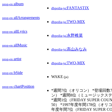
album
prop-en:
:FANTASTIX
dbpedia-ja
allArrangements
prop-en:
:TWO-MIX
dbpedia-ja
allLyrics
prop-en:
:永野椎菜
dbpedia-ja
allMusic
prop-en:
:高山みなみ
dbpedia-ja
artist
prop-en:
:TWO-MIX
dbpedia-ja
bSide
prop-en:
WAKE
(ja)
chartPosition
prop-en:
*週間7位（オリコン） *登場回数
ン） *週間8位（ミュージックス
*週間1位（FRIDAY SUPER COU
50） *1997年度年間178位（オリコン
年度年間7位（FRIDAY SUPER C