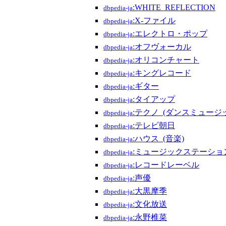
:WHITE_REFLECTION
dbpedia-ja
:X-ファイル
dbpedia-ja
:エレクトロ・ポップ
dbpedia-ja
:オフヴォーカル
dbpedia-ja
:オリコンチャート
dbpedia-ja
:キングレコード
dbpedia-ja
:ギター
dbpedia-ja
:タイアップ
dbpedia-ja
:テクノ_(ダンスミュージ
dbpedia-ja
:テレビ朝日
dbpedia-ja
:ハウス_(音楽)
dbpedia-ja
:ミュージックステーショ
dbpedia-ja
:レコードレーベル
dbpedia-ja
:声優
dbpedia-ja
:大黒摩季
dbpedia-ja
:文化放送
dbpedia-ja
:永野椎菜
dbpedia-ja