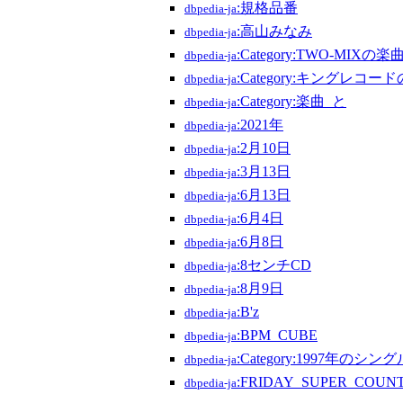
:規格品番
dbpedia-ja
:高山みなみ
dbpedia-ja
:Category:TWO-MIXの楽
dbpedia-ja
:Category:キングレコー
dbpedia-ja
:Category:楽曲_と
dbpedia-ja
:2021年
dbpedia-ja
:2月10日
dbpedia-ja
:3月13日
dbpedia-ja
:6月13日
dbpedia-ja
:6月4日
dbpedia-ja
:6月8日
dbpedia-ja
:8センチCD
dbpedia-ja
:8月9日
dbpedia-ja
:B'z
dbpedia-ja
:BPM_CUBE
dbpedia-ja
:Category:1997年のシング
dbpedia-ja
:FRIDAY_SUPER_COUN
dbpedia-ja