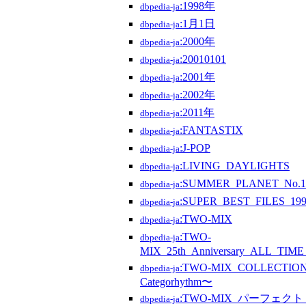
:1998年
dbpedia-ja
:1月1日
dbpedia-ja
:2000年
dbpedia-ja
:20010101
dbpedia-ja
:2001年
dbpedia-ja
:2002年
dbpedia-ja
:2011年
dbpedia-ja
:FANTASTIX
dbpedia-ja
:J-POP
dbpedia-ja
:LIVING_DAYLIGHTS
dbpedia-ja
:SUMMER_PLANET_No.1
dbpedia-ja
:SUPER_BEST_FILES_19
dbpedia-ja
:TWO-MIX
dbpedia-ja
:TWO-
dbpedia-ja
MIX_25th_Anniversary_ALL_TIM
:TWO-MIX_COLLECTIO
dbpedia-ja
Categorhythm〜
:TWO-MIX_パーフェク
dbpedia-ja