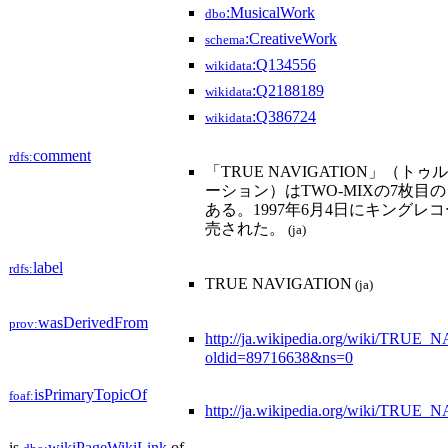
:MusicalWork
dbo
:CreativeWork
schema
:Q134556
wikidata
:Q2188189
wikidata
:Q386724
wikidata
comment
rdfs:
「TRUE NAVIGATION」（ト
ーション）はTWO-MIXの7枚目
ある。1997年6月4日にキングレ
売された。
(ja)
label
rdfs:
TRUE NAVIGATION
(ja)
wasDerivedFrom
prov:
http://ja.wikipedia.org/wiki/TRU
oldid=89716638&ns=0
isPrimaryTopicOf
foaf:
http://ja.wikipedia.org/wiki/TRU
is
wikiPageWikiLink
of