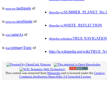
is
lastSingle
of
prop-en:
:SUMMER_PLANET_No.1
dbpedia-ja
is
nextSingle
of
prop-en:
:WHITE_REFLECTION
dbpedia-ja
is
sameAs
of
owl:
:TRUE NAVIGATIO
dbpedia-wikidata
is
primaryTopic
of
foaf:
http://ja.wikipedia.org/wiki/TRU
This content was extracted from
Wikipedia
and is licensed under the
Creative
Commons Attribution-ShareAlike 3.0 Unported License