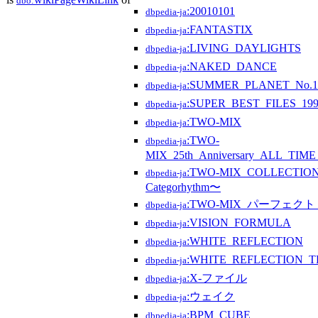
dbo:
:20010101
dbpedia-ja
:FANTASTIX
dbpedia-ja
:LIVING_DAYLIGHTS
dbpedia-ja
:NAKED_DANCE
dbpedia-ja
:SUMMER_PLANET_No.1
dbpedia-ja
:SUPER_BEST_FILES_19
dbpedia-ja
:TWO-MIX
dbpedia-ja
:TWO-
dbpedia-ja
MIX_25th_Anniversary_ALL_TIM
:TWO-MIX_COLLECTIO
dbpedia-ja
Categorhythm〜
:TWO-MIX_パーフェク
dbpedia-ja
:VISION_FORMULA
dbpedia-ja
:WHITE_REFLECTION
dbpedia-ja
:WHITE_REFLECTION_
dbpedia-ja
:X-ファイル
dbpedia-ja
:ウェイク
dbpedia-ja
:BPM_CUBE
dbpedia-ja