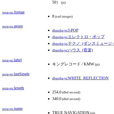
50）
(ja)
format
prop-en:
8
(xsd:integer)
genre
prop-en:
:J-POP
dbpedia-ja
:エレクトロ・ポップ
dbpedia-ja
:テクノ_(ダンスミュージ
dbpedia-ja
:ハウス_(音楽)
dbpedia-ja
label
prop-en:
キングレコード / KMW
(ja)
lastSingle
prop-en:
:WHITE_REFLECTION
dbpedia-ja
length
prop-en:
254.0
(dbd:second)
340.0
(dbd:second)
name
prop-en:
TRUE NAVIGATION
(ja)