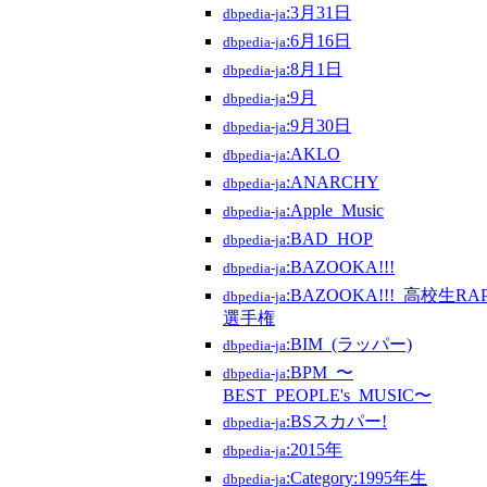
:3月31日
dbpedia-ja
:6月16日
dbpedia-ja
:8月1日
dbpedia-ja
:9月
dbpedia-ja
:9月30日
dbpedia-ja
:AKLO
dbpedia-ja
:ANARCHY
dbpedia-ja
:Apple_Music
dbpedia-ja
:BAD_HOP
dbpedia-ja
:BAZOOKA!!!
dbpedia-ja
:BAZOOKA!!!_高校生RA
dbpedia-ja
選手権
:BIM_(ラッパー)
dbpedia-ja
:BPM_〜
dbpedia-ja
BEST_PEOPLE's_MUSIC〜
:BSスカパー!
dbpedia-ja
:2015年
dbpedia-ja
:Category:1995年生
dbpedia-ja