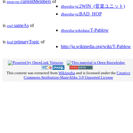
is
currentMembers
of
prop-en:
:2WIN_(音楽ユニット)
dbpedia-ja
:BAD_HOP
dbpedia-ja
is
sameAs
of
owl:
:T-Pablow
dbpedia-wikidata
is
primaryTopic
of
foaf:
http://ja.wikipedia.org/wiki/T-Pablow
This content was extracted from
Wikipedia
and is licensed under the
Creative
Commons Attribution-ShareAlike 3.0 Unported License