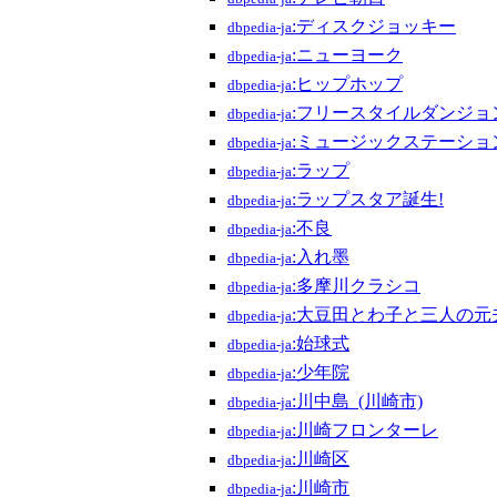
:ディスクジョッキー
dbpedia-ja
:ニューヨーク
dbpedia-ja
:ヒップホップ
dbpedia-ja
:フリースタイルダンジョ
dbpedia-ja
:ミュージックステーショ
dbpedia-ja
:ラップ
dbpedia-ja
:ラップスタア誕生!
dbpedia-ja
:不良
dbpedia-ja
:入れ墨
dbpedia-ja
:多摩川クラシコ
dbpedia-ja
:大豆田とわ子と三人の元
dbpedia-ja
:始球式
dbpedia-ja
:少年院
dbpedia-ja
:川中島_(川崎市)
dbpedia-ja
:川崎フロンターレ
dbpedia-ja
:川崎区
dbpedia-ja
:川崎市
dbpedia-ja