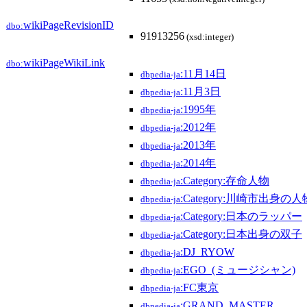
wikiPageRevisionID
dbo:
91913256
(xsd:integer)
wikiPageWikiLink
dbo:
:11月14日
dbpedia-ja
:11月3日
dbpedia-ja
:1995年
dbpedia-ja
:2012年
dbpedia-ja
:2013年
dbpedia-ja
:2014年
dbpedia-ja
:Category:存命人物
dbpedia-ja
:Category:川崎市出身の人
dbpedia-ja
:Category:日本のラッパー
dbpedia-ja
:Category:日本出身の双子
dbpedia-ja
:DJ_RYOW
dbpedia-ja
:EGO_(ミュージシャン)
dbpedia-ja
:FC東京
dbpedia-ja
:GRAND_MASTER
dbpedia-ja