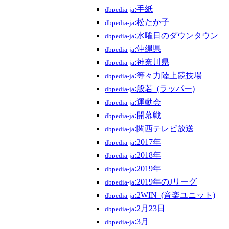
:手紙
dbpedia-ja
:松たか子
dbpedia-ja
:水曜日のダウンタウン
dbpedia-ja
:沖縄県
dbpedia-ja
:神奈川県
dbpedia-ja
:等々力陸上競技場
dbpedia-ja
:般若_(ラッパー)
dbpedia-ja
:運動会
dbpedia-ja
:開幕戦
dbpedia-ja
:関西テレビ放送
dbpedia-ja
:2017年
dbpedia-ja
:2018年
dbpedia-ja
:2019年
dbpedia-ja
:2019年のJリーグ
dbpedia-ja
:2WIN_(音楽ユニット)
dbpedia-ja
:2月23日
dbpedia-ja
:3月
dbpedia-ja