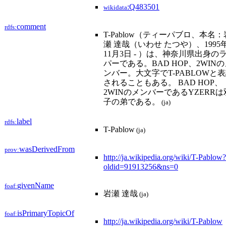
:Q483501
wikidata
comment
rdfs:
T-Pablow（ティーパブロ、本名：
瀬 達哉（いわせ たつや）、1995
11月3日 - ）は、神奈川県出身の
パーである。BAD HOP、2WIN
ンバー。大文字でT-PABLOWと
されることもある。 BAD HOP、
2WINのメンバーであるYZERRは
子の弟である。
(ja)
label
rdfs:
T-Pablow
(ja)
wasDerivedFrom
prov:
http://ja.wikipedia.org/wiki/T-Pablow?
oldid=91913256&ns=0
givenName
foaf:
岩瀬 達哉
(ja)
isPrimaryTopicOf
foaf:
http://ja.wikipedia.org/wiki/T-Pablow