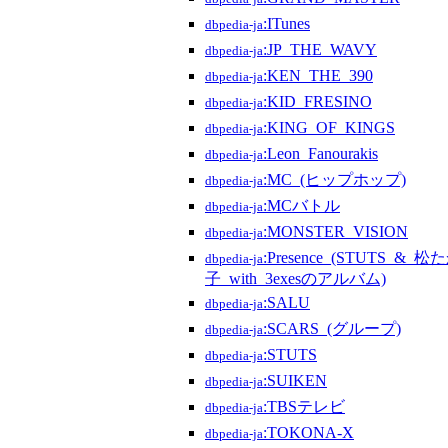
:ITunes
dbpedia-ja
:JP_THE_WAVY
dbpedia-ja
:KEN_THE_390
dbpedia-ja
:KID_FRESINO
dbpedia-ja
:KING_OF_KINGS
dbpedia-ja
:Leon_Fanourakis
dbpedia-ja
:MC_(ヒップホップ)
dbpedia-ja
:MCバトル
dbpedia-ja
:MONSTER_VISION
dbpedia-ja
:Presence_(STUTS_&_松
dbpedia-ja
子_with_3exesのアルバム)
:SALU
dbpedia-ja
:SCARS_(グループ)
dbpedia-ja
:STUTS
dbpedia-ja
:SUIKEN
dbpedia-ja
:TBSテレビ
dbpedia-ja
:TOKONA-X
dbpedia-ja