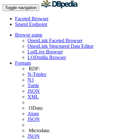
Toggle navigation
Faceted Browser
Sparql Endpoint
Browse using
OpenLink Faceted Browser
OpenLink Structured Data Editor
LodLive Browser
LODmilla Browser
Formats
RDF:
N-Triples
N3
Turtle
JSON
XML
OData:
Atom
JSON
Microdata:
JSON