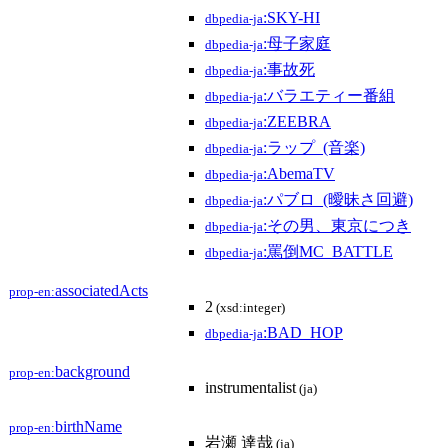
:SKY-HI
dbpedia-ja
:母子家庭
dbpedia-ja
:事故死
dbpedia-ja
:バラエティー番組
dbpedia-ja
:ZEEBRA
dbpedia-ja
:ラップ_(音楽)
dbpedia-ja
:AbemaTV
dbpedia-ja
:パブロ_(曖昧さ回避)
dbpedia-ja
:その男、東京につき
dbpedia-ja
:罵倒MC_BATTLE
dbpedia-ja
associatedActs
prop-en:
2
(xsd:integer)
:BAD_HOP
dbpedia-ja
background
prop-en:
instrumentalist
(ja)
birthName
prop-en:
岩瀬 達哉
(ja)