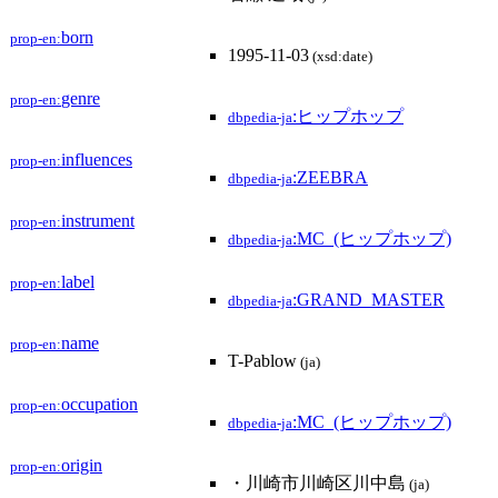
born
prop-en:
1995-11-03
(xsd:date)
genre
prop-en:
:ヒップホップ
dbpedia-ja
influences
prop-en:
:ZEEBRA
dbpedia-ja
instrument
prop-en:
:MC_(ヒップホップ)
dbpedia-ja
label
prop-en:
:GRAND_MASTER
dbpedia-ja
name
prop-en:
T-Pablow
(ja)
occupation
prop-en:
:MC_(ヒップホップ)
dbpedia-ja
origin
prop-en:
・川崎市川崎区川中島
(ja)