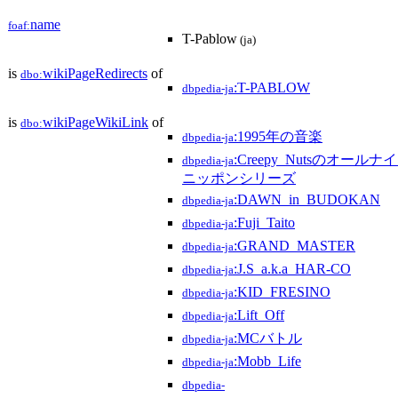
name
foaf:
T-Pablow
(ja)
is
wikiPageRedirects
of
dbo:
:T-PABLOW
dbpedia-ja
is
wikiPageWikiLink
of
dbo:
:1995年の音楽
dbpedia-ja
:Creepy_Nutsのオールナ
dbpedia-ja
ニッポンシリーズ
:DAWN_in_BUDOKAN
dbpedia-ja
:Fuji_Taito
dbpedia-ja
:GRAND_MASTER
dbpedia-ja
:J.S_a.k.a_HAR-CO
dbpedia-ja
:KID_FRESINO
dbpedia-ja
:Lift_Off
dbpedia-ja
:MCバトル
dbpedia-ja
:Mobb_Life
dbpedia-ja
dbpedia-