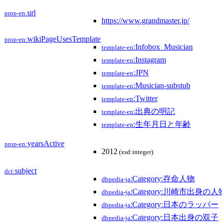
url
prop-en:
https://www.grandmaster.jp/
wikiPageUsesTemplate
prop-en:
:Infobox_Musician
template-en
:Instagram
template-en
:JPN
template-en
:Musician-substub
template-en
:Twitter
template-en
:出典の明記
template-en
:生年月日と年齢
template-en
yearsActive
prop-en:
2012
(xsd:integer)
subject
dct:
:Category:存命人物
dbpedia-ja
:Category:川崎市出身の人
dbpedia-ja
:Category:日本のラッパー
dbpedia-ja
:Category:日本出身の双子
dbpedia-ja