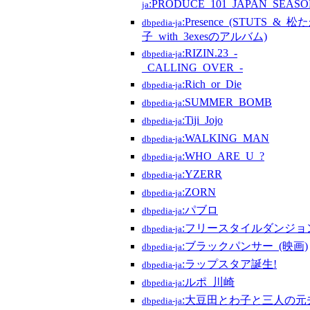
:PRODUCE_101_JAPAN_SEASO
ja
:Presence_(STUTS_&_松
dbpedia-ja
子_with_3exesのアルバム)
:RIZIN.23_-
dbpedia-ja
_CALLING_OVER_-
:Rich_or_Die
dbpedia-ja
:SUMMER_BOMB
dbpedia-ja
:Tiji_Jojo
dbpedia-ja
:WALKING_MAN
dbpedia-ja
:WHO_ARE_U_?
dbpedia-ja
:YZERR
dbpedia-ja
:ZORN
dbpedia-ja
:パブロ
dbpedia-ja
:フリースタイルダンジョ
dbpedia-ja
:ブラックパンサー_(映画)
dbpedia-ja
:ラップスタア誕生!
dbpedia-ja
:ルポ_川崎
dbpedia-ja
:大豆田とわ子と三人の元
dbpedia-ja