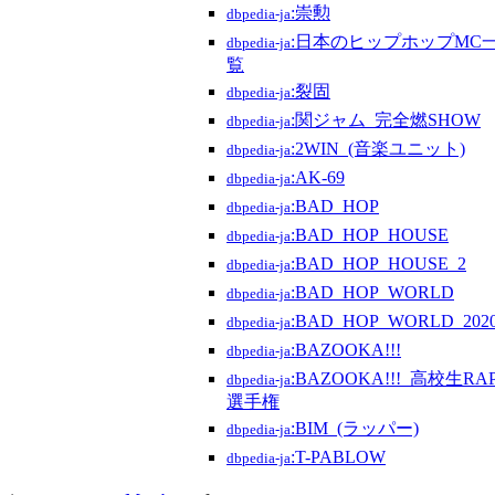
:崇勲
dbpedia-ja
:日本のヒップホップMC
dbpedia-ja
覧
:裂固
dbpedia-ja
:関ジャム_完全燃SHOW
dbpedia-ja
:2WIN_(音楽ユニット)
dbpedia-ja
:AK-69
dbpedia-ja
:BAD_HOP
dbpedia-ja
:BAD_HOP_HOUSE
dbpedia-ja
:BAD_HOP_HOUSE_2
dbpedia-ja
:BAD_HOP_WORLD
dbpedia-ja
:BAD_HOP_WORLD_202
dbpedia-ja
:BAZOOKA!!!
dbpedia-ja
:BAZOOKA!!!_高校生RA
dbpedia-ja
選手権
:BIM_(ラッパー)
dbpedia-ja
:T-PABLOW
dbpedia-ja