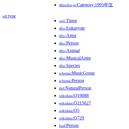
:Category:1995年生
dbpedia-ja
type
rdf:
:Thing
owl
:Eukaryote
dbo
:Artist
dbo
:Person
dbo
:Animal
dbo
:MusicalArtist
dbo
:Species
dbo
:MusicGroup
schema
:Person
schema
:NaturalPerson
dul
:Q19088
wikidata
:Q215627
wikidata
:Q5
wikidata
:Q729
wikidata
:Person
foaf