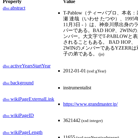
Property
Value
abstract
dbo:
T-Pablow（ティーパブロ、本名：
瀬 達哉（いわせ たつや）、1995
11月3日 - ）は、神奈川県出身の
パーである。BAD HOP、2WIN
ンバー。大文字でT-PABLOWと
されることもある。 BAD HOP、
2WINのメンバーであるYZERRは
子の弟である。
(ja)
activeYearsStartYear
dbo:
2012-01-01
(xsd:gYear)
background
dbo:
instrumentalist
wikiPageExternalLink
dbo:
https://www.grandmaster.jp/
wikiPageID
dbo:
3621442
(xsd:integer)
wikiPageLength
dbo:
11655
(xsd:nonNegativeInteger)