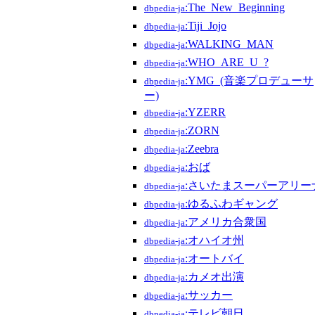
:The_New_Beginning
dbpedia-ja
:Tiji_Jojo
dbpedia-ja
:WALKING_MAN
dbpedia-ja
:WHO_ARE_U_?
dbpedia-ja
:YMG_(音楽プロデューサ
dbpedia-ja
ー)
:YZERR
dbpedia-ja
:ZORN
dbpedia-ja
:Zeebra
dbpedia-ja
:おば
dbpedia-ja
:さいたまスーパーアリー
dbpedia-ja
:ゆるふわギャング
dbpedia-ja
:アメリカ合衆国
dbpedia-ja
:オハイオ州
dbpedia-ja
:オートバイ
dbpedia-ja
:カメオ出演
dbpedia-ja
:サッカー
dbpedia-ja
:テレビ朝日
dbpedia-ja