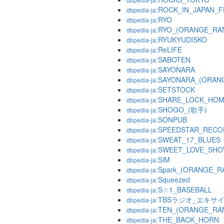
:ROCK_IN_JAPAN_F
dbpedia-ja
:RYO
dbpedia-ja
:RYO_(ORANGE_RA
dbpedia-ja
:RYUKYUDISKO
dbpedia-ja
:ReLIFE
dbpedia-ja
:SABOTEN
dbpedia-ja
:SAYONARA
dbpedia-ja
:SAYONARA_(ORA
dbpedia-ja
:SETSTOCK
dbpedia-ja
:SHARE_LOCK_HO
dbpedia-ja
:SHOGO_(歌手)
dbpedia-ja
:SONPUB
dbpedia-ja
:SPEEDSTAR_RECO
dbpedia-ja
:SWEAT_17_BLUES
dbpedia-ja
:SWEET_LOVE_SH
dbpedia-ja
:SiM
dbpedia-ja
:Spark_(ORANGE
dbpedia-ja
:Squeezed
dbpedia-ja
:S☆1_BASEBALL
dbpedia-ja
:TBSラジオ_エキ
dbpedia-ja
:TEN_(ORANGE_
dbpedia-ja
:THE_BACK_HORN
dbpedia-ja