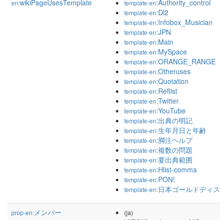
wikiPageUsesTemplate
:Authority_control
en:
template-en
:Dl2
template-en
:Infobox_Musician
template-en
:JPN
template-en
:Main
template-en
:MySpace
template-en
:ORANGE_RANGE
template-en
:Otheruses
template-en
:Quotation
template-en
:Reflist
template-en
:Twitter
template-en
:YouTube
template-en
:出典の明記
template-en
:生年月日と年齢
template-en
:脚注ヘルプ
template-en
:複数の問題
template-en
:要出典範囲
template-en
:Hlist-comma
template-en
:PON!
template-en
:日本ゴールドディ
template-en
メンバー
prop-en:
(ja)