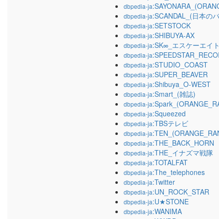
:SAYONARA_(ORA
dbpedia-ja
:SCANDAL_(日本の
dbpedia-ja
:SETSTOCK
dbpedia-ja
:SHIBUYA-AX
dbpedia-ja
:SK∞_エスケーエイ
dbpedia-ja
:SPEEDSTAR_RECO
dbpedia-ja
:STUDIO_COAST
dbpedia-ja
:SUPER_BEAVER
dbpedia-ja
:Shibuya_O-WEST
dbpedia-ja
:Smart_(雑誌)
dbpedia-ja
:Spark_(ORANGE
dbpedia-ja
:Squeezed
dbpedia-ja
:TBSテレビ
dbpedia-ja
:TEN_(ORANGE_
dbpedia-ja
:THE_BACK_HORN
dbpedia-ja
:THE_イナズマ戦隊
dbpedia-ja
:TOTALFAT
dbpedia-ja
:The_telephones
dbpedia-ja
:Twitter
dbpedia-ja
:UN_ROCK_STAR
dbpedia-ja
:U★STONE
dbpedia-ja
:WANIMA
dbpedia-ja