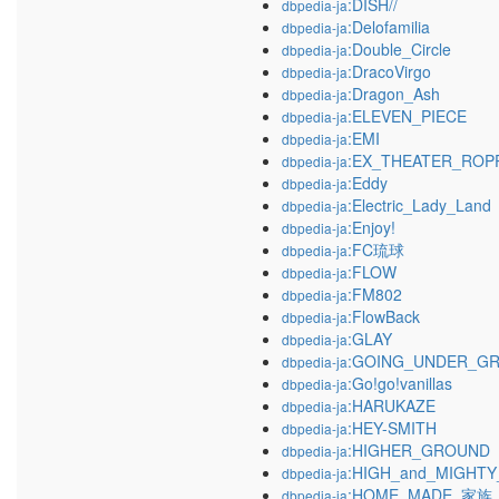
:DISH//
dbpedia-ja
:Delofamilia
dbpedia-ja
:Double_Circle
dbpedia-ja
:DracoVirgo
dbpedia-ja
:Dragon_Ash
dbpedia-ja
:ELEVEN_PIECE
dbpedia-ja
:EMI
dbpedia-ja
:EX_THEATER_ROP
dbpedia-ja
:Eddy
dbpedia-ja
:Electric_Lady_Land
dbpedia-ja
:Enjoy!
dbpedia-ja
:FC琉球
dbpedia-ja
:FLOW
dbpedia-ja
:FM802
dbpedia-ja
:FlowBack
dbpedia-ja
:GLAY
dbpedia-ja
:GOING_UNDER_G
dbpedia-ja
:Go!go!vanillas
dbpedia-ja
:HARUKAZE
dbpedia-ja
:HEY-SMITH
dbpedia-ja
:HIGHER_GROUND
dbpedia-ja
:HIGH_and_MIGHT
dbpedia-ja
:HOME_MADE_家族
dbpedia-ja