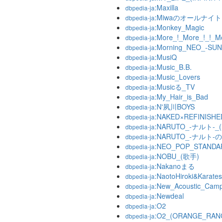
:Maxilla
dbpedia-ja
:Miwaのオールナイ
dbpedia-ja
:Monkey_Magic
dbpedia-ja
:More_!_More_!_!_Mo
dbpedia-ja
:Morning_NEO_-SUN
dbpedia-ja
:MusiQ
dbpedia-ja
:Music_B.B.
dbpedia-ja
:Music_Lovers
dbpedia-ja
:Musicる_TV
dbpedia-ja
:My_Hair_is_Bad
dbpedia-ja
:N'夙川BOYS
dbpedia-ja
:NAKED×REFINISHED
dbpedia-ja
:NARUTO_-ナルト-_
dbpedia-ja
:NARUTO_-ナルト
dbpedia-ja
:NEO_POP_STANDA
dbpedia-ja
:NOBU_(歌手)
dbpedia-ja
:Nakanoまる
dbpedia-ja
:NaotoHiroki&Karate
dbpedia-ja
:New_Acoustic_Cam
dbpedia-ja
:Newdeal
dbpedia-ja
:O2
dbpedia-ja
:O2_(ORANGE_RA
dbpedia-ja