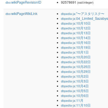
wikiPageRevisionID
92578691
dbo:
(xsd:integer)
wikiPageWikiLink
:*〜アスタリスク〜
dbo:
dbpedia-ja
:04_Limited_Sazabys
dbpedia-ja
:10月10日
dbpedia-ja
:10月12日
dbpedia-ja
:10月13日
dbpedia-ja
:10月14日
dbpedia-ja
:10月16日
dbpedia-ja
:10月19日
dbpedia-ja
:10月1日
dbpedia-ja
:10月20日
dbpedia-ja
:10月22日
dbpedia-ja
:10月25日
dbpedia-ja
:10月29日
dbpedia-ja
:10月2日
dbpedia-ja
:10月3日
dbpedia-ja
:10月4日
dbpedia-ja
:10月5日
dbpedia-ja
:10月6日
dbpedia-ja
:11月
dbpedia-ja
:11月10日
dbpedia-ja