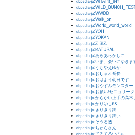
:WHAT's_IN?
dbpedia-ja
:WILD_BUNCH_FEST
dbpedia-ja
:WWDD
dbpedia-ja
:Walk_on
dbpedia-ja
:World_world_world
dbpedia-ja
:YOH
dbpedia-ja
:YOKAN
dbpedia-ja
:Z-BIZ.
dbpedia-ja
:ИATURAL
dbpedia-ja
:あらあらかしこ
dbpedia-ja
:いま、会いにゆきま
dbpedia-ja
:うちやえゆか
dbpedia-ja
:おしゃれ番長
dbpedia-ja
:おはよう朝日です
dbpedia-ja
:おやすみモンスター
dbpedia-ja
:お願い!セニョリータ
dbpedia-ja
:からかい上手の高木
dbpedia-ja
:かりゆし58
dbpedia-ja
:きりきり舞
dbpedia-ja
:きりきり舞い
dbpedia-ja
:そうる透
dbpedia-ja
:ちゅらさん
dbpedia-ja
:てるてるいのち
dbpedia-ja