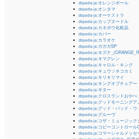
:オレンジボール
dbpedia-ja
:オンタマ
dbpedia-ja
:オーケストラ
dbpedia-ja
:カップヌードル
dbpedia-ja
:カネボウ化粧品
dbpedia-ja
:カバー
dbpedia-ja
:カラオケ
dbpedia-ja
:ガガガSP
dbpedia-ja
:キズナ_(ORANGE_
dbpedia-ja
:キマグレン
dbpedia-ja
:キャロル・キング
dbpedia-ja
:キュウソネコカミ
dbpedia-ja
:キリキリマイ
dbpedia-ja
:キングオブチェアー
dbpedia-ja
:ギター
dbpedia-ja
:クロスランドおやべ
dbpedia-ja
:グッドモーニングア
dbpedia-ja
:グッド・バッド・ウ
dbpedia-ja
:グルーヴ
dbpedia-ja
:コザ・ミュージック
dbpedia-ja
:コピーコントロール
dbpedia-ja
:コマーシャルメッセ
dbpedia-ja