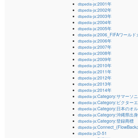
:2001年
dbpedia-ja
:2002年
dbpedia-ja
:2003年
dbpedia-ja
:2004年
dbpedia-ja
:2005年
dbpedia-ja
:2006_FIFAワール
dbpedia-ja
:2006年
dbpedia-ja
:2007年
dbpedia-ja
:2008年
dbpedia-ja
:2009年
dbpedia-ja
:2010年
dbpedia-ja
:2011年
dbpedia-ja
:2012年
dbpedia-ja
:2013年
dbpedia-ja
:2014年
dbpedia-ja
:Category:サマー
dbpedia-ja
:Category:ビ
dbpedia-ja
:Category:日
dbpedia-ja
:Category:沖縄県
dbpedia-ja
:Category:登録商標
dbpedia-ja
:Connect_(FlowB
dbpedia-ja
:D-51
dbpedia-ja