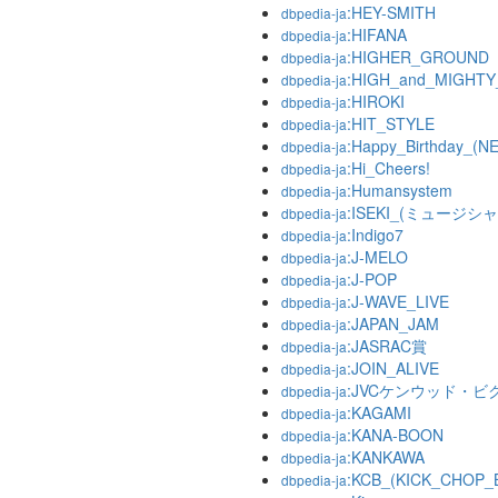
:HEY-SMITH
dbpedia-ja
:HIFANA
dbpedia-ja
:HIGHER_GROUND
dbpedia-ja
:HIGH_and_MIGHT
dbpedia-ja
:HIROKI
dbpedia-ja
:HIT_STYLE
dbpedia-ja
:Happy_Birthday_(
dbpedia-ja
:Hi_Cheers!
dbpedia-ja
:Humansystem
dbpedia-ja
:ISEKI_(ミュージシャ
dbpedia-ja
:Indigo7
dbpedia-ja
:J-MELO
dbpedia-ja
:J-POP
dbpedia-ja
:J-WAVE_LIVE
dbpedia-ja
:JAPAN_JAM
dbpedia-ja
:JASRAC賞
dbpedia-ja
:JOIN_ALIVE
dbpedia-ja
:JVCケンウッド・
dbpedia-ja
:KAGAMI
dbpedia-ja
:KANA-BOON
dbpedia-ja
:KANKAWA
dbpedia-ja
:KCB_(KICK_CHOP_
dbpedia-ja