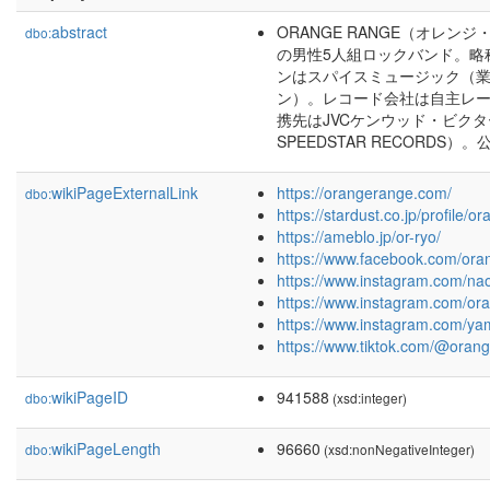
abstract
ORANGE RANGE（オレ
dbo:
の男性5人組ロックバンド。略
ンはスパイスミュージック（
ン）。レコード会社は自主レーベル「
携先はJVCケンウッド・ビク
SPEEDSTAR RECORDS）
wikiPageExternalLink
https://orangerange.com/
dbo:
https://stardust.co.jp/profile/
https://ameblo.jp/or-ryo/
https://www.facebook.com/oran
https://www.instagram.com/na
https://www.instagram.com/ora
https://www.instagram.com/y
https://www.tiktok.com/@oran
wikiPageID
941588
dbo:
(xsd:integer)
wikiPageLength
96660
dbo:
(xsd:nonNegativeInteger)