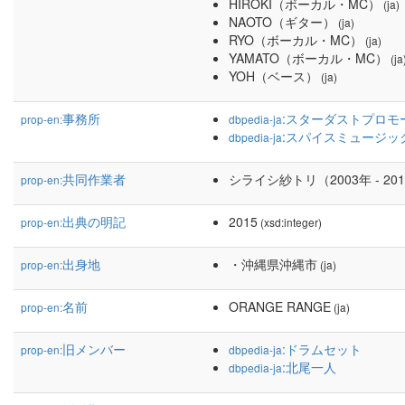
HIROKI（ボーカル・MC）
(ja)
NAOTO（ギター）
(ja)
RYO（ボーカル・MC）
(ja)
YAMATO（ボーカル・MC）
(ja
YOH（ベース）
(ja)
事務所
:スターダストプロモ
prop-en:
dbpedia-ja
:スパイスミュージッ
dbpedia-ja
共同作業者
シライシ紗トリ（2003年 - 20
prop-en:
出典の明記
2015
prop-en:
(xsd:integer)
出身地
・沖縄県沖縄市
prop-en:
(ja)
名前
ORANGE RANGE
prop-en:
(ja)
旧メンバー
:ドラムセット
prop-en:
dbpedia-ja
:北尾一人
dbpedia-ja