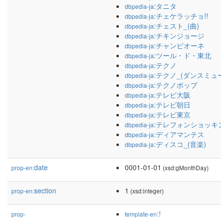
:タニタ
dbpedia-ja
:チェケラッチョ!!
dbpedia-ja
:チェスト_(曲)
dbpedia-ja
:チキンジョージ
dbpedia-ja
:チャンピオーネ
dbpedia-ja
:ツール・ド・東北
dbpedia-ja
:テクノ
dbpedia-ja
:テクノ_(ダンスミュ
dbpedia-ja
:テクノポップ
dbpedia-ja
:テレビ大阪
dbpedia-ja
:テレビ朝日
dbpedia-ja
:テレビ東京
dbpedia-ja
:テレフォンショッキ
dbpedia-ja
:ディアマンテス
dbpedia-ja
:ディスコ_(音楽)
dbpedia-ja
date
0001-01-01
prop-en:
(xsd:gMonthDay)
section
1
prop-en:
(xsd:integer)
:!
prop-
template-en