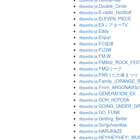
:Double_Circle
dbpedia-ja
:E-radio_HotStuff
dbpedia-ja
:ELEVEN_PIECE
dbpedia-ja
:EXシアターTV
dbpedia-ja
:Eddy
dbpedia-ja
:Enjoy!
dbpedia-ja
:FC琉球
dbpedia-ja
:FLOW
dbpedia-ja
:FM.W
dbpedia-ja
:FM802_ROCK_FES
dbpedia-ja
:FMQリーグ
dbpedia-ja
:FNSうたの春まつり
dbpedia-ja
:Family_(ORANGE
dbpedia-ja
:From_ARGONA
dbpedia-ja
:GENERATION_EX
dbpedia-ja
:GOH_HOTODA
dbpedia-ja
:GOING_UNDER_G
dbpedia-ja
:GO_FUNK
dbpedia-ja
:Getting_Better
dbpedia-ja
:Go!go!vanillas
dbpedia-ja
:HARUKAZE
dbpedia-ja
:HEY!HEY!HEY!_MU
dbpedia-ja