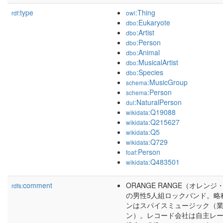
type
:Thing
rdf:
owl
:Eukaryote
dbo
:Artist
dbo
:Person
dbo
:Animal
dbo
:MusicalArtist
dbo
:Species
dbo
:MusicGroup
schema
:Person
schema
:NaturalPerson
dul
:Q19088
wikidata
:Q215627
wikidata
:Q5
wikidata
:Q729
wikidata
:Person
foaf
:Q483501
wikidata
comment
ORANGE RANGE（オレ
rdfs:
の男性5人組ロックバンド。略
ンはスパイスミュージック（
ン）。レコード会社は自主レーベル「