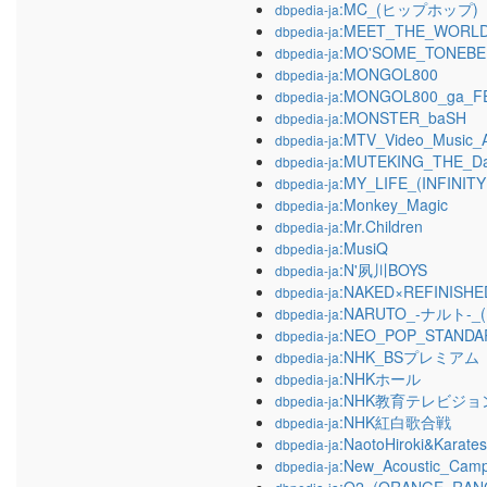
:MC_(ヒップホップ)
dbpedia-ja
:MEET_THE_WORL
dbpedia-ja
:MO'SOME_TONEB
dbpedia-ja
:MONGOL800
dbpedia-ja
:MONGOL800_ga_FES
dbpedia-ja
:MONSTER_baSH
dbpedia-ja
:MTV_Video_Music_
dbpedia-ja
:MUTEKING_THE_D
dbpedia-ja
:MY_LIFE_(INFIN
dbpedia-ja
:Monkey_Magic
dbpedia-ja
:Mr.Children
dbpedia-ja
:MusiQ
dbpedia-ja
:N'夙川BOYS
dbpedia-ja
:NAKED×REFINISHED
dbpedia-ja
:NARUTO_-ナルト-_
dbpedia-ja
:NEO_POP_STANDA
dbpedia-ja
:NHK_BSプレミアム
dbpedia-ja
:NHKホール
dbpedia-ja
:NHK教育テレビジョ
dbpedia-ja
:NHK紅白歌合戦
dbpedia-ja
:NaotoHiroki&Karate
dbpedia-ja
:New_Acoustic_Cam
dbpedia-ja