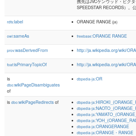
携先はJVCケンウッド・ビク
SPEEDSTAR RECORDS）
label
ORANGE RANGE
rdfs:
(ja)
sameAs
:ORANGE RANGE
owl:
freebase
wasDerivedFrom
http://ja.wikipedia.org/wik
prov:
isPrimaryTopicOf
http://ja.wikipedia.org/wiki
foaf:
is
:OR
dbpedia-ja
wikiPageDisambiguates
dbo:
of
is
wikiPageRedirects
of
:HIROKI_(ORANGE_
dbo:
dbpedia-ja
:NAOTO_(ORANGE_
dbpedia-ja
:YAMATO_(ORANGE
dbpedia-ja
:YOH_(ORANGE_RA
dbpedia-ja
:ORANGERANGE
dbpedia-ja
:ORANGE・RANGE
dbpedia-ja