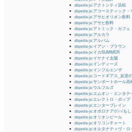
:アクトシティ浜松
dbpedia-ja
:アコースティック・
dbpedia-ja
:アサヒオリオン飲料
dbpedia-ja
:アサヒ飲料
dbpedia-ja
:アトミック・カフェ
dbpedia-ja
:アルカラ
dbpedia-ja
:アルバム
dbpedia-ja
:イアン・ブラウン
dbpedia-ja
:イカSUMMER
dbpedia-ja
:イケナイ太陽
dbpedia-ja
:インディーズ
dbpedia-ja
:インフルエンザ
dbpedia-ja
:コードギアス_反逆
dbpedia-ja
:サンポートホール高
dbpedia-ja
:ウルフルズ
dbpedia-ja
:エムオン・エンタテ
dbpedia-ja
:エレクトロ・ポップ
dbpedia-ja
:エンターブレイン
dbpedia-ja
:オボロナアゲハ/もし
dbpedia-ja
:オリオンビール
dbpedia-ja
:オリコンチャート
dbpedia-ja
:オルタナティヴ・ロ
dbpedia-ja