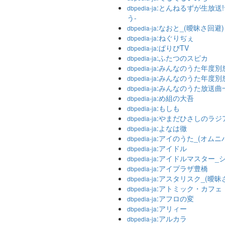
:とんねるずが生放送
dbpedia-ja
う-
:なおと_(曖昧さ回避)
dbpedia-ja
:ねぐりぢぇ
dbpedia-ja
:ぱりぴTV
dbpedia-ja
:ふたつのスピカ
dbpedia-ja
:みんなのうた年度別放
dbpedia-ja
:みんなのうた年度別放
dbpedia-ja
:みんなのうた放送曲
dbpedia-ja
:め組の大吾
dbpedia-ja
:もしも
dbpedia-ja
:やまだひさしのラジ
dbpedia-ja
:よなは徹
dbpedia-ja
:アイのうた_(オムニ
dbpedia-ja
:アイドル
dbpedia-ja
:アイドルマスター_
dbpedia-ja
:アイプラザ豊橋
dbpedia-ja
:アスタリスク_(曖昧
dbpedia-ja
:アトミック・カフェ
dbpedia-ja
:アフロの変
dbpedia-ja
:アリィー
dbpedia-ja
:アルカラ
dbpedia-ja