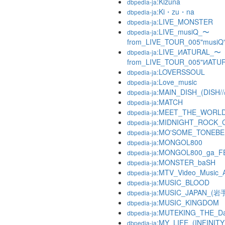
:Kizuna
dbpedia-ja
:Ki・zu・na
dbpedia-ja
:LIVE_MONSTER
dbpedia-ja
:LIVE_musiQ_〜
dbpedia-ja
from_LIVE_TOUR_005"musi
:LIVE_ИATURAL_〜
dbpedia-ja
from_LIVE_TOUR_005"ИATU
:LOVERSSOUL
dbpedia-ja
:Love_music
dbpedia-ja
:MAIN_DISH_(DIS
dbpedia-ja
:MATCH
dbpedia-ja
:MEET_THE_WORL
dbpedia-ja
:MIDNIGHT_ROCK_
dbpedia-ja
:MO'SOME_TONEB
dbpedia-ja
:MONGOL800
dbpedia-ja
:MONGOL800_ga_FES
dbpedia-ja
:MONSTER_baSH
dbpedia-ja
:MTV_Video_Music_
dbpedia-ja
:MUSIC_BLOOD
dbpedia-ja
:MUSIC_JAPAN_
dbpedia-ja
:MUSIC_KINGDOM
dbpedia-ja
:MUTEKING_THE_D
dbpedia-ja
:MY_LIFE_(INFIN
dbpedia-ja