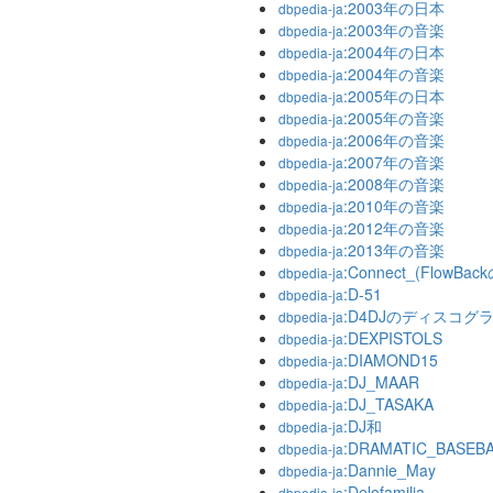
:2003年の日本
dbpedia-ja
:2003年の音楽
dbpedia-ja
:2004年の日本
dbpedia-ja
:2004年の音楽
dbpedia-ja
:2005年の日本
dbpedia-ja
:2005年の音楽
dbpedia-ja
:2006年の音楽
dbpedia-ja
:2007年の音楽
dbpedia-ja
:2008年の音楽
dbpedia-ja
:2010年の音楽
dbpedia-ja
:2012年の音楽
dbpedia-ja
:2013年の音楽
dbpedia-ja
:Connect_(FlowB
dbpedia-ja
:D-51
dbpedia-ja
:D4DJのディスコグ
dbpedia-ja
:DEXPISTOLS
dbpedia-ja
:DIAMOND15
dbpedia-ja
:DJ_MAAR
dbpedia-ja
:DJ_TASAKA
dbpedia-ja
:DJ和
dbpedia-ja
:DRAMATIC_BASEB
dbpedia-ja
:Dannie_May
dbpedia-ja
:Delofamilia
dbpedia-ja