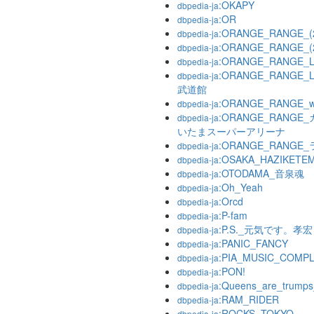
:OKAPY
dbpedia-ja
:OR
dbpedia-ja
:ORANGE_RANGE
dbpedia-ja
:ORANGE_RANGE
dbpedia-ja
:ORANGE_RANGE_L
dbpedia-ja
:ORANGE_RANGE_L
dbpedia-ja
武道館
:ORANGE_RANGE_w
dbpedia-ja
:ORANGE_RANG
dbpedia-ja
いたまスーパーアリーナ
:ORANGE_RANG
dbpedia-ja
:OSAKA_HAZIKETE
dbpedia-ja
:OTODAMA_音泉魂
dbpedia-ja
:Oh_Yeah
dbpedia-ja
:Orcd
dbpedia-ja
:P-fam
dbpedia-ja
:P.S._元気です。孝宏
dbpedia-ja
:PANIC_FANCY
dbpedia-ja
:PIA_MUSIC_COMP
dbpedia-ja
:PON!
dbpedia-ja
:Queens_are_tr
dbpedia-ja
:RAM_RIDER
dbpedia-ja
:ROCKS_TOKYO
dbpedia-ja