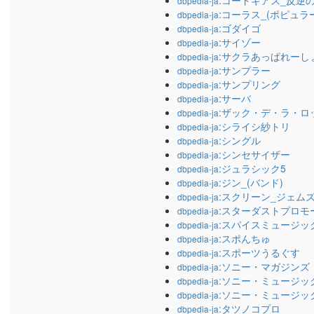
:コードギアス_反逆
dbpedia-ja
:コーラス_(ポピュラ
dbpedia-ja
:ゴダイゴ
dbpedia-ja
:サイゾー
dbpedia-ja
:サクラあっぱれーし
dbpedia-ja
:サンプラー
dbpedia-ja
:サンプリング
dbpedia-ja
:サーバ
dbpedia-ja
:ザック・デ・ラ・ロ
dbpedia-ja
:シライシ紗トリ
dbpedia-ja
:シングル
dbpedia-ja
:シンセサイザー
dbpedia-ja
:ジュラシック5
dbpedia-ja
:ジン_(バンド)
dbpedia-ja
:スクリーン_ジェム
dbpedia-ja
:スターダストプロモ
dbpedia-ja
:スパイスミュージッ
dbpedia-ja
:スポんちゅ
dbpedia-ja
:スポーツうるぐす
dbpedia-ja
:ソニー・マガジンズ
dbpedia-ja
:ソニー・ミュージッ
dbpedia-ja
:ソニー・ミュージッ
dbpedia-ja
:タツノコプロ
dbpedia-ja