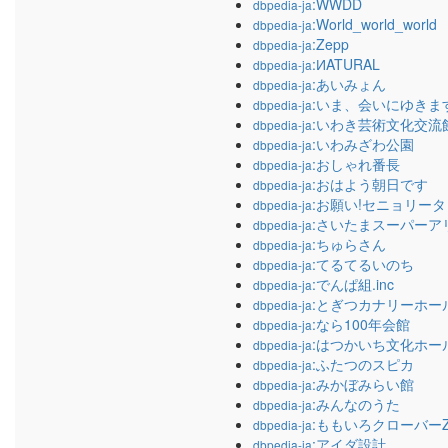
:WWDD
dbpedia-ja
:World_world_world
dbpedia-ja
:Zepp
dbpedia-ja
:ИATURAL
dbpedia-ja
:あいみょん
dbpedia-ja
:いま、会いにゆきま
dbpedia-ja
:いわき芸術文化交流
dbpedia-ja
:いわみざわ公園
dbpedia-ja
:おしゃれ番長
dbpedia-ja
:おはよう朝日です
dbpedia-ja
:お願い!セニョリータ
dbpedia-ja
:さいたまスーパーア
dbpedia-ja
:ちゅらさん
dbpedia-ja
:てるてるいのち
dbpedia-ja
:でんぱ組.inc
dbpedia-ja
:とぎつカナリーホー
dbpedia-ja
:なら100年会館
dbpedia-ja
:はつかいち文化ホー
dbpedia-ja
:ふたつのスピカ
dbpedia-ja
:みかぼみらい館
dbpedia-ja
:みんなのうた
dbpedia-ja
:ももいろクローバー
dbpedia-ja
:アイダ設計
dbpedia-ja