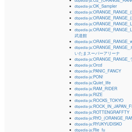
:O2_(ORANGE_RA
dbpedia-ja
:OK_Sampler
dbpedia-ja
:ORANGE_RANGE
dbpedia-ja
:ORANGE_RANGE
dbpedia-ja
:ORANGE_RANGE_L
dbpedia-ja
:ORANGE_RANGE_L
dbpedia-ja
武道館
:ORANGE_RANGE_w
dbpedia-ja
:ORANGE_RANG
dbpedia-ja
いたまスーパーアリーナ
:ORANGE_RANG
dbpedia-ja
:Orcd
dbpedia-ja
:PANIC_FANCY
dbpedia-ja
:PON!
dbpedia-ja
:Quiet_life
dbpedia-ja
:RAM_RIDER
dbpedia-ja
:RIZE
dbpedia-ja
:ROCKS_TOKYO
dbpedia-ja
:ROCK_IN_JAPAN_F
dbpedia-ja
:ROTTENGRAFFTY
dbpedia-ja
:RYO_(ORANGE_RA
dbpedia-ja
:RYUKYUDISKO
dbpedia-ja
:Rie_fu
dbpedia-ja