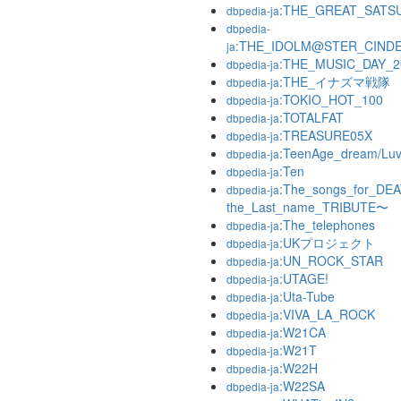
:THE_GREAT_SATS
dbpedia-ja
dbpedia-
:THE_IDOLM@STER_CIND
ja
:THE_MUSIC_DA
dbpedia-ja
:THE_イナズマ戦隊
dbpedia-ja
:TOKIO_HOT_100
dbpedia-ja
:TOTALFAT
dbpedia-ja
:TREASURE05X
dbpedia-ja
:TeenAge_dream/Luv_
dbpedia-ja
:Ten
dbpedia-ja
:The_songs_for_DE
dbpedia-ja
the_Last_name_TRIBUTE〜
:The_telephones
dbpedia-ja
:UKプロジェクト
dbpedia-ja
:UN_ROCK_STAR
dbpedia-ja
:UTAGE!
dbpedia-ja
:Uta-Tube
dbpedia-ja
:VIVA_LA_ROCK
dbpedia-ja
:W21CA
dbpedia-ja
:W21T
dbpedia-ja
:W22H
dbpedia-ja
:W22SA
dbpedia-ja