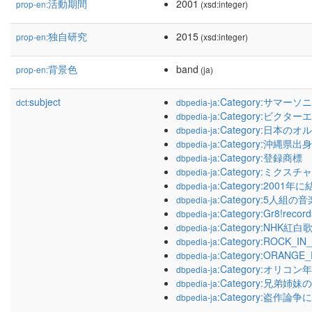
活動期間
2001
prop-en:
(xsd:integer)
独自研究
2015
prop-en:
(xsd:integer)
背景色
band
prop-en:
(ja)
subject
:Category:サマー
dct:
dbpedia-ja
:Category:ビ
dbpedia-ja
:Category:日
dbpedia-ja
:Category:沖縄県
dbpedia-ja
:Category:登録商標
dbpedia-ja
:Category:ミク
dbpedia-ja
:Category:200
dbpedia-ja
:Category:5人組
dbpedia-ja
:Category:Gr8!r
dbpedia-ja
:Category:NHK
dbpedia-ja
:Category:ROCK_I
dbpedia-ja
:Category:ORANGE
dbpedia-ja
:Category:オ
dbpedia-ja
:Category:兄弟
dbpedia-ja
:Category:盗作論
dbpedia-ja