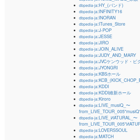
:HY_(バンド)
dbpedia-ja
:INFINITY16
dbpedia-ja
:INORAN
dbpedia-ja
:ITunes_Store
dbpedia-ja
:J-POP
dbpedia-ja
:JESSE
dbpedia-ja
:JIRO
dbpedia-ja
:JOIN_ALIVE
dbpedia-ja
:JUDY_AND_MARY
dbpedia-ja
:JVCケンウッド・
dbpedia-ja
:JYONGRI
dbpedia-ja
:KBSホール
dbpedia-ja
:KCB_(KICK_CHOP_
dbpedia-ja
:KDDI
dbpedia-ja
:KDDI維新ホール
dbpedia-ja
:Kiroro
dbpedia-ja
:LIVE_musiQ_〜
dbpedia-ja
from_LIVE_TOUR_005"musi
:LIVE_ИATURAL_〜
dbpedia-ja
from_LIVE_TOUR_005"ИATU
:LOVERSSOUL
dbpedia-ja
:MATCH
dbpedia-ja