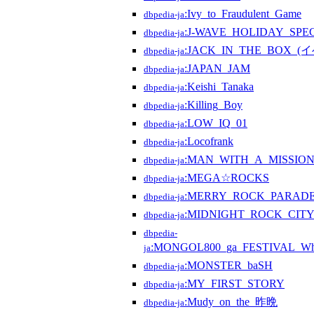
:Ivy_to_Fraudulent_Game
dbpedia-ja
:J-WAVE_HOLIDAY_SPE
dbpedia-ja
:JACK_IN_THE_BOX_(
dbpedia-ja
:JAPAN_JAM
dbpedia-ja
:Keishi_Tanaka
dbpedia-ja
:Killing_Boy
dbpedia-ja
:LOW_IQ_01
dbpedia-ja
:Locofrank
dbpedia-ja
:MAN_WITH_A_MISSIO
dbpedia-ja
:MEGA☆ROCKS
dbpedia-ja
:MERRY_ROCK_PARAD
dbpedia-ja
:MIDNIGHT_ROCK_CIT
dbpedia-ja
dbpedia-
:MONGOL800_ga_FESTIVAL_What
ja
:MONSTER_baSH
dbpedia-ja
:MY_FIRST_STORY
dbpedia-ja
:Mudy_on_the_昨晩
dbpedia-ja