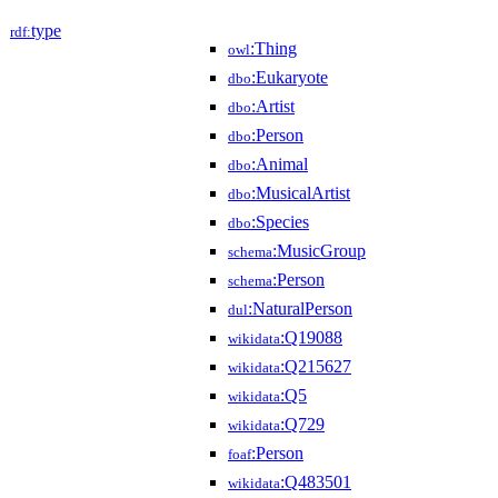
type
rdf:
:Thing
owl
:Eukaryote
dbo
:Artist
dbo
:Person
dbo
:Animal
dbo
:MusicalArtist
dbo
:Species
dbo
:MusicGroup
schema
:Person
schema
:NaturalPerson
dul
:Q19088
wikidata
:Q215627
wikidata
:Q5
wikidata
:Q729
wikidata
:Person
foaf
:Q483501
wikidata