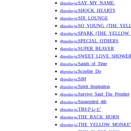
:SAY_MY_NAME.
dbpedia-ja
:SHOCK_HEARTS
dbpedia-ja
:SIX_LOUNGE
dbpedia-ja
:SO_YOUNG_(THE_YE
dbpedia-ja
:SPARK_(THE_YELLO
dbpedia-ja
:SPECIAL_OTHERS
dbpedia-ja
:SUPER_BEAVER
dbpedia-ja
:SWEET_LOVE_SHOWE
dbpedia-ja
:Sands_of_Time
dbpedia-ja
:Scoobie_Do
dbpedia-ja
:SiM
dbpedia-ja
:Spirit_Inspiration
dbpedia-ja
:Survive_Said_The_Prophet
dbpedia-ja
:Suspended_4th
dbpedia-ja
:TBSテレビ
dbpedia-ja
:THE_BACK_HORN
dbpedia-ja
:THE_YELLOW_MONKE
dbpedia-ja