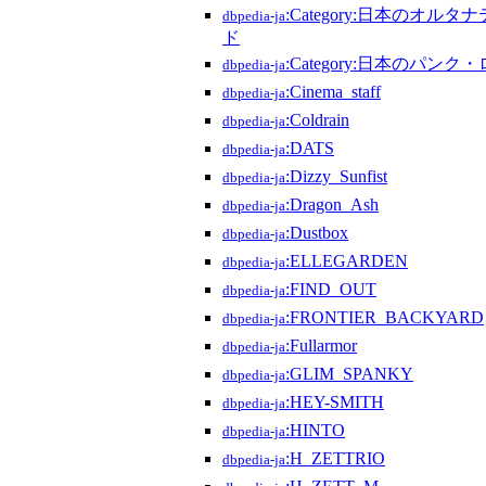
:Category:日本のオ
dbpedia-ja
ド
:Category:日本のパン
dbpedia-ja
:Cinema_staff
dbpedia-ja
:Coldrain
dbpedia-ja
:DATS
dbpedia-ja
:Dizzy_Sunfist
dbpedia-ja
:Dragon_Ash
dbpedia-ja
:Dustbox
dbpedia-ja
:ELLEGARDEN
dbpedia-ja
:FIND_OUT
dbpedia-ja
:FRONTIER_BACKYARD
dbpedia-ja
:Fullarmor
dbpedia-ja
:GLIM_SPANKY
dbpedia-ja
:HEY-SMITH
dbpedia-ja
:HINTO
dbpedia-ja
:H_ZETTRIO
dbpedia-ja