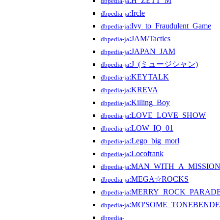
:H_ZETT_M
dbpedia-ja
:Ircle
dbpedia-ja
:Ivy_to_Fraudulent_Game
dbpedia-ja
:JAM/Tactics
dbpedia-ja
:JAPAN_JAM
dbpedia-ja
:J_(ミュージシャン)
dbpedia-ja
:KEYTALK
dbpedia-ja
:KREVA
dbpedia-ja
:Killing_Boy
dbpedia-ja
:LOVE_LOVE_SHOW
dbpedia-ja
:LOW_IQ_01
dbpedia-ja
:Lego_big_morl
dbpedia-ja
:Locofrank
dbpedia-ja
:MAN_WITH_A_MISSIO
dbpedia-ja
:MEGA☆ROCKS
dbpedia-ja
:MERRY_ROCK_PARAD
dbpedia-ja
:MO'SOME_TONEBEND
dbpedia-ja
dbpedia-