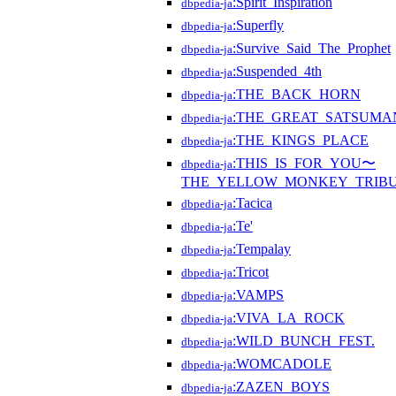
:Spirit_Inspiration
dbpedia-ja
:Superfly
dbpedia-ja
:Survive_Said_The_Prophet
dbpedia-ja
:Suspended_4th
dbpedia-ja
:THE_BACK_HORN
dbpedia-ja
:THE_GREAT_SATSUMA
dbpedia-ja
:THE_KINGS_PLACE
dbpedia-ja
:THIS_IS_FOR_YOU〜
dbpedia-ja
THE_YELLOW_MONKEY_TRIB
:Tacica
dbpedia-ja
:Te'
dbpedia-ja
:Tempalay
dbpedia-ja
:Tricot
dbpedia-ja
:VAMPS
dbpedia-ja
:VIVA_LA_ROCK
dbpedia-ja
:WILD_BUNCH_FEST.
dbpedia-ja
:WOMCADOLE
dbpedia-ja
:ZAZEN_BOYS
dbpedia-ja