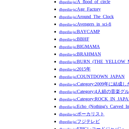
:A_flood_of_circle
dbpedia-ja
:Age_Factory
dbpedia-ja
:Around_The_Clock
dbpedia-ja
:Avengers_in_sci-fi
dbpedia-ja
:BAYCAMP
dbpedia-ja
:BBHF
dbpedia-ja
:BIGMAMA
dbpedia-ja
:BRAHMAN
dbpedia-ja
:BURN_(THE_YELLOW
dbpedia-ja
:2015年
dbpedia-ja
:COUNTDOWN_JAPAN
dbpedia-ja
:Category:2009年に
dbpedia-ja
:Category:4人組の音楽
dbpedia-ja
:Category:ROCK_IN_J
dbpedia-ja
:Echo_(Nothing's_Carved_I
dbpedia-ja
:ボーカリスト
dbpedia-ja
:フジテレビ
dbpedia-ja
:EPICレコードジャパン