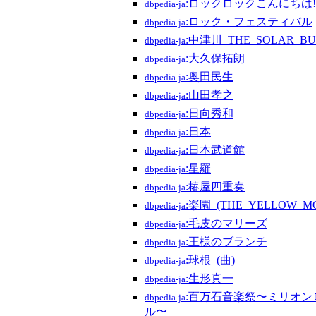
:ロックロックこんにちは!
dbpedia-ja
:ロック・フェスティバル
dbpedia-ja
:中津川_THE_SOLAR_B
dbpedia-ja
:大久保拓朗
dbpedia-ja
:奥田民生
dbpedia-ja
:山田孝之
dbpedia-ja
:日向秀和
dbpedia-ja
:日本
dbpedia-ja
:日本武道館
dbpedia-ja
:星羅
dbpedia-ja
:椿屋四重奏
dbpedia-ja
:楽園_(THE_YELLOW_
dbpedia-ja
:毛皮のマリーズ
dbpedia-ja
:王様のブランチ
dbpedia-ja
:球根_(曲)
dbpedia-ja
:生形真一
dbpedia-ja
:百万石音楽祭〜ミリオ
dbpedia-ja
ル〜