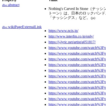
abstract
dbo:
Nothing's Carved In Stone
トーン）は、日本のロックバンド。
「ナッシングス」など。
(ja)
wikiPageExternalLink
dbo:
https://www.ncis.jp/
http://www.interfm.co.jp/only/
https://j-lyric.net/artist/a051817/
https://www.youtube.com/watch%
https://www.youtube.com/watch%
https://www.youtube.com/watch%3
https://www.youtube.com/watch%3
https://www.youtube.com/watch%3F
https://www.youtube.com/watch%3F
https://www.youtube.com/watch%3
https://www.youtube.com/watch%
https://www.youtube.com/watch%3
https://www.youtube.com/watch%3
https://www.youtube.com/watch%