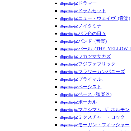
:ドラマー
dbpedia-ja
:ドラムセット
dbpedia-ja
:ニュー・ウェイヴ_(音楽)
dbpedia-ja
:ノイタミナ
dbpedia-ja
:バラ色の日々
dbpedia-ja
:バンド_(音楽)
dbpedia-ja
:パール_(THE_YELLOW
dbpedia-ja
:フカツマサカズ
dbpedia-ja
:フジファブリック
dbpedia-ja
:フラワーカンパニーズ
dbpedia-ja
:プライマル。
dbpedia-ja
:ベーシスト
dbpedia-ja
:ベース_(弦楽器)
dbpedia-ja
:ボーカル
dbpedia-ja
:マキシマム_ザ_ホルモン
dbpedia-ja
:ミクスチャー・ロック
dbpedia-ja
:モーガン・フィッシャー
dbpedia-ja