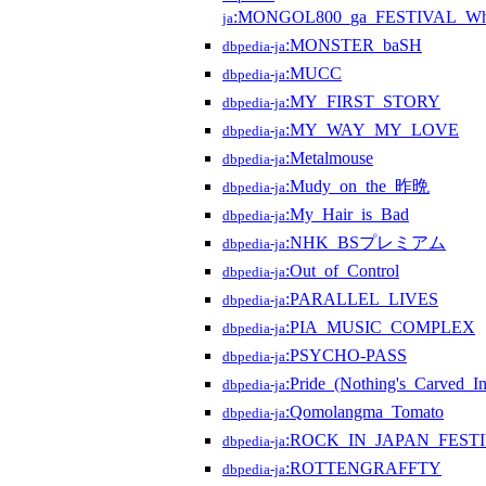
:MONGOL800_ga_FESTIVAL_What
ja
:MONSTER_baSH
dbpedia-ja
:MUCC
dbpedia-ja
:MY_FIRST_STORY
dbpedia-ja
:MY_WAY_MY_LOVE
dbpedia-ja
:Metalmouse
dbpedia-ja
:Mudy_on_the_昨晩
dbpedia-ja
:My_Hair_is_Bad
dbpedia-ja
:NHK_BSプレミアム
dbpedia-ja
:Out_of_Control
dbpedia-ja
:PARALLEL_LIVES
dbpedia-ja
:PIA_MUSIC_COMPLEX
dbpedia-ja
:PSYCHO-PASS
dbpedia-ja
:Pride_(Nothing's_Carved
dbpedia-ja
:Qomolangma_Tomato
dbpedia-ja
:ROCK_IN_JAPAN_FEST
dbpedia-ja
:ROTTENGRAFFTY
dbpedia-ja