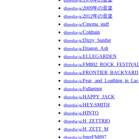
dbpedia-ja
:2009年の音楽
dbpedia-ja
:2012年の音楽
dbpedia-ja
:Cinema_staff
dbpedia-ja
:Coldrain
dbpedia-ja
:Dizzy_Sunfist
dbpedia-ja
:Dragon_Ash
dbpedia-ja
:ELLEGARDEN
dbpedia-ja
:FM802_ROCK_FESTIV
dbpedia-ja
:FRONTIER_BACKYARD
dbpedia-ja
:Fear,_and_Loathing_in_La
dbpedia-ja
:Fullarmor
dbpedia-ja
:HAPPY_JACK
dbpedia-ja
:HEY-SMITH
dbpedia-ja
:HINTO
dbpedia-ja
:H_ZETTRIO
dbpedia-ja
:H_ZETT_M
dbpedia-ja
:InterFM897
dbpedia-ja