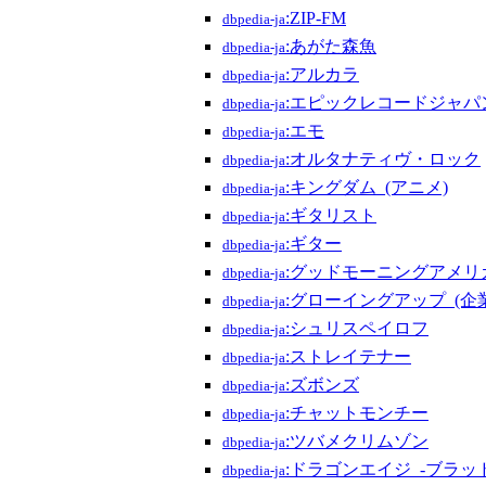
:ZIP-FM
dbpedia-ja
:あがた森魚
dbpedia-ja
:アルカラ
dbpedia-ja
:エピックレコードジャパ
dbpedia-ja
:エモ
dbpedia-ja
:オルタナティヴ・ロック
dbpedia-ja
:キングダム_(アニメ)
dbpedia-ja
:ギタリスト
dbpedia-ja
:ギター
dbpedia-ja
:グッドモーニングアメリ
dbpedia-ja
:グローイングアップ_(企業
dbpedia-ja
:シュリスペイロフ
dbpedia-ja
:ストレイテナー
dbpedia-ja
:ズボンズ
dbpedia-ja
:チャットモンチー
dbpedia-ja
:ツバメクリムゾン
dbpedia-ja
:ドラゴンエイジ_-ブラッ
dbpedia-ja