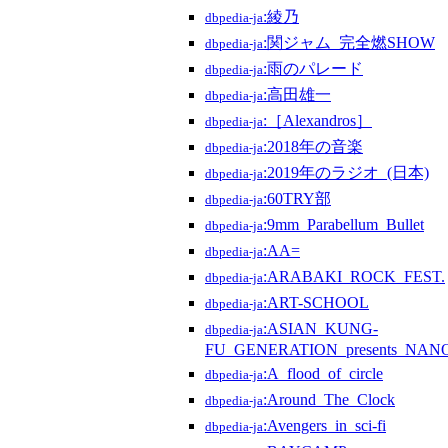
:綾乃
dbpedia-ja
:関ジャム_完全燃SHOW
dbpedia-ja
:雨のパレード
dbpedia-ja
:高田雄一
dbpedia-ja
:［Alexandros］
dbpedia-ja
:2018年の音楽
dbpedia-ja
:2019年のラジオ_(日本)
dbpedia-ja
:60TRY部
dbpedia-ja
:9mm_Parabellum_Bullet
dbpedia-ja
:AA=
dbpedia-ja
:ARABAKI_ROCK_FEST.
dbpedia-ja
:ART-SCHOOL
dbpedia-ja
:ASIAN_KUNG-
dbpedia-ja
FU_GENERATION_presents_NAN
:A_flood_of_circle
dbpedia-ja
:Around_The_Clock
dbpedia-ja
:Avengers_in_sci-fi
dbpedia-ja