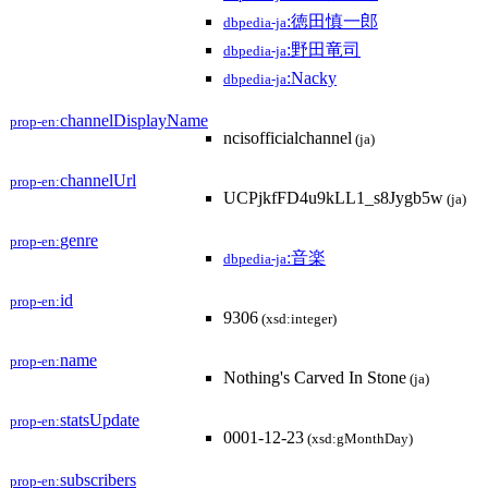
:徳田慎一郎
dbpedia-ja
:野田竜司
dbpedia-ja
:Nacky
dbpedia-ja
channelDisplayName
prop-en:
ncisofficialchannel
(ja)
channelUrl
prop-en:
UCPjkfFD4u9kLL1_s8Jygb5w
(ja)
genre
prop-en:
:音楽
dbpedia-ja
id
prop-en:
9306
(xsd:integer)
name
prop-en:
Nothing's Carved In Stone
(ja)
statsUpdate
prop-en:
0001-12-23
(xsd:gMonthDay)
subscribers
prop-en: