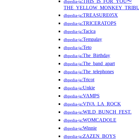
:THIS_IS_FOR_YOU〜
dbpedia-ja
THE_YELLOW_MONKEY_TRIB
:TREASURE05X
dbpedia-ja
:TRICERATOPS
dbpedia-ja
:Tacica
dbpedia-ja
:Tempalay
dbpedia-ja
:Teto
dbpedia-ja
:The_Birthday
dbpedia-ja
:The_band_apart
dbpedia-ja
:The_telephones
dbpedia-ja
:Tricot
dbpedia-ja
:Unkie
dbpedia-ja
:VAMPS
dbpedia-ja
:VIVA_LA_ROCK
dbpedia-ja
:WILD_BUNCH_FEST.
dbpedia-ja
:WOMCADOLE
dbpedia-ja
:Winnie
dbpedia-ja
:ZAZEN_BOYS
dbpedia-ja