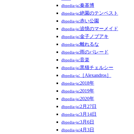
:秦基博
dbpedia-ja
:絶園のテンペスト
dbpedia-ja
:赤い公園
dbpedia-ja
:追憶のマーメイド
dbpedia-ja
:金子ノブアキ
dbpedia-ja
:離れるな
dbpedia-ja
:雨のパレード
dbpedia-ja
:音楽
dbpedia-ja
:黒猫チェルシー
dbpedia-ja
:［Alexandros］
dbpedia-ja
:2018年
dbpedia-ja
:2019年
dbpedia-ja
:2020年
dbpedia-ja
:2月27日
dbpedia-ja
:3月14日
dbpedia-ja
:3月6日
dbpedia-ja
:4月3日
dbpedia-ja