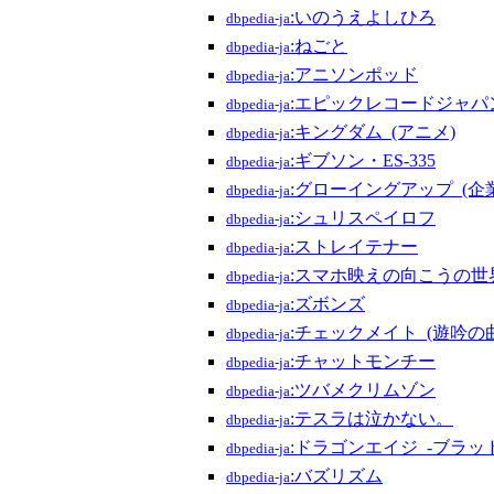
:いのうえよしひろ
dbpedia-ja
:ねごと
dbpedia-ja
:アニソンポッド
dbpedia-ja
:エピックレコードジャパ
dbpedia-ja
:キングダム_(アニメ)
dbpedia-ja
:ギブソン・ES-335
dbpedia-ja
:グローイングアップ_(企業
dbpedia-ja
:シュリスペイロフ
dbpedia-ja
:ストレイテナー
dbpedia-ja
:スマホ映えの向こうの世
dbpedia-ja
:ズボンズ
dbpedia-ja
:チェックメイト_(遊吟の曲
dbpedia-ja
:チャットモンチー
dbpedia-ja
:ツバメクリムゾン
dbpedia-ja
:テスラは泣かない。
dbpedia-ja
:ドラゴンエイジ_-ブラッ
dbpedia-ja
:バズリズム
dbpedia-ja