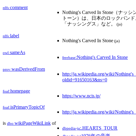
comment
rdfs:
Nothing's Carved In Stone
トーン）は、日本のロックバンド。
「ナッシングス」など。
(ja)
label
rdfs:
Nothing's Carved In Stone
(ja)
sameAs
owl:
:Nothing's Carved In Stone
freebase
wasDerivedFrom
prov:
http://ja.wikipedia.org/wiki/Nothing'
oldid=91650163&ns=0
homepage
foaf:
https://www.ncis.jp/
isPrimaryTopicOf
foaf:
http://ja.wikipedia.org/wiki/Nothing'
is
wikiPageWikiLink
of
dbo:
:.HEARTS_TOUR
dbpedia-ja
:1976年の音楽