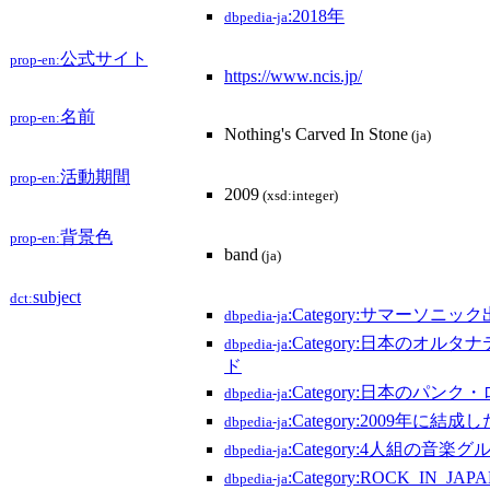
:2018年
dbpedia-ja
公式サイト
prop-en:
https://www.ncis.jp/
名前
prop-en:
Nothing's Carved In Stone
(ja)
活動期間
prop-en:
2009
(xsd:integer)
背景色
prop-en:
band
(ja)
subject
dct:
:Category:サマーソニッ
dbpedia-ja
:Category:日本のオ
dbpedia-ja
ド
:Category:日本のパン
dbpedia-ja
:Category:2009年に
dbpedia-ja
:Category:4人組の音楽
dbpedia-ja
:Category:ROCK_IN_J
dbpedia-ja