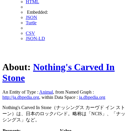
HTML
Embedded:
JSON
Turtle
CSV
JSON-LD
About:
Nothing's Carved In
Stone
An Entity of Type :
Animal
, from Named Graph :
http://ja.dbpedia.org
, within Data Space :
ja.dbpedia.org
Nothing's Carved In Stone（ナッシングス カーヴド イン スト
ーン）は、日本のロックバンド。略称は「NCIS」、「ナッ
シングス」など。
Property
Value