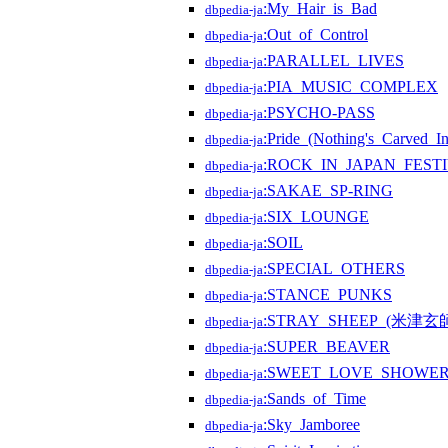
:My_Hair_is_Bad
dbpedia-ja
:Out_of_Control
dbpedia-ja
:PARALLEL_LIVES
dbpedia-ja
:PIA_MUSIC_COMPLEX
dbpedia-ja
:PSYCHO-PASS
dbpedia-ja
:Pride_(Nothing's_Carved
dbpedia-ja
:ROCK_IN_JAPAN_FEST
dbpedia-ja
:SAKAE_SP-RING
dbpedia-ja
:SIX_LOUNGE
dbpedia-ja
:SOIL
dbpedia-ja
:SPECIAL_OTHERS
dbpedia-ja
:STANCE_PUNKS
dbpedia-ja
:STRAY_SHEEP_(米津
dbpedia-ja
:SUPER_BEAVER
dbpedia-ja
:SWEET_LOVE_SHOWE
dbpedia-ja
:Sands_of_Time
dbpedia-ja
:Sky_Jamboree
dbpedia-ja