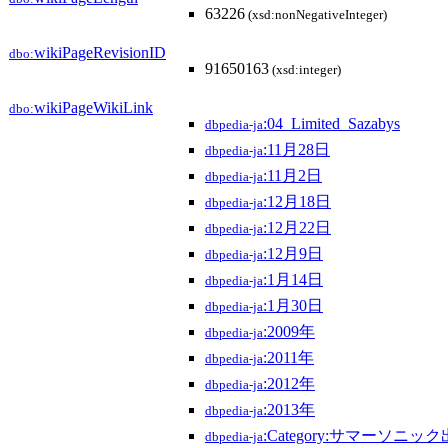
63226
(xsd:nonNegativeInteger)
wikiPageRevisionID
dbo:
91650163
(xsd:integer)
wikiPageWikiLink
dbo:
:04_Limited_Sazabys
dbpedia-ja
:11月28日
dbpedia-ja
:11月2日
dbpedia-ja
:12月18日
dbpedia-ja
:12月22日
dbpedia-ja
:12月9日
dbpedia-ja
:1月14日
dbpedia-ja
:1月30日
dbpedia-ja
:2009年
dbpedia-ja
:2011年
dbpedia-ja
:2012年
dbpedia-ja
:2013年
dbpedia-ja
:Category:サマーソニッ
dbpedia-ja