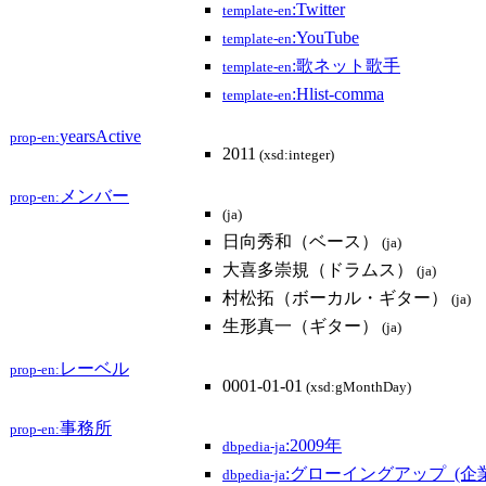
:Twitter
template-en
:YouTube
template-en
:歌ネット歌手
template-en
:Hlist-comma
template-en
yearsActive
prop-en:
2011
(xsd:integer)
メンバー
prop-en:
(ja)
日向秀和（ベース）
(ja)
大喜多崇規（ドラムス）
(ja)
村松拓（ボーカル・ギター）
(ja)
生形真一（ギター）
(ja)
レーベル
prop-en:
0001-01-01
(xsd:gMonthDay)
事務所
prop-en:
:2009年
dbpedia-ja
:グローイングアップ_(企業
dbpedia-ja