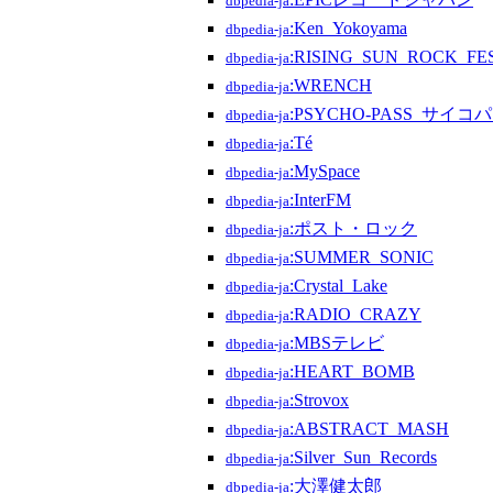
dbpedia-ja
:Ken_Yokoyama
dbpedia-ja
:RISING_SUN_ROCK_FE
dbpedia-ja
:WRENCH
dbpedia-ja
:PSYCHO-PASS_サイコ
dbpedia-ja
:Té
dbpedia-ja
:MySpace
dbpedia-ja
:InterFM
dbpedia-ja
:ポスト・ロック
dbpedia-ja
:SUMMER_SONIC
dbpedia-ja
:Crystal_Lake
dbpedia-ja
:RADIO_CRAZY
dbpedia-ja
:MBSテレビ
dbpedia-ja
:HEART_BOMB
dbpedia-ja
:Strovox
dbpedia-ja
:ABSTRACT_MASH
dbpedia-ja
:Silver_Sun_Records
dbpedia-ja
:大澤健太郎
dbpedia-ja