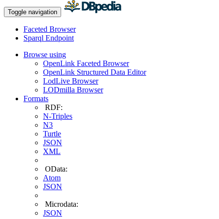
Toggle navigation
Faceted Browser
Sparql Endpoint
Browse using
OpenLink Faceted Browser
OpenLink Structured Data Editor
LodLive Browser
LODmilla Browser
Formats
RDF:
N-Triples
N3
Turtle
JSON
XML
OData:
Atom
JSON
Microdata:
JSON