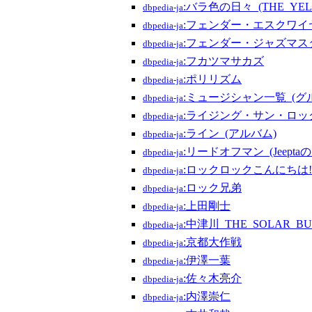
:バラ色の日々_(THE_YE
dbpedia-ja
:フェンダー・エスクワイ
dbpedia-ja
:フェンダー・ジャズマス
dbpedia-ja
:フカツマサカズ
dbpedia-ja
:ポリリズム
dbpedia-ja
:ミュージシャン一覧_(グ
dbpedia-ja
:ライジング・サン・ロッ
dbpedia-ja
:ライン_(アルバム)
dbpedia-ja
:リードオフマン_(Jeepta
dbpedia-ja
:ロックロックこんにちは!
dbpedia-ja
:ロック兄弟
dbpedia-ja
:上田剛士
dbpedia-ja
:中津川_THE_SOLAR_B
dbpedia-ja
:京都大作戦
dbpedia-ja
:伊澤一葉
dbpedia-ja
:佐々木亮介
dbpedia-ja
:内澤崇仁
dbpedia-ja