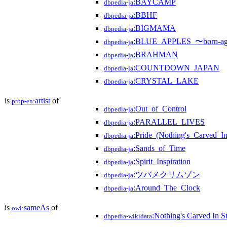
:BAYCAMP
dbpedia-ja
:BBHF
dbpedia-ja
:BIGMAMA
dbpedia-ja
:BLUE_APPLES_〜born-a
dbpedia-ja
:BRAHMAN
dbpedia-ja
:COUNTDOWN_JAPAN
dbpedia-ja
:CRYSTAL_LAKE
dbpedia-ja
is
artist
of
prop-en:
:Out_of_Control
dbpedia-ja
:PARALLEL_LIVES
dbpedia-ja
:Pride_(Nothing's_Carved
dbpedia-ja
:Sands_of_Time
dbpedia-ja
:Spirit_Inspiration
dbpedia-ja
:ツバメクリムゾン
dbpedia-ja
:Around_The_Clock
dbpedia-ja
is
sameAs
of
owl:
:Nothing's Carved In S
dbpedia-wikidata