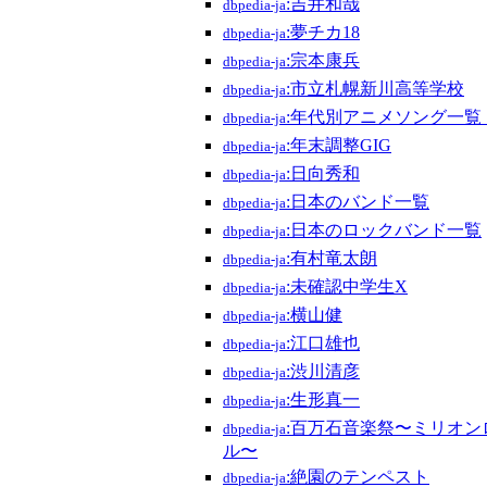
:吉井和哉
dbpedia-ja
:夢チカ18
dbpedia-ja
:宗本康兵
dbpedia-ja
:市立札幌新川高等学校
dbpedia-ja
:年代別アニメソング一覧_
dbpedia-ja
:年末調整GIG
dbpedia-ja
:日向秀和
dbpedia-ja
:日本のバンド一覧
dbpedia-ja
:日本のロックバンド一覧
dbpedia-ja
:有村竜太朗
dbpedia-ja
:未確認中学生X
dbpedia-ja
:横山健
dbpedia-ja
:江口雄也
dbpedia-ja
:渋川清彦
dbpedia-ja
:生形真一
dbpedia-ja
:百万石音楽祭〜ミリオ
dbpedia-ja
ル〜
:絶園のテンペスト
dbpedia-ja