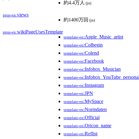
約4.4万人
(ja)
views
prop-en:
約1400万回
(ja)
wikiPageUsesTemplate
prop-en:
:Apple_Music_artist
template-en
:Colbegin
template-en
:Colend
template-en
:Facebook
template-en
:Infobox_Musician
template-en
:Infobox_YouTube_personal
template-en
:Instagram
template-en
:JPN
template-en
:MySpace
template-en
:Normdaten
template-en
:Official
template-en
:Oricon_name
template-en
:Reflist
template-en