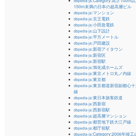
:Category:高さ100m
dbpedia-ja
150m未満の日本の超高層ビル
:マンション
dbpedia-ja
:京王電鉄
dbpedia-ja
:小田急電鉄
dbpedia-ja
:山下設計
dbpedia-ja
:平方メートル
dbpedia-ja
:戸田建設
dbpedia-ja
:新宿アイタウン
dbpedia-ja
:新宿区
dbpedia-ja
:新宿駅
dbpedia-ja
:旭化成ホームズ
dbpedia-ja
:東京メトロ丸ノ内線
dbpedia-ja
:東京都
dbpedia-ja
:東京都道新宿副都心十
dbpedia-ja
線
:東日本旅客鉄道
dbpedia-ja
:西新宿
dbpedia-ja
:西新宿駅
dbpedia-ja
:超高層マンション
dbpedia-ja
:都営地下鉄大江戸線
dbpedia-ja
:都庁前駅
dbpedia-ja
:Category:2006年竣
dbpedia-ja