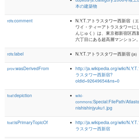
本の建築物
comment
N.Y.T.アトラスタワー西新宿（
rdfs:
ワイ・ティーアトラスタワーに
んじゅく）は、東京都新宿区西
六丁目にある超高層マンション
label
N.Y.T.アトラスタワー西新宿
rdfs:
(ja)
wasDerivedFrom
http://ja.wikipedia.org/wiki/N.Y
prov:
ラスタワー西新宿?
oldid=92649654&ns=0
depiction
foaf:
wiki-
:Special:FilePath/Atlast
commons
nishishinjyuku1.jpg
isPrimaryTopicOf
http://ja.wikipedia.org/wiki/N.Y
foaf:
ラスタワー西新宿