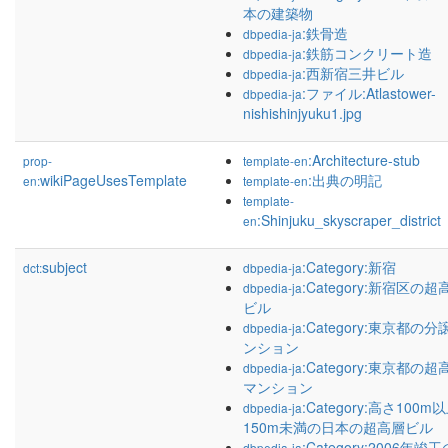
本の建築物
:鉄骨造
dbpedia-ja
:鉄筋コンクリート造
dbpedia-ja
:西新宿三井ビル
dbpedia-ja
:ファイル:Atlastower-
dbpedia-ja
nishishinjyuku1.jpg
:Architecture-stub
prop-
template-en
wikiPageUsesTemplate
:出典の明記
en:
template-en
template-
:Shinjuku_skyscraper_district
en
subject
:Category:新宿
dct:
dbpedia-ja
:Category:新宿区の超
dbpedia-ja
ビル
:Category:東京都の分
dbpedia-ja
ンション
:Category:東京都の超
dbpedia-ja
マンション
:Category:高さ100m
dbpedia-ja
150m未満の日本の超高層ビル
:Category:2006年竣
dbpedia-ja