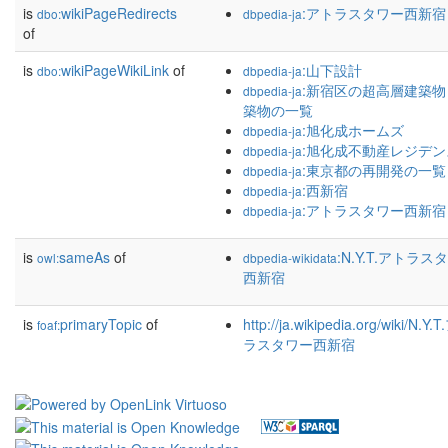
is
wikiPageRedirects
:アトラスタワー西新宿
dbo:
dbpedia-ja
of
is
wikiPageWikiLink
of
:山下設計
dbo:
dbpedia-ja
:新宿区の超高層建築物
dbpedia-ja
築物の一覧
:旭化成ホームズ
dbpedia-ja
:旭化成不動産レジデン
dbpedia-ja
:東京都の再開発の一覧
dbpedia-ja
:西新宿
dbpedia-ja
:アトラスタワー西新宿
dbpedia-ja
is
sameAs
of
:N.Y.T.アトラス
owl:
dbpedia-wikidata
西新宿
is
primaryTopic
of
http://ja.wikipedia.org/wiki/N.Y
foaf:
ラスタワー西新宿