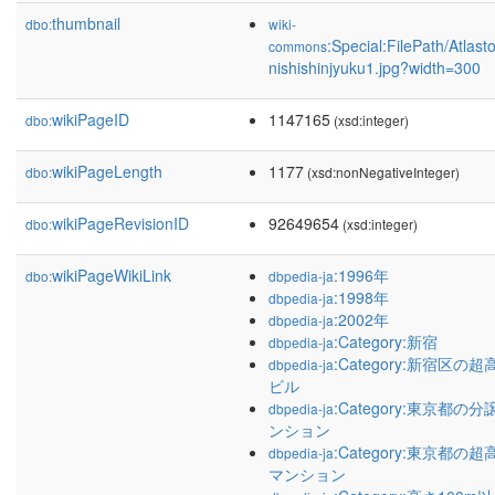
thumbnail
dbo:
wiki-
:Special:FilePath/Atlast
commons
nishishinjyuku1.jpg?width=300
wikiPageID
1147165
dbo:
(xsd:integer)
wikiPageLength
1177
dbo:
(xsd:nonNegativeInteger)
wikiPageRevisionID
92649654
dbo:
(xsd:integer)
wikiPageWikiLink
:1996年
dbo:
dbpedia-ja
:1998年
dbpedia-ja
:2002年
dbpedia-ja
:Category:新宿
dbpedia-ja
:Category:新宿区の超
dbpedia-ja
ビル
:Category:東京都の分
dbpedia-ja
ンション
:Category:東京都の超
dbpedia-ja
マンション