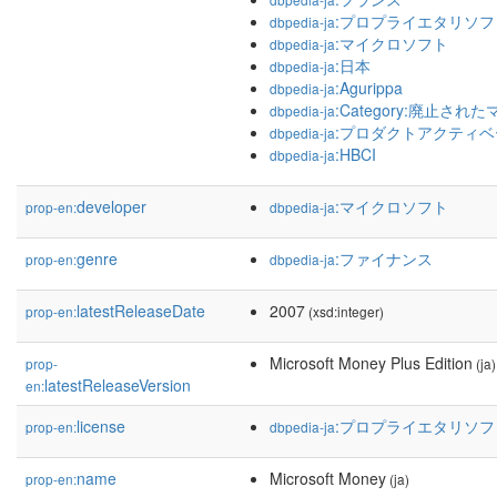
:プロプライエタリソ
dbpedia-ja
:マイクロソフト
dbpedia-ja
:日本
dbpedia-ja
:Agurippa
dbpedia-ja
:Category:廃止
dbpedia-ja
:プロダクトアクティ
dbpedia-ja
:HBCI
dbpedia-ja
developer
:マイクロソフト
prop-en:
dbpedia-ja
genre
:ファイナンス
prop-en:
dbpedia-ja
latestReleaseDate
2007
prop-en:
(xsd:integer)
Microsoft Money Plus Edition
prop-
(ja)
latestReleaseVersion
en:
license
:プロプライエタリソ
prop-en:
dbpedia-ja
name
Microsoft Money
prop-en:
(ja)