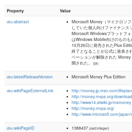
Property
Value
abstract
Microsoft Money（マイ
dbo:
していた個人向けファイナンス
Microsoft Windowsプ
はWindows Mobile向けのも
10月26日に発売されたPlus Ed
終了となることが公式に発表され
ベーションが解除された Money Pl
開された。
(ja)
latestReleaseVersion
Microsoft Money Plus Edition
dbo:
wikiPageExternalLink
http://money.jp.msn.com/lifepla
dbo:
http://money.mvps.org/downloa
http://www14.atwiki.jp/msmoney
http://money.mvps.org/
http://www.microsoft.com/japan
wikiPageID
1388437
dbo:
(xsd:integer)