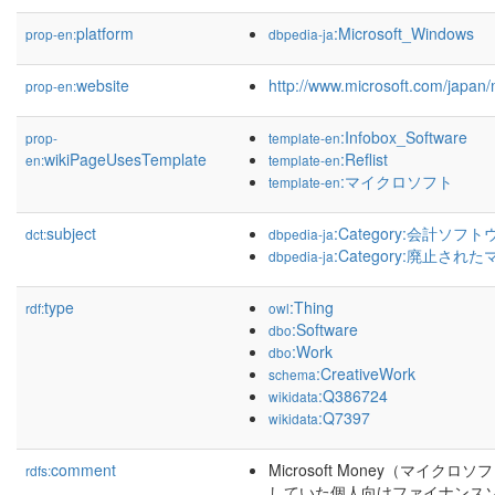
platform
:Microsoft_Windows
prop-en:
dbpedia-ja
website
http://www.microsoft.com/japan
prop-en:
:Infobox_Software
prop-
template-en
wikiPageUsesTemplate
:Reflist
en:
template-en
:マイクロソフト
template-en
subject
:Category:会計ソフ
dct:
dbpedia-ja
:Category:廃止
dbpedia-ja
type
:Thing
rdf:
owl
:Software
dbo
:Work
dbo
:CreativeWork
schema
:Q386724
wikidata
:Q7397
wikidata
comment
Microsoft Money（マイ
rdfs:
していた個人向けファイナンス