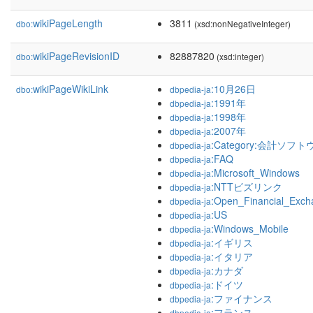
wikiPageLength
3811
dbo:
(xsd:nonNegativeInteger)
wikiPageRevisionID
82887820
dbo:
(xsd:integer)
wikiPageWikiLink
:10月26日
dbo:
dbpedia-ja
:1991年
dbpedia-ja
:1998年
dbpedia-ja
:2007年
dbpedia-ja
:Category:会計ソフ
dbpedia-ja
:FAQ
dbpedia-ja
:Microsoft_Windows
dbpedia-ja
:NTTビズリンク
dbpedia-ja
:Open_Financial_Exch
dbpedia-ja
:US
dbpedia-ja
:Windows_Mobile
dbpedia-ja
:イギリス
dbpedia-ja
:イタリア
dbpedia-ja
:カナダ
dbpedia-ja
:ドイツ
dbpedia-ja
:ファイナンス
dbpedia-ja
:フランス
dbpedia-ja