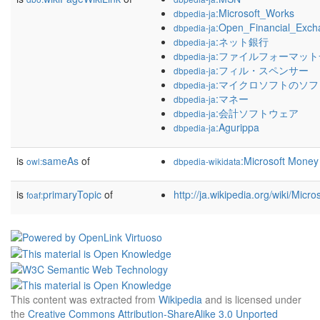
:Microsoft_Works
dbpedia-ja
:Open_Financial_Exch
dbpedia-ja
:ネット銀行
dbpedia-ja
:ファイルフォーマット
dbpedia-ja
:フィル・スペンサー
dbpedia-ja
:マイクロソフトのソ
dbpedia-ja
:マネー
dbpedia-ja
:会計ソフトウェア
dbpedia-ja
:Agurippa
dbpedia-ja
is
sameAs
of
:Microsoft Money
owl:
dbpedia-wikidata
is
primaryTopic
of
http://ja.wikipedia.org/wiki/Mic
foaf:
This content was extracted from
Wikipedia
and is licensed under
the
Creative Commons Attribution-ShareAlike 3.0 Unported