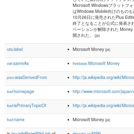
Microsoft Windowsプ
はWindows Mobile向けのも
10月26日に発売されたPlus Ed
終了となることが公式に発表され
ベーションが解除された Money Pl
開された。
(ja)
label
Microsoft Money
rdfs:
(ja)
sameAs
:Microsoft Money
owl:
freebase
wasDerivedFrom
http://ja.wikipedia.org/wiki/M
prov:
homepage
http://www.microsoft.com/japan
foaf:
isPrimaryTopicOf
http://ja.wikipedia.org/wiki/Mic
foaf:
name
Microsoft Money
foaf:
(ja)
is
wikiPageWikiLink
of
:MSN
dbo:
dbpedia-ja