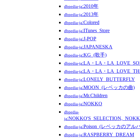
:2010年
dbpedia-ja
:2013年
dbpedia-ja
:Colored
dbpedia-ja
:ITunes_Store
dbpedia-ja
:J-POP
dbpedia-ja
:JAPANESKA
dbpedia-ja
:KG_(歌手)
dbpedia-ja
:LA・LA・LA_LOVE_S
dbpedia-ja
:LA・LA・LA_LOVE_T
dbpedia-ja
:LONELY_BUTTERFLY
dbpedia-ja
:MOON_(レベッカの曲)
dbpedia-ja
:Mr.Children
dbpedia-ja
:NOKKO
dbpedia-ja
dbpedia-
:NOKKO'S_SELECTION,_NOKK
ja
:Poison_(レベッカのアル
dbpedia-ja
:RASPBERRY_DREAM
dbpedia-ja