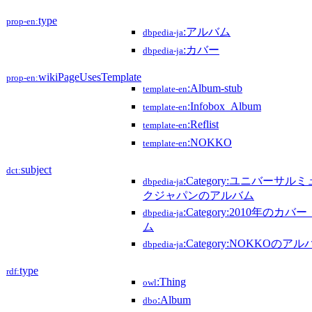
type
prop-en:
:アルバム
dbpedia-ja
:カバー
dbpedia-ja
wikiPageUsesTemplate
prop-en:
:Album-stub
template-en
:Infobox_Album
template-en
:Reflist
template-en
:NOKKO
template-en
subject
dct:
:Category:ユニバーサル
dbpedia-ja
クジャパンのアルバム
:Category:2010年のカ
dbpedia-ja
ム
:Category:NOKKOのア
dbpedia-ja
type
rdf:
:Thing
owl
:Album
dbo