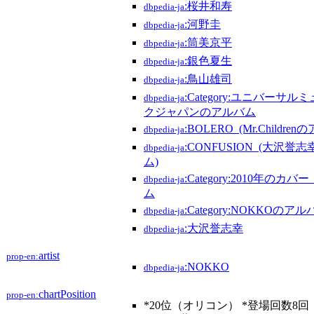
:桜井和寿
dbpedia-ja
:河野圭
dbpedia-ja
:筒美京平
dbpedia-ja
:銀色夏生
dbpedia-ja
:鳥山雄司
dbpedia-ja
:Category:ユニバーサル
dbpedia-ja
クジャパンのアルバム
:BOLERO_(Mr.Childre
dbpedia-ja
:CONFUSION_(大沢誉
dbpedia-ja
ム)
:Category:2010年のカ
dbpedia-ja
ム
:Category:NOKKOのア
dbpedia-ja
:大沢誉志幸
dbpedia-ja
artist
prop-en:
:NOKKO
dbpedia-ja
chartPosition
prop-en:
*20位（オリコン） *登場回数8