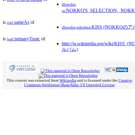
dbpedia-
:NOKKO'S_SELECTION,_NOKK
ja
is
sameAs
of
owl:
:KISS (NOKKOの
dbpedia-wikidata
is
primaryTopic
of
foaf:
http://ja.wikipedia.org/wiki/KIS
ルバム)
This content was extracted from
Wikipedia
and is licensed under the
Creative
Commons Attribution-ShareAlike 3.0 Unported License