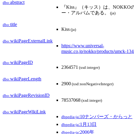
abstract
dbo:
『Kiss』（キッス）は、NOKKO
ー・アルバムである。
(ja)
title
dbo:
Kiss
(ja)
wikiPageExternalLink
dbo:
https://www.universal-
music.co.jp/nokko/products/umck-134
wikiPageID
dbo:
2364571
(xsd:integer)
wikiPageLength
dbo:
2900
(xsd:nonNegativeInteger)
wikiPageRevisionID
dbo:
78537068
(xsd:integer)
wikiPageWikiLink
dbo:
:10ナンバーズ・からっと
dbpedia-ja
:1月13日
dbpedia-ja
:2006年
dbpedia-ja