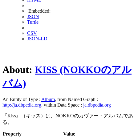
Embedded:
JSON
Turtle
CSV
JSON-LD
About:
KISS (NOKKOのアル
バム)
An Entity of Type :
Album
, from Named Graph :
http://ja.dbpedia.org
, within Data Space :
ja.dbpedia.org
『Kiss』（キッス）は、NOKKOのカヴァー・アルバムであ
る。
Property
Value