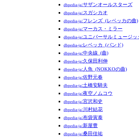
:サザンオールスターズ
dbpedia-ja
:スガシカオ
dbpedia-ja
:フレンズ_(レベッカの曲)
dbpedia-ja
:マーカス・ミラー
dbpedia-ja
:ユニバーサルミュージック
dbpedia-ja
:レベッカ_(バンド)
dbpedia-ja
:中央線_(曲)
dbpedia-ja
:久保田利伸
dbpedia-ja
:人魚_(NOKKOの曲)
dbpedia-ja
:佐野元春
dbpedia-ja
:土橋安騎夫
dbpedia-ja
:夜空ノムコウ
dbpedia-ja
:宮沢和史
dbpedia-ja
:川村結花
dbpedia-ja
:布袋寅泰
dbpedia-ja
:新屋豊
dbpedia-ja
:桑田佳祐
dbpedia-ja