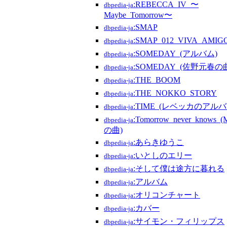
:REBECCA_IV_〜
dbpedia-ja
Maybe_Tomorrow〜
:SMAP
dbpedia-ja
:SMAP_012_VIVA_AMIG
dbpedia-ja
:SOMEDAY_(アルバム)
dbpedia-ja
:SOMEDAY_(佐野元春の
dbpedia-ja
:THE_BOOM
dbpedia-ja
:THE_NOKKO_STORY
dbpedia-ja
:TIME_(レベッカのアルバ
dbpedia-ja
:Tomorrow_never_knows_(M
dbpedia-ja
の曲)
:あらきゆうこ
dbpedia-ja
:いとしのエリー
dbpedia-ja
:そして僕は途方に暮れる
dbpedia-ja
:アルバム
dbpedia-ja
:オリコンチャート
dbpedia-ja
:カバー
dbpedia-ja
:サイモン・フィリップス
dbpedia-ja