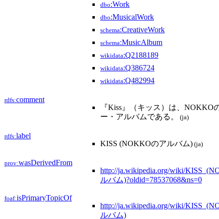
:Work
dbo
:MusicalWork
dbo
:CreativeWork
schema
:MusicAlbum
schema
:Q2188189
wikidata
:Q386724
wikidata
:Q482994
wikidata
comment
rdfs:
『Kiss』（キッス）は、NOKKO
ー・アルバムである。
(ja)
label
rdfs:
KISS (NOKKOのアルバム)
(ja)
wasDerivedFrom
prov:
http://ja.wikipedia.org/wiki/KIS
ルバム)?oldid=78537068&ns=0
isPrimaryTopicOf
foaf:
http://ja.wikipedia.org/wiki/KIS
ルバム)