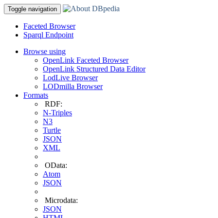
Toggle navigation
Faceted Browser
Sparql Endpoint
Browse using
OpenLink Faceted Browser
OpenLink Structured Data Editor
LodLive Browser
LODmilla Browser
Formats
RDF:
N-Triples
N3
Turtle
JSON
XML
OData:
Atom
JSON
Microdata:
JSON
HTML