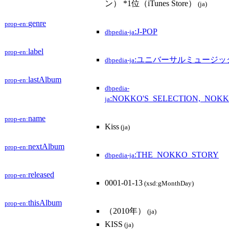
ン） *1位（iTunes Store）
(ja)
genre
prop-en:
:J-POP
dbpedia-ja
label
prop-en:
:ユニバーサルミュージック
dbpedia-ja
lastAlbum
prop-en:
dbpedia-
:NOKKO'S_SELECTION,_NOKK
ja
name
prop-en:
Kiss
(ja)
nextAlbum
prop-en:
:THE_NOKKO_STORY
dbpedia-ja
released
prop-en:
0001-01-13
(xsd:gMonthDay)
thisAlbum
prop-en:
（2010年）
(ja)
KISS
(ja)