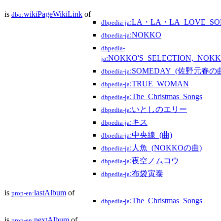
is
wikiPageWikiLink
of
dbo:
:LA・LA・LA_LOVE_S
dbpedia-ja
:NOKKO
dbpedia-ja
dbpedia-
:NOKKO'S_SELECTION,_NOKK
ja
:SOMEDAY_(佐野元春の
dbpedia-ja
:TRUE_WOMAN
dbpedia-ja
:The_Christmas_Songs
dbpedia-ja
:いとしのエリー
dbpedia-ja
:キス
dbpedia-ja
:中央線_(曲)
dbpedia-ja
:人魚_(NOKKOの曲)
dbpedia-ja
:夜空ノムコウ
dbpedia-ja
:布袋寅泰
dbpedia-ja
is
lastAlbum
of
prop-en:
:The_Christmas_Songs
dbpedia-ja
is
nextAlbum
of
prop-en: