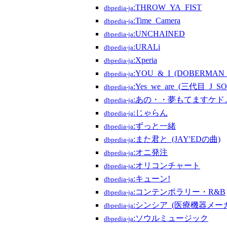
:THROW_YA_FIST
dbpedia-ja
:Time_Camera
dbpedia-ja
:UNCHAINED
dbpedia-ja
:URALi
dbpedia-ja
:Xperia
dbpedia-ja
:YOU_&_I_(DOBERMAN
dbpedia-ja
:Yes_we_are_(三代目_J_
dbpedia-ja
:あの・・夢もてますケド
dbpedia-ja
:じゃらん
dbpedia-ja
:ずっと一緒
dbpedia-ja
:また君と_(JAY'EDの曲)
dbpedia-ja
:オニ発注
dbpedia-ja
:オリコンチャート
dbpedia-ja
:キューン!
dbpedia-ja
:コンテンポラリー・R&B
dbpedia-ja
:シンシア_(医療機器メー
dbpedia-ja
:ソウルミュージック
dbpedia-ja