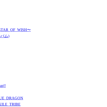
STAR_OF_WISH〜
ルバム)
up!!
BLUE_DRAGON
XILE_TRIBE