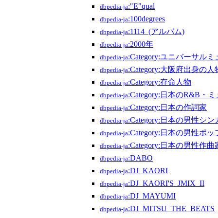
:"E"qual
dbpedia-ja
:100degrees
dbpedia-ja
:1114_(アルバム)
dbpedia-ja
:2000年
dbpedia-ja
:Category:ユニバー
dbpedia-ja
:Category:大阪府出身の人
dbpedia-ja
:Category:存命人物
dbpedia-ja
:Category:日本のR&B
dbpedia-ja
:Category:日本の作詞家
dbpedia-ja
:Category:日本の男
dbpedia-ja
:Category:日本の男性ポ
dbpedia-ja
:Category:日本の男性作曲
dbpedia-ja
:DABO
dbpedia-ja
:DJ_KAORI
dbpedia-ja
:DJ_KAORI'S_JMIX_II
dbpedia-ja
:DJ_MAYUMI
dbpedia-ja
:DJ_MITSU_THE_BEATS
dbpedia-ja