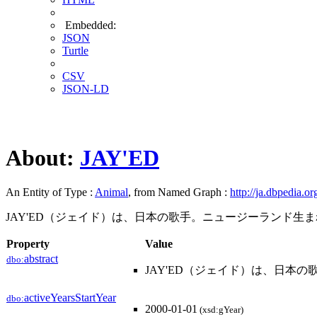
Embedded:
JSON
Turtle
CSV
JSON-LD
About:
JAY'ED
An Entity of Type :
Animal
, from Named Graph :
http://ja.dbpedia.or
JAY'ED（ジェイド）は、日本の歌手。ニュージーランド生
Property
Value
abstract
dbo:
JAY'ED（ジェイド）は、日本
activeYearsStartYear
dbo:
2000-01-01
(xsd:gYear)