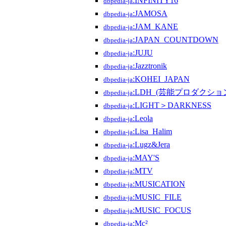
:INFINITY16
dbpedia-ja
:JAMOSA
dbpedia-ja
:JAM_KANE
dbpedia-ja
:JAPAN_COUNTDOWN
dbpedia-ja
:JUJU
dbpedia-ja
:Jazztronik
dbpedia-ja
:KOHEI_JAPAN
dbpedia-ja
:LDH_(芸能プロダクショ
dbpedia-ja
:LIGHT＞DARKNESS
dbpedia-ja
:Leola
dbpedia-ja
:Lisa_Halim
dbpedia-ja
:Lugz&Jera
dbpedia-ja
:MAY'S
dbpedia-ja
:MTV
dbpedia-ja
:MUSICATION
dbpedia-ja
:MUSIC_FILE
dbpedia-ja
:MUSIC_FOCUS
dbpedia-ja
:Mc²
dbpedia-ja