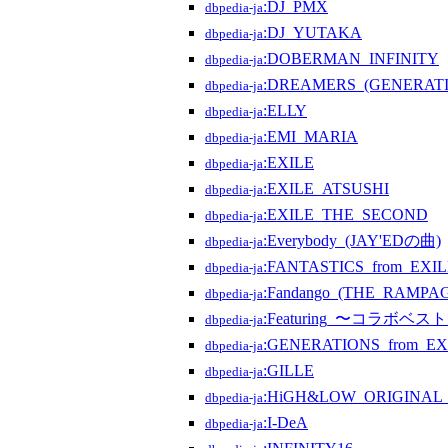
:DJ_PMX
dbpedia-ja
:DJ_YUTAKA
dbpedia-ja
:DOBERMAN_INFINITY
dbpedia-ja
:DREAMERS_(GENERATI
dbpedia-ja
:ELLY
dbpedia-ja
:EMI_MARIA
dbpedia-ja
:EXILE
dbpedia-ja
:EXILE_ATSUSHI
dbpedia-ja
:EXILE_THE_SECOND
dbpedia-ja
:Everybody_(JAY'EDの曲)
dbpedia-ja
:FANTASTICS_from_EXI
dbpedia-ja
:Fandango_(THE_RAMPA
dbpedia-ja
:Featuring_〜コラボベス
dbpedia-ja
:GENERATIONS_from_EX
dbpedia-ja
:GILLE
dbpedia-ja
:HiGH&LOW_ORIGINAL
dbpedia-ja
:I-DeA
dbpedia-ja