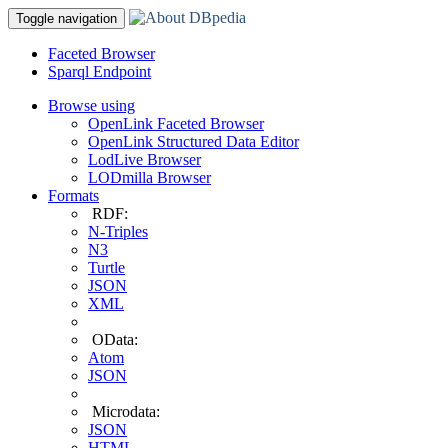
Toggle navigation
Faceted Browser
Sparql Endpoint
Browse using
OpenLink Faceted Browser
OpenLink Structured Data Editor
LodLive Browser
LODmilla Browser
Formats
RDF:
N-Triples
N3
Turtle
JSON
XML
OData:
Atom
JSON
Microdata:
JSON
HTML