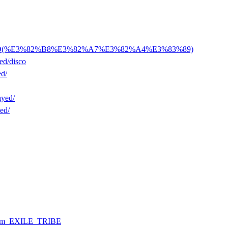
JAY'ED(%E3%82%B8%E3%82%A7%E3%82%A4%E3%83%89)
yed/disco
ed/
ayed/
ed/
rom_EXILE_TRIBE