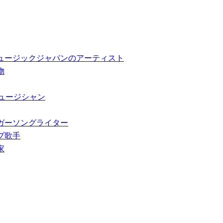
サルミュージックジャパンのアーティスト
物
・ミュージシャン
性シンガーソングライター
ップ歌手
家