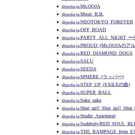
:Ms.OOJA
dbpedia-ja
:Music_B.B.
dbpedia-ja
:NEOTOKYO_FOREVER
dbpedia-ja
:OFF_ROAD
dbpedia-ja
:PARTY_ALL_NIGHT_〜
dbpedia-ja
:PROUD_(Ms.OOJAのア
dbpedia-ja
:RED_DIAMOND_DOGS
dbpedia-ja
:SALU
dbpedia-ja
:SEEDA
dbpedia-ja
:SPHERE_(ラッパー)
dbpedia-ja
:STEP_UP_(EXILEの曲)
dbpedia-ja
:SUPER_BALL
dbpedia-ja
:Saku_saku
dbpedia-ja
:Shut_up!!_Shut_up!!_Shut_
dbpedia-ja
:Studio_Apartment
dbpedia-ja
:Suddenly/RED_SOUL_
dbpedia-ja
:THE_RAMPAGE_from_E
dbpedia-ja