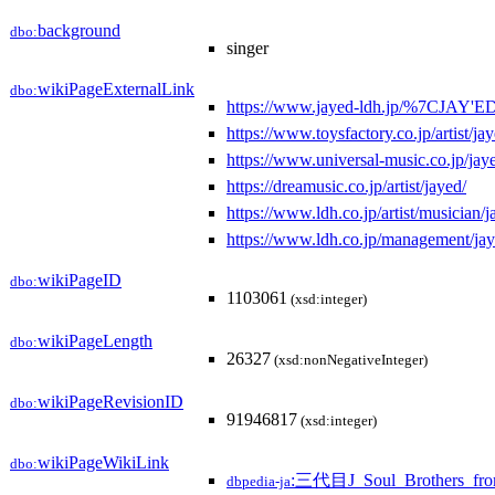
background
dbo:
singer
wikiPageExternalLink
dbo:
https://www.jayed-ldh.jp/%7C
https://www.toysfactory.co.jp/artist/ja
https://www.universal-music.co.jp/jay
https://dreamusic.co.jp/artist/jayed/
https://www.ldh.co.jp/artist/musician/j
https://www.ldh.co.jp/management/jay
wikiPageID
dbo:
1103061
(xsd:integer)
wikiPageLength
dbo:
26327
(xsd:nonNegativeInteger)
wikiPageRevisionID
dbo:
91946817
(xsd:integer)
wikiPageWikiLink
dbo:
:三代目J_Soul_Brothers_f
dbpedia-ja