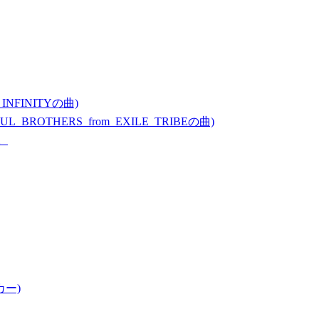
_INFINITYの曲)
SOUL_BROTHERS_from_EXILE_TRIBEの曲)
。
カー)